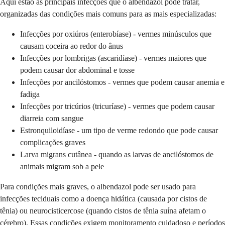
Aqui estão as principais infecções que o albendazol pode tratar,
organizadas das condições mais comuns para as mais especializadas:
Infecções por oxiúros (enterobíase) - vermes minúsculos que
causam coceira ao redor do ânus
Infecções por lombrigas (ascaridíase) - vermes maiores que
podem causar dor abdominal e tosse
Infecções por ancilóstomos - vermes que podem causar anemia e
fadiga
Infecções por tricúrios (tricuríase) - vermes que podem causar
diarreia com sangue
Estronquiloidíase - um tipo de verme redondo que pode causar
complicações graves
Larva migrans cutânea - quando as larvas de ancilóstomos de
animais migram sob a pele
Para condições mais graves, o albendazol pode ser usado para
infecções teciduais como a doença hidática (causada por cistos de
tênia) ou neurocisticercose (quando cistos de tênia suína afetam o
cérebro). Essas condições exigem monitoramento cuidadoso e períodos