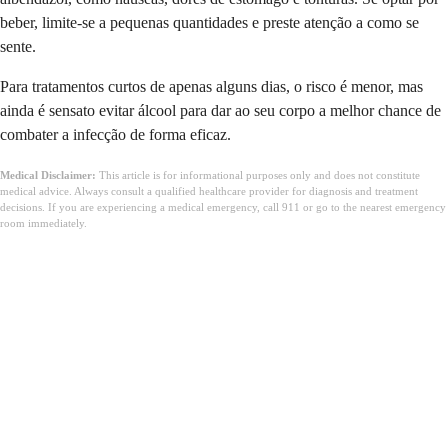
beber, limite-se a pequenas quantidades e preste atenção a como se
sente.
Para tratamentos curtos de apenas alguns dias, o risco é menor, mas
ainda é sensato evitar álcool para dar ao seu corpo a melhor chance de
combater a infecção de forma eficaz.
Medical Disclaimer:
This article is for informational purposes only and does not constitute
medical advice. Always consult a qualified healthcare provider for diagnosis and treatment
decisions. If you are experiencing a medical emergency, call 911 or go to the nearest emergency
room immediately.