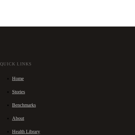
QUICK LINKS
Home
Stories
Benchmarks
About
Health Library