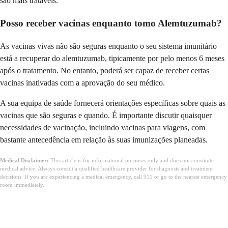
são mais tratáveis.
Posso receber vacinas enquanto tomo Alemtuzumab?
As vacinas vivas não são seguras enquanto o seu sistema imunitário
está a recuperar do alemtuzumab, tipicamente por pelo menos 6 meses
após o tratamento. No entanto, poderá ser capaz de receber certas
vacinas inativadas com a aprovação do seu médico.
A sua equipa de saúde fornecerá orientações específicas sobre quais as
vacinas que são seguras e quando. É importante discutir quaisquer
necessidades de vacinação, incluindo vacinas para viagens, com
bastante antecedência em relação às suas imunizações planeadas.
Medical Disclaimer:
This article is for informational purposes only and does not constitute
medical advice. Always consult a qualified healthcare provider for diagnosis and treatment
decisions. If you are experiencing a medical emergency, call 911 or go to the nearest emergency
room immediately.