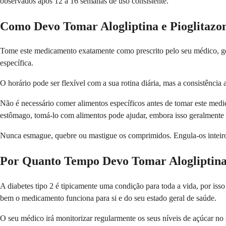
observados após 12 a 16 semanas de uso consistente.
Como Devo Tomar Alogliptina e Pioglitazo
Tome este medicamento exatamente como prescrito pelo seu médico, ge
específica.
O horário pode ser flexível com a sua rotina diária, mas a consistênci
Não é necessário comer alimentos específicos antes de tomar este medi
estômago, tomá-lo com alimentos pode ajudar, embora isso geralmente 
Nunca esmague, quebre ou mastigue os comprimidos. Engula-os inteiros 
Por Quanto Tempo Devo Tomar Alogliptina 
A diabetes tipo 2 é tipicamente uma condição para toda a vida, por is
bem o medicamento funciona para si e do seu estado geral de saúde.
O seu médico irá monitorizar regularmente os seus níveis de açúcar no