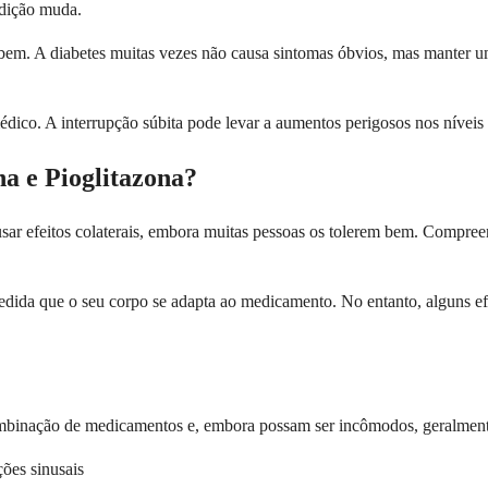
ndição muda.
 bem. A diabetes muitas vezes não causa sintomas óbvios, mas manter 
dico. A interrupção súbita pode levar a aumentos perigosos nos nívei
na e Pioglitazona?
ar efeitos colaterais, embora muitas pessoas os tolerem bem. Compreen
medida que o seu corpo se adapta ao medicamento. No entanto, alguns ef
ombinação de medicamentos e, embora possam ser incômodos, geralment
ções sinusais