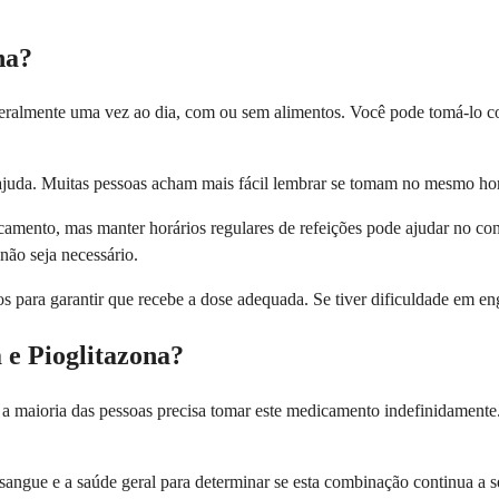
na?
ralmente uma vez ao dia, com ou sem alimentos. Você pode tomá-lo co
a ajuda. Muitas pessoas acham mais fácil lembrar se tomam no mesmo hor
camento, mas manter horários regulares de refeições pode ajudar no con
não seja necessário.
para garantir que recebe a dose adequada. Se tiver dificuldade em eng
e Pioglitazona?
so a maioria das pessoas precisa tomar este medicamento indefinidament
 sangue e a saúde geral para determinar se esta combinação continua a 