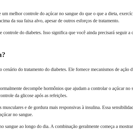
 um melhor controle do açúcar no sangue do que o que a dieta, exerc
ma da sua faixa alvo, apesar de outros esforços de tratamento.
trole do diabetes. Isso significa que você ainda precisará seguir a di
m?
cenário do tratamento do diabetes. Ele fornece mecanismos de ação du
rmalmente decompõe hormônios que ajudam a controlar o açúcar no san
ntrole da glicose após as refeições.
 musculares e de gordura mais responsivas à insulina. Essa sensibilida
 açúcar no sangue.
 no sangue ao longo do dia. A combinação geralmente começa a mostra