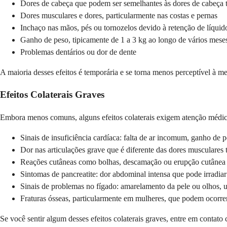
Dores de cabeça que podem ser semelhantes às dores de cabeça t
Dores musculares e dores, particularmente nas costas e pernas
Inchaço nas mãos, pés ou tornozelos devido à retenção de líquid
Ganho de peso, tipicamente de 1 a 3 kg ao longo de vários mese
Problemas dentários ou dor de dente
A maioria desses efeitos é temporária e se torna menos perceptível à m
Efeitos Colaterais Graves
Embora menos comuns, alguns efeitos colaterais exigem atenção médica
Sinais de insuficiência cardíaca: falta de ar incomum, ganho de p
Dor nas articulações grave que é diferente das dores musculares t
Reações cutâneas como bolhas, descamação ou erupção cutânea
Sintomas de pancreatite: dor abdominal intensa que pode irradiar
Sinais de problemas no fígado: amarelamento da pele ou olhos, ur
Fraturas ósseas, particularmente em mulheres, que podem ocorre
Se você sentir algum desses efeitos colaterais graves, entre em cont