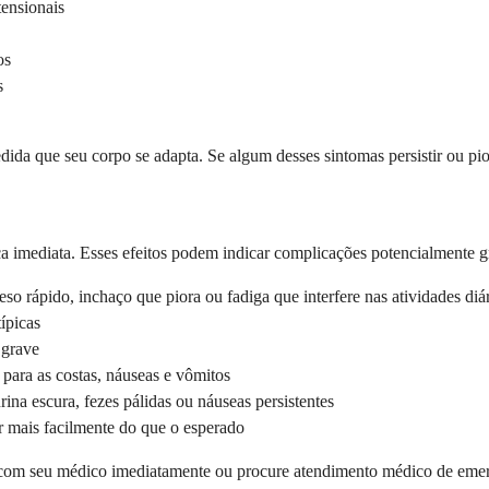
ensionais
os
s
edida que seu corpo se adapta. Se algum desses sintomas persistir ou pi
 imediata. Esses efeitos podem indicar complicações potencialmente g
eso rápido, inchaço que piora ou fadiga que interfere nas atividades diá
ípicas
 grave
 para as costas, náuseas e vômitos
ina escura, fezes pálidas ou náuseas persistentes
r mais facilmente do que o esperado
ato com seu médico imediatamente ou procure atendimento médico de em