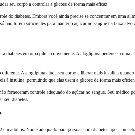
dar seu corpo a controlar a glicose de forma mais eficaz.
e do diabetes. Embora você ainda precise se concentrar em uma alime
i só não forem suficientes para manter o açúcar no sangue na faixa alv
para diabetes em uma pílula conveniente. A alogliptina pertence a uma
ferente. A alogliptina ajuda seu corpo a liberar mais insulina quando
eis à insulina, permitindo que elas usem a glicose de forma mais eficien
não forneceram controle adequado do açúcar no sangue. Seu médico pod
ar seu diabetes.
?
o 2 em adultos. Não é adequado para pessoas com diabetes tipo 1 ou cet