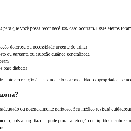
les para que você possa reconhecê-los, caso ocorram. Esses efeitos for
icção dolorosa ou necessidade urgente de urinar
rosto ou garganta ou erupção cutânea generalizada
horam
 para diabetes
vigilante em relação à sua saúde e buscar os cuidados apropriados, se ne
azona?
nadequado ou potencialmente perigoso. Seu médico revisará cuidadosame
nto, pois a pioglitazona pode piorar a retenção de líquidos e sobrecar
os.