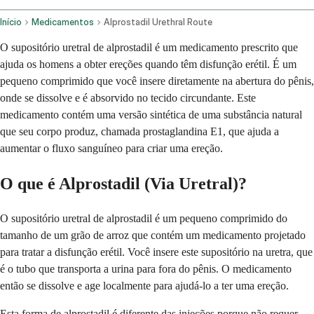
Início
Medicamentos
Alprostadil Urethral Route
O supositório uretral de alprostadil é um medicamento prescrito que
ajuda os homens a obter ereções quando têm disfunção erétil. É um
pequeno comprimido que você insere diretamente na abertura do pênis,
onde se dissolve e é absorvido no tecido circundante. Este
medicamento contém uma versão sintética de uma substância natural
que seu corpo produz, chamada prostaglandina E1, que ajuda a
aumentar o fluxo sanguíneo para criar uma ereção.
O que é Alprostadil (Via Uretral)?
O supositório uretral de alprostadil é um pequeno comprimido do
tamanho de um grão de arroz que contém um medicamento projetado
para tratar a disfunção erétil. Você insere este supositório na uretra, que
é o tubo que transporta a urina para fora do pênis. O medicamento
então se dissolve e age localmente para ajudá-lo a ter uma ereção.
Esta forma de alprostadil é diferente das injeções porque não requer