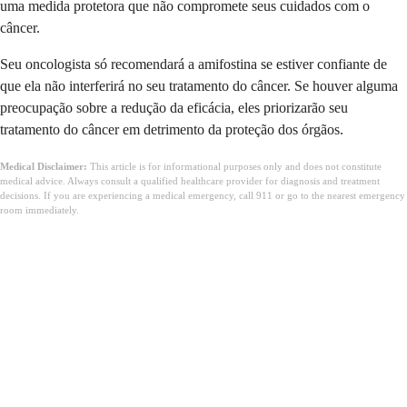
uma medida protetora que não compromete seus cuidados com o
câncer.
Seu oncologista só recomendará a amifostina se estiver confiante de
que ela não interferirá no seu tratamento do câncer. Se houver alguma
preocupação sobre a redução da eficácia, eles priorizarão seu
tratamento do câncer em detrimento da proteção dos órgãos.
Medical Disclaimer:
This article is for informational purposes only and does not constitute
medical advice. Always consult a qualified healthcare provider for diagnosis and treatment
decisions. If you are experiencing a medical emergency, call 911 or go to the nearest emergency
room immediately.