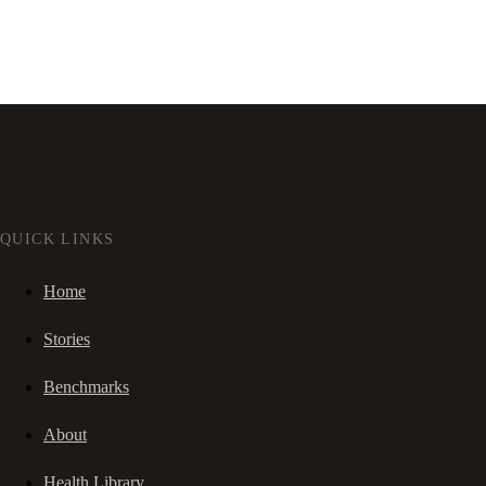
QUICK LINKS
Home
Stories
Benchmarks
About
Health Library