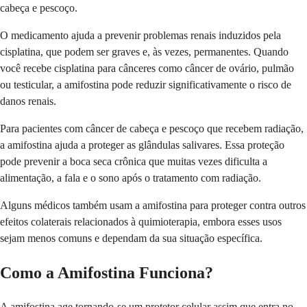
cabeça e pescoço.
O medicamento ajuda a prevenir problemas renais induzidos pela
cisplatina, que podem ser graves e, às vezes, permanentes. Quando
você recebe cisplatina para cânceres como câncer de ovário, pulmão
ou testicular, a amifostina pode reduzir significativamente o risco de
danos renais.
Para pacientes com câncer de cabeça e pescoço que recebem radiação,
a amifostina ajuda a proteger as glândulas salivares. Essa proteção
pode prevenir a boca seca crônica que muitas vezes dificulta a
alimentação, a fala e o sono após o tratamento com radiação.
Alguns médicos também usam a amifostina para proteger contra outros
efeitos colaterais relacionados à quimioterapia, embora esses usos
sejam menos comuns e dependam da sua situação específica.
Como a Amifostina Funciona?
A amifostina age tornando-se um protetor celular assim que entra no