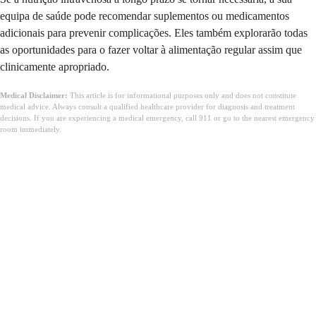
equipa de saúde pode recomendar suplementos ou medicamentos
adicionais para prevenir complicações. Eles também explorarão todas
as oportunidades para o fazer voltar à alimentação regular assim que
clinicamente apropriado.
Medical Disclaimer:
This article is for informational purposes only and does not constitute
medical advice. Always consult a qualified healthcare provider for diagnosis and treatment
decisions. If you are experiencing a medical emergency, call 911 or go to the nearest emergency
room immediately.