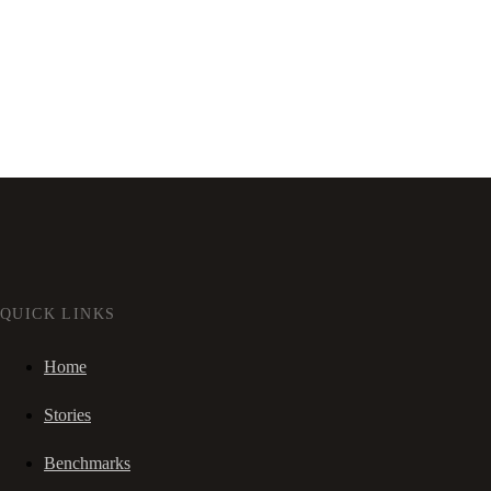
QUICK LINKS
Home
Stories
Benchmarks