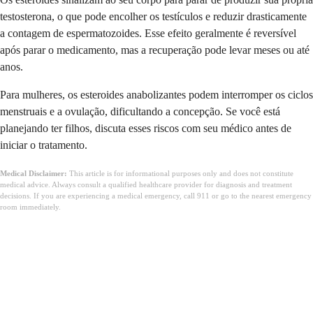
testosterona, o que pode encolher os testículos e reduzir drasticamente
a contagem de espermatozoides. Esse efeito geralmente é reversível
após parar o medicamento, mas a recuperação pode levar meses ou até
anos.
Para mulheres, os esteroides anabolizantes podem interromper os ciclos
menstruais e a ovulação, dificultando a concepção. Se você está
planejando ter filhos, discuta esses riscos com seu médico antes de
iniciar o tratamento.
Medical Disclaimer:
This article is for informational purposes only and does not constitute
medical advice. Always consult a qualified healthcare provider for diagnosis and treatment
decisions. If you are experiencing a medical emergency, call 911 or go to the nearest emergency
room immediately.