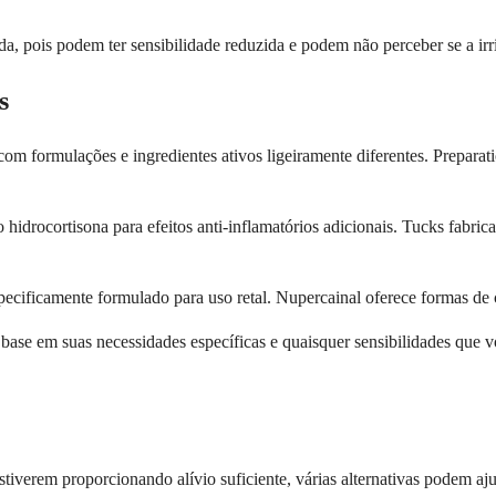
da, pois podem ter sensibilidade reduzida e podem não perceber se a irr
s
 com formulações e ingredientes ativos ligeiramente diferentes. Prepar
idrocortisona para efeitos anti-inflamatórios adicionais. Tucks fabr
specificamente formulado para uso retal. Nupercainal oferece formas de
 base em suas necessidades específicas e quaisquer sensibilidades que 
tiverem proporcionando alívio suficiente, várias alternativas podem ajud