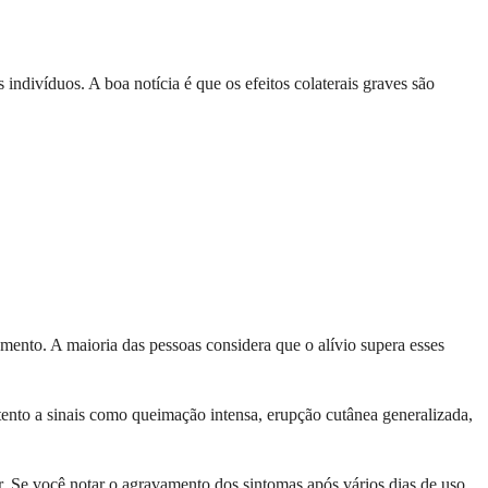
indivíduos. A boa notícia é que os efeitos colaterais graves são
nto. A maioria das pessoas considera que o alívio supera esses
tento a sinais como queimação intensa, erupção cutânea generalizada,
. Se você notar o agravamento dos sintomas após vários dias de uso,