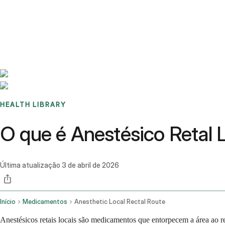
Benchmarks
Stories
FAQ
Sign up / Log in
HEALTH LIBRARY
O que é Anestésico Retal L
Última atualização
3 de abril de 2026
Início
Medicamentos
Anesthetic Local Rectal Route
Anestésicos retais locais são medicamentos que entorpecem a área ao r