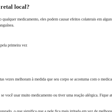
 retal local?
o qualquer medicamento, eles podem causar efeitos colaterais em alguns 
anguínea.
pela primeira vez
tas vezes melhoram à medida que seu corpo se acostuma com o medicame
e se você usar muito medicamento ou tiver uma reação alérgica. Fique a
gado, o que significa que a pele fica mais irritada em vez de melhorar