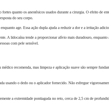
 fortes quanto os anestésicos usados durante a cirurgia. O efeito de e
esposta do seu corpo.
enquanto age. Essa ação dupla ajuda a reduzir a dor e a irritação adici
rente. A lidocaína tende a proporcionar alívio mais duradouro, enquant
essoas com pele sensível.
seu médico recomenda, mas limpeza e aplicação suave são sempre fund
ada usando o dedo ou o aplicador fornecido. Não esfregue vigorosamen
emente a extremidade pontiaguda no reto, cerca de 2,5 cm de profundida