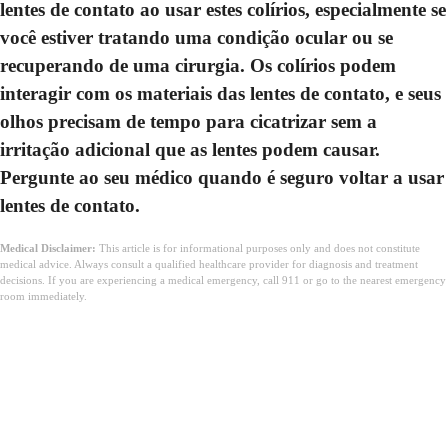
lentes de contato ao usar estes colírios, especialmente se
você estiver tratando uma condição ocular ou se
recuperando de uma cirurgia. Os colírios podem
interagir com os materiais das lentes de contato, e seus
olhos precisam de tempo para cicatrizar sem a
irritação adicional que as lentes podem causar.
Pergunte ao seu médico quando é seguro voltar a usar
lentes de contato.
Medical Disclaimer:
This article is for informational purposes only and does not constitute
medical advice. Always consult a qualified healthcare provider for diagnosis and treatment
decisions. If you are experiencing a medical emergency, call 911 or go to the nearest emergency
room immediately.