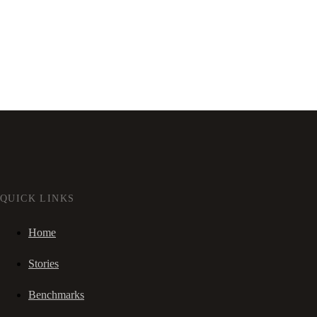
QUICK LINKS
Home
Stories
Benchmarks