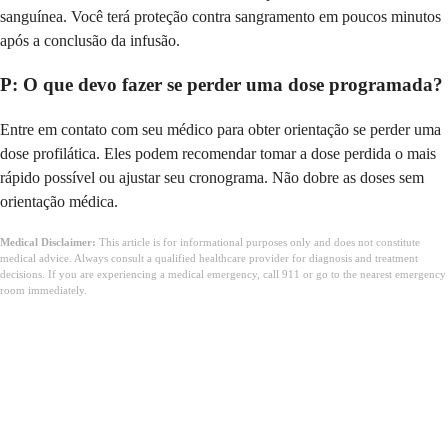
sanguínea. Você terá proteção contra sangramento em poucos minutos
após a conclusão da infusão.
P: O que devo fazer se perder uma dose programada?
Entre em contato com seu médico para obter orientação se perder uma
dose profilática. Eles podem recomendar tomar a dose perdida o mais
rápido possível ou ajustar seu cronograma. Não dobre as doses sem
orientação médica.
Medical Disclaimer:
This article is for informational purposes only and does not constitute
medical advice. Always consult a qualified healthcare provider for diagnosis and treatment
decisions. If you are experiencing a medical emergency, call 911 or go to the nearest emergency
room immediately.