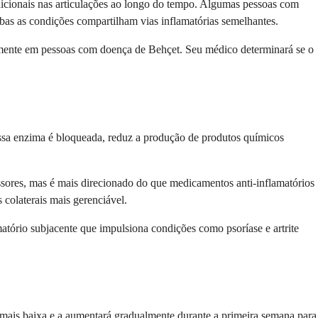
 adicionais nas articulações ao longo do tempo. Algumas pessoas com
bas as condições compartilham vias inflamatórias semelhantes.
armente em pessoas com doença de Behçet. Seu médico determinará se o
sa enzima é bloqueada, reduz a produção de produtos químicos
ores, mas é mais direcionado do que medicamentos anti-inflamatórios
 colaterais mais gerenciável.
matório subjacente que impulsiona condições como psoríase e artrite
mais baixa e a aumentará gradualmente durante a primeira semana para