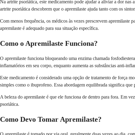
Na artrite psoriática, este medicamento pode ajudar a aliviar a dor na
artrite psoriática descobrem que o apremilaste ajuda tanto com os sin
Com menos frequência, os médicos às vezes prescrevem apremilaste par
apremilaste é adequado para sua situação específica.
Como o Apremilaste Funciona?
O apremilaste funciona bloqueando uma enzima chamada fosfodiestera
inflamatórios em seu corpo, enquanto aumenta as substâncias anti-infla
Este medicamento é considerado uma opção de tratamento de força mod
simples como o ibuprofeno. Essa abordagem equilibrada significa que po
A beleza do apremilaste é que ele funciona de dentro para fora. Em vez 
psoriática.
Como Devo Tomar Apremilaste?
O apremilaste é tomado por via oral, geralmente duas vezes ao dia, 