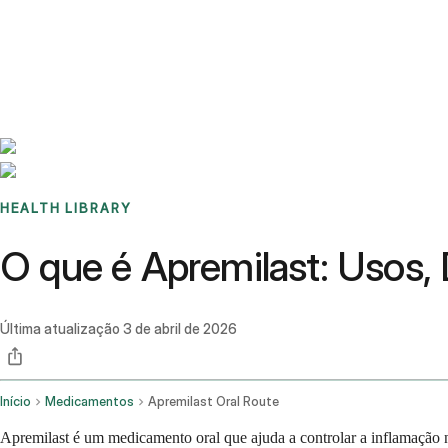
Benchmarks
Stories
FAQ
Sign up / Log in
HEALTH LIBRARY
O que é Apremilast: Usos, 
Última atualização
3 de abril de 2026
Início
Medicamentos
Apremilast Oral Route
Apremilast é um medicamento oral que ajuda a controlar a inflamação n