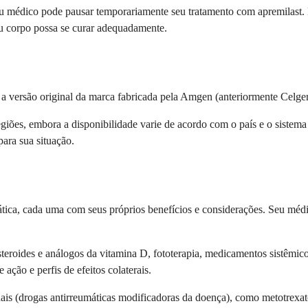
 seu médico pode pausar temporariamente seu tratamento com apremilast
eu corpo possa se curar adequadamente.
 a versão original da marca fabricada pela Amgen (anteriormente Celge
giões, embora a disponibilidade varie de acordo com o país e o sistema
para sua situação.
iática, cada uma com seus próprios benefícios e considerações. Seu médic
osteroides e análogos da vitamina D, fototerapia, medicamentos sistêmic
ção e perfis de efeitos colaterais.
ionais (drogas antirreumáticas modificadoras da doença), como metotre