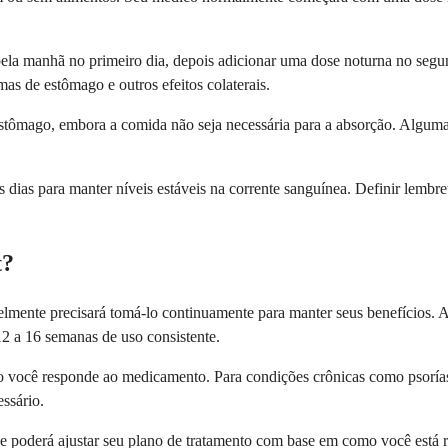
a manhã no primeiro dia, depois adicionar uma dose noturna no segund
as de estômago e outros efeitos colaterais.
 estômago, embora a comida não seja necessária para a absorção. Algum
ias para manter níveis estáveis na corrente sanguínea. Definir lembret
t?
elmente precisará tomá-lo continuamente para manter seus benefícios. 
12 a 16 semanas de uso consistente.
 você responde ao medicamento. Para condições crônicas como psoríase 
ssário.
 e poderá ajustar seu plano de tratamento com base em como você est