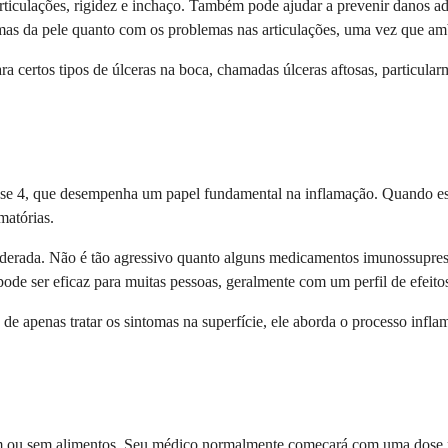
s articulações, rigidez e inchaço. Também pode ajudar a prevenir danos
tomas da pele quanto com os problemas nas articulações, uma vez que am
a certos tipos de úlceras na boca, chamadas úlceras aftosas, particul
se 4, que desempenha um papel fundamental na inflamação. Quando es
matórias.
erada. Não é tão agressivo quanto alguns medicamentos imunossupress
de ser eficaz para muitas pessoas, geralmente com um perfil de efeitos
de apenas tratar os sintomas na superfície, ele aborda o processo infla
com ou sem alimentos. Seu médico normalmente começará com uma dose 