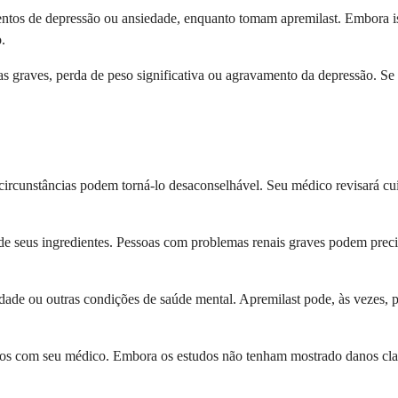
ntos de depressão ou ansiedade, enquanto tomam apremilast. Embora is
.
cas graves, perda de peso significativa ou agravamento da depressão. Se 
circunstâncias podem torná-lo desaconselhável. Seu médico revisará cu
de seus ingredientes. Pessoas com problemas renais graves podem precis
iedade ou outras condições de saúde mental. Apremilast pode, às vezes, 
ios com seu médico. Embora os estudos não tenham mostrado danos clar