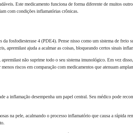
 saudáveis. Este medicamento funciona de forma diferente de muitos o
dam com condições inflamatórias crônicas.
 da fosfodiesterase 4 (PDE4). Pense nisso como um sistema de freio s
, apremilast ajuda a acalmar as coisas, bloqueando certos sinais inflam
, apremilast não suprime todo o seu sistema imunológico. Em vez disso,
car menos riscos em comparação com medicamentos que atenuam amplam
onde a inflamação desempenha um papel central. Seu médico pode recome
mosas na pele, acalmando o processo inflamatório que causa a rápida re
to.