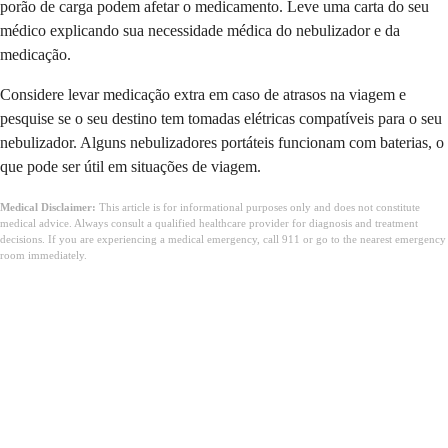
porão de carga podem afetar o medicamento. Leve uma carta do seu
médico explicando sua necessidade médica do nebulizador e da
medicação.
Considere levar medicação extra em caso de atrasos na viagem e
pesquise se o seu destino tem tomadas elétricas compatíveis para o seu
nebulizador. Alguns nebulizadores portáteis funcionam com baterias, o
que pode ser útil em situações de viagem.
Medical Disclaimer:
This article is for informational purposes only and does not constitute
medical advice. Always consult a qualified healthcare provider for diagnosis and treatment
decisions. If you are experiencing a medical emergency, call 911 or go to the nearest emergency
room immediately.