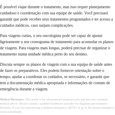
É possível viajar durante o tratamento, mas isso requer planejamento
cuidadoso e coordenação com sua equipe de saúde. Você precisará
garantir que pode receber seus tratamentos programados e ter acesso a
cuidados médicos, caso surjam complicações.
Para viagens curtas, o seu oncologista pode ser capaz de ajustar
ligeiramente o seu cronograma de tratamento para acomodar os planos
de viagem. Para viagens mais longas, poderá precisar de organizar o
tratamento numa unidade médica perto do seu destino.
Discuta sempre os planos de viagem com a sua equipa de saúde antes
de fazer os preparativos. Eles podem fornecer orientação sobre o
tempo, ajudar a coordenar os cuidados, se necessário, e garantir que
tem a documentação médica apropriada e informações de contato de
emergência durante a viagem.
Medical Disclaimer:
This article is for informational purposes only and does not constitute
medical advice. Always consult a qualified healthcare provider for diagnosis and treatment
decisions. If you are experiencing a medical emergency, call 911 or go to the nearest emergency
room immediately.