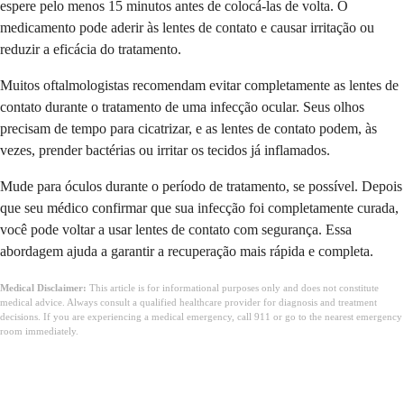
espere pelo menos 15 minutos antes de colocá-las de volta. O
medicamento pode aderir às lentes de contato e causar irritação ou
reduzir a eficácia do tratamento.
Muitos oftalmologistas recomendam evitar completamente as lentes de
contato durante o tratamento de uma infecção ocular. Seus olhos
precisam de tempo para cicatrizar, e as lentes de contato podem, às
vezes, prender bactérias ou irritar os tecidos já inflamados.
Mude para óculos durante o período de tratamento, se possível. Depois
que seu médico confirmar que sua infecção foi completamente curada,
você pode voltar a usar lentes de contato com segurança. Essa
abordagem ajuda a garantir a recuperação mais rápida e completa.
Medical Disclaimer:
This article is for informational purposes only and does not constitute
medical advice. Always consult a qualified healthcare provider for diagnosis and treatment
decisions. If you are experiencing a medical emergency, call 911 or go to the nearest emergency
room immediately.