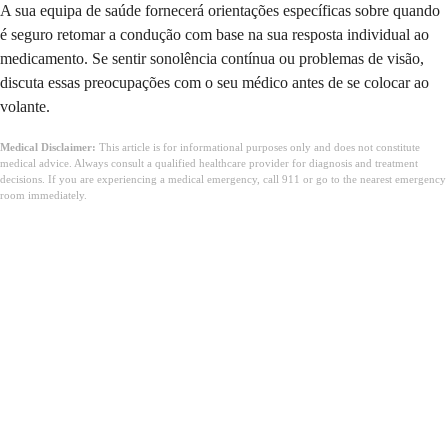
A sua equipa de saúde fornecerá orientações específicas sobre quando
é seguro retomar a condução com base na sua resposta individual ao
medicamento. Se sentir sonolência contínua ou problemas de visão,
discuta essas preocupações com o seu médico antes de se colocar ao
volante.
Medical Disclaimer:
This article is for informational purposes only and does not constitute
medical advice. Always consult a qualified healthcare provider for diagnosis and treatment
decisions. If you are experiencing a medical emergency, call 911 or go to the nearest emergency
room immediately.