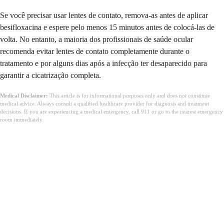
Se você precisar usar lentes de contato, remova-as antes de aplicar
besifloxacina e espere pelo menos 15 minutos antes de colocá-las de
volta. No entanto, a maioria dos profissionais de saúde ocular
recomenda evitar lentes de contato completamente durante o
tratamento e por alguns dias após a infecção ter desaparecido para
garantir a cicatrização completa.
Medical Disclaimer:
This article is for informational purposes only and does not constitute
medical advice. Always consult a qualified healthcare provider for diagnosis and treatment
decisions. If you are experiencing a medical emergency, call 911 or go to the nearest emergency
room immediately.