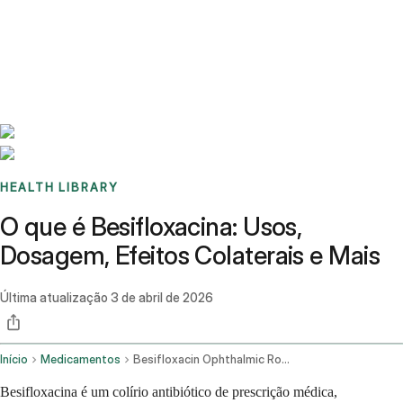
Benchmarks
Stories
FAQ
Sign up / Log in
HEALTH LIBRARY
O que é Besifloxacina: Usos,
Dosagem, Efeitos Colaterais e Mais
Última atualização
3 de abril de 2026
Início
Medicamentos
Besifloxacin Ophthalmic Route
Besifloxacina é um colírio antibiótico de prescrição médica,