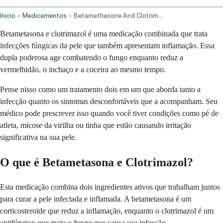
Início
Medicamentos
Betamethasone And Clotrimazole Topical Route
Betametasona e clotrimazol é uma medicação combinada que trata
infecções fúngicas da pele que também apresentam inflamação. Essa
dupla poderosa age combatendo o fungo enquanto reduz a
vermelhidão, o inchaço e a coceira ao mesmo tempo.
Pense nisso como um tratamento dois em um que aborda tanto a
infecção quanto os sintomas desconfortáveis que a acompanham. Seu
médico pode prescrever isso quando você tiver condições como pé de
atleta, micose da virilha ou tinha que estão causando irritação
significativa na sua pele.
O que é Betametasona e Clotrimazol?
Esta medicação combina dois ingredientes ativos que trabalham juntos
para curar a pele infectada e inflamada. A betametasona é um
corticosteroide que reduz a inflamação, enquanto o clotrimazol é um
antifúngico que mata o fungo que causa sua infecção.