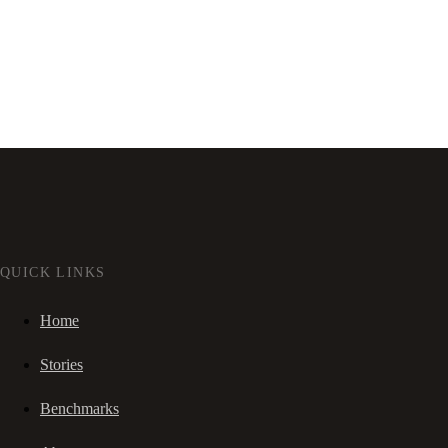
QUICK LINKS
Home
Stories
Benchmarks