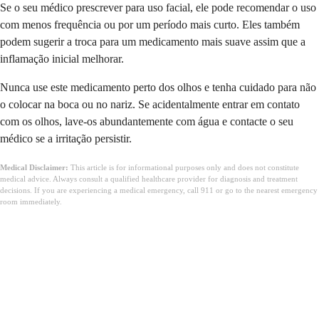
Se o seu médico prescrever para uso facial, ele pode recomendar o uso
com menos frequência ou por um período mais curto. Eles também
podem sugerir a troca para um medicamento mais suave assim que a
inflamação inicial melhorar.
Nunca use este medicamento perto dos olhos e tenha cuidado para não
o colocar na boca ou no nariz. Se acidentalmente entrar em contato
com os olhos, lave-os abundantemente com água e contacte o seu
médico se a irritação persistir.
Medical Disclaimer:
This article is for informational purposes only and does not constitute
medical advice. Always consult a qualified healthcare provider for diagnosis and treatment
decisions. If you are experiencing a medical emergency, call 911 or go to the nearest emergency
room immediately.