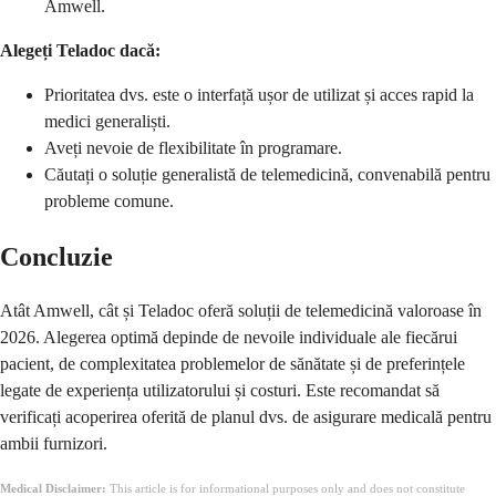
Amwell.
Alegeți Teladoc dacă:
Prioritatea dvs. este o interfață ușor de utilizat și acces rapid la
medici generaliști.
Aveți nevoie de flexibilitate în programare.
Căutați o soluție generalistă de telemedicină, convenabilă pentru
probleme comune.
Concluzie
Atât Amwell, cât și Teladoc oferă soluții de telemedicină valoroase în
2026. Alegerea optimă depinde de nevoile individuale ale fiecărui
pacient, de complexitatea problemelor de sănătate și de preferințele
legate de experiența utilizatorului și costuri. Este recomandat să
verificați acoperirea oferită de planul dvs. de asigurare medicală pentru
ambii furnizori.
Medical Disclaimer:
This article is for informational purposes only and does not constitute