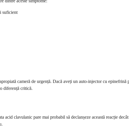
are dintre aceste simptome:
i suficient
 apropiată cameră de urgență. Dacă aveți un auto-injector cu epinefrină p
 diferență critică.
 acid clavulanic pare mai probabil să declanșeze această reacție decât
u.