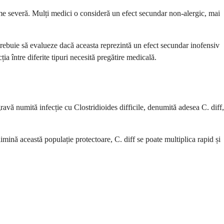
ime severă. Mulți medici o consideră un efect secundar non-alergic, mai
 trebuie să evalueze dacă aceasta reprezintă un efect secundar inofensiv
a între diferite tipuri necesită pregătire medicală.
avă numită infecție cu Clostridioides difficile, denumită adesea C. diff,
imină această populație protectoare, C. diff se poate multiplica rapid și