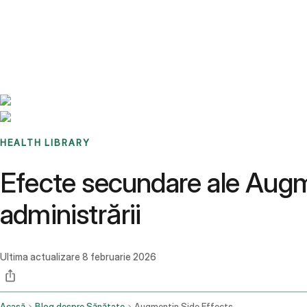
Benchmarks
Stories
FAQ
Sign up / Log in
HEALTH LIBRARY
Efecte secundare ale Augme
administrării
Ultima actualizare
8 februarie 2026
Acasă
Blog despre Sănătate
Augmentin Side Effects