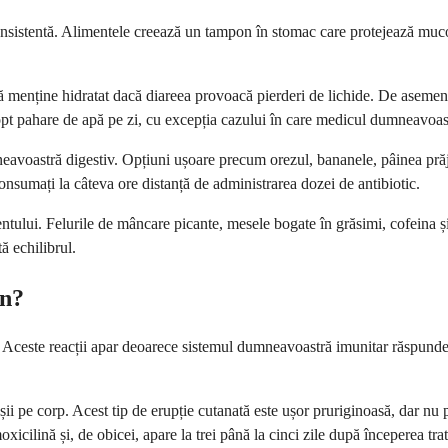
sistentă. Alimentele creează un tampon în stomac care protejează mucoas
menține hidratat dacă diareea provoacă pierderi de lichide. De asemenea
 opt pahare de apă pe zi, cu excepția cazului în care medicul dumneavoas
avoastră digestiv. Opțiuni ușoare precum orezul, bananele, pâinea prăji
l consumați la câteva ore distanță de administrarea dozei de antibiotic.
entului. Felurile de mâncare picante, mesele bogate în grăsimi, cofeina 
ă echilibrul.
in?
 Aceste reacții apar deoarece sistemul dumneavoastră imunitar răspunde 
ii pe corp. Acest tip de erupție cutanată este ușor pruriginoasă, dar nu
oxicilină și, de obicei, apare la trei până la cinci zile după începerea tr