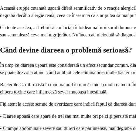
Această erupție cutanată ușoară diferă semnificativ de o reacție alergi
degrabă decât o alergie reală, ceea ce înseamnă că s-ar putea să mai puteți
Cu toate acestea, ar trebui să contactați întotdeauna furnizorul dumneav
sau semnalează ceva mai îngrijorător. Nu încercați niciodată să diagnosti
Când devine diareea o problemă serioasă?
În timp ce diareea ușoară este considerată un efect secundar comun, diar
se poate dezvolta atunci când antibioticele elimină prea multe bacterii in
Bacteriile C. diff există în mod natural în număr mic la mulți oameni. În
elibera toxine care inflamează sever mucoasa intestinală.
Fiți atent la aceste semne de avertizare care indică faptul că diareea d
• Diaree apoasă care apare de trei sau mai multe ori pe zi și persistă ma
• Crampe abdominale severe sau dureri care par intense, mai degrabă de