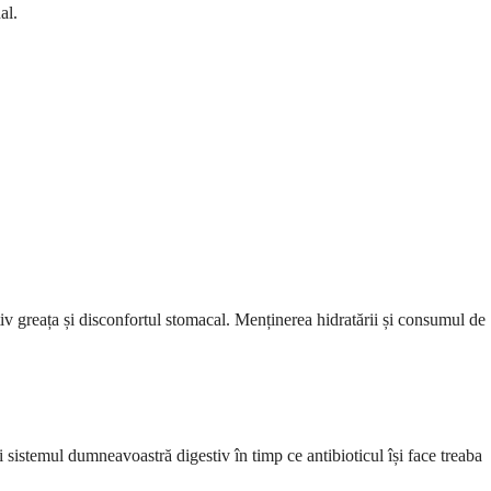
al.
v greața și disconfortul stomacal. Menținerea hidratării și consumul de
i sistemul dumneavoastră digestiv în timp ce antibioticul își face treaba