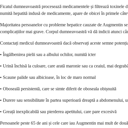
Ficatul dumneavoastră procesează medicamentele și filtrează toxinele di
numită hepatită indusă de medicamente, apare de obicei în primele câtev
Majoritatea persoanelor cu probleme hepatice cauzate de Augmentin se r
complicațiilor mai grave. Corpul dumneavoastră vă dă indicii atunci câ
Contactați medicul dumneavoastră dacă observați aceste semne potenția
• Îngălbenirea pielii sau a albului ochilor, numită icter
• Urină închisă la culoare, care arată maronie sau ca ceaiul, mai degrab
• Scaune palide sau albicioase, în loc de maro normal
• Oboseală persistentă, care se simte diferit de oboseala obișnuită
• Durere sau sensibilitate în partea superioară dreaptă a abdomenului, un
• Greață inexplicabilă sau pierderea apetitului, care pare excesivă
Persoanele peste 65 de ani și cele care iau Augmentin mai mult de două 