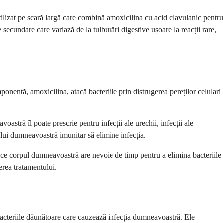
ilizat pe scară largă care combină amoxicilina cu acid clavulanic pentru
 secundare care variază de la tulburări digestive ușoare la reacții rare,
nentă, amoxicilina, atacă bacteriile prin distrugerea pereților celulari
stră îl poate prescrie pentru infecții ale urechii, infecții ale
emului dumneavoastră imunitar să elimine infecția.
rece corpul dumneavoastră are nevoie de timp pentru a elimina bacteriile
erea tratamentului.
bacteriile dăunătoare care cauzează infecția dumneavoastră. Ele