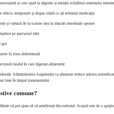
avoastră și care ajută la digestie și mențin echilibrul sistemului intestin
e obicei, temporare și dispar odată ce ați terminat medicația:
n și variază de la scaune moi la mișcări intestinale apoase
ispărea pe parcursul zilei
l gol
durere în zona abdominală
fectează modul în care digerați alimentele
moderată. Administrarea Augmentin cu alimente reduce adesea semnificati
ai bine în timpul tratamentului.
estive comune?
ânde vă pot ajuta să vă ameliorați disconfortul. Scopul este de a sprijin