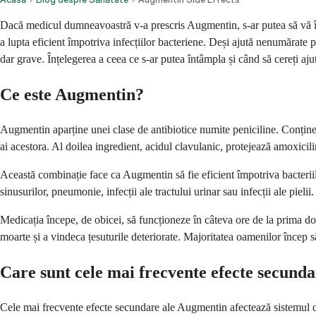
Dacă medicul dumneavoastră v-a prescris Augmentin, s-ar putea să vă înt
a lupta eficient împotriva infecțiilor bacteriene. Deși ajută nenumărate p
dar grave. Înțelegerea a ceea ce s-ar putea întâmpla și când să cereți aju
Ce este Augmentin?
Augmentin aparține unei clase de antibiotice numite peniciline. Conține
ai acestora. Al doilea ingredient, acidul clavulanic, protejează amoxicil
Această combinație face ca Augmentin să fie eficient împotriva bacteriilo
sinusurilor, pneumonie, infecții ale tractului urinar sau infecții ale piel
Medicația începe, de obicei, să funcționeze în câteva ore de la prima do
moarte și a vindeca țesuturile deteriorate. Majoritatea oamenilor încep să
Care sunt cele mai frecvente efecte secunda
Cele mai frecvente efecte secundare ale Augmentin afectează sistemul di