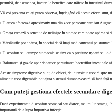
perturbă, de asemenea, bacteriile benefice care trăiesc în intestinul dumne
Vă voi prezenta ce ați putea observa, înțelegând că aceste efecte sunt, d
• Diareea afectează aproximativ una din zece persoane care iau Augmenti
• Greața creează o senzație de neliniște în stomac care poate apărea și d
• Vărsăturile pot apărea, în special dacă luați medicamentul pe stomacu
• Disconfort sau crampe stomacale se simt ca o presiune ușoară sau o 
• Balonarea și gazele apar deoarece perturbarea bacteriilor intestinale a
Aceste simptome digestive sunt, de obicei, de intensitate ușoară spre 
alimente ușor digerabile pot ajuta sistemul dumneavoastră să facă față m
Cum puteți gestiona efectele secundare dig
Dacă experimentați disconfort stomacal sau diaree, mai multe strategii bl
importantă de a lupta împotriva infecției.