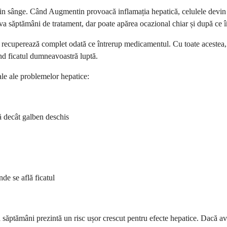
n sânge. Când Augmentin provoacă inflamația hepatică, celulele devin det
a săptămâni de tratament, dar poate apărea ocazional chiar și după ce î
ecuperează complet odată ce întrerup medicamentul. Cu toate acestea, r
nd ficatul dumneavoastră luptă.
le ale problemelor hepatice:
ă decât galben deschis
de se află ficatul
săptămâni prezintă un risc ușor crescut pentru efecte hepatice. Dacă av