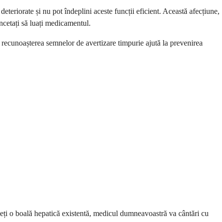
eriorate și nu pot îndeplini aceste funcții eficient. Această afecțiune,
ncetați să luați medicamentul.
ecunoașterea semnelor de avertizare timpurie ajută la prevenirea
eți o boală hepatică existentă, medicul dumneavoastră va cântări cu