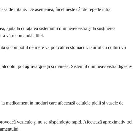
a de iritație. De asemenea, încetinește cât de repede intră
, ajută la curățarea sistemului dumneavoastră și la susținerea
tră vă recomandă altfel.
tă și compotul de mere vă pot calma stomacul. Iaurtul cu culturi vii
și alcoolul pot agrava greața și diareea. Sistemul dumneavoastră digestiv
la medicament în moduri care afectează celulele pielii și vasele de
 provoacă vezicule și nu se răspândește rapid. Afectează aproximativ trei
atamentului.