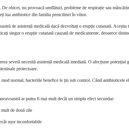
că. De obicei, nu provoacă umflături, probleme de respirație sau mâncăr
 lua antibiotice din familia penicilinei în viitor.
oastră de asistență medicală dacă dezvoltați o erupție cutanată. Aceștia
cați singur o erupție cutanată cauzată de medicamente, deoarece distincți
eea severă necesită asistență medicală imediată. O afecțiune potențial gr
testinale protectoare.
 mod normal, bacteriile benefice le țin sub control. Când antibioticele el
umneavoastră ar putea fi mai mult decât un simplu efect secundar:
i mult de două zile
cât ușor inconfortabile