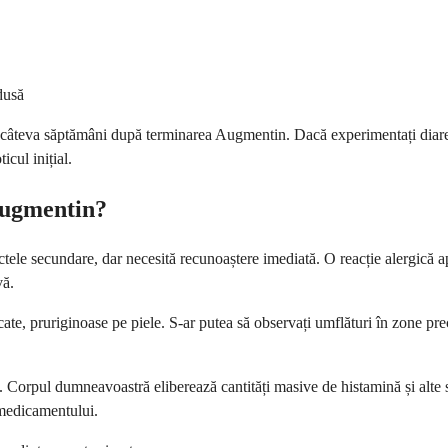
dusă
r la câteva săptămâni după terminarea Augmentin. Dacă experimentați dia
icul inițial.
 Augmentin?
ctele secundare, dar necesită recunoaștere imediată. O reacție alergică 
vă.
icate, pruriginoase pe piele. S-ar putea să observați umflături în zone
e. Corpul dumneavoastră eliberează cantități masive de histamină și alte 
 medicamentului.