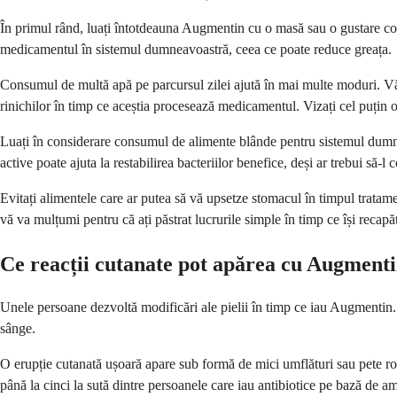
În primul rând, luați întotdeauna Augmentin cu o masă sau o gustare con
medicamentul în sistemul dumneavoastră, ceea ce poate reduce greața.
Consumul de multă apă pe parcursul zilei ajută în mai multe moduri. Vă 
rinichilor în timp ce aceștia procesează medicamentul. Vizați cel puțin
Luați în considerare consumul de alimente blânde pentru sistemul dumne
active poate ajuta la restabilirea bacteriilor benefice, deși ar trebui să-
Evitați alimentele care ar putea să vă upsetze stomacul în timpul tratam
vă va mulțumi pentru că ați păstrat lucrurile simple în timp ce își recapăt
Ce reacții cutanate pot apărea cu Augment
Unele persoane dezvoltă modificări ale pielii în timp ce iau Augmentin.
sânge.
O erupție cutanată ușoară apare sub formă de mici umflături sau pete roș
până la cinci la sută dintre persoanele care iau antibiotice pe bază de am