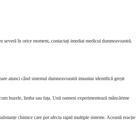
ree severă în orice moment, contactați imediat medicul dumneavoastră.
apare atunci când sistemul dumneavoastră imunitar identifică greșit
 precum buzele, limba sau fața. Unii oameni experimentează mâncărime
substanțe chimice care pot afecta rapid multiple sisteme. Această reacție