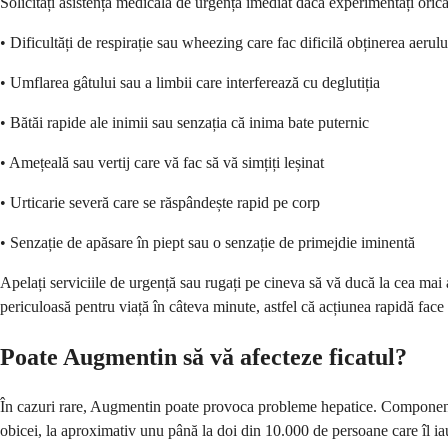
Solicitați asistență medicală de urgență imediat dacă experimentați oric
• Dificultăți de respirație sau wheezing care fac dificilă obținerea aerulu
• Umflarea gâtului sau a limbii care interferează cu deglutiția
• Bătăi rapide ale inimii sau senzația că inima bate puternic
• Amețeală sau vertij care vă fac să vă simțiți leșinat
• Urticarie severă care se răspândește rapid pe corp
• Senzație de apăsare în piept sau o senzație de primejdie iminentă
Apelați serviciile de urgență sau rugați pe cineva să vă ducă la cea mai
periculoasă pentru viață în câteva minute, astfel că acțiunea rapidă face o
Poate Augmentin să vă afecteze ficatul?
În cazuri rare, Augmentin poate provoca probleme hepatice. Componenta
obicei, la aproximativ unu până la doi din 10.000 de persoane care îl ia