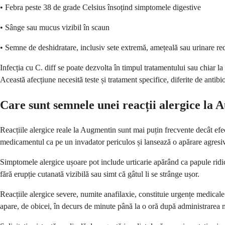
• Febra peste 38 de grade Celsius însoțind simptomele digestive
• Sânge sau mucus vizibil în scaun
• Semne de deshidratare, inclusiv sete extremă, amețeală sau urinare re
Infecția cu C. diff se poate dezvolta în timpul tratamentului sau chia
Această afecțiune necesită teste și tratament specifice, diferite de antibiot
Care sunt semnele unei reacții alergice la
Reacțiile alergice reale la Augmentin sunt mai puțin frecvente decât efe
medicamentul ca pe un invadator periculos și lansează o apărare agresi
Simptomele alergice ușoare pot include urticarie apărând ca papule rid
fără erupție cutanată vizibilă sau simt că gâtul li se strânge ușor.
Reacțiile alergice severe, numite anafilaxie, constituie urgențe medical
apare, de obicei, în decurs de minute până la o oră după administrarea