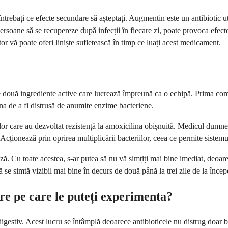
rebați ce efecte secundare să așteptați. Augmentin este un antibiotic ut
ersoane să se recupereze după infecții în fiecare zi, poate provoca efecte
tor vă poate oferi liniște sufletească în timp ce luați acest medicament.
 două ingrediente active care lucrează împreună ca o echipă. Prima compo
ina de a fi distrusă de anumite enzime bacteriene.
r care au dezvoltat rezistență la amoxicilina obișnuită. Medicul dumneavoa
ii. Acționează prin oprirea multiplicării bacteriilor, ceea ce permite sist
ză. Cu toate acestea, s-ar putea să nu vă simțiți mai bine imediat, deoa
 se simtă vizibil mai bine în decurs de două până la trei zile de la încep
re pe care le puteți experimenta?
gestiv. Acest lucru se întâmplă deoarece antibioticele nu distrug doar 