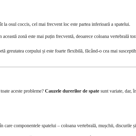
 la osul coccis, cel mai frecvent loc este partea inferioară a spatelui.
 această zonă este mai puțin frecventă, deoarece coloana vertebrală tora
 greutatea corpului și este foarte flexibilă, făcând-o cea mai susceptibi
a toate aceste probleme?
Cauzele durerilor de spate
sunt variate, dar, 
 în care componentele spatelui – coloana vertebrală, mușchii, discurile ș