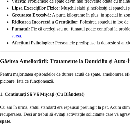
Vârsta:
Problemele de spate devin mai frecvente odată cu înaintar
Lipsa Exercițiilor Fizice:
Mușchii slabi și nefolosiți ai spatelui
Greutatea Excesivă:
A purta kilograme în plus, în special în zo
Ridicarea Incorectă a Greutăților:
Folosirea spatelui în loc de 
Fumatul:
Fie că credeți sau nu, fumatul poate contribui la proble
sursa
.
Afecțiuni Psihologice:
Persoanele predispuse la depresie și anxi
Găsirea Ameliorării: Tratamente la Domiciliu și Auto-Î
Pentru majoritatea episoadelor de durere acută de spate, ameliorarea efi
picioare. Iată ce funcționează.
1. Continuați Să Vă Mișcați (Cu Blândețe!)
Cu ani în urmă, sfatul standard era repausul prelungit la pat. Acum știm c
recuperarea. Deși ar trebui să evitați activitățile solicitante care vă ag
spate
.