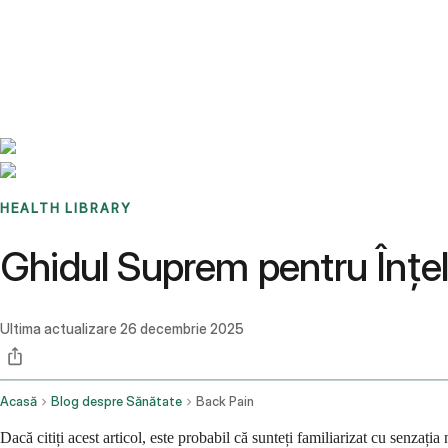
Benchmarks
Stories
FAQ
Sign up / Log in
HEALTH LIBRARY
Ghidul Suprem pentru Înțel
Ultima actualizare
26 decembrie 2025
Acasă
Blog despre Sănătate
Back Pain
Dacă citiți acest articol, este probabil că sunteți familiarizat cu senzaț