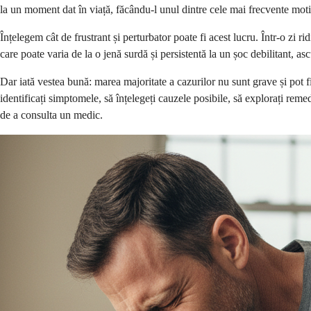
la un moment dat în viață, făcându-l unul dintre cele mai frecvente mot
Înțelegem cât de frustrant și perturbator poate fi acest lucru. Într-o zi ri
care poate varia de la o jenă surdă și persistentă la un șoc debilitant, asc
Dar iată vestea bună: marea majoritate a cazurilor nu sunt grave și pot fi
identificați simptomele, să înțelegeți cauzele posibile, să explorați reme
de a consulta un medic.