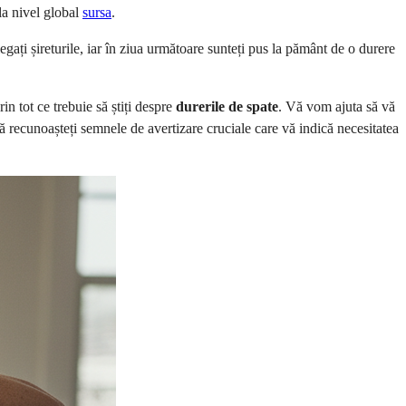
la nivel global
sursa
.
legați șireturile, iar în ziua următoare sunteți pus la pământ de o durere
in tot ce trebuie să știți despre
durerile de spate
. Vă vom ajuta să vă
 să recunoașteți semnele de avertizare cruciale care vă indică necesitatea