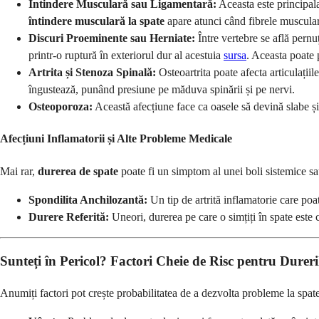
Întindere Musculară sau Ligamentară:
Aceasta este principal
întindere musculară la spate
apare atunci când fibrele musculare
Discuri Proeminente sau Herniate:
Între vertebre se află pern
printr-o ruptură în exteriorul dur al acestuia
sursa
. Aceasta poate 
Artrita și Stenoza Spinală:
Osteoartrita poate afecta articulațiil
îngustează, punând presiune pe măduva spinării și pe nervi.
Osteoporoza:
Această afecțiune face ca oasele să devină slabe și 
Afecțiuni Inflamatorii și Alte Probleme Medicale
Mai rar,
durerea de spate
poate fi un simptom al unei boli sistemice sa
Spondilita Anchilozantă:
Un tip de artrită inflamatorie care po
Durere Referită:
Uneori, durerea pe care o simțiți în spate este
Sunteți în Pericol? Factori Cheie de Risc pentru Dureri
Anumiți factori pot crește probabilitatea de a dezvolta probleme la spate