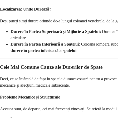
Localizarea: Unde Durează?
Deși puteți simți durere oriunde de-a lungul coloanei vertebrale, de la gât
Durere în Partea Superioară și Mijlocie a Spatelui:
Durerea în
articulare.
Durere în Partea Inferioară a Spatelui:
Coloana lombară suportă
durere în partea inferioară a spatelui
.
Cele Mai Comune Cauze ale Durerilor de Spate
Deci, ce se întâmplă de fapt în spatele dumneavoastră pentru a provoc
mecanice și afecțiuni medicale subiacente.
Probleme Mecanice și Structurale
Acestea sunt, de departe, cei mai frecvenți vinovați. Se referă la modul