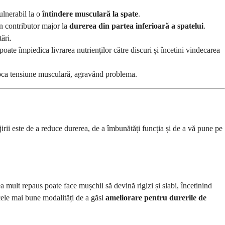
ulnerabil la o
întindere musculară la spate
.
un contributor major la
durerea din partea inferioară a spatelui
.
ări.
ate împiedica livrarea nutrienților către discuri și încetini vindecarea
ovoca tensiune musculară, agravând problema.
rii este de a reduce durerea, de a îmbunătăți funcția și de a vă pune pe
ea mult repaus poate face mușchii să devină rigizi și slabi, încetinind
 cele mai bune modalități de a găsi
ameliorare pentru durerile de