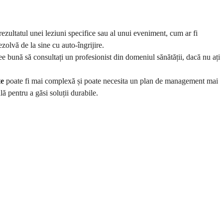
rezultatul unei leziuni specifice sau al unui eveniment, cum ar fi
ezolvă de la sine cu auto-îngrijire.
ee bună să consultați un profesionist din domeniul sănătății, dacă nu ați
te
poate fi mai complexă și poate necesita un plan de management mai
 pentru a găsi soluții durabile.