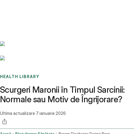
Benchmarks
Stories
FAQ
Sign up / Log in
HEALTH LIBRARY
Scurgeri Maronii în Timpul Sarcinii:
Normale sau Motiv de Îngrijorare?
Ultima actualizare
7 ianuarie 2026
Acasă
Blog despre Sănătate
Brown Discharge During Pregnancy