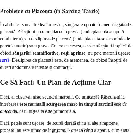
Probleme cu Placenta (în Sarcina Târzie)
În al doilea sau al treilea trimestru, sângerarea poate fi uneori legată de
placentă. Afecțiuni precum placenta previa (unde placenta acoperă
colul uterin) sau dezlipirea de placentă (unde placenta se desprinde de
peretele uterin) sunt grave. Cu toate acestea, aceste afecțiuni implică de
obicei
sângerări semnificative, roșii aprinse
, nu pete maronii ușoare
sursă
. Dezlipirea de placentă este, de asemenea, de obicei însoțită de
dureri abdominale intense și contracții.
Ce Să Faci: Un Plan de Acțiune Clar
Deci, ai observat niște scurgeri maronii. Ce urmează? Răspunsul la
întrebarea
este normală scurgerea maro în timpul sarcinii
este
de
obicei
da, dar liniștea ta este primordială.
Dacă petele sunt ușoare, de scurtă durată și nu ai alte simptome,
probabil nu este nimic de îngrijorat. Notează când a apărut, cum arăta