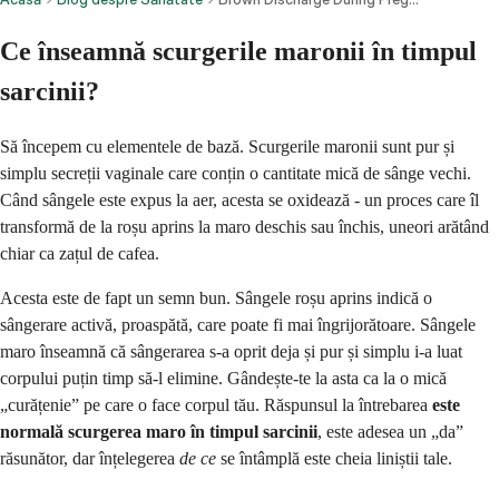
Ce înseamnă scurgerile maronii în timpul
sarcinii?
Să începem cu elementele de bază. Scurgerile maronii sunt pur și
simplu secreții vaginale care conțin o cantitate mică de sânge vechi.
Când sângele este expus la aer, acesta se oxidează - un proces care îl
transformă de la roșu aprins la maro deschis sau închis, uneori arătând
chiar ca zațul de cafea.
Acesta este de fapt un semn bun. Sângele roșu aprins indică o
sângerare activă, proaspătă, care poate fi mai îngrijorătoare. Sângele
maro înseamnă că sângerarea s-a oprit deja și pur și simplu i-a luat
corpului puțin timp să-l elimine. Gândește-te la asta ca la o mică
„curățenie” pe care o face corpul tău. Răspunsul la întrebarea
este
normală scurgerea maro în timpul sarcinii
, este adesea un „da”
răsunător, dar înțelegerea
de ce
se întâmplă este cheia liniștii tale.