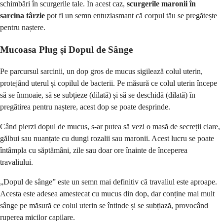
schimbări în scurgerile tale. În acest caz,
scurgerile maronii în
sarcina târzie
pot fi un semn entuziasmant că corpul tău se pregătește
pentru naștere.
Mucoasa Plug și Dopul de Sânge
Pe parcursul sarcinii, un dop gros de mucus sigilează colul uterin,
protejând uterul și copilul de bacterii. Pe măsură ce colul uterin începe
să se înmoaie, să se subțieze (dilată) și să se deschidă (dilată) în
pregătirea pentru naștere, acest dop se poate desprinde.
Când pierzi dopul de mucus, s-ar putea să vezi o masă de secreții clare,
gălbui sau nuanțate cu dungi rozalii sau maronii. Acest lucru se poate
întâmpla cu săptămâni, zile sau doar ore înainte de începerea
travaliului.
„Dopul de sânge” este un semn mai definitiv că travaliul este aproape.
Acesta este adesea amestecat cu mucus din dop, dar conține mai mult
sânge pe măsură ce colul uterin se întinde și se subțiază, provocând
ruperea micilor capilare.