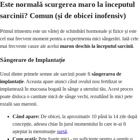
Este normală scurgerea maro la începutul
sarcinii? Comun (și de obicei inofensiv)
Primul trimestru este un vârtej de schimbări hormonale și fizice și este
cel mai frecvent moment pentru a experimenta mici sângerări. Iată cele
mai frecvente cauze ale acelui
maron deschis la începutul sarcinii
.
Sângerare de Implantație
Unul dintre primele semne ale sarcinii poate fi
sângerarea de
implantație
. Aceasta apare atunci când ovulul nou fertilizat se
implantează în mucoasa bogată în sânge a uterului tău. Acest proces
poate disloca o cantitate mică de sânge vechi, rezultând în mici pete
rozalii sau maronii.
Când apare:
De obicei, la aproximativ 10 până la 14 zile după
concepție, adesea chiar în jurul momentului în care te-ai fi
așteptat la menstruație
sursă
.
Cum arată:
Pete foarte mici - nu suficiente pentru a umple o