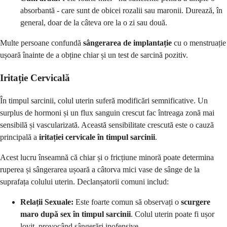
absorbantă - care sunt de obicei rozalii sau maronii. Durează, în
general, doar de la câteva ore la o zi sau două.
Multe persoane confundă
sângerarea de implantație
cu o menstruație
ușoară înainte de a obține chiar și un test de sarcină pozitiv.
Iritație Cervicală
În timpul sarcinii, colul uterin suferă modificări semnificative. Un
surplus de hormoni și un flux sanguin crescut fac întreaga zonă mai
sensibilă și vascularizată. Această sensibilitate crescută este o cauză
principală a
iritației cervicale în timpul sarcinii
.
Acest lucru înseamnă că chiar și o fricțiune minoră poate determina
ruperea și sângerarea ușoară a câtorva mici vase de sânge de la
suprafața colului uterin. Declanșatorii comuni includ:
Relații Sexuale:
Este foarte comun să observați o
scurgere
maro după sex în timpul sarcinii
. Colul uterin poate fi ușor
lovit, provocând sângerări inofensive.