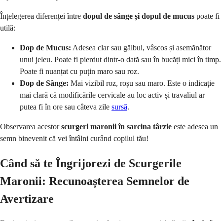
Înțelegerea diferenței între
dopul de sânge și dopul de mucus
poate fi
utilă:
Dop de Mucus:
Adesea clar sau gălbui, vâscos și asemănător
unui jeleu. Poate fi pierdut dintr-o dată sau în bucăți mici în timp.
Poate fi nuanțat cu puțin maro sau roz.
Dop de Sânge:
Mai vizibil roz, roșu sau maro. Este o indicație
mai clară că modificările cervicale au loc activ și travaliul ar
putea fi în ore sau câteva zile
sursă
.
Observarea acestor
scurgeri maronii în sarcina târzie
este adesea un
semn binevenit că vei întâlni curând copilul tău!
Când să te Îngrijorezi de Scurgerile
Maronii: Recunoașterea Semnelor de
Avertizare