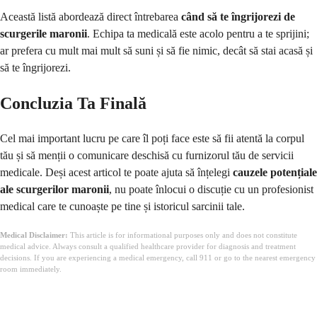
Această listă abordează direct întrebarea
când să te îngrijorezi de
scurgerile maronii
. Echipa ta medicală este acolo pentru a te sprijini;
ar prefera cu mult mai mult să suni și să fie nimic, decât să stai acasă și
să te îngrijorezi.
Concluzia Ta Finală
Cel mai important lucru pe care îl poți face este să fii atentă la corpul
tău și să menții o comunicare deschisă cu furnizorul tău de servicii
medicale. Deși acest articol te poate ajuta să înțelegi
cauzele potențiale
ale scurgerilor maronii
, nu poate înlocui o discuție cu un profesionist
medical care te cunoaște pe tine și istoricul sarcinii tale.
Medical Disclaimer:
This article is for informational purposes only and does not constitute
medical advice. Always consult a qualified healthcare provider for diagnosis and treatment
decisions. If you are experiencing a medical emergency, call 911 or go to the nearest emergency
room immediately.