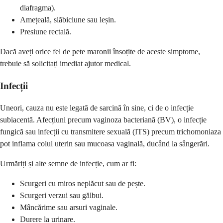
diafragma).
Amețeală, slăbiciune sau leșin.
Presiune rectală.
Dacă aveți orice fel de pete maronii însoțite de aceste simptome,
trebuie să solicitați imediat ajutor medical.
Infecții
Uneori, cauza nu este legată de sarcină în sine, ci de o infecție
subiacentă. Afecțiuni precum vaginoza bacteriană (BV), o infecție
fungică sau infecții cu transmitere sexuală (ITS) precum trichomoniaza
pot inflama colul uterin sau mucoasa vaginală, ducând la sângerări.
Urmăriți și alte semne de infecție, cum ar fi:
Scurgeri cu miros neplăcut sau de pește.
Scurgeri verzui sau gălbui.
Mâncărime sau arsuri vaginale.
Durere la urinare.