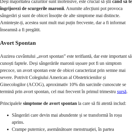
Deși majoritatea cazurilor sunt inofensive, este crucial să știi
când să te
îngrijorezi de scurgerile maronii
. Anumite afecțiuni pot provoca
sângerări și sunt de obicei însoțite de alte simptome mai distincte.
Amintește-ți, acestea sunt mult mai puțin frecvente, dar a fi informat
înseamnă a fi pregătit.
Avort Spontan
Auzirea cuvântului „avort spontan” este terifiantă, dar este important să
cunoști faptele. Deși sângerările maronii ușoare pot fi un simptom
precoce, un avort spontan este de obicei caracterizat prin semne mai
severe. Potrivit Colegiului American al Obstetricienilor și
Ginecologilor (ACOG), aproximativ 10% din sarcinile cunoscute se
termină prin avort spontan, cel mai frecvent în primul trimestru
sursă
.
Principalele
simptome de avort spontan
la care să fii atentă includ:
Sângerări care devin mai abundente și se transformă în roșu
aprins.
Crampe puternice, asemănătoare menstruației, în partea