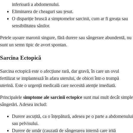
inferioară a abdomenului.
Eliminarea de cheaguri sau țesut.
O dispariție bruscă a simptomelor sarcinii, cum ar fi greața sau
sensibilitatea sânilor.
Petele ușoare maronii singure, fără durere sau sângerare abundentă, nu
sunt un semn tipic de avort spontan.
Sarcina Ectopică
Sarcina ectopică este o afecțiune rară, dar gravă, în care un ovul
fertilizat se implantează în afara uterului, de obicei într-o trompă
uterină. Este o urgență medicală care necesită atenție imediată.
Principalele
simptome ale sarcinii ectopice
sunt mai mult decât simple
sângerări. Adesea includ:
Durere ascuțită, ca o înțepătură, adesea pe o parte a abdomenului
sau pelvisului.
Durere de umăr (cauzată de sângerarea internă care irită