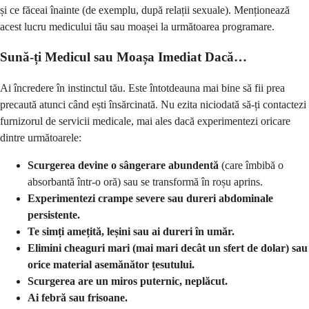
și ce făceai înainte (de exemplu, după relații sexuale). Menționează
acest lucru medicului tău sau moașei la următoarea programare.
Sună-ți Medicul sau Moașa Imediat Dacă…
Ai încredere în instinctul tău. Este întotdeauna mai bine să fii prea
precaută atunci când ești însărcinată. Nu ezita niciodată să-ți contactezi
furnizorul de servicii medicale, mai ales dacă experimentezi oricare
dintre următoarele:
Scurgerea devine o sângerare abundentă
(care îmbibă o
absorbantă într-o oră) sau se transformă în roșu aprins.
Experimentezi crampe severe sau dureri abdominale
persistente.
Te simți amețită, leșini sau ai dureri în umăr.
Elimini cheaguri mari (mai mari decât un sfert de dolar) sau
orice material asemănător țesutului.
Scurgerea are un miros puternic, neplăcut.
Ai febră sau frisoane.