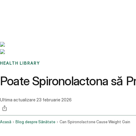
Benchmarks
Stories
FAQ
Sign up / Log in
HEALTH LIBRARY
Poate Spironolactona să P
Ultima actualizare
23 februarie 2026
Acasă
Blog despre Sănătate
Can Spironolactone Cause Weight Gain