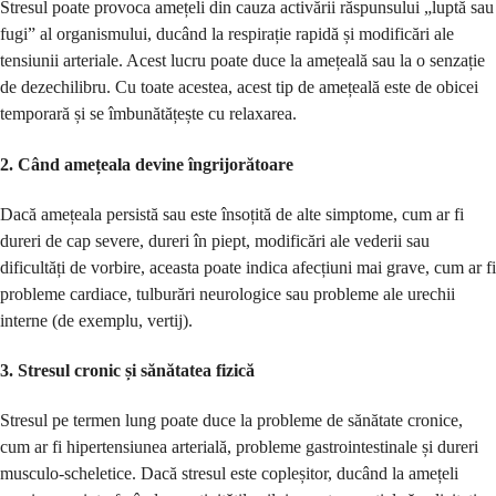
Stresul poate provoca amețeli din cauza activării răspunsului „luptă sau
fugi” al organismului, ducând la respirație rapidă și modificări ale
tensiunii arteriale. Acest lucru poate duce la amețeală sau la o senzație
de dezechilibru. Cu toate acestea, acest tip de amețeală este de obicei
temporară și se îmbunătățește cu relaxarea.
2.
Când amețeala devine îngrijorătoare
Dacă amețeala persistă sau este însoțită de alte simptome, cum ar fi
dureri de cap severe, dureri în piept, modificări ale vederii sau
dificultăți de vorbire, aceasta poate indica afecțiuni mai grave, cum ar fi
probleme cardiace, tulburări neurologice sau probleme ale urechii
interne (de exemplu, vertij).
3.
Stresul cronic și sănătatea fizică
Stresul pe termen lung poate duce la probleme de sănătate cronice,
cum ar fi hipertensiunea arterială, probleme gastrointestinale și dureri
musculo-scheletice. Dacă stresul este copleșitor, ducând la amețeli