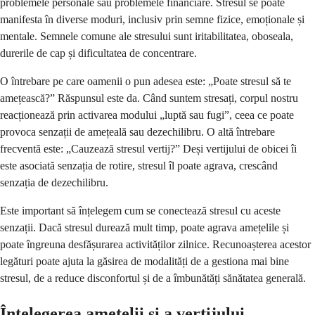
problemele personale sau problemele financiare. Stresul se poate
manifesta în diverse moduri, inclusiv prin semne fizice, emoționale și
mentale. Semnele comune ale stresului sunt iritabilitatea, oboseala,
durerile de cap și dificultatea de concentrare.
O întrebare pe care oamenii o pun adesea este: „Poate stresul să te
amețească?” Răspunsul este da. Când suntem stresați, corpul nostru
reacționează prin activarea modului „luptă sau fugi”, ceea ce poate
provoca senzații de amețeală sau dezechilibru. O altă întrebare
frecventă este: „Cauzează stresul vertij?” Deși vertijului de obicei îi
este asociată senzația de rotire, stresul îl poate agrava, crescând
senzația de dezechilibru.
Este important să înțelegem cum se conectează stresul cu aceste
senzații. Dacă stresul durează mult timp, poate agrava amețelile și
poate îngreuna desfășurarea activităților zilnice. Recunoașterea acestor
legături poate ajuta la găsirea de modalități de a gestiona mai bine
stresul, de a reduce disconfortul și de a îmbunătăți sănătatea generală.
Înțelegerea amețelii și a vertijului