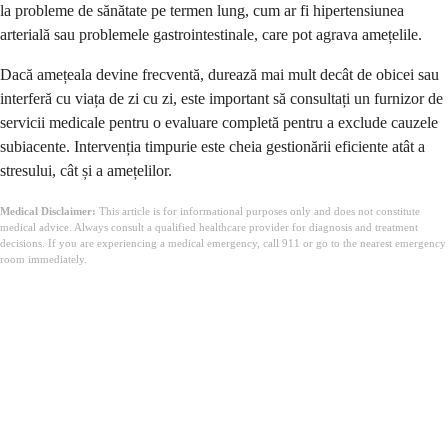
la probleme de sănătate pe termen lung, cum ar fi hipertensiunea
arterială sau problemele gastrointestinale, care pot agrava amețelile.
Dacă amețeala devine frecventă, durează mai mult decât de obicei sau
interferă cu viața de zi cu zi, este important să consultați un furnizor de
servicii medicale pentru o evaluare completă pentru a exclude cauzele
subiacente. Intervenția timpurie este cheia gestionării eficiente atât a
stresului, cât și a amețelilor.
Medical Disclaimer:
This article is for informational purposes only and does not constitute
medical advice. Always consult a qualified healthcare provider for diagnosis and treatment
decisions. If you are experiencing a medical emergency, call 911 or go to the nearest emergency
room immediately.