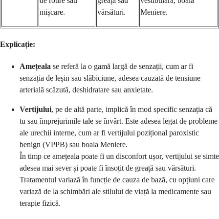
de rotire sau
greață sau
vestibulară, boala
mișcare.
vărsături.
Meniere.
Explicație:
Amețeala
se referă la o gamă largă de senzații, cum ar fi
senzația de leșin sau slăbiciune, adesea cauzată de tensiune
arterială scăzută, deshidratare sau anxietate.
Vertijului
, pe de altă parte, implică în mod specific senzația că
tu sau împrejurimile tale se învârt. Este adesea legat de probleme
ale urechii interne, cum ar fi vertijului pozițional paroxistic
benign (VPPB) sau boala Meniere.
În timp ce amețeala poate fi un disconfort ușor, vertijului se simte
adesea mai sever și poate fi însoțit de greață sau vărsături.
Tratamentul variază în funcție de cauza de bază, cu opțiuni care
variază de la schimbări ale stilului de viață la medicamente sau
terapie fizică.