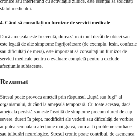
cronice sau interferând cu activitățile zilnice, este esențial să solicitați
sfatul medicului.
4.
Când să consultați un furnizor de servicii medicale
Dacă amețeala este frecventă, durează mai mult decât de obicei sau
este legată de alte simptome îngrijorătoare (de exemplu, leșin, confuzie
sau dificultăți de mers), este important să consultați un furnizor de
servicii medicale pentru o evaluare completă pentru a exclude
afecțiunile subiacente.
Rezumat
Stresul poate provoca amețeli prin răspunsul „luptă sau fugi” al
organismului, ducând la amețeală temporară. Cu toate acestea, dacă
amețeala persistă sau este însoțită de simptome precum dureri de cap
severe, dureri în piept, modificări ale vederii sau dificultăți de vorbire,
ar putea semnala o afecțiune mai gravă, cum ar fi probleme cardiace
sau tulburări neurologice. Stresul cronic poate contribui, de asemenea,