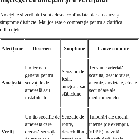
Amețelile și vertijului sunt adesea confundate, dar au cauze și
simptome distincte. Mai jos este o comparație pentru a clarifica
diferențele:
Afectțiune
Descriere
Simptome
Cauze comune
Un termen
Tensiune arterială
Senzație de
general pentru
scăzută, deshidratare,
leșin,
Amețeală
senzațiile de
anemie, anxietate, efecte
amețeală sau
amețeală sau
secundare ale
slăbiciune.
instabilitate.
medicamentelor.
Un tip specific de
Senzație de
Tulburări ale urechii
amețeală care
rotire,
interne (de exemplu,
Vertij
creează senzația
dezechilibru,
VPPB), nevrită