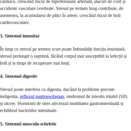
cardiace, crescând riscul de hipertensiune arterială, atacuri de cord și
accidente vasculare cerebrale. Stresul pe termen lung contribuie, de
asemenea, la acumularea de plăci în artere, crescând riscul de boli
cardiovasculare.
3.
Sistemul imunitar
În timp ce stresul pe termen scurt poate îmbunătăți funcția imunitară,
stresul prelungit o suprimă, făcând corpul mai susceptibil la infecții și
boli și la timpi de recuperare mai lenți.
4.
Sistemul digestiv
Stresul poate interfera cu digestia, ducând la probleme precum
indigestia,
refluxul gastroesofagian
, sindromul de intestin iritabil (SII)
și ulcere. Hormonii de stres afectează motilitatea gastrointestinală și
echilibrul bacteriilor intestinale.
5.
Sistemul musculo-scheletic