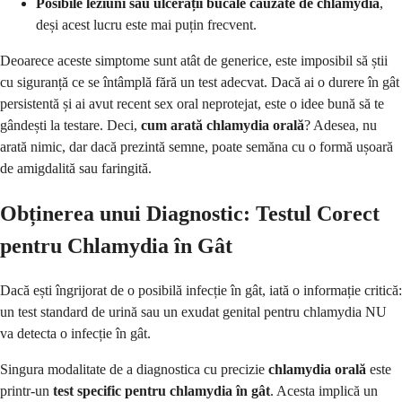
Posibile leziuni sau ulcerații bucale cauzate de chlamydia
,
deși acest lucru este mai puțin frecvent.
Deoarece aceste simptome sunt atât de generice, este imposibil să știi
cu siguranță ce se întâmplă fără un test adecvat. Dacă ai o durere în gât
persistentă și ai avut recent sex oral neprotejat, este o idee bună să te
gândești la testare. Deci,
cum arată chlamydia orală
? Adesea, nu
arată nimic, dar dacă prezintă semne, poate semăna cu o formă ușoară
de amigdalită sau faringită.
Obținerea unui Diagnostic: Testul Corect
pentru Chlamydia în Gât
Dacă ești îngrijorat de o posibilă infecție în gât, iată o informație critică:
un test standard de urină sau un exudat genital pentru chlamydia NU
va detecta o infecție în gât.
Singura modalitate de a diagnostica cu precizie
chlamydia orală
este
printr-un
test specific pentru chlamydia în gât
. Acesta implică un