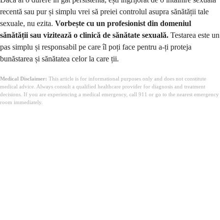
recentă sau pur și simplu vrei să preiei controlul asupra sănătății tale
sexuale, nu ezita.
Vorbește cu un profesionist din domeniul
sănătății sau vizitează o clinică de sănătate sexuală.
Testarea este un
pas simplu și responsabil pe care îl poți face pentru a-ți proteja
bunăstarea și sănătatea celor la care ții.
Medical Disclaimer:
This article is for informational purposes only and does not constitute
medical advice. Always consult a qualified healthcare provider for diagnosis and treatment
decisions. If you are experiencing a medical emergency, call 911 or go to the nearest emergency
room immediately.