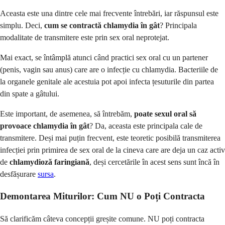
Aceasta este una dintre cele mai frecvente întrebări, iar răspunsul este
simplu. Deci,
cum se contractă chlamydia în gât
? Principala
modalitate de transmitere este prin sex oral neprotejat.
Mai exact, se întâmplă atunci când practici sex oral cu un partener
(penis, vagin sau anus) care are o infecție cu chlamydia. Bacteriile de
la organele genitale ale acestuia pot apoi infecta țesuturile din partea
din spate a gâtului.
Este important, de asemenea, să întrebăm,
poate sexul oral să
provoace chlamydia în gât
? Da, aceasta este principala cale de
transmitere. Deși mai puțin frecvent, este teoretic posibilă transmiterea
infecției prin primirea de sex oral de la cineva care are deja un caz activ
de
chlamydioză faringiană
, deși cercetările în acest sens sunt încă în
desfășurare
sursa
.
Demontarea Miturilor: Cum NU o Poți Contracta
Să clarificăm câteva concepții greșite comune. NU poți contracta