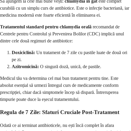
Să ajungem la cele mai bune vești:
chlamydia în gât
este complet
curabilă cu un simplu curs de antibiotice. Este o infecție bacteriană, iar
medicina modernă este foarte eficientă în eliminarea ei.
Tratamentul standard pentru chlamydia orală
recomandat de
Centrele pentru Controlul și Prevenirea Bolilor (CDC) implică unul
dintre cele două regimuri de antibiotice:
Doxiciclină:
Un tratament de 7 zile cu pastile luate de două ori
pe zi.
Azitromicină:
O singură doză, unică, de pastile.
Medicul tău va determina cel mai bun tratament pentru tine. Este
absolut esențial să urmezi întregul curs de medicamente conform
prescripției, chiar dacă simptomele încep să dispară. Întreruperea
timpurie poate duce la eșecul tratamentului.
Regula de 7 Zile: Sfaturi Cruciale Post-Tratament
Odată ce ai terminat antibioticele, nu ești încă complet în afara