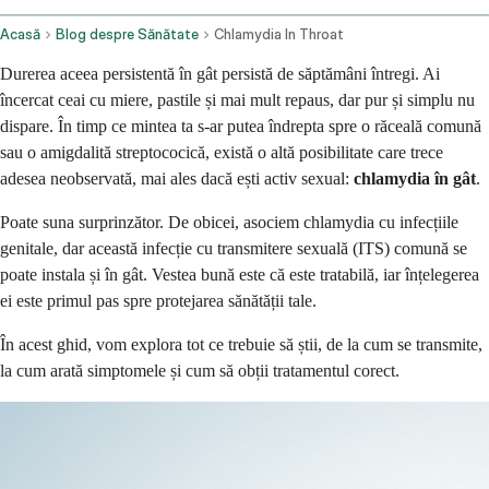
Acasă
Blog despre Sănătate
Chlamydia In Throat
Durerea aceea persistentă în gât persistă de săptămâni întregi. Ai
încercat ceai cu miere, pastile și mai mult repaus, dar pur și simplu nu
dispare. În timp ce mintea ta s-ar putea îndrepta spre o răceală comună
sau o amigdalită streptococică, există o altă posibilitate care trece
adesea neobservată, mai ales dacă ești activ sexual:
chlamydia în gât
.
Poate suna surprinzător. De obicei, asociem chlamydia cu infecțiile
genitale, dar această infecție cu transmitere sexuală (ITS) comună se
poate instala și în gât. Vestea bună este că este tratabilă, iar înțelegerea
ei este primul pas spre protejarea sănătății tale.
În acest ghid, vom explora tot ce trebuie să știi, de la cum se transmite,
la cum arată simptomele și cum să obții tratamentul corect.