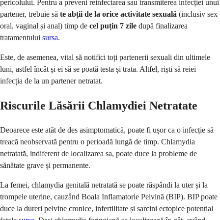
pericolului. Pentru a preveni reinfectarea sau transmiterea infecției unui
partener, trebuie să
te abții de la orice activitate sexuală
(inclusiv sex
oral, vaginal și anal) timp de
cel puțin 7 zile
după finalizarea
tratamentului
sursa
.
Este, de asemenea, vital să notifici toți partenerii sexuali din ultimele
luni, astfel încât și ei să se poată testa și trata. Altfel, riști să reiei
infecția de la un partener netratat.
Riscurile Lăsării Chlamydiei Netratate
Deoarece este atât de des asimptomatică, poate fi ușor ca o infecție să
treacă neobservată pentru o perioadă lungă de timp. Chlamydia
netratată, indiferent de localizarea sa, poate duce la probleme de
sănătate grave și permanente.
La femei, chlamydia genitală netratată se poate răspândi la uter și la
trompele uterine, cauzând Boala Inflamatorie Pelvină (BIP). BIP poate
duce la dureri pelvine cronice, infertilitate și sarcini ectopice potențial