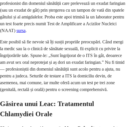
profesionist din domeniul sănătății care prelevează un exudat faringian
(sau un exudat de gât) prin ștergerea cu un tampon de vată din spatele
gâtului și al amigdalelor. Proba este apoi trimisă la un laborator pentru
un test foarte precis numit Test de Amplificare a Acizilor Nucleici
(NAAT)
sursa
.
Este posibil să fie nevoie să îți susții propriile preocupări. Când mergi
la medic sau la o clinică de sănătate sexuală, fii explicit cu privire la
îngrijorările tale. Spune-le: „Sunt îngrijorat de o ITS în gât, deoarece
am avut sex oral neprotejat și aș dori un exudat faringian.” Nu fi timid
— profesioniștii din domeniul sănătății sunt acolo pentru a ajuta, nu
pentru a judeca. Seturile de testare a ITS la domiciliu devin, de
asemenea, mai comune, iar multe oferă acum un test pe trei zone
(genitală, rectală și orală) pentru o screening comprehensivă.
Găsirea unui Leac: Tratamentul
Chlamydiei Orale