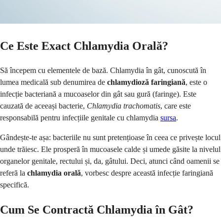
Ce Este Exact Chlamydia Orală?
Să începem cu elementele de bază. Chlamydia în gât, cunoscută în
lumea medicală sub denumirea de
chlamydioză faringiană
, este o
infecție bacteriană a mucoaselor din gât sau gură (faringe). Este
cauzată de aceeași bacterie,
Chlamydia trachomatis
, care este
responsabilă pentru infecțiile genitale cu chlamydia
sursa
.
Gândește-te așa: bacteriile nu sunt pretențioase în ceea ce privește locul
unde trăiesc. Ele prosperă în mucoasele calde și umede găsite la nivelul
organelor genitale, rectului și, da, gâtului. Deci, atunci când oamenii se
referă la
chlamydia orală
, vorbesc despre această infecție faringiană
specifică.
Cum Se Contractă Chlamydia în Gât?