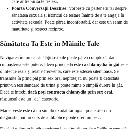
care ar trebui să te testezi.
Poartă Conversații Deschise:
Vorbește cu partenerii tăi despre
sănătatea sexuală și istoricul de testare înainte de a te angaja în
activitate sexuală. Poate părea inconfortabil, dar este un semn de
maturitate și respect reciproc.
Sănătatea Ta Este în Mâinile Tale
Navigarea în lumea sănătății sexuale poate părea complexă, dar
cunoașterea este putere. Ideea principală este că
chlamydia în gât
este
o infecție reală și relativ frecventă, care este adesea silențioasă. Se
transmite în principal prin sex oral neprotejat, nu poate fi detectată
printr-un test standard de urină și poate mima o simplă durere în gât.
Dacă te întrebi
dacă poți contracta chlamydia prin sex oral
,
răspunsul este un „da” categoric.
Marea veste este că un simplu exudat faringian poate oferi un
diagnostic, iar un curs de antibiotice poate oferi un leac.
Dacă ai o durere în gât persistentă, ești îngrijorat de o întâlnire sexuală