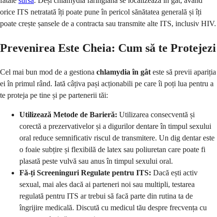
fatale
sursa
. Deși chlamydia faringiană se localizează în gât, având
orice ITS netratată îți poate pune în pericol sănătatea generală și îți
poate crește șansele de a contracta sau transmite alte ITS, inclusiv HIV.
Prevenirea Este Cheia: Cum să te Protejezi
Cel mai bun mod de a gestiona
chlamydia în gât
este să previi apariția
ei în primul rând. Iată câțiva pași acționabili pe care îi poți lua pentru a
te proteja pe tine și pe partenerii tăi:
Utilizează Metode de Barieră:
Utilizarea consecventă și
corectă a prezervativelor și a digurilor dentare în timpul sexului
oral reduce semnificativ riscul de transmitere. Un dig dentar este
o foaie subțire și flexibilă de latex sau poliuretan care poate fi
plasată peste vulvă sau anus în timpul sexului oral.
Fă-ți Screeninguri Regulate pentru ITS:
Dacă ești activ
sexual, mai ales dacă ai parteneri noi sau multipli, testarea
regulată pentru ITS ar trebui să facă parte din rutina ta de
îngrijire medicală. Discută cu medicul tău despre frecvența cu