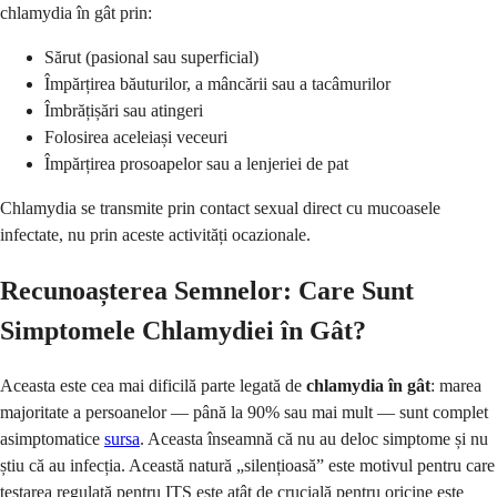
chlamydia în gât prin:
Sărut (pasional sau superficial)
Împărțirea băuturilor, a mâncării sau a tacâmurilor
Îmbrățișări sau atingeri
Folosirea aceleiași veceuri
Împărțirea prosoapelor sau a lenjeriei de pat
Chlamydia se transmite prin contact sexual direct cu mucoasele
infectate, nu prin aceste activități ocazionale.
Recunoașterea Semnelor: Care Sunt
Simptomele Chlamydiei în Gât?
Aceasta este cea mai dificilă parte legată de
chlamydia în gât
: marea
majoritate a persoanelor — până la 90% sau mai mult — sunt complet
asimptomatice
sursa
. Aceasta înseamnă că nu au deloc simptome și nu
știu că au infecția. Această natură „silențioasă” este motivul pentru care
testarea regulată pentru ITS este atât de crucială pentru oricine este