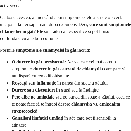
activ sexual.
Cu toate acestea, atunci când apar simptomele, ele apar de obicei la
una până la trei săptămâni după expunere. Deci,
care sunt simptomele
chlamydiei în gât
? Ele sunt adesea nespecifice și pot fi ușor
confundate cu alte boli comune.
Posibile
simptome ale chlamydiei în gât
includ:
O durere în gât persistentă:
Acesta este cel mai comun
simptom, o
durere în gât cauzată de chlamydia
care pare să
nu dispară cu remedii obișnuite.
Roșeață sau inflamație
în partea din spate a gâtului.
Durere sau disconfort în gură
sau la înghițire.
Pete albe pe amigdale
sau pe partea din spate a gâtului, ceea ce
te poate face să te întrebi despre
chlamydia vs. amigdalita
streptococică
.
Ganglioni limfatici umflați
în gât, care pot fi sensibili la
atingere.