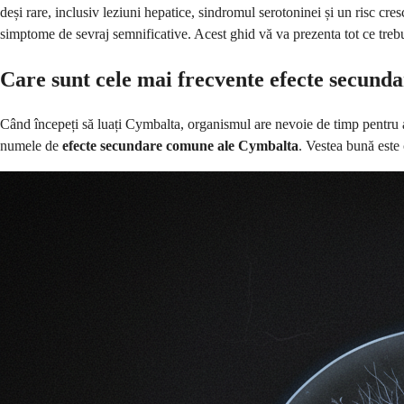
deși rare, inclusiv leziuni hepatice, sindromul serotoninei și un risc cr
simptome de sevraj semnificative. Acest ghid vă va prezenta tot ce trebui
Care sunt cele mai frecvente efecte secund
Când începeți să luați Cymbalta, organismul are nevoie de timp pentru a
numele de
efecte secundare comune ale Cymbalta
. Vestea bună este 