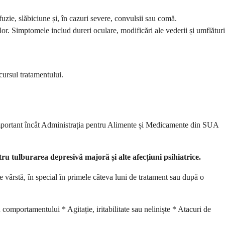
uzie, slăbiciune și, în cazuri severe, convulsii sau comă.
r. Simptomele includ dureri oculare, modificări ale vederii și umflături
ursul tratamentului.
 important încât Administrația pentru Alimente și Medicamente din SUA
ntru tulburarea depresivă majoră și alte afecțiuni psihiatrice.
e vârstă, în special în primele câteva luni de tratament sau după o
comportamentului * Agitație, iritabilitate sau neliniște * Atacuri de