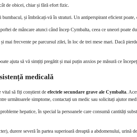
t de obicei, chiar și fără efort fizic.
fi bumbacul, și îmbrăcați-vă în straturi. Un antiperspirant eficient poate
oftei de mâncare atunci când încep Cymbalta, ceea ce uneori poate duce
i mai frecvente pe parcursul zilei, în loc de trei mese mari. Dacă pierd
oate ajuta să vă simțiți pregătit și mai puțin anxios pe măsură ce începe
asistență medicală
vital să fiți conștient de
efectele secundare grave ale Cymbalta
. Ace
ntre următoarele simptome, contactați un medic sau solicitați ajutor med
 probleme hepatice, în special la persoanele care consumă cantități subs
icter), durere severă în partea superioară dreaptă a abdomenului, urină d