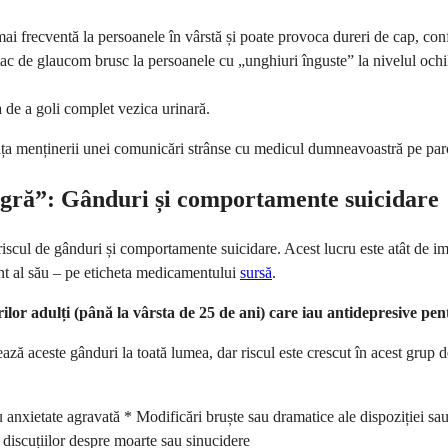
ai frecventă la persoanele în vârstă și poate provoca dureri de cap, conf
 de glaucom brusc la persoanele cu „unghiuri înguste” la nivelul ochilo
a de a goli complet vezica urinară.
ța menținerii unei comunicări strânse cu medicul dumneavoastră pe parc
agră”: Gânduri și comportamente suicidare
 riscul de gânduri și comportamente suicidare. Acest lucru este atât de
nt al său – pe eticheta medicamentului
sursă
.
nerilor adulți (până la vârsta de 25 de ani) care iau antidepresive pe
ză aceste gânduri la toată lumea, dar riscul este crescut în acest grup d
anxietate agravată * Modificări bruște sau dramatice ale dispoziției sau 
discuțiilor despre moarte sau sinucidere