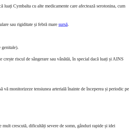
 dacă luați Cymbalta cu alte medicamente care afectează serotonina, cum
ulare sau rigiditate și febră mare
sursă
.
 genitale).
crește riscul de sângerare sau vânătăi, în special dacă luați și AINS
ă vă monitorizeze tensiunea arterială înainte de începerea și periodic pe
ult crescută, dificultăți severe de somn, gânduri rapide și idei