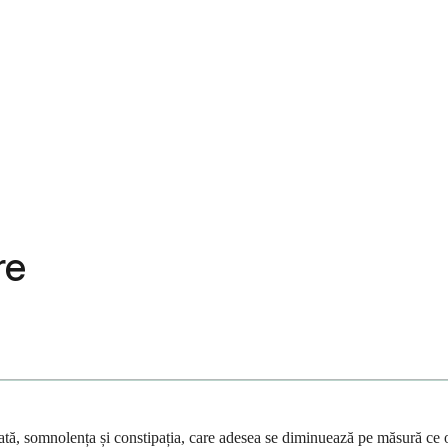
re
ată, somnolența și constipația, care adesea se diminuează pe măsură ce 