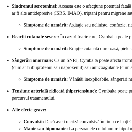
Sindromul serotoninei:
Aceasta este o afecțiune potențial fatal
ar fi alte antidepresive (ISRS, IMAO), triptani pentru migrene s
Simptome de urmărit:
Agitație sau neliniște, confuzie, ri
Reacții cutanate severe:
În cazuri foarte rare, Cymbalta poate p
Simptome de urmărit:
Erupție cutanată dureroasă, piele c
Sângerări anormale:
Ca un SNRI, Cymbalta poate afecta tromboci
(cum ar fi ibuprofenul sau naproxenul) sau anticoagulante (cum ar
Simptome de urmărit:
Vânătăi inexplicabile, sângerări na
Tensiune arterială ridicată (hipertensiune):
Cymbalta poate pro
parcursul tratamentului.
Alte efecte grave:
Convulsii:
Dacă aveți o criză convulsivă în timp ce luați C
Manie sau hipomanie:
La persoanele cu tulburare bipolar