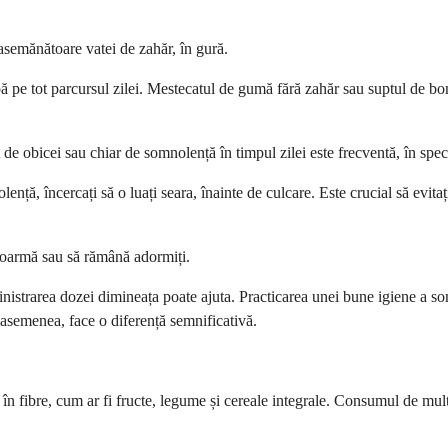
 asemănătoare vatei de zahăr, în gură.
 pe tot parcursul zilei. Mestecatul de gumă fără zahăr sau suptul de bomb
e obicei sau chiar de somnolență în timpul zilei este frecventă, în speci
, încercați să o luați seara, înainte de culcare. Este crucial să evitaț
 adoarmă sau să rămână adormiți.
istrarea dozei dimineața poate ajuta. Practicarea unei bune igiene a s
 asemenea, face o diferență semnificativă.
în fibre, cum ar fi fructe, legume și cereale integrale. Consumul de multă