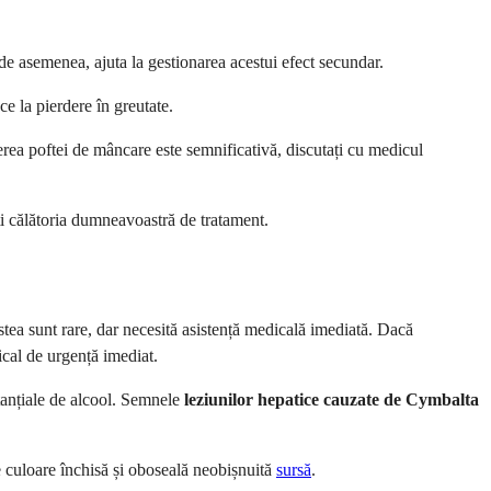
, de asemenea, ajuta la gestionarea acestui efect secundar.
 la pierdere în greutate.
erea poftei de mâncare este semnificativă, discutați cu medicul
ți călătoria dumneavoastră de tratament.
stea sunt rare, dar necesită asistență medicală imediată. Dacă
ical de urgență imediat.
tanțiale de alcool. Semnele
leziunilor hepatice cauzate de Cymbalta
e culoare închisă și oboseală neobișnuită
sursă
.