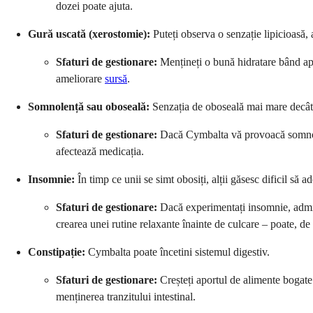
dozei poate ajuta.
Gură uscată (xerostomie):
Puteți observa o senzație lipicioasă,
Sfaturi de gestionare:
Mențineți o bună hidratare bând apă
ameliorare
sursă
.
Somnolență sau oboseală:
Senzația de oboseală mai mare decât d
Sfaturi de gestionare:
Dacă Cymbalta vă provoacă somnolență
afectează medicația.
Insomnie:
În timp ce unii se simt obosiți, alții găsesc dificil să
Sfaturi de gestionare:
Dacă experimentați insomnie, admin
crearea unei rutine relaxante înainte de culcare – poate, de
Constipație:
Cymbalta poate încetini sistemul digestiv.
Sfaturi de gestionare:
Creșteți aportul de alimente bogate 
menținerea tranzitului intestinal.