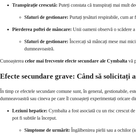
Transpirație crescută:
Puteți constata că transpirați mai mult decâ
Sfaturi de gestionare:
Purtați țesături respirabile, cum ar 
Pierderea poftei de mâncare:
Unii oameni observă o scădere a p
Sfaturi de gestionare:
Încercați să mâncați mese mai mici ș
dumneavoastră.
Cunoașterea
celor mai frecvente efecte secundare ale Cymbalta
vă p
Efecte secundare grave: Când să solicitați 
În timp ce efectele secundare comune sunt, în general, gestionabile, este 
dumneavoastră sau cineva pe care îl cunoașteți experimentați oricare di
Leziuni hepatice:
Cymbalta a fost asociată cu un risc crescut de
pot fi subtile la început.
Simptome de urmărit:
Îngălbenirea pielii sau a ochilor (