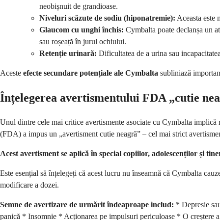
neobișnuit de grandioase.
Niveluri scăzute de sodiu (hiponatremie):
Aceasta este m
Glaucom cu unghi închis:
Cymbalta poate declanșa un atac
sau roșeață în jurul ochiului.
Retenție urinară:
Dificultatea de a urina sau incapacitate
Aceste
efecte secundare potențiale ale Cymbalta
subliniază importan
Înțelegerea avertismentului FDA „cutie ne
Unul dintre cele mai critice avertismente asociate cu Cymbalta implică
(FDA) a impus un „avertisment cutie neagră” – cel mai strict avertisme
Acest avertisment se aplică în special copiilor, adolescenților și ti
Este esențial să înțelegeți că acest lucru nu înseamnă că Cymbalta cauzea
modificare a dozei.
Semne de avertizare de urmărit îndeaproape includ:
* Depresie sau 
panică * Insomnie * Acționarea pe impulsuri periculoase * O creștere a 