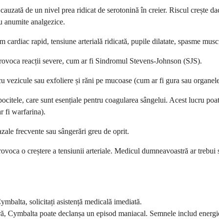
ă cauzată de un nivel prea ridicat de serotonină în creier. Riscul crește
au anumite analgezice.
tm cardiac rapid, tensiune arterială ridicată, pupile dilatate, spasme musc
rovoca reacții severe, cum ar fi Sindromul Stevens-Johnson (SJS).
u vezicule sau exfoliere și răni pe mucoase (cum ar fi gura sau organele
tele, care sunt esențiale pentru coagularea sângelui. Acest lucru poate 
 fi warfarina).
zale frecvente sau sângerări greu de oprit.
voca o creștere a tensiunii arteriale. Medicul dumneavoastră ar trebui s
ymbalta, solicitați asistență medicală imediată.
ă, Cymbalta poate declanșa un episod maniacal. Semnele includ energie m