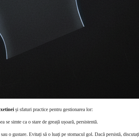
xetinei
și sfaturi practice pentru gestionarea lor:
a se simte ca o stare de greață ușoară, persistentă.
u o gustare. Evitați să o luați pe stomacul gol. Dacă persistă, discuta