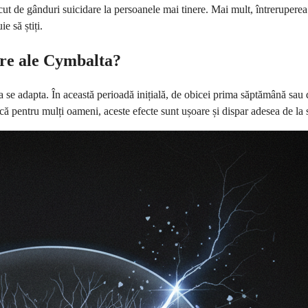
escut de gânduri suicidare la persoanele mai tinere. Mai mult, întreruper
e să știți.
are ale Cymbalta?
 se adapta. În această perioadă inițială, de obicei prima săptămână sau 
că pentru mulți oameni, aceste efecte sunt ușoare și dispar adesea de la 