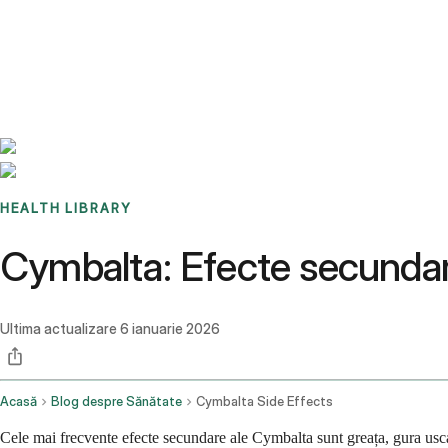
Benchmarks
Stories
FAQ
Sign up / Log in
HEALTH LIBRARY
Cymbalta: Efecte secunda
Ultima actualizare
6 ianuarie 2026
Acasă
Blog despre Sănătate
Cymbalta Side Effects
Cele mai frecvente efecte secundare ale Cymbalta sunt greața, gura usc