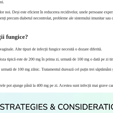
ni.
ilor noi. Deși este eficient în reducerea recidivelor, unele persoane exp
nți precum diabetul necontrolat, probleme ale sistemului imunitar sau 
ții fungice?
ginale. Alte tipuri de infecții fungice necesită o dozare diferită.
, doza tipică este de 200 mg în prima zi, urmată de 100 mg o dată pe zi t
, urmată de 100 mg zilnic. Tratamentul durează cel puțin trei săptămân
zele pot ajunge până la 400 mg pe zi. Acestea sunt infecții mai grave car