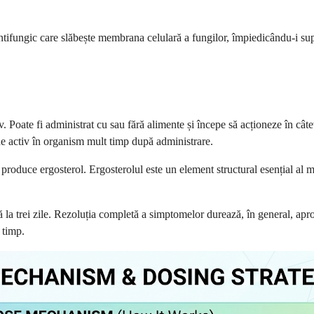
ifungic care slăbește membrana celulară a fungilor, împiedicându-i supr
. Poate fi administrat cu sau fără alimente și începe să acționeze în câ
e activ în organism mult timp după administrare.
produce ergosterol. Ergosterolul este un element structural esențial al 
la trei zile. Rezoluția completă a simptomelor durează, în general, aprox
 timp.