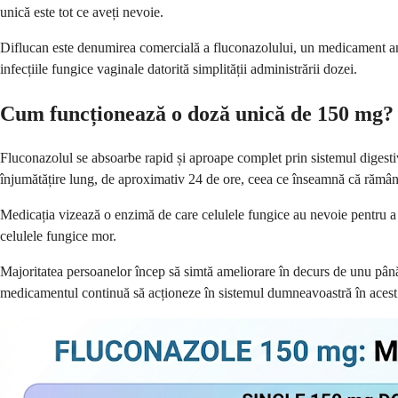
unică este tot ce aveți nevoie.
Diflucan este denumirea comercială a fluconazolului, un medicament ant
infecțiile fungice vaginale datorită simplității administrării dozei.
Cum funcționează o doză unică de 150 mg?
Fluconazolul se absoarbe rapid și aproape complet prin sistemul digestiv
înjumătățire lung, de aproximativ 24 de ore, ceea ce înseamnă că rămân
Medicația vizează o enzimă de care celulele fungice au nevoie pentru a 
celulele fungice mor.
Majoritatea persoanelor încep să simtă ameliorare în decurs de unu până 
medicamentul continuă să acționeze în sistemul dumneavoastră în acest