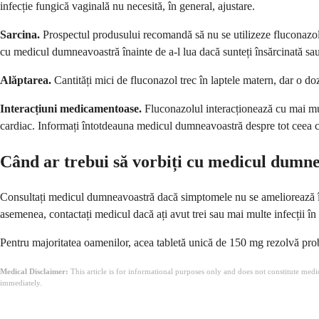
infecție fungică vaginală nu necesită, în general, ajustare.
Sarcina.
Prospectul produsului recomandă să nu se utilizeze fluconazol în 
cu medicul dumneavoastră înainte de a-l lua dacă sunteți însărcinată sau 
Alăptarea.
Cantități mici de fluconazol trec în laptele matern, dar o 
Interacțiuni medicamentoase.
Fluconazolul interacționează cu mai mu
cardiac. Informați întotdeauna medicul dumneavoastră despre tot ceea ce
Când ar trebui să vorbiți cu medicul dumn
Consultați medicul dumneavoastră dacă simptomele nu se ameliorează în d
asemenea, contactați medicul dacă ați avut trei sau mai multe infecții în
Pentru majoritatea oamenilor, acea tabletă unică de 150 mg rezolvă pro
Medical Disclaimer:
This article is for informational purposes only and does not constitute med
immediately.