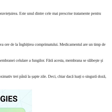
aviețuirea. Este unul dintre cele mai prescrise tratamente pentru
teva ore de la înghițirea comprimatului. Medicamentul are un timp de
membranei celulare a fungilor. Fără acesta, membrana se slăbește și
imativ trei până la șapte zile. Deci, chiar dacă luați o singură doză,