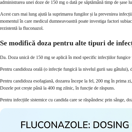
administrarea unei doze de 150 mg o dată pe săptămână timp de șase lu
Acest curs mai lung ajută la suprimarea fungilor și la prevenirea infecți
momentul în care medicul dumneavoastră poate investiga factori subiace
rezistentă la fluconazol.
Se modifică doza pentru alte tipuri de infec
Da. Doza unică de 150 mg se aplică în mod specific infecțiilor fungice va
Pentru candidoza orală (o infecție fungică la nivelul gurii sau gâtului)
Pentru candidoza esofagiană, dozarea începe la fel, 200 mg în prima zi
Dozele pot crește până la 400 mg zilnic, în funcție de răspuns.
Pentru infecțiile sistemice cu candida care se răspândesc prin sânge, do