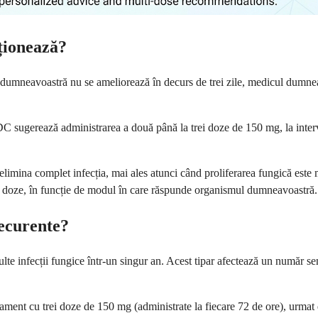
ționează?
dumneavoastră nu se ameliorează în decurs de trei zile, medicul dumne
DC sugerează administrarea a două până la trei doze de 150 mg, la interv
limina complet infecția, mai ales atunci când proliferarea fungică este
 doze, în funcție de modul în care răspunde organismul dumneavoastră.
recurente?
e infecții fungice într-un singur an. Acest tipar afectează un număr sem
atament cu trei doze de 150 mg (administrate la fiecare 72 de ore), urmat 