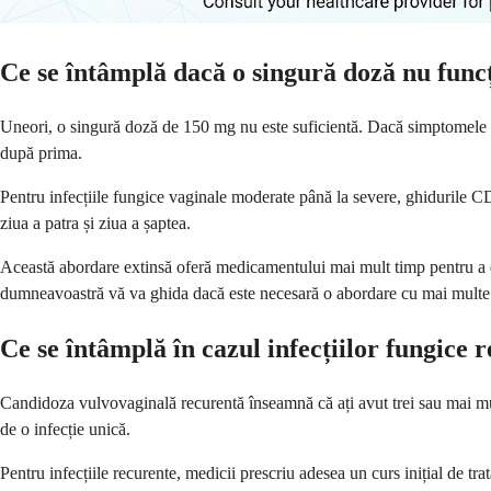
Ce se întâmplă dacă o singură doză nu func
Uneori, o singură doză de 150 mg nu este suficientă. Dacă simptomele 
după prima.
Pentru infecțiile fungice vaginale moderate până la severe, ghidurile C
ziua a patra și ziua a șaptea.
Această abordare extinsă oferă medicamentului mai mult timp pentru a e
dumneavoastră vă va ghida dacă este necesară o abordare cu mai multe
Ce se întâmplă în cazul infecțiilor fungice 
Candidoza vulvovaginală recurentă înseamnă că ați avut trei sau mai mult
de o infecție unică.
Pentru infecțiile recurente, medicii prescriu adesea un curs inițial de tr