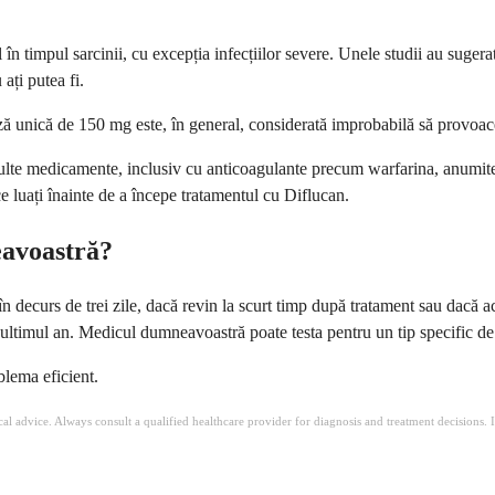
timpul sarcinii, cu excepția infecțiilor severe. Unele studii au sugerat o
ați putea fi.
doză unică de 150 mg este, în general, considerată improbabilă să provoa
lte medicamente, inclusiv cu anticoagulante precum warfarina, anumite
 luați înainte de a începe tratamentul cu Diflucan.
eavoastră?
ecurs de trei zile, dacă revin la scurt timp după tratament sau dacă ac
 ultimul an. Medicul dumneavoastră poate testa pentru un tip specific de 
blema eficient.
ical advice. Always consult a qualified healthcare provider for diagnosis and treatment decisions