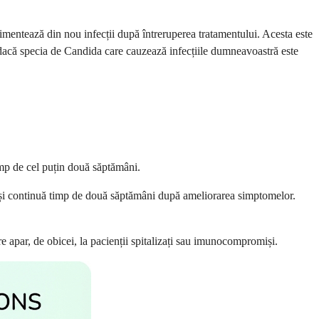
erimentează din nou infecții după întreruperea tratamentului. Acesta este
dacă specia de Candida care cauzează infecțiile dumneavoastră este
imp de cel puțin două săptămâni.
i și continuă timp de două săptămâni după ameliorarea simptomelor.
e apar, de obicei, la pacienții spitalizați sau imunocompromiși.