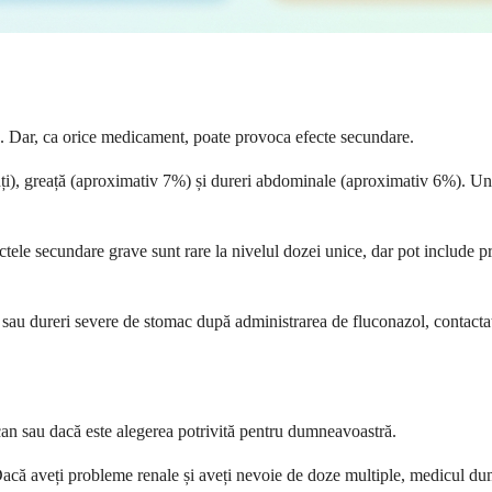
mg. Dar, ca orice medicament, poate provoca efecte secundare.
ți), greață (aproximativ 7%) și dureri abdominale (aproximativ 6%). Un
ctele secundare grave sunt rare la nivelul dozei unice, dar pot include pr
are sau dureri severe de stomac după administrarea de fluconazol, contac
ucan sau dacă este alegerea potrivită pentru dumneavoastră.
. Dacă aveți probleme renale și aveți nevoie de doze multiple, medicul 