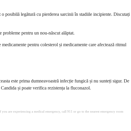
 posibilă legătură cu pierderea sarcinii în stadiile incipiente. Discutați
ce probleme pentru un nou-născut alăptat.
 medicamente pentru colesterol și medicamente care afectează ritmul
easta este prima dumneavoastră infecție fungică și nu sunteți sigur. De
Candida și poate verifica rezistența la fluconazol.
. If you are experiencing a medical emergency, call 911 or go to the nearest emergency room