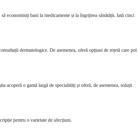
ă economisiți bani la medicamente și la îngrijirea sănătății. Iată cinci
 consultații dermatologice. De asemenea, oferă opțiuni de rețetă care pot
a acoperă o gamă largă de specialități și oferă, de asemenea, soluții
ripție pentru o varietate de afecțiuni.