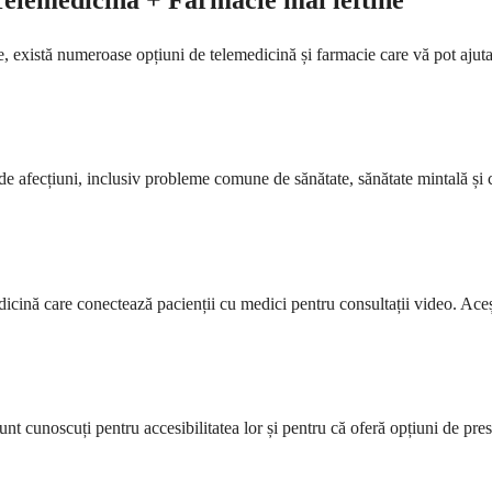
Telemedicină + Farmacie mai ieftine
 există numeroase opțiuni de telemedicină și farmacie care vă pot ajuta s
e de afecțiuni, inclusiv probleme comune de sănătate, sănătate mintală și
ină care conectează pacienții cu medici pentru consultații video. Acești
t cunoscuți pentru accesibilitatea lor și pentru că oferă opțiuni de presc