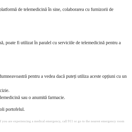
latformă de telemedicină în sine, colaborarea cu furnizorii de
poate fi utilizat în paralel cu serviciile de telemedicină pentru a
 dumneavoastră pentru a vedea dacă puteți utiliza aceste opțiuni cu un
cizie.
lemedicină sau o anumită farmacie.
oli portofelul.
. If you are experiencing a medical emergency, call 911 or go to the nearest emergency room