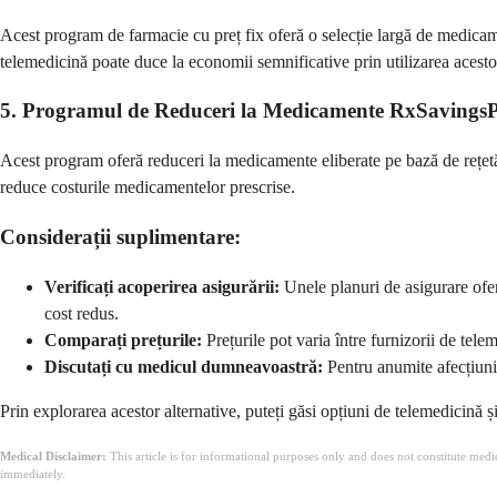
Acest program de farmacie cu preț fix oferă o selecție largă de medicame
telemedicină poate duce la economii semnificative prin utilizarea acest
5. Programul de Reduceri la Medicamente RxSavingsP
Acest program oferă reduceri la medicamente eliberate pe bază de rețetă 
reduce costurile medicamentelor prescrise.
Considerații suplimentare:
Verificați acoperirea asigurării:
Unele planuri de asigurare ofer
cost redus.
Comparați prețurile:
Prețurile pot varia între furnizorii de tele
Discutați cu medicul dumneavoastră:
Pentru anumite afecțiun
Prin explorarea acestor alternative, puteți găsi opțiuni de telemedicină ș
Medical Disclaimer:
This article is for informational purposes only and does not constitute med
immediately.