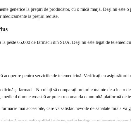
nte generice la prețuri de producător, cu o mică marjă. Deși nu este o p
or medicamente la prețuri reduse.
lus
la peste 65.000 de farmacii din SUA. Deși nu este legat de telemedicină, 
ă acoperire pentru serviciile de telemedicină. Verificați cu asigurătorul
medicină și farmacii. Nu uitați să comparați prețurile înainte de a lua o de
i, medicul dumneavoastră ar putea recomanda o anumită platformă de te
i farmacie mai accesibile, care vă satisfac nevoile de sănătate fără a vă g
ical advice. Always consult a qualified healthcare provider for diagnosis and treatment decisions