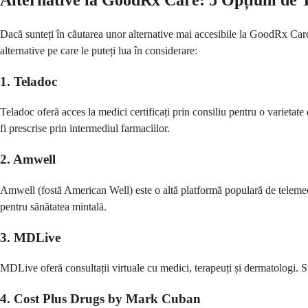
Alternative la GoodRx Care: 5 Opțiuni de 
Dacă sunteți în căutarea unor alternative mai accesibile la GoodRx Care,
alternative pe care le puteți lua în considerare:
1. Teladoc
Teladoc oferă acces la medici certificați prin consiliu pentru o varietat
fi prescrise prin intermediul farmaciilor.
2. Amwell
Amwell (fostă American Well) este o altă platformă populară de telemedic
pentru sănătatea mintală.
3. MDLive
MDLive oferă consultații virtuale cu medici, terapeuți și dermatologi. Sun
4. Cost Plus Drugs by Mark Cuban