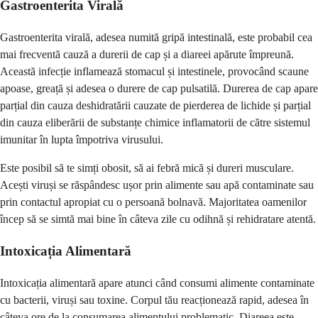
Gastroenterita Virală
Gastroenterita virală, adesea numită gripă intestinală, este probabil cea
mai frecventă cauză a durerii de cap și a diareei apărute împreună.
Această infecție inflamează stomacul și intestinele, provocând scaune
apoase, greață și adesea o durere de cap pulsatilă. Durerea de cap apare
parțial din cauza deshidratării cauzate de pierderea de lichide și parțial
din cauza eliberării de substanțe chimice inflamatorii de către sistemul
imunitar în lupta împotriva virusului.
Este posibil să te simți obosit, să ai febră mică și dureri musculare.
Acești viruși se răspândesc ușor prin alimente sau apă contaminate sau
prin contactul apropiat cu o persoană bolnavă. Majoritatea oamenilor
încep să se simtă mai bine în câteva zile cu odihnă și rehidratare atentă.
Intoxicația Alimentară
Intoxicația alimentară apare atunci când consumi alimente contaminate
cu bacterii, viruși sau toxine. Corpul tău reacționează rapid, adesea în
câteva ore de la consumarea alimentului problematic. Diareea este