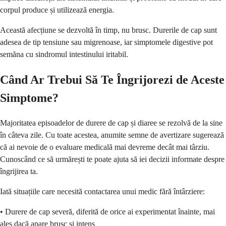
corpul produce și utilizează energia.
Această afecțiune se dezvoltă în timp, nu brusc. Durerile de cap sunt
adesea de tip tensiune sau migrenoase, iar simptomele digestive pot
semăna cu sindromul intestinului iritabil.
Când Ar Trebui Să Te Îngrijorezi de Aceste
Simptome?
Majoritatea episoadelor de durere de cap și diaree se rezolvă de la sine
în câteva zile. Cu toate acestea, anumite semne de avertizare sugerează
că ai nevoie de o evaluare medicală mai devreme decât mai târziu.
Cunoscând ce să urmărești te poate ajuta să iei decizii informate despre
îngrijirea ta.
Iată situațiile care necesită contactarea unui medic fără întârziere:
• Durere de cap severă, diferită de orice ai experimentat înainte, mai
ales dacă apare brusc și intens