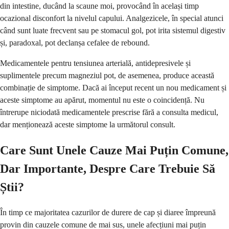
din intestine, ducând la scaune moi, provocând în același timp
ocazional disconfort la nivelul capului. Analgezicele, în special atunci
când sunt luate frecvent sau pe stomacul gol, pot irita sistemul digestiv
și, paradoxal, pot declanșa cefalee de rebound.
Medicamentele pentru tensiunea arterială, antidepresivele și
suplimentele precum magneziul pot, de asemenea, produce această
combinație de simptome. Dacă ai început recent un nou medicament și
aceste simptome au apărut, momentul nu este o coincidență. Nu
întrerupe niciodată medicamentele prescrise fără a consulta medicul,
dar menționează aceste simptome la următorul consult.
Care Sunt Unele Cauze Mai Puțin Comune,
Dar Importante, Despre Care Trebuie Să
Știi?
În timp ce majoritatea cazurilor de durere de cap și diaree împreună
provin din cauzele comune de mai sus, unele afecțiuni mai puțin