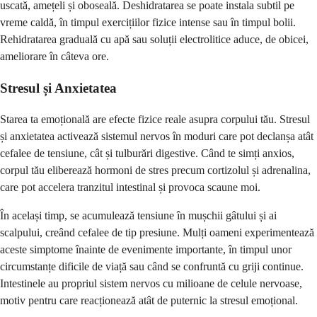
uscată, amețeli și oboseală. Deshidratarea se poate instala subtil pe
vreme caldă, în timpul exercițiilor fizice intense sau în timpul bolii.
Rehidratarea graduală cu apă sau soluții electrolitice aduce, de obicei,
ameliorare în câteva ore.
Stresul și Anxietatea
Starea ta emoțională are efecte fizice reale asupra corpului tău. Stresul
și anxietatea activează sistemul nervos în moduri care pot declanșa atât
cefalee de tensiune, cât și tulburări digestive. Când te simți anxios,
corpul tău eliberează hormoni de stres precum cortizolul și adrenalina,
care pot accelera tranzitul intestinal și provoca scaune moi.
În același timp, se acumulează tensiune în mușchii gâtului și ai
scalpului, creând cefalee de tip presiune. Mulți oameni experimentează
aceste simptome înainte de evenimente importante, în timpul unor
circumstanțe dificile de viață sau când se confruntă cu griji continue.
Intestinele au propriul sistem nervos cu milioane de celule nervoase,
motiv pentru care reacționează atât de puternic la stresul emoțional.