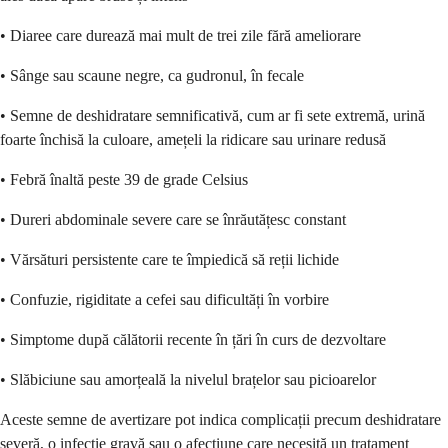
• Diaree care durează mai mult de trei zile fără ameliorare
• Sânge sau scaune negre, ca gudronul, în fecale
• Semne de deshidratare semnificativă, cum ar fi sete extremă, urină
foarte închisă la culoare, amețeli la ridicare sau urinare redusă
• Febră înaltă peste 39 de grade Celsius
• Dureri abdominale severe care se înrăutățesc constant
• Vărsături persistente care te împiedică să reții lichide
• Confuzie, rigiditate a cefei sau dificultăți în vorbire
• Simptome după călătorii recente în țări în curs de dezvoltare
• Slăbiciune sau amorțeală la nivelul brațelor sau picioarelor
Aceste semne de avertizare pot indica complicații precum deshidratare
severă, o infecție gravă sau o afecțiune care necesită un tratament