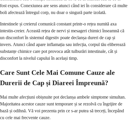
fost expus. Conexiunea are sens atunci când iei în considerare că multe
boli afectează întregul corp, nu doar o singură parte izolată.
Intestinele și creierul comunică constant printr-o rețea numită axa
intestin-creier. Această rețea de nervi și mesageri chimici înseamnă că
un disconfort în sistemul digestiv poate declanșa dureri de cap și
invers. Atunci când apare inflamația sau infecția, corpul tău eliberează
substanțe chimice care pot provoca atât tulburări intestinale, cât și
disconfort la nivelul capului în același timp.
Care Sunt Cele Mai Comune Cauze ale
Durerii de Cap și Diareei Împreună?
Mai multe afecțiuni obișnuite pot declanșa ambele simptome simultan.
Majoritatea acestor cauze sunt temporare și se rezolvă cu îngrijire de
bază și odihnă. Vă voi prezenta prin ce s-ar putea să treceți, începând
cu cele mai frecvente cauze.