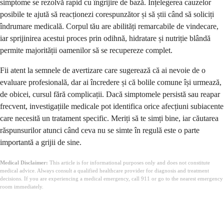
simptome se rezolvă rapid cu îngrijire de bază. Înțelegerea cauzelor
posibile te ajută să reacționezi corespunzător și să știi când să soliciți
îndrumare medicală. Corpul tău are abilități remarcabile de vindecare,
iar sprijinirea acestui proces prin odihnă, hidratare și nutriție blândă
permite majorității oamenilor să se recupereze complet.
Fii atent la semnele de avertizare care sugerează că ai nevoie de o
evaluare profesională, dar ai încredere și că bolile comune își urmează,
de obicei, cursul fără complicații. Dacă simptomele persistă sau reapar
frecvent, investigațiile medicale pot identifica orice afecțiuni subiacente
care necesită un tratament specific. Meriți să te simți bine, iar căutarea
răspunsurilor atunci când ceva nu se simte în regulă este o parte
importantă a grijii de sine.
Medical Disclaimer:
This article is for informational purposes only and does not constitute
medical advice. Always consult a qualified healthcare provider for diagnosis and treatment
decisions. If you are experiencing a medical emergency, call 911 or go to the nearest emergency
room immediately.