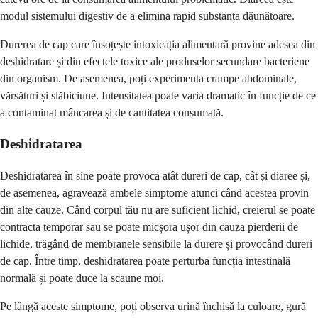
modul sistemului digestiv de a elimina rapid substanța dăunătoare.
Durerea de cap care însoțește intoxicația alimentară provine adesea din
deshidratare și din efectele toxice ale produselor secundare bacteriene
din organism. De asemenea, poți experimenta crampe abdominale,
vărsături și slăbiciune. Intensitatea poate varia dramatic în funcție de ce
a contaminat mâncarea și de cantitatea consumată.
Deshidratarea
Deshidratarea în sine poate provoca atât dureri de cap, cât și diaree și,
de asemenea, agravează ambele simptome atunci când acestea provin
din alte cauze. Când corpul tău nu are suficient lichid, creierul se poate
contracta temporar sau se poate micșora ușor din cauza pierderii de
lichide, trăgând de membranele sensibile la durere și provocând dureri
de cap. Între timp, deshidratarea poate perturba funcția intestinală
normală și poate duce la scaune moi.
Pe lângă aceste simptome, poți observa urină închisă la culoare, gură