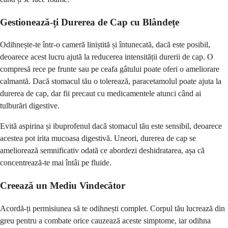
Gestionează-ți Durerea de Cap cu Blândețe
Odihnește-te într-o cameră liniștită și întunecată, dacă este posibil,
deoarece acest lucru ajută la reducerea intensității durerii de cap. O
compresă rece pe frunte sau pe ceafa gâtului poate oferi o ameliorare
calmantă. Dacă stomacul tău o tolerează, paracetamolul poate ajuta la
durerea de cap, dar fii precaut cu medicamentele atunci când ai
tulburări digestive.
Evită aspirina și ibuprofenul dacă stomacul tău este sensibil, deoarece
acestea pot irita mucoasa digestivă. Uneori, durerea de cap se
ameliorează semnificativ odată ce abordezi deshidratarea, așa că
concentrează-te mai întâi pe fluide.
Creează un Mediu Vindecător
Acordă-ți permisiunea să te odihnești complet. Corpul tău lucrează din
greu pentru a combate orice cauzează aceste simptome, iar odihna