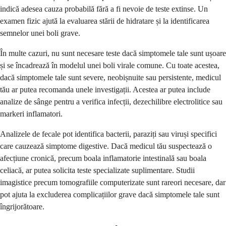
indică adesea cauza probabilă fără a fi nevoie de teste extinse. Un
examen fizic ajută la evaluarea stării de hidratare și la identificarea
semnelor unei boli grave.
În multe cazuri, nu sunt necesare teste dacă simptomele tale sunt ușoare
și se încadrează în modelul unei boli virale comune. Cu toate acestea,
dacă simptomele tale sunt severe, neobișnuite sau persistente, medicul
tău ar putea recomanda unele investigații. Acestea ar putea include
analize de sânge pentru a verifica infecții, dezechilibre electrolitice sau
markeri inflamatori.
Analizele de fecale pot identifica bacterii, paraziți sau viruși specifici
care cauzează simptome digestive. Dacă medicul tău suspectează o
afecțiune cronică, precum boala inflamatorie intestinală sau boala
celiacă, ar putea solicita teste specializate suplimentare. Studii
imagistice precum tomografiile computerizate sunt rareori necesare, dar
pot ajuta la excluderea complicațiilor grave dacă simptomele tale sunt
îngrijorătoare.