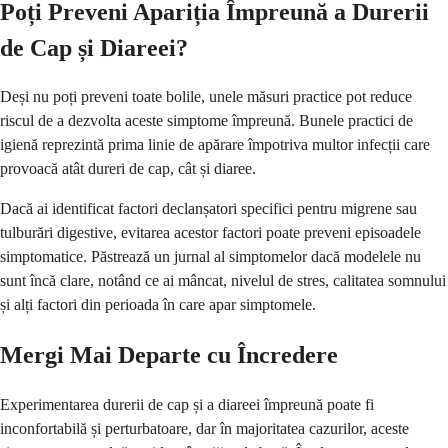
Poți Preveni Apariția Împreună a Durerii
de Cap și Diareei?
Deși nu poți preveni toate bolile, unele măsuri practice pot reduce
riscul de a dezvolta aceste simptome împreună. Bunele practici de
igienă reprezintă prima linie de apărare împotriva multor infecții care
provoacă atât dureri de cap, cât și diaree.
Dacă ai identificat factori declanșatori specifici pentru migrene sau
tulburări digestive, evitarea acestor factori poate preveni episoadele
simptomatice. Păstrează un jurnal al simptomelor dacă modelele nu
sunt încă clare, notând ce ai mâncat, nivelul de stres, calitatea somnului
și alți factori din perioada în care apar simptomele.
Mergi Mai Departe cu Încredere
Experimentarea durerii de cap și a diareei împreună poate fi
inconfortabilă și perturbatoare, dar în majoritatea cazurilor, aceste