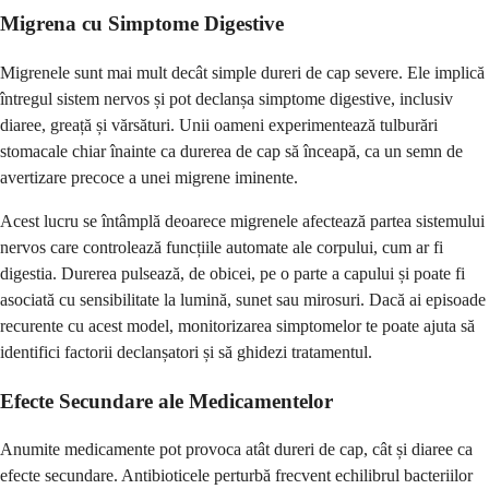
Migrena cu Simptome Digestive
Migrenele sunt mai mult decât simple dureri de cap severe. Ele implică
întregul sistem nervos și pot declanșa simptome digestive, inclusiv
diaree, greață și vărsături. Unii oameni experimentează tulburări
stomacale chiar înainte ca durerea de cap să înceapă, ca un semn de
avertizare precoce a unei migrene iminente.
Acest lucru se întâmplă deoarece migrenele afectează partea sistemului
nervos care controlează funcțiile automate ale corpului, cum ar fi
digestia. Durerea pulsează, de obicei, pe o parte a capului și poate fi
asociată cu sensibilitate la lumină, sunet sau mirosuri. Dacă ai episoade
recurente cu acest model, monitorizarea simptomelor te poate ajuta să
identifici factorii declanșatori și să ghidezi tratamentul.
Efecte Secundare ale Medicamentelor
Anumite medicamente pot provoca atât dureri de cap, cât și diaree ca
efecte secundare. Antibioticele perturbă frecvent echilibrul bacteriilor