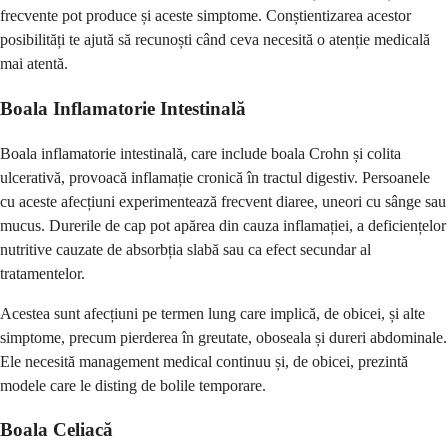
frecvente pot produce și aceste simptome. Conștientizarea acestor
posibilități te ajută să recunoști când ceva necesită o atenție medicală
mai atentă.
Boala Inflamatorie Intestinală
Boala inflamatorie intestinală, care include boala Crohn și colita
ulcerativă, provoacă inflamație cronică în tractul digestiv. Persoanele
cu aceste afecțiuni experimentează frecvent diaree, uneori cu sânge sau
mucus. Durerile de cap pot apărea din cauza inflamației, a deficiențelor
nutritive cauzate de absorbția slabă sau ca efect secundar al
tratamentelor.
Acestea sunt afecțiuni pe termen lung care implică, de obicei, și alte
simptome, precum pierderea în greutate, oboseala și dureri abdominale.
Ele necesită management medical continuu și, de obicei, prezintă
modele care le disting de bolile temporare.
Boala Celiacă