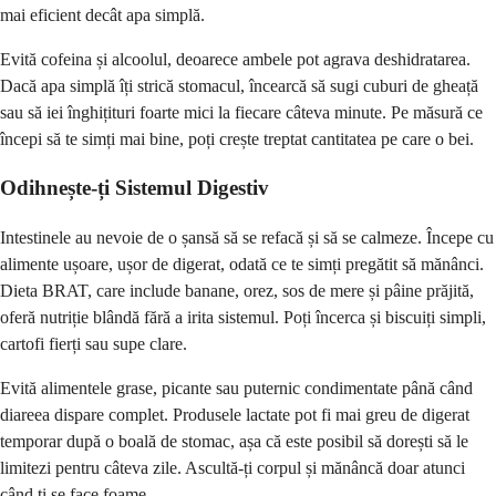
mai eficient decât apa simplă.
Evită cofeina și alcoolul, deoarece ambele pot agrava deshidratarea.
Dacă apa simplă îți strică stomacul, încearcă să sugi cuburi de gheață
sau să iei înghițituri foarte mici la fiecare câteva minute. Pe măsură ce
începi să te simți mai bine, poți crește treptat cantitatea pe care o bei.
Odihnește-ți Sistemul Digestiv
Intestinele au nevoie de o șansă să se refacă și să se calmeze. Începe cu
alimente ușoare, ușor de digerat, odată ce te simți pregătit să mănânci.
Dieta BRAT, care include banane, orez, sos de mere și pâine prăjită,
oferă nutriție blândă fără a irita sistemul. Poți încerca și biscuiți simpli,
cartofi fierți sau supe clare.
Evită alimentele grase, picante sau puternic condimentate până când
diareea dispare complet. Produsele lactate pot fi mai greu de digerat
temporar după o boală de stomac, așa că este posibil să dorești să le
limitezi pentru câteva zile. Ascultă-ți corpul și mănâncă doar atunci
când ți se face foame.