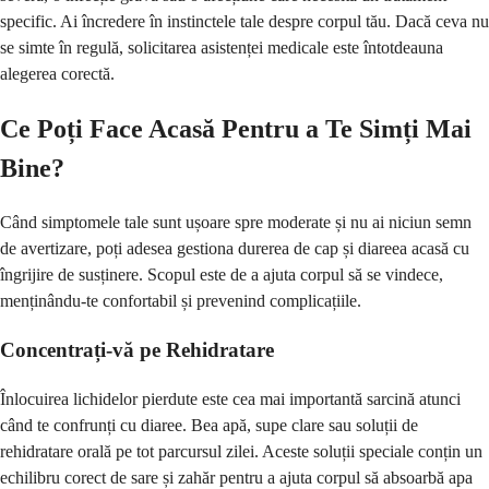
specific. Ai încredere în instinctele tale despre corpul tău. Dacă ceva nu
se simte în regulă, solicitarea asistenței medicale este întotdeauna
alegerea corectă.
Ce Poți Face Acasă Pentru a Te Simți Mai
Bine?
Când simptomele tale sunt ușoare spre moderate și nu ai niciun semn
de avertizare, poți adesea gestiona durerea de cap și diareea acasă cu
îngrijire de susținere. Scopul este de a ajuta corpul să se vindece,
menținându-te confortabil și prevenind complicațiile.
Concentrați-vă pe Rehidratare
Înlocuirea lichidelor pierdute este cea mai importantă sarcină atunci
când te confrunți cu diaree. Bea apă, supe clare sau soluții de
rehidratare orală pe tot parcursul zilei. Aceste soluții speciale conțin un
echilibru corect de sare și zahăr pentru a ajuta corpul să absoarbă apa