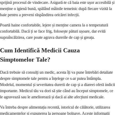
sprijină procesul de vindecare. Asigură-te că baia este ușor accesibilă și
menține o igienă bună, spălând mâinile temeinic după fiecare vizită la
baie pentru a preveni răspândirea oricărei infecții.
Poartă haine confortabile, lejere și menține camera la o temperatură
confortabilă. Dacă ți se face frig, folosește pături ușoare, dar evită
supraîncălzirea, care poate agrava durerile de cap și greața.
Cum Identifică Medicii Cauza
Simptomelor Tale?
Dacă trebuie să consulți un medic, acesta îți va pune întrebări detaliate
despre simptomele tale pentru a înțelege ce s-ar putea întâmpla.
Modelul, momentul și severitatea durerii de cap și a diareei oferă indicii
importante. Medicul tău va dori să știe când au început simptomele, ce
le agravează sau le ameliorează și dacă ai alte afecțiuni medicale.
Va întreba despre alimentația recentă, istoricul de călătorie, utilizarea
medicamentelor și expunerea la persoane bolnave. Aceste informații