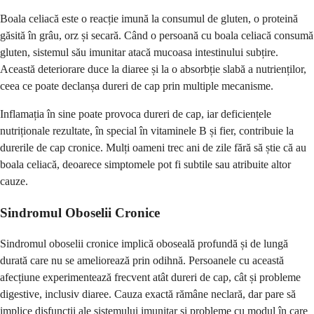
Boala celiacă este o reacție imună la consumul de gluten, o proteină
găsită în grâu, orz și secară. Când o persoană cu boala celiacă consumă
gluten, sistemul său imunitar atacă mucoasa intestinului subțire.
Această deteriorare duce la diaree și la o absorbție slabă a nutrienților,
ceea ce poate declanșa dureri de cap prin multiple mecanisme.
Inflamația în sine poate provoca dureri de cap, iar deficiențele
nutriționale rezultate, în special în vitaminele B și fier, contribuie la
durerile de cap cronice. Mulți oameni trec ani de zile fără să știe că au
boala celiacă, deoarece simptomele pot fi subtile sau atribuite altor
cauze.
Sindromul Oboselii Cronice
Sindromul oboselii cronice implică oboseală profundă și de lungă
durată care nu se ameliorează prin odihnă. Persoanele cu această
afecțiune experimentează frecvent atât dureri de cap, cât și probleme
digestive, inclusiv diaree. Cauza exactă rămâne neclară, dar pare să
implice disfuncții ale sistemului imunitar și probleme cu modul în care