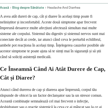
Acasă
Blog despre Sănătate
Headache And Diarrhea
A avea atât dureri de cap, cât și diaree în același timp poate fi
neliniștitor și inconfortabil. Aceste două simptome apar frecvent
împreună deoarece multe afecțiuni afectează simultan mai multe
sisteme ale corpului. Sistemul tău digestiv și sistemul nervos sunt mai
conectate decât ai crede, iar atunci când ceva le perturbă echilibrul,
ambele pot reacționa în același timp. Înțelegerea cauzelor posibile ale
acestor simptome te poate ajuta să te simți mai în siguranță și să știi
când să soliciți asistență medicală.
Ce Înseamnă Când Ai Atât Durere de Cap,
Cât și Diaree?
Atunci când durerea de cap și diareea apar împreună, corpul tău
răspunde de obicei la un factor declanșator sau la un stresor comun.
Această combinație semnalează cel mai frecvent o infecție,
deshidratare sau o reacție sistemică la ceva ce ai mâncat sau la ce ai