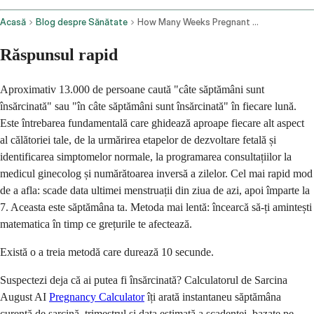
Acasă
Blog despre Sănătate
How Many Weeks Pregnant Am I Calculate Your Week Due Date In 30 Seconds
Răspunsul rapid
Aproximativ 13.000 de persoane caută "câte săptămâni sunt
însărcinată" sau "în câte săptămâni sunt însărcinată" în fiecare lună.
Este întrebarea fundamentală care ghidează aproape fiecare alt aspect
al călătoriei tale, de la urmărirea etapelor de dezvoltare fetală și
identificarea simptomelor normale, la programarea consultațiilor la
medicul ginecolog și numărătoarea inversă a zilelor. Cel mai rapid mod
de a afla: scade data ultimei menstruații din ziua de azi, apoi împarte la
7. Aceasta este săptămâna ta. Metoda mai lentă: încearcă să-ți amintești
matematica în timp ce grețurile te afectează.
Există o a treia metodă care durează 10 secunde.
Suspectezi deja că ai putea fi însărcinată? Calculatorul de Sarcina
August AI
Pregnancy Calculator
îți arată instantaneu săptămâna
curentă de sarcină, trimestrul și data estimată a scadenței, bazate pe