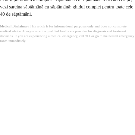
vezi sarcina săptămână cu săptămână: ghidul complet pentru toate cele
40 de săptămâni.
Medical Disclaimer:
This article is for informational purposes only and does not constitute
medical advice. Always consult a qualified healthcare provider for diagnosis and treatment
decisions. If you are experiencing a medical emergency, call 911 or go to the nearest emergency
room immediately.