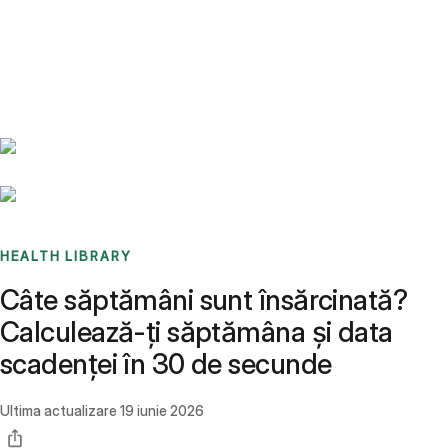
Benchmarks
Stories
FAQ
Sign up / Log in
HEALTH LIBRARY
Câte săptămâni sunt însărcinată?
Calculează-ți săptămâna și data
scadenței în 30 de secunde
Ultima actualizare
19 iunie 2026