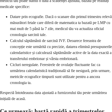
medicul tău poate stabili o dată a scadenței ajustată, bazată pe realități
medicale specifice:
Datare prin ecografie. Dacă o scanare din primul trimestru relevă
măsurători fetale care diferă de matematica ta bazată pe LMP cu
mai mult de 5 până la 7 zile, medicul tău va actualiza oficial
cronologia sarcinii tale.
Calculul săptămânii de sarcină IVF. Deoarece fereastra de
concepție este urmărită cu precizie, datarea elimină presupunerile
calendaristice și calculează săptămânile active de la data exactă a
transferului embrionar și vârsta embrionară.
Cicluri neregulate. Ferestrele de ovulație fluctuante fac ca
urmărirea calendaristică tradițională să fie nesigură, prin urmare,
metricile ecografice timpurii sunt utilizate pentru a ancora
cronologia ta.
Respectă întotdeauna data ajustată a furnizorului tău peste urmărirea
inițială de acasă.
Ce urmează: hartă rapidă a trimestrelor