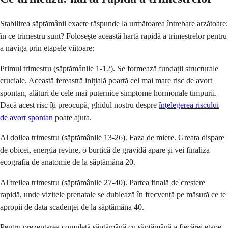
Stabilirea săptămânii exacte răspunde la următoarea întrebare arzătoare:
în ce trimestru sunt? Folosește această hartă rapidă a trimestrelor pentru
a naviga prin etapele viitoare:
Primul trimestru (săptămânile 1-12). Se formează fundații structurale
cruciale. Această fereastră inițială poartă cel mai mare risc de avort
spontan, alături de cele mai puternice simptome hormonale timpurii.
Dacă acest risc îți preocupă, ghidul nostru despre
înțelegerea riscului
de avort spontan
poate ajuta.
Al doilea trimestru (săptămânile 13-26). Faza de miere. Greața dispare
de obicei, energia revine, o burtică de gravidă apare și vei finaliza
ecografia de anatomie de la săptămâna 20.
Al treilea trimestru (săptămânile 27-40). Partea finală de creștere
rapidă, unde vizitele prenatale se dublează în frecvență pe măsură ce te
apropii de data scadenței de la săptămâna 40.
Pentru prezentarea completă săptămână cu săptămână a fiecărei etape,