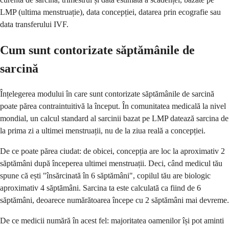
LMP (ultima menstruație), data concepției, datarea prin ecografie sau
data transferului IVF.
Cum sunt contorizate săptămânile de
sarcină
Înțelegerea modului în care sunt contorizate săptămânile de sarcină
poate părea contraintuitivă la început. În comunitatea medicală la nivel
mondial, un calcul standard al sarcinii bazat pe LMP datează sarcina de
la prima zi a ultimei menstruații, nu de la ziua reală a concepției.
De ce poate părea ciudat: de obicei, concepția are loc la aproximativ 2
săptămâni după începerea ultimei menstruații. Deci, când medicul tău
spune că ești "însărcinată în 6 săptămâni", copilul tău are biologic
aproximativ 4 săptămâni. Sarcina ta este calculată ca fiind de 6
săptămâni, deoarece numărătoarea începe cu 2 săptămâni mai devreme.
De ce medicii numără în acest fel: majoritatea oamenilor își pot aminti