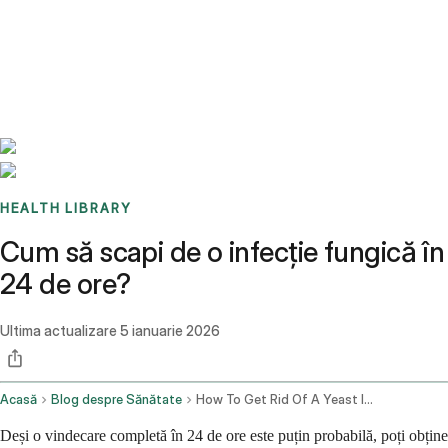
Benchmarks
Stories
FAQ
Sign up / Log in
HEALTH LIBRARY
Cum să scapi de o infecție fungică în
24 de ore?
Ultima actualizare
5 ianuarie 2026
Acasă
Blog despre Sănătate
How To Get Rid Of A Yeast Infection In 24 Hours
Deși o vindecare completă în 24 de ore este puțin probabilă, poți obține