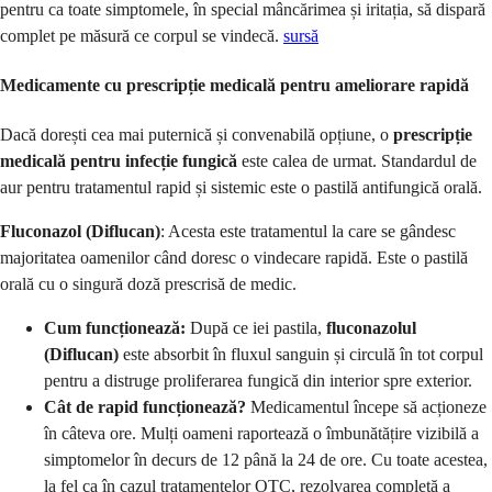
pentru ca toate simptomele, în special mâncărimea și iritația, să dispară
complet pe măsură ce corpul se vindecă.
sursă
Medicamente cu prescripție medicală pentru ameliorare rapidă
Dacă dorești cea mai puternică și convenabilă opțiune, o
prescripție
medicală pentru infecție fungică
este calea de urmat. Standardul de
aur pentru tratamentul rapid și sistemic este o pastilă antifungică orală.
Fluconazol (Diflucan)
: Acesta este tratamentul la care se gândesc
majoritatea oamenilor când doresc o vindecare rapidă. Este o pastilă
orală cu o singură doză prescrisă de medic.
Cum funcționează:
După ce iei pastila,
fluconazolul
(Diflucan)
este absorbit în fluxul sanguin și circulă în tot corpul
pentru a distruge proliferarea fungică din interior spre exterior.
Cât de rapid funcționează?
Medicamentul începe să acționeze
în câteva ore. Mulți oameni raportează o îmbunătățire vizibilă a
simptomelor în decurs de 12 până la 24 de ore. Cu toate acestea,
la fel ca în cazul tratamentelor OTC, rezolvarea completă a