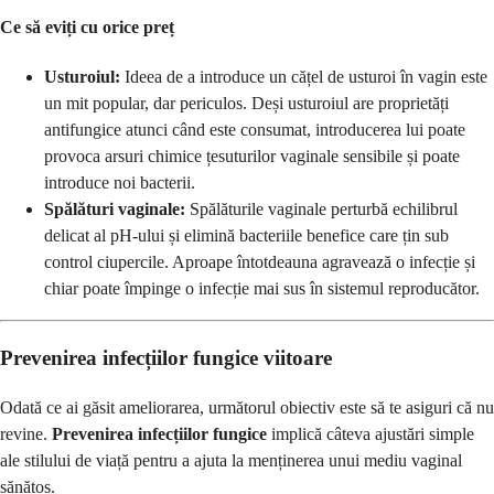
Ce să eviți cu orice preț
Usturoiul:
Ideea de a introduce un cățel de usturoi în vagin este
un mit popular, dar periculos. Deși usturoiul are proprietăți
antifungice atunci când este consumat, introducerea lui poate
provoca arsuri chimice țesuturilor vaginale sensibile și poate
introduce noi bacterii.
Spălături vaginale:
Spălăturile vaginale perturbă echilibrul
delicat al pH-ului și elimină bacteriile benefice care țin sub
control ciupercile. Aproape întotdeauna agravează o infecție și
chiar poate împinge o infecție mai sus în sistemul reproducător.
Prevenirea infecțiilor fungice viitoare
Odată ce ai găsit ameliorarea, următorul obiectiv este să te asiguri că nu
revine.
Prevenirea infecțiilor fungice
implică câteva ajustări simple
ale stilului de viață pentru a ajuta la menținerea unui mediu vaginal
sănătos.