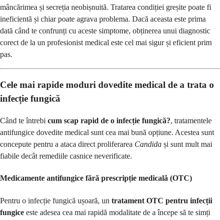
mâncărimea și secreția neobișnuită. Tratarea condiției greșite poate fi
ineficientă și chiar poate agrava problema. Dacă aceasta este prima
dată când te confrunți cu aceste simptome, obținerea unui diagnostic
corect de la un profesionist medical este cel mai sigur și eficient prim
pas.
Cele mai rapide moduri dovedite medical de a trata o
infecție fungică
Când te întrebi
cum scap rapid de o infecție fungică?
, tratamentele
antifungice dovedite medical sunt cea mai bună opțiune. Acestea sunt
concepute pentru a ataca direct proliferarea
Candida
și sunt mult mai
fiabile decât remediile casnice neverificate.
Medicamente antifungice fără prescripție medicală (OTC)
Pentru o infecție fungică ușoară, un
tratament OTC pentru infecții
fungice
este adesea cea mai rapidă modalitate de a începe să te simți