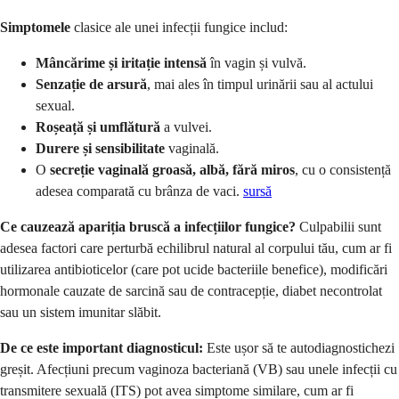
Simptomele
clasice ale unei infecții fungice includ:
Mâncărime și iritație intensă
în vagin și vulvă.
Senzație de arsură
, mai ales în timpul urinării sau al actului
sexual.
Roșeață și umflătură
a vulvei.
Durere și sensibilitate
vaginală.
O
secreție vaginală groasă, albă, fără miros
, cu o consistență
adesea comparată cu brânza de vaci.
sursă
Ce cauzează apariția bruscă a infecțiilor fungice?
Culpabilii sunt
adesea factori care perturbă echilibrul natural al corpului tău, cum ar fi
utilizarea antibioticelor (care pot ucide bacteriile benefice), modificări
hormonale cauzate de sarcină sau de contracepție, diabet necontrolat
sau un sistem imunitar slăbit.
De ce este important diagnosticul:
Este ușor să te autodiagnostichezi
greșit. Afecțiuni precum vaginoza bacteriană (VB) sau unele infecții cu
transmitere sexuală (ITS) pot avea simptome similare, cum ar fi