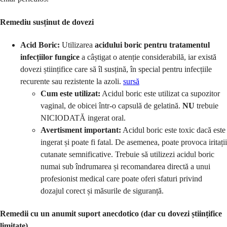
Remediu susținut de dovezi
Acid Boric:
Utilizarea
acidului boric pentru tratamentul
infecțiilor fungice
a câștigat o atenție considerabilă, iar există
dovezi științifice care să îl susțină, în special pentru infecțiile
recurente sau rezistente la azoli.
sursă
Cum este utilizat:
Acidul boric este utilizat ca supozitor
vaginal, de obicei într-o capsulă de gelatină.
NU
trebuie
NICIODATĂ ingerat oral.
Avertisment important:
Acidul boric este toxic dacă este
ingerat și poate fi fatal. De asemenea, poate provoca iritații
cutanate semnificative. Trebuie să utilizezi acidul boric
numai sub îndrumarea și recomandarea directă a unui
profesionist medical care poate oferi sfaturi privind
dozajul corect și măsurile de siguranță.
Remedii cu un anumit suport anecdotico (dar cu dovezi științifice
limitate)