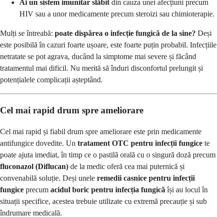
Ai un sistem imunitar slăbit
din cauza unei afecțiuni precum
HIV sau a unor medicamente precum steroizi sau chimioterapie.
Mulți se întreabă:
poate dispărea o infecție fungică de la sine?
Deși
este posibilă în cazuri foarte ușoare, este foarte puțin probabil. Infecțiile
netratate se pot agrava, ducând la simptome mai severe și făcând
tratamentul mai dificil. Nu merită să înduri disconfortul prelungit și
potențialele complicații așteptând.
Cel mai rapid drum spre ameliorare
Cel mai rapid și fiabil drum spre ameliorare este prin medicamente
antifungice dovedite. Un
tratament OTC pentru infecții fungice
te
poate ajuta imediat, în timp ce o pastilă orală cu o singură doză precum
fluconazol (Diflucan)
de la medic oferă cea mai puternică și
convenabilă soluție. Deși unele
remedii casnice pentru infecții
fungice
precum
acidul boric pentru infecția fungică
își au locul în
situații specifice, acestea trebuie utilizate cu extremă precauție și sub
îndrumare medicală.