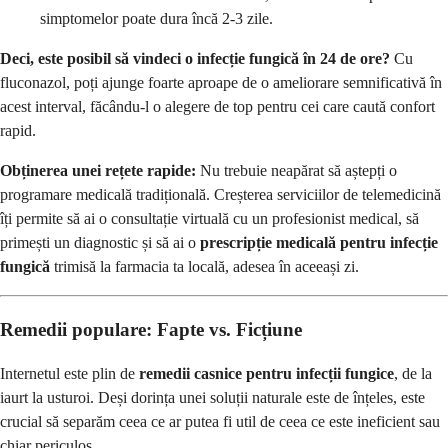
simptomelor poate dura încă 2-3 zile.
Deci, este posibil să vindeci o infecție fungică în 24 de ore?
Cu
fluconazol, poți ajunge foarte aproape de o ameliorare semnificativă în
acest interval, făcându-l o alegere de top pentru cei care caută confort
rapid.
Obținerea unei rețete rapide:
Nu trebuie neapărat să aștepți o
programare medicală tradițională. Creșterea serviciilor de telemedicină
îți permite să ai o consultație virtuală cu un profesionist medical, să
primești un diagnostic și să ai o
prescripție medicală pentru infecție
fungică
trimisă la farmacia ta locală, adesea în aceeași zi.
Remedii populare: Fapte vs. Ficțiune
Internetul este plin de
remedii casnice pentru infecții fungice
, de la
iaurt la usturoi. Deși dorința unei soluții naturale este de înțeles, este
crucial să separăm ceea ce ar putea fi util de ceea ce este ineficient sau
chiar periculos.