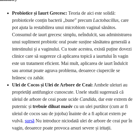
Probiotice și Iaurt Grecesc:
Teoria de aici este solidă:
probioticele conțin bacterii „bune” precum
Lactobacillus
, care
pot ajuta la restabilirea unui microbiom vaginal sănătos.
Consumul de iaurt grecesc simplu, neîndulcit, sau administrarea
unui supliment probiotic oral poate susține sănătatea generală a
intestinului și a vaginului. Cu toate acestea, există puține dovezi
clinice care să sugereze că aplicarea topică a iaurtului în vagin
este un tratament eficient. Mai mult, aplicarea de iaurt îndulcit
sau aromat poate agrava problema, deoarece ciupercile se
hrănesc cu zahăr.
Ulei de Cocos și Ulei de Arbore de Ceai:
Ambele uleiuri au
proprietăți antifungice cunoscute. Unele studii sugerează că
uleiul de arbore de ceai poate ucide
Candida
, dar este extrem de
puternic și
trebuie diluat masiv
cu un ulei purtător (cum ar fi
uleiul de cocos sau de jojoba) înainte de a fi aplicat extern pe
vulvă.
sursă
Nu introduce niciodată ulei de arbore de ceai pur în
vagin, deoarece poate provoca arsuri severe și iritații.