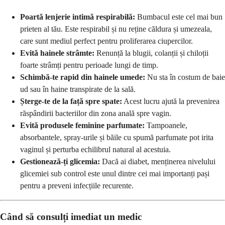
Poartă lenjerie intimă respirabilă:
Bumbacul este cel mai bun
prieten al tău. Este respirabil și nu reține căldura și umezeala,
care sunt mediul perfect pentru proliferarea ciupercilor.
Evită hainele strâmte:
Renunță la blugii, colanții și chiloții
foarte strâmți pentru perioade lungi de timp.
Schimbă-te rapid din hainele umede:
Nu sta în costum de baie
ud sau în haine transpirate de la sală.
Șterge-te de la față spre spate:
Acest lucru ajută la prevenirea
răspândirii bacteriilor din zona anală spre vagin.
Evită produsele feminine parfumate:
Tampoanele,
absorbantele, spray-urile și băile cu spumă parfumate pot irita
vaginul și perturba echilibrul natural al acestuia.
Gestionează-ți glicemia:
Dacă ai diabet, menținerea nivelului
glicemiei sub control este unul dintre cei mai importanți pași
pentru a preveni infecțiile recurente.
Când să consulți imediat un medic