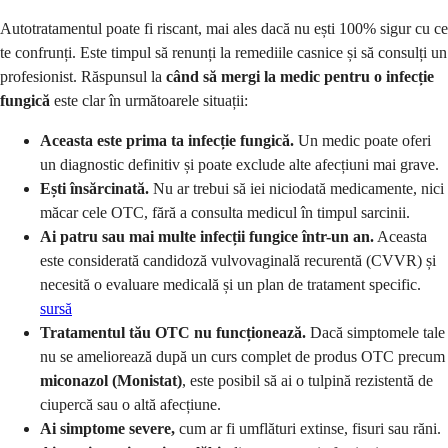
Autotratamentul poate fi riscant, mai ales dacă nu ești 100% sigur cu ce
te confrunți. Este timpul să renunți la remediile casnice și să consulți un
profesionist. Răspunsul la
când să mergi la medic pentru o infecție
fungică
este clar în următoarele situații:
Aceasta este prima ta infecție fungică.
Un medic poate oferi
un diagnostic definitiv și poate exclude alte afecțiuni mai grave.
Ești însărcinată.
Nu ar trebui să iei niciodată medicamente, nici
măcar cele OTC, fără a consulta medicul în timpul sarcinii.
Ai patru sau mai multe infecții fungice într-un an.
Aceasta
este considerată candidoză vulvovaginală recurentă (CVVR) și
necesită o evaluare medicală și un plan de tratament specific.
sursă
Tratamentul tău OTC nu funcționează.
Dacă simptomele tale
nu se ameliorează după un curs complet de produs OTC precum
miconazol (Monistat)
, este posibil să ai o tulpină rezistentă de
ciupercă sau o altă afecțiune.
Ai simptome severe,
cum ar fi umflături extinse, fisuri sau răni.