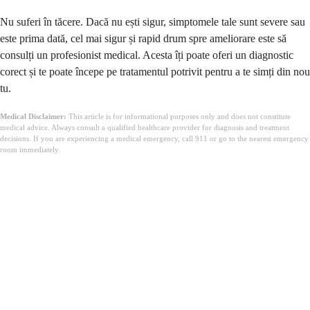
Nu suferi în tăcere. Dacă nu ești sigur, simptomele tale sunt severe sau
este prima dată, cel mai sigur și rapid drum spre ameliorare este să
consulți un profesionist medical. Acesta îți poate oferi un diagnostic
corect și te poate începe pe tratamentul potrivit pentru a te simți din nou
tu.
Medical Disclaimer:
This article is for informational purposes only and does not constitute
medical advice. Always consult a qualified healthcare provider for diagnosis and treatment
decisions. If you are experiencing a medical emergency, call 911 or go to the nearest emergency
room immediately.