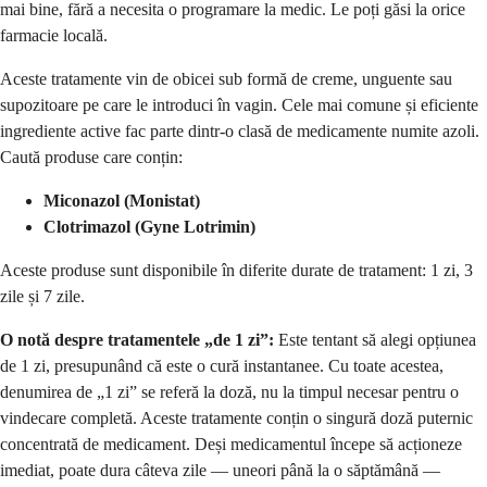
mai bine, fără a necesita o programare la medic. Le poți găsi la orice
farmacie locală.
Aceste tratamente vin de obicei sub formă de creme, unguente sau
supozitoare pe care le introduci în vagin. Cele mai comune și eficiente
ingrediente active fac parte dintr-o clasă de medicamente numite azoli.
Caută produse care conțin:
Miconazol (Monistat)
Clotrimazol (Gyne Lotrimin)
Aceste produse sunt disponibile în diferite durate de tratament: 1 zi, 3
zile și 7 zile.
O notă despre tratamentele „de 1 zi”:
Este tentant să alegi opțiunea
de 1 zi, presupunând că este o cură instantanee. Cu toate acestea,
denumirea de „1 zi” se referă la doză, nu la timpul necesar pentru o
vindecare completă. Aceste tratamente conțin o singură doză puternic
concentrată de medicament. Deși medicamentul începe să acționeze
imediat, poate dura câteva zile — uneori până la o săptămână —