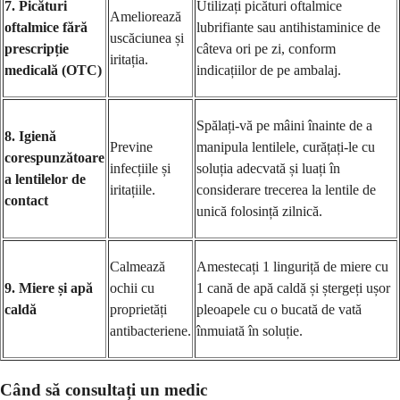
7. Picături
Utilizați picături oftalmice
Ameliorează
oftalmice fără
lubrifiante sau antihistaminice de
uscăciunea și
prescripție
câteva ori pe zi, conform
iritația.
medicală (OTC)
indicațiilor de pe ambalaj.
Spălați-vă pe mâini înainte de a
8. Igienă
Previne
manipula lentilele, curățați-le cu
corespunzătoare
infecțiile și
soluția adecvată și luați în
a lentilelor de
iritațiile.
considerare trecerea la lentile de
contact
unică folosință zilnică.
Calmează
Amestecați 1 linguriță de miere cu
9. Miere și apă
ochii cu
1 cană de apă caldă și ștergeți ușor
caldă
proprietăți
pleoapele cu o bucată de vată
antibacteriene.
înmuiată în soluție.
Când să consultați un medic