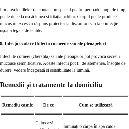
Purtarea lentilelor de contact, în special pentru perioade lungi de timp,
poate duce la uscăciunea și iritația ochilor. Corpul poate produce
mucus în exces ca răspuns protector la disconfort sau la o infecție
ușoară legată de lentile.
8.
Infecții oculare (Infecții corneene sau ale pleoapelor)
Infecțiile corneei (cheratită) sau ale pleoapelor pot provoca secreții
mucoase semnificative. Aceste infecții pot fi, de asemenea, însoțite de
durere, vedere încețoșată și sensibilitate la lumină.
Remedii și tratamente la domiciliu
Remediu casnic
De ce
Cum se utilizează
Calmează
Înmuiați o cârpă în apă caldă,