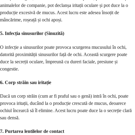
animalelor de companie, pot declanșa iritații oculare și pot duce la o
producție excesivă de mucus. Acest lucru este adesea însoțit de
mâncărime, roșeață și ochi apoși.
5.
Infecția sinusurilor (Sinuzită)
O infecție a sinusurilor poate provoca scurgerea mucusului în ochi,
datorită proximității sinusurilor față de ochi. Această scurgere poate
duce la secreții oculare, împreună cu dureri faciale, presiune și
congestie.
6.
Corp străin sau iritație
Dacă un corp străin (cum ar fi praful sau o genă) intră în ochi, poate
provoca iritații, ducând la o producție crescută de mucus, deoarece
ochiul încearcă să îl elimine. Acest lucru poate duce la o secreție clară
sau densă.
7.
Purtarea lentilelor de contact