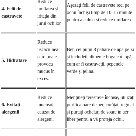
Reduce
Așezați felii de castravete reci pe
4. Felii de
umflarea și
ochii închiși timp de 10-15 minute
castravete
iritația din
pentru a calma și reduce umflarea.
jurul ochilor.
Reduce
uscăciunea
Beți cel puțin 8 pahare de apă pe zi
care poate
și includeți alimente bogate în apă,
5. Hidratare
provoca
cum ar fi castraveții, pepenele
mucus în
verde și țelina.
exces.
Reduce
Mențineți ferestrele închise, utilizați
6. Evitați
mucusul
purificatoare de aer, curățați regulat
alergenii
cauzat de
și purtați ochelari de soare în aer
alergeni.
liber pentru a vă proteja ochii.