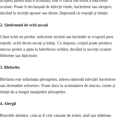
acoperă partea albă a ochiului), este o cauză frecventă a mucoasei
oculare. Poate fi declanșată de infecții virale, bacteriene sau alergice,
ducând la secreții apoase sau dense, împreună cu roșeață și iritație.
2.
Sindromul de ochi uscați
Când ochii nu produc suficiente lacrimi sau lacrimile se evaporă prea
repede, ochii devin uscați și iritați. Ca răspuns, corpul poate produce
mucus pentru a ajuta la lubrifierea ochilor, ducând la secreții oculare
filiforme sau lipicioase.
3.
Blefarita
Blefarita este inflamația pleoapelor, adesea datorată infecției bacteriene
sau dermatitei seboreice. Poate duce la acumularea de mucus, cruste și
iritații de-a lungul marginilor pleoapelor.
4.
Alergii
Reacțiile alergice, cum ar fi cele cauzate de polen, praf sau mătreața