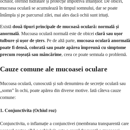
ochilor, oferind hidratare și protecție împotriva iritanților. De obicei,
mucoasa oculară se acumulează în timpul somnului, dar se poate
întâmpla și pe parcursul zilei, mai ales dacă ochii sunt iritați.
Există
două tipuri principale de mucoasă oculară: normală și
anormală
. Mucoasa oculară normală este de obicei
clară sau ușor
tulbure și ușor de șters
. Pe de altă parte,
mucoasa oculară anormală
poate fi densă, colorată sau poate apărea împreună cu simptome
precum roșeață sau mâncărime
, ceea ce poate semnala o problemă.
Cauze comune ale mucoasei oculare
Mucoasa oculară, cunoscută și sub denumirea de secreție oculară sau
„somn” în ochi, poate apărea din diverse motive. Iată câteva cauze
comune:
1.
Conjunctivita (Ochiul roz)
Conjunctivita, o inflamație a conjunctivei (membrana transparentă care