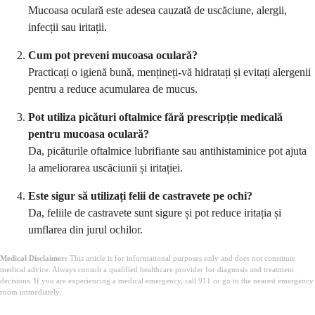
Mucoasa oculară este adesea cauzată de uscăciune, alergii,
infecții sau iritații.
Cum pot preveni mucoasa oculară?
Practicați o igienă bună, mențineți-vă hidratați și evitați alergenii
pentru a reduce acumularea de mucus.
Pot utiliza picături oftalmice fără prescripție medicală
pentru mucoasa oculară?
Da, picăturile oftalmice lubrifiante sau antihistaminice pot ajuta
la ameliorarea uscăciunii și iritației.
Este sigur să utilizați felii de castravete pe ochi?
Da, feliile de castravete sunt sigure și pot reduce iritația și
umflarea din jurul ochilor.
Medical Disclaimer:
This article is for informational purposes only and does not constitute
medical advice. Always consult a qualified healthcare provider for diagnosis and treatment
decisions. If you are experiencing a medical emergency, call 911 or go to the nearest emergency
room immediately.