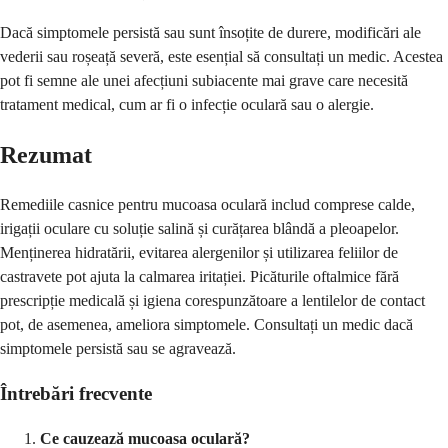
Dacă simptomele persistă sau sunt însoțite de durere, modificări ale
vederii sau roșeață severă, este esențial să consultați un medic. Acestea
pot fi semne ale unei afecțiuni subiacente mai grave care necesită
tratament medical, cum ar fi o infecție oculară sau o alergie.
Rezumat
Remediile casnice pentru mucoasa oculară includ comprese calde,
irigații oculare cu soluție salină și curățarea blândă a pleoapelor.
Menținerea hidratării, evitarea alergenilor și utilizarea feliilor de
castravete pot ajuta la calmarea iritației. Picăturile oftalmice fără
prescripție medicală și igiena corespunzătoare a lentilelor de contact
pot, de asemenea, ameliora simptomele. Consultați un medic dacă
simptomele persistă sau se agravează.
Întrebări frecvente
Ce cauzează mucoasa oculară?