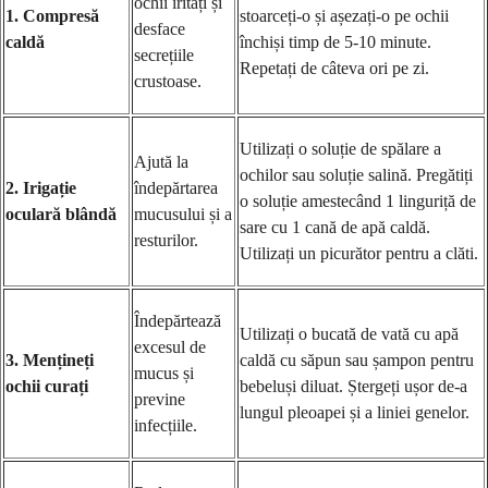
ochii iritați și
1. Compresă
stoarceți-o și așezați-o pe ochii
desface
caldă
închiși timp de 5-10 minute.
secrețiile
Repetați de câteva ori pe zi.
crustoase.
Utilizați o soluție de spălare a
Ajută la
ochilor sau soluție salină. Pregătiți
2. Irigație
îndepărtarea
o soluție amestecând 1 linguriță de
oculară blândă
mucusului și a
sare cu 1 cană de apă caldă.
resturilor.
Utilizați un picurător pentru a clăti.
Îndepărtează
Utilizați o bucată de vată cu apă
excesul de
3. Mențineți
caldă cu săpun sau șampon pentru
mucus și
ochii curați
bebeluși diluat. Ștergeți ușor de-a
previne
lungul pleoapei și a liniei genelor.
infecțiile.