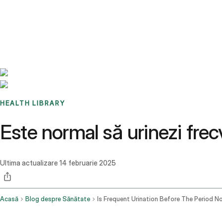
Benchmarks
Stories
FAQ
Sign up / Log in
HEALTH LIBRARY
Este normal să urinezi fre
Ultima actualizare
14 februarie 2025
Acasă
Blog despre Sănătate
Is Frequent Urination Before The Period N