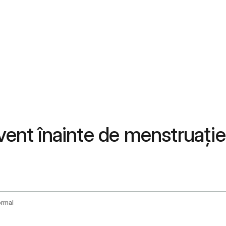
cvent înainte de menstruați
ormal