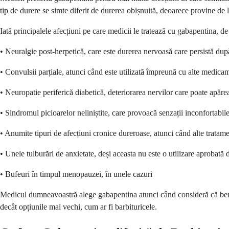
tip de durere se simte diferit de durerea obișnuită, deoarece provine de l
Iată principalele afecțiuni pe care medicii le tratează cu gabapentina, de 
• Neuralgie post-herpetică, care este durerea nervoasă care persistă dup
• Convulsii parțiale, atunci când este utilizată împreună cu alte medicam
• Neuropatie periferică diabetică, deteriorarea nervilor care poate apăre
• Sindromul picioarelor neliniștite, care provoacă senzații inconfortabile
• Anumite tipuri de afecțiuni cronice dureroase, atunci când alte tratame
• Unele tulburări de anxietate, deși aceasta nu este o utilizare aprobat
• Bufeuri în timpul menopauzei, în unele cazuri
Medicul dumneavoastră alege gabapentina atunci când consideră că benefi
decât opțiunile mai vechi, cum ar fi barbituricele.