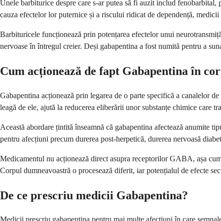
Unele barbiturice despre care s-ar putea să fi auzit includ fenobarbital,
cauza efectelor lor puternice și a riscului ridicat de dependență, medicii
Barbituricele funcționează prin potențarea efectelor unui neurotransmiț
nervoase în întregul creier. Deși gabapentina a fost numită pentru a sun
Cum acționează de fapt Gabapentina în co
Gabapentina acționează prin legarea de o parte specifică a canalelor de
leagă de ele, ajută la reducerea eliberării unor substanțe chimice care t
Această abordare țintită înseamnă că gabapentina afectează anumite tipuri
pentru afecțiuni precum durerea post-herpetică, durerea nervoasă diabeti
Medicamentul nu acționează direct asupra receptorilor GABA, așa cum fac
Corpul dumneavoastră o procesează diferit, iar potențialul de efecte sec
De ce prescriu medicii Gabapentina?
Medicii prescriu gabapentina pentru mai multe afecțiuni în care semnale