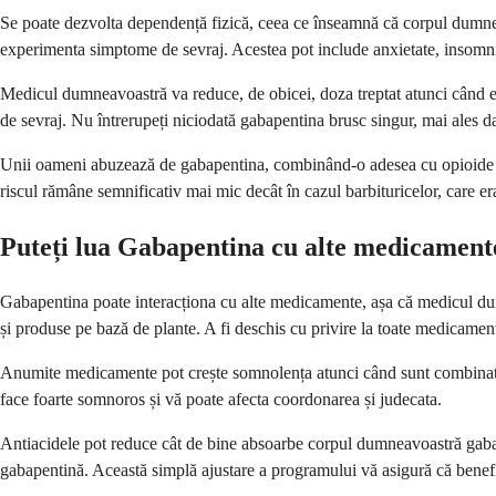
Se poate dezvolta dependență fizică, ceea ce înseamnă că corpul dumnea
experimenta simptome de sevraj. Acestea pot include anxietate, insomnie,
Medicul dumneavoastră va reduce, de obicei, doza treptat atunci când e
de sevraj. Nu întrerupeți niciodată gabapentina brusc singur, mai ales da
Unii oameni abuzează de gabapentina, combinând-o adesea cu opioide pentr
riscul rămâne semnificativ mai mic decât în cazul barbituricelor, care er
Puteți lua Gabapentina cu alte medicament
Gabapentina poate interacționa cu alte medicamente, așa că medicul dumn
și produse pe bază de plante. A fi deschis cu privire la toate medicamen
Anumite medicamente pot crește somnolența atunci când sunt combinate 
face foarte somnoros și vă poate afecta coordonarea și judecata.
Antiacidele pot reduce cât de bine absoarbe corpul dumneavoastră gabap
gabapentină. Această simplă ajustare a programului vă asigură că bene