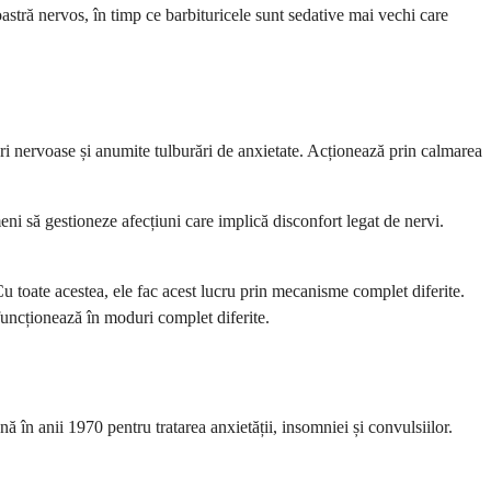
tră nervos, în timp ce barbituricele sunt sedative mai vechi care
ri nervoase și anumite tulburări de anxietate. Acționează prin calmarea
i să gestioneze afecțiuni care implică disconfort legat de nervi.
u toate acestea, ele fac acest lucru prin mecanisme complet diferite.
funcționează în moduri complet diferite.
 în anii 1970 pentru tratarea anxietății, insomniei și convulsiilor.