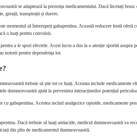
voastră se adaptează la prezența medicamentului. Dacă încetați brusc du
 greață, transpirații și durere.
ste momentul să întrerupeți gabapentina. Această reducere lentă oferă 
că o luați pentru convulsii.
u a le spori efectele. Acest lucru a dus la o atenție sporită asupra pot
au notorii pentru dependența lor.
e?
eavoastră trebuie să știe tot ce luați. Aceasta include medicamente elib
tele dumneavoastră ajută la prevenirea interacțiunilor potențial periculo
cu gabapentina. Acestea includ analgezice opioide, medicamente pentru
entina. Dacă trebuie să luați antiacide, medicul dumneavoastră va recom
ficiați din plin de medicamentul dumneavoastră.