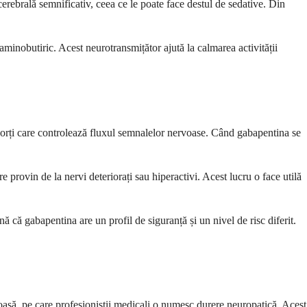
cerebrală semnificativ, ceea ce le poate face destul de sedative. Din
inobutiric. Acest neurotransmițător ajută la calmarea activității
porți care controlează fluxul semnalelor nervoase. Când gabapentina se
 provin de la nervi deteriorați sau hiperactivi. Acest lucru o face utilă
că gabapentina are un profil de siguranță și un nivel de risc diferit.
asă, pe care profesioniștii medicali o numesc durere neuropatică. Acest