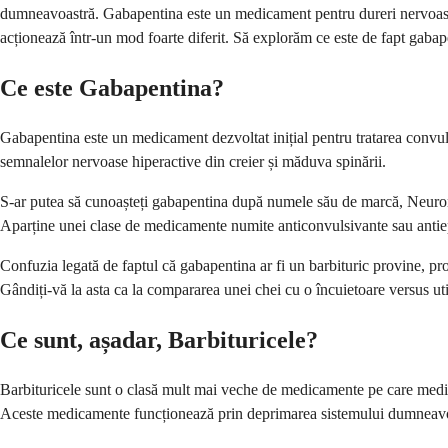
dumneavoastră. Gabapentina este un medicament pentru dureri nervoase c
acționează într-un mod foarte diferit. Să explorăm ce este de fapt gabape
Ce este Gabapentina?
Gabapentina este un medicament dezvoltat inițial pentru tratarea convuls
semnalelor nervoase hiperactive din creier și măduva spinării.
S-ar putea să cunoașteți gabapentina după numele său de marcă, Neuronti
Aparține unei clase de medicamente numite anticonvulsivante sau antiep
Confuzia legată de faptul că gabapentina ar fi un barbituric provine, pr
Gândiți-vă la asta ca la compararea unei chei cu o încuietoare versus u
Ce sunt, așadar, Barbituricele?
Barbituricele sunt o clasă mult mai veche de medicamente pe care medicii 
Aceste medicamente funcționează prin deprimarea sistemului dumneavoas