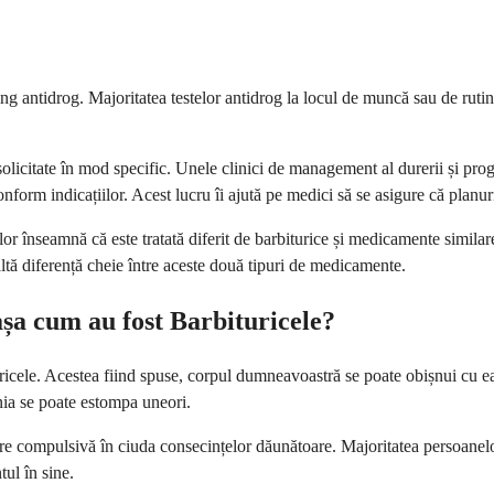
 antidrog. Majoritatea testelor antidrog la locul de muncă sau de rutin
 solicitate în mod specific. Unele clinici de management al durerii și p
orm indicațiilor. Acest lucru îi ajută pe medici să se asigure că planuri
lor înseamnă că este tratată diferit de barbiturice și medicamente simila
altă diferență cheie între aceste două tipuri de medicamente.
șa cum au fost Barbituricele?
cele. Acestea fiind spuse, corpul dumneavoastră se poate obișnui cu ea î
inia se poate estompa uneori.
re compulsivă în ciuda consecințelor dăunătoare. Majoritatea persoanel
ul în sine.