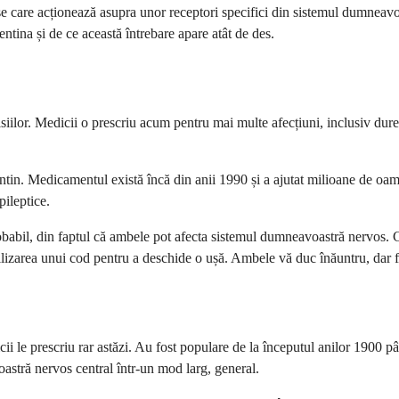
are acționează asupra unor receptori specifici din sistemul dumneavoas
ntina și de ce această întrebare apare atât de des.
iilor. Medicii o prescriu acum pentru mai multe afecțiuni, inclusiv dure
n. Medicamentul există încă din anii 1990 și a ajutat milioane de oamen
ileptice.
obabil, din faptul că ambele pot afecta sistemul dumneavoastră nervos. C
tilizarea unui cod pentru a deschide o ușă. Ambele vă duc înăuntru, dar 
le prescriu rar astăzi. Au fost populare de la începutul anilor 1900 până
tră nervos central într-un mod larg, general.