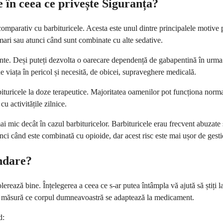
 în ceea ce privește Siguranța?
mparativ cu barbituricele. Acesta este unul dintre principalele motive p
i mari sau atunci când sunt combinate cu alte sedative.
te. Deși puteți dezvolta o oarecare dependență de gabapentină în urma u
ne viața în pericol și necesită, de obicei, supraveghere medicală.
uricele la doze terapeutice. Majoritatea oamenilor pot funcționa normal
u activitățile zilnice.
ai mic decât în cazul barbituricelor. Barbituricele erau frecvent abuzate
nci când este combinată cu opioide, dar acest risc este mai ușor de gesti
ndare?
ează bine. Înțelegerea a ceea ce s-ar putea întâmpla vă ajută să știți la
pe măsură ce corpul dumneavoastră se adaptează la medicament.
d: