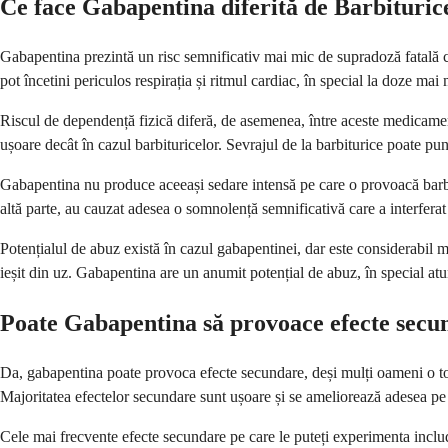
Ce face Gabapentina diferită de Barbiturice
Gabapentina prezintă un risc semnificativ mai mic de supradoză fatală co
pot încetini periculos respirația și ritmul cardiac, în special la doze ma
Riscul de dependență fizică diferă, de asemenea, între aceste medicamen
ușoare decât în cazul barbituricelor. Sevrajul de la barbiturice poate pu
Gabapentina nu produce aceeași sedare intensă pe care o provoacă barbit
altă parte, au cauzat adesea o somnolență semnificativă care a interferat c
Potențialul de abuz există în cazul gabapentinei, dar este considerabil m
ieșit din uz. Gabapentina are un anumit potențial de abuz, în special atu
Poate Gabapentina să provoace efecte secu
Da, gabapentina poate provoca efecte secundare, deși mulți oameni o toler
Majoritatea efectelor secundare sunt ușoare și se ameliorează adesea 
Cele mai frecvente efecte secundare pe care le puteți experimenta inclu