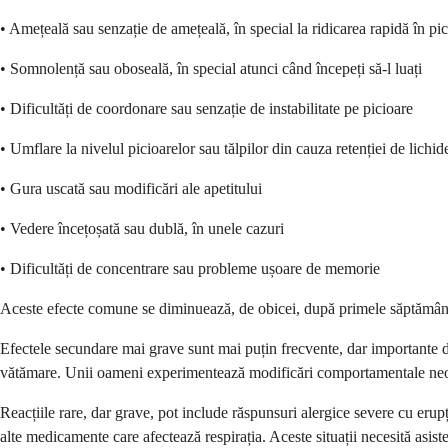
• Amețeală sau senzație de amețeală, în special la ridicarea rapidă în pi
• Somnolență sau oboseală, în special atunci când începeți să-l luați
• Dificultăți de coordonare sau senzație de instabilitate pe picioare
• Umflare la nivelul picioarelor sau tălpilor din cauza retenției de lichid
• Gura uscată sau modificări ale apetitului
• Vedere încețoșată sau dublă, în unele cazuri
• Dificultăți de concentrare sau probleme ușoare de memorie
Aceste efecte comune se diminuează, de obicei, după primele săptămâni. 
Efectele secundare mai grave sunt mai puțin frecvente, dar importante d
vătămare. Unii oameni experimentează modificări comportamentale neob
Reacțiile rare, dar grave, pot include răspunsuri alergice severe cu erupț
alte medicamente care afectează respirația. Aceste situații necesită asis