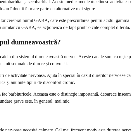
 pentobarbital și secobarbital. Aceste medicamente încetinesc activitatea 
 le-au înlocuit în mare parte cu alternative mai sigure.
ător cerebral numit GABA, care este prescurtarea pentru acidul gamma-am
a similar cu GABA, ea acționează de fapt printr-o cale complet diferită.
rpul dumneavoastră?
 calciu din sistemul dumneavoastră nervos. Aceste canale sunt ca niște 
ransmit semnale de durere și convulsii.
 de activitate nervoasă. Ajută în special în cazul durerilor nervoase care
că și anumite tipuri de disconfort cronic.
 barbituricele. Aceasta este o distincție importantă, deoarece înseamnă 
undare grave este, în general, mai mic.
le nervoase necesită calmare. Cel mai frecvent motiv este durerea nervo