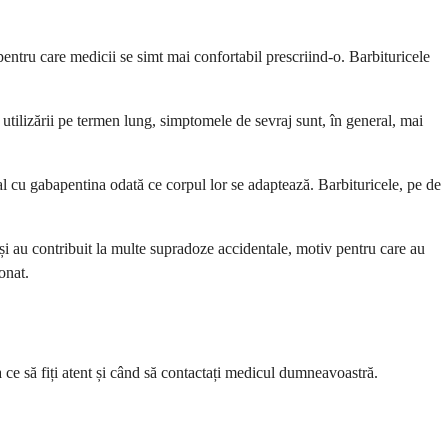
entru care medicii se simt mai confortabil prescriind-o. Barbituricele
tilizării pe termen lung, simptomele de sevraj sunt, în general, mai
 cu gabapentina odată ce corpul lor se adaptează. Barbituricele, pe de
 și au contribuit la multe supradoze accidentale, motiv pentru care au
onat.
 ce să fiți atent și când să contactați medicul dumneavoastră.