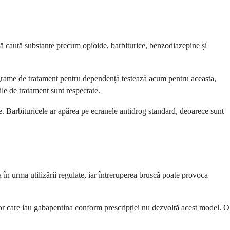
ă caută substanțe precum opioide, barbiturice, benzodiazepine și
rograme de tratament pentru dependență testează acum pentru aceasta,
le de tratament sunt respectate.
re. Barbituricele ar apărea pe ecranele antidrog standard, deoarece sunt
n urma utilizării regulate, iar întreruperea bruscă poate provoca
or care iau gabapentina conform prescripției nu dezvoltă acest model. O