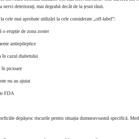
a nervi deteriorați, mai degrabă decât de la țesut rănit.
la cele mai aprobate utilizări la cele considerate „off-label”:
ă o erupție de zona zoster
ente antiepileptice
a în cazul diabetului
 în picioare
nte nu au ajutat
ă de FDA
ciile depășesc riscurile pentru situația dumneavoastră specifică. Medic