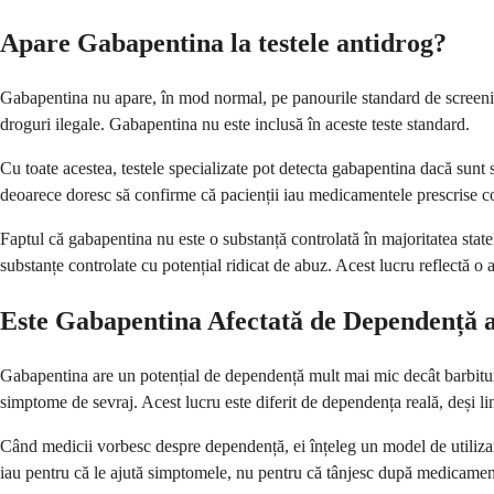
Apare Gabapentina la testele antidrog?
Gabapentina nu apare, în mod normal, pe panourile standard de screening
droguri ilegale. Gabapentina nu este inclusă în aceste teste standard.
Cu toate acestea, testele specializate pot detecta gabapentina dacă sunt
deoarece doresc să confirme că pacienții iau medicamentele prescrise conf
Faptul că gabapentina nu este o substanță controlată în majoritatea state
substanțe controlate cu potențial ridicat de abuz. Acest lucru reflectă o 
Este Gabapentina Afectată de Dependență a
Gabapentina are un potențial de dependență mult mai mic decât barbituri
simptome de sevraj. Acest lucru este diferit de dependența reală, deși l
Când medicii vorbesc despre dependență, ei înțeleg un model de utiliza
iau pentru că le ajută simptomele, nu pentru că tânjesc după medicament