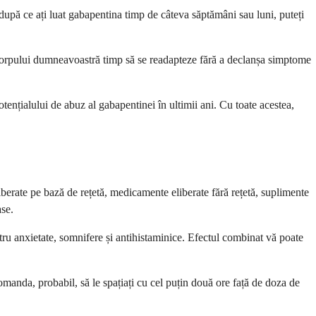
pă ce ați luat gabapentina timp de câteva săptămâni sau luni, puteți
corpului dumneavoastră timp să se readapteze fără a declanșa simptome
ențialului de abuz al gabapentinei în ultimii ani. Cu toate acestea,
erate pe bază de rețetă, medicamente eliberate fără rețetă, suplimente
ase.
 anxietate, somnifere și antihistaminice. Efectul combinat vă poate
anda, probabil, să le spațiați cu cel puțin două ore față de doza de