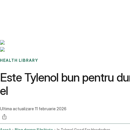
Benchmarks
Stories
FAQ
Sign up / Log in
HEALTH LIBRARY
Este Tylenol bun pentru dure
el
Ultima actualizare
11 februarie 2026
Acasă
Blog despre Sănătate
Is Tylenol Good For Headaches