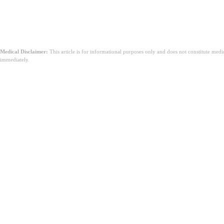
Medical Disclaimer:
This article is for informational purposes only and does not constitute med
immediately.