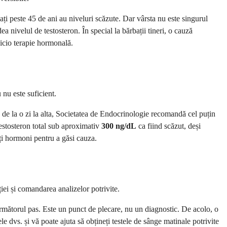
i peste 45 de ani au niveluri scăzute. Dar vârsta nu este singurul
a nivelul de testosteron. În special la bărbații tineri, o cauză
nicio terapie hormonală.
nu este suficient.
ă de la o zi la alta, Societatea de Endocrinologie recomandă cel puțin
testosteron total sub aproximativ
300 ng/dL
ca fiind scăzut, deși
lți hormoni pentru a găsi cauza.
iei și comandarea analizelor potrivite.
următorul pas. Este un punct de plecare, nu un diagnostic. De acolo, o
e dvs. și vă poate ajuta să obțineți testele de sânge matinale potrivite