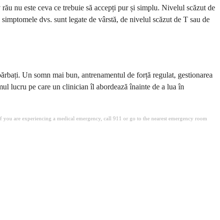
rău nu este ceva ce trebuie să accepți pur și simplu. Nivelul scăzut de
ă simptomele dvs. sunt legate de vârstă, de nivelul scăzut de T sau de
i bărbați. Un somn mai bun, antrenamentul de forță regulat, gestionarea
l lucru pe care un clinician îl abordează înainte de a lua în
. If you are experiencing a medical emergency, call 911 or go to the nearest emergency room