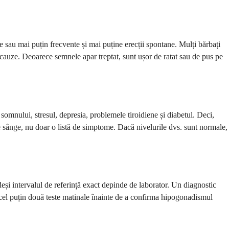
be sau mai puțin frecvente și mai puține erecții spontane. Mulți bărbați
e cauze. Deoarece semnele apar treptat, sunt ușor de ratat sau de pus pe
somnului, stresul, depresia, problemele tiroidiene și diabetul. Deci,
de sânge, nu doar o listă de simptome. Dacă nivelurile dvs. sunt normale,
 deși intervalul de referință exact depinde de laborator. Un diagnostic
ă cel puțin două teste matinale înainte de a confirma hipogonadismul