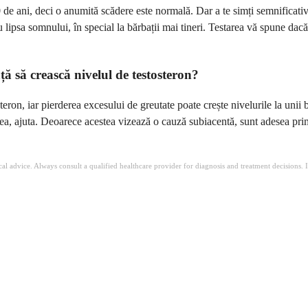
e ani, deci o anumită scădere este normală. Dar a te simți semnificativ 
 lipsa somnului, în special la bărbații mai tineri. Testarea vă spune dac
ță să crească nivelul de testosteron?
teron, iar pierderea excesului de greutate poate crește nivelurile la uni
a, ajuta. Deoarece acestea vizează o cauză subiacentă, sunt adesea primu
ical advice. Always consult a qualified healthcare provider for diagnosis and treatment decisions