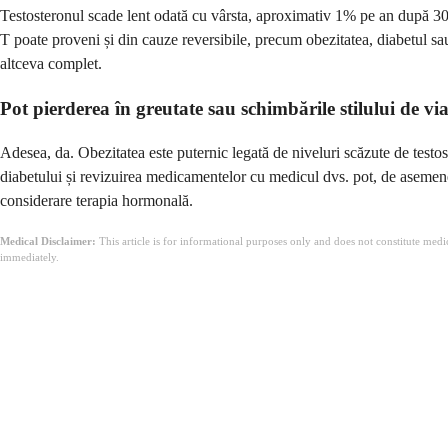
Testosteronul scade lent odată cu vârsta, aproximativ 1% pe an după 30 d
T poate proveni și din cauze reversibile, precum obezitatea, diabetul sau
altceva complet.
Pot pierderea în greutate sau schimbările stilului de via
Adesea, da. Obezitatea este puternic legată de niveluri scăzute de testos
diabetului și revizuirea medicamentelor cu medicul dvs. pot, de asemene
considerare terapia hormonală.
Medical Disclaimer:
This article is for informational purposes only and does not constitute med
immediately.