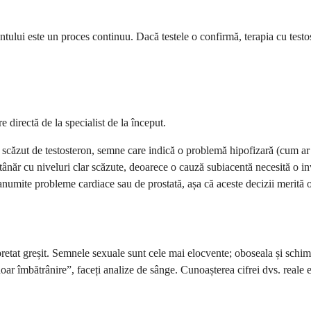
entului este un proces continuu. Dacă testele o confirmă, terapia cu test
e directă de la specialist de la început.
 scăzut de testosteron, semne care indică o problemă hipofizară (cum ar 
 tânăr cu niveluri clar scăzute, deoarece o cauză subiacentă necesită o in
numite probleme cardiace sau de prostată, așa că aceste decizii merită o 
pretat greșit. Semnele sexuale sunt cele mai elocvente; oboseala și schimbă
doar îmbătrânire”, faceți analize de sânge. Cunoașterea cifrei dvs. reale e