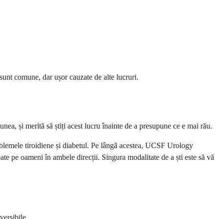
sunt comune, dar ușor cauzate de alte lucruri.
nea, și merită să știți acest lucru înainte de a presupune ce e mai rău.
roblemele tiroidiene și diabetul. Pe lângă acestea, UCSF Urology
ate pe oameni în ambele direcții. Singura modalitate de a ști este să vă
versibile.