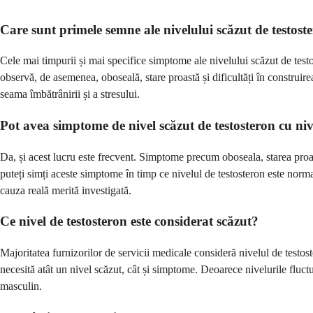
Care sunt primele semne ale nivelului scăzut de testost
Cele mai timpurii și mai specifice simptome ale nivelului scăzut de testo
observă, de asemenea, oboseală, stare proastă și dificultăți în construir
seama îmbătrânirii și a stresului.
Pot avea simptome de nivel scăzut de testosteron cu ni
Da, și acest lucru este frecvent. Simptome precum oboseala, starea proast
puteți simți aceste simptome în timp ce nivelul de testosteron este norm
cauza reală merită investigată.
Ce nivel de testosteron este considerat scăzut?
Majoritatea furnizorilor de servicii medicale consideră nivelul de testo
necesită atât un nivel scăzut, cât și simptome. Deoarece nivelurile fluct
masculin.