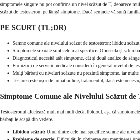
simptomele singure nu pot confirma un nivel scăzut de T, deoarece multe 
scăzut de testosteron, pe lângă simptome. Dacă semnele vă sună familiar, 
PE SCURT (TL;DR)
Semne comune ale nivelului scăzut de testosteron: libidou scăzut
Simptomele sexuale sunt cele mai specifice. Oboseala și schimbăr
Diagnosticul necesită atât simptome, cât și două analize de sânge 
Furnizorii de servicii medicale consideră în general nivelul de te
Mulți bărbați cu niveluri scăzute nu prezintă simptome, iar multe
Testarea este ușor de inițiat online; tratamentul, dacă este necesar
Simptome Comune ale Nivelului Scăzut de 
Testosteronul afectează mult mai mult decât libidoul, așa că simptomele 
bărbați le scapă din vedere.
Libidou scăzut:
Unul dintre cele mai specifice semne ale nivelul
Probleme de erecție:
Dificultăți în obținerea sau menținerea unei