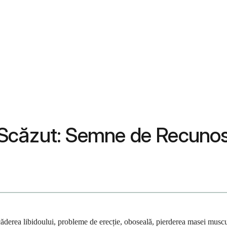
Scăzut: Semne de Recunosc
erea libidoului, probleme de erecție, oboseală, pierderea masei musculare