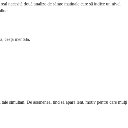
real necesită două analize de sânge matinale care să indice un nivel
line.
ă, ceață mentală.
i tale simultan. De asemenea, tind să apară lent, motiv pentru care mulți