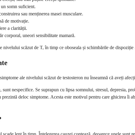
 un somn suficient.
construirea sau menținerea masei musculare.
ipsă de motivație.
e a clarității.
r corporal, uneori sensibilitate mamară.
nivelului scăzut de T, în timp ce oboseala și schimbările de dispoziție 
nte
simptome ale nivelului scăzut de testosteron nu înseamnă că aveți afecțiu
te, sunt nespecifice. Se suprapun cu lipsa somnului, stresul, depresia, p
u prezintă deloc simptome. Acesta este motivul pentru care ghicirea îi ab
?
l scade lent în timp. Înțelegerea cauzei contează, deoarece unele sunt re