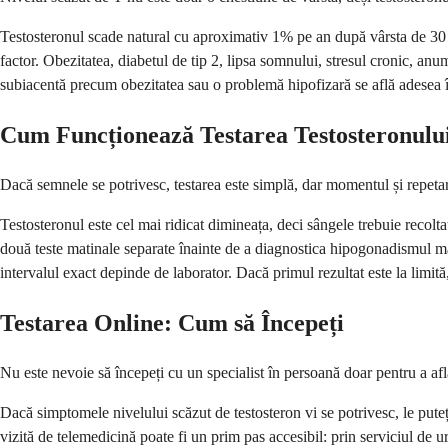
Testosteronul scade natural cu aproximativ 1% pe an după vârsta de 30 d
factor. Obezitatea, diabetul de tip 2, lipsa somnului, stresul cronic, anum
subiacentă precum obezitatea sau o problemă hipofizară se află adesea în
Cum Funcționează Testarea Testosteronulu
Dacă semnele se potrivesc, testarea este simplă, dar momentul și repetar
Testosteronul este cel mai ridicat dimineața, deci sângele trebuie recol
două teste matinale separate înainte de a diagnostica hipogonadismul ma
intervalul exact depinde de laborator. Dacă primul rezultat este la limită
Testarea Online: Cum să Începeți
Nu este nevoie să începeți cu un specialist în persoană doar pentru a afla
Dacă simptomele nivelului scăzut de testosteron vi se potrivesc, le pute
vizită de telemedicină poate fi un prim pas accesibil: prin serviciul de u