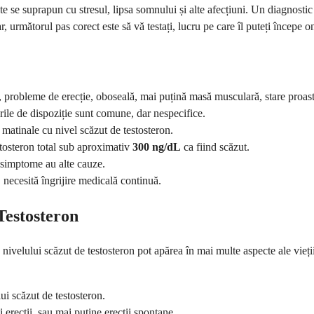
se suprapun cu stresul, lipsa somnului și alte afecțiuni. Un diagnostic 
următorul pas corect este să vă testați, lucru pe care îl puteți începe on
, probleme de erecție, oboseală, mai puțină masă musculară, stare proast
ile de dispoziție sunt comune, dar nespecifice.
matinale cu nivel scăzut de testosteron.
stosteron total sub aproximativ
300 ng/dL
ca fiind scăzut.
 simptome au alte cauze.
, necesită îngrijire medicală continuă.
Testosteron
nivelului scăzut de testosteron pot apărea în mai multe aspecte ale vieți
ui scăzut de testosteron.
 erecții, sau mai puține erecții spontane.