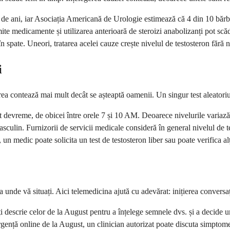
e ani, iar Asociația Americană de Urologie estimează că 4 din 10 bărbaț
ite medicamente și utilizarea anterioară de steroizi anabolizanți pot scăde
 spate. Uneori, tratarea acelei cauze crește nivelul de testosteron fără 
i
ea contează mai mult decât se așteaptă oamenii. Un singur test aleatoriu 
tat devreme, de obicei între orele 7 și 10 AM. Deoarece nivelurile variaz
sculin. Furnizorii de servicii medicale consideră în general nivelul de 
, un medic poate solicita un test de testosteron liber sau poate verifica a
 unde vă situați. Aici telemedicina ajută cu adevărat: inițierea conversaț
ți descrie celor de la August pentru a înțelege semnele dvs. și a decide 
rgență online de la August, un clinician autorizat poate discuta simptomel