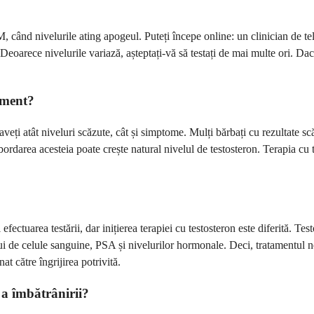
AM, când nivelurile ating apogeul. Puteți începe online: un clinician de
Deoarece nivelurile variază, așteptați-vă să testați de mai multe ori. Dac
tament?
veți atât niveluri scăzute, cât și simptome. Mulți bărbați cu rezultate s
area acesteia poate crește natural nivelul de testosteron. Terapia cu test
ctuarea testării, dar inițierea terapiei cu testosteron este diferită. Tes
ui de celule sanguine, PSA și nivelurilor hormonale. Deci, tratamentul n
at către îngrijirea potrivită.
 a îmbătrânirii?