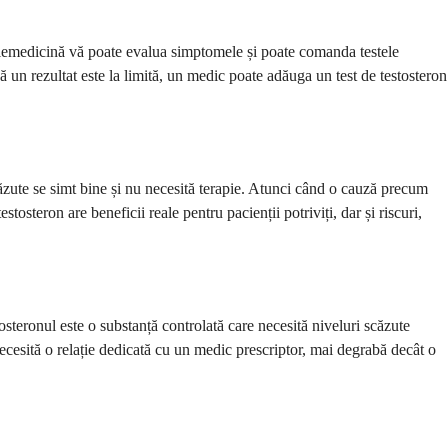
 telemedicină vă poate evalua simptomele și poate comanda testele
ă un rezultat este la limită, un medic poate adăuga un test de testosteron
căzute se simt bine și nu necesită terapie. Atunci când o cauză precum
osteron are beneficii reale pentru pacienții potriviți, dar și riscuri,
tosteronul este o substanță controlată care necesită niveluri scăzute
ecesită o relație dedicată cu un medic prescriptor, mai degrabă decât o