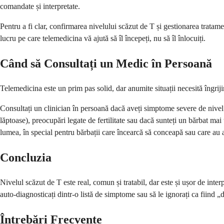
comandate și interpretate.
Pentru a fi clar, confirmarea nivelului scăzut de T și gestionarea tratam
lucru pe care telemedicina vă ajută să îl începeți, nu să îl înlocuiți.
Când să Consultați un Medic în Persoană
Telemedicina este un prim pas solid, dar anumite situații necesită îngrijir
Consultați un clinician în persoană dacă aveți simptome severe de nivel
lăptoase), preocupări legate de fertilitate sau dacă sunteți un bărbat mai
lumea, în special pentru bărbații care încearcă să conceapă sau care au a
Concluzia
Nivelul scăzut de T este real, comun și tratabil, dar este și ușor de inter
auto-diagnosticați dintr-o listă de simptome sau să le ignorați ca fiind „
Întrebări Frecvente