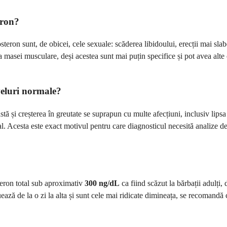
eron?
steron sunt, de obicei, cele sexuale: scăderea libidoului, erecții mai sla
ea masei musculare, deși acestea sunt mai puțin specifice și pot avea alt
veluri normale?
ă și creșterea în greutate se suprapun cu multe afecțiuni, inclusiv lipsa 
al. Acesta este exact motivul pentru care diagnosticul necesită analize 
steron total sub aproximativ
300 ng/dL
ca fiind scăzut la bărbații adulți,
uează de la o zi la alta și sunt cele mai ridicate dimineața, se recomand