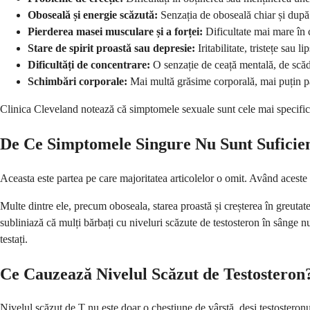
Oboseală și energie scăzută:
Senzația de oboseală chiar și după
Pierderea masei musculare și a forței:
Dificultate mai mare în 
Stare de spirit proastă sau depresie:
Iritabilitate, tristețe sau l
Dificultăți de concentrare:
O senzație de ceață mentală, de scăder
Schimbări corporale:
Mai multă grăsime corporală, mai puțin pă
Clinica Cleveland notează că simptomele sexuale sunt cele mai specifice 
De Ce Simptomele Singure Nu Sunt Suficie
Aceasta este partea pe care majoritatea articolelor o omit. Având aceste 
Multe dintre ele, precum oboseala, starea proastă și creșterea în greuta
subliniază că mulți bărbați cu niveluri scăzute de testosteron în sânge n
testați.
Ce Cauzează Nivelul Scăzut de Testosteron
Nivelul scăzut de T nu este doar o chestiune de vârstă, deși testosteronu