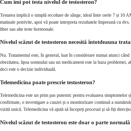
Cum îmi pot testa nivelul de testosteron?
Testarea implică o simplă recoltare de sânge, ideal între orele 7 și 10 
matinale potrivite, apoi vă poate interpreta rezultatele împreună cu dvs. 
liber sau alte teste hormonale.
Nivelul scăzut de testosteron necesită întotdeauna tra
Nu. Tratamentul este, în general, luat în considerare numai atunci când a
obezitatea, lipsa somnului sau un medicament este la baza problemei, abord
deci este o decizie individuală.
Telemedicina poate prescrie testosteron?
Telemedicina este un prim pas puternic pentru evaluarea simptomelor și efe
confirmate, o investigare a cauzei și o monitorizare continuă a numărul
vizită unică. Telemedicina vă ajută să începeți procesul și să fiți direcțion
Nivelul scăzut de testosteron este doar o parte normală