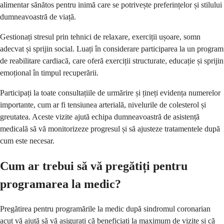
alimentar sănătos pentru inimă care se potrivește preferințelor și stilului
dumneavoastră de viață.
Gestionați stresul prin tehnici de relaxare, exerciții ușoare, somn
adecvat și sprijin social. Luați în considerare participarea la un program
de reabilitare cardiacă, care oferă exerciții structurate, educație și sprijin
emoțional în timpul recuperării.
Participați la toate consultațiile de urmărire și țineți evidența numerelor
importante, cum ar fi tensiunea arterială, nivelurile de colesterol și
greutatea. Aceste vizite ajută echipa dumneavoastră de asistență
medicală să vă monitorizeze progresul și să ajusteze tratamentele după
cum este necesar.
Cum ar trebui să vă pregătiți pentru
programarea la medic?
Pregătirea pentru programările la medic după sindromul coronarian
acut vă ajută să vă asigurați că beneficiați la maximum de vizite și că