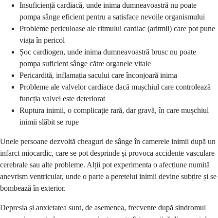
Insuficiență cardiacă, unde inima dumneavoastră nu poate
pompa sânge eficient pentru a satisface nevoile organismului
Probleme periculoase ale ritmului cardiac (aritmii) care pot pune
viața în pericol
Șoc cardiogen, unde inima dumneavoastră brusc nu poate
pompa suficient sânge către organele vitale
Pericardită, inflamația sacului care înconjoară inima
Probleme ale valvelor cardiace dacă mușchiul care controlează
funcția valvei este deteriorat
Ruptura inimii, o complicație rară, dar gravă, în care mușchiul
inimii slăbit se rupe
Unele persoane dezvoltă cheaguri de sânge în camerele inimii după un
infarct miocardic, care se pot desprinde și provoca accidente vasculare
cerebrale sau alte probleme. Alții pot experimenta o afecțiune numită
anevrism ventricular, unde o parte a peretelui inimii devine subțire și se
bombează în exterior.
Depresia și anxietatea sunt, de asemenea, frecvente după sindromul