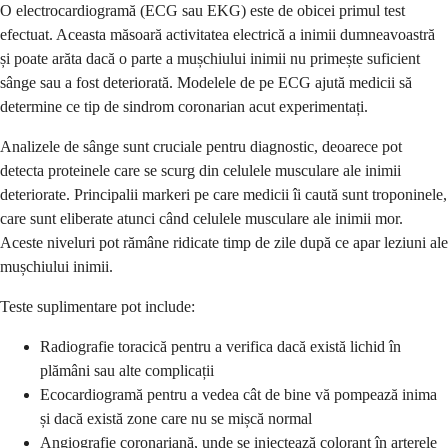
O electrocardiogramă (ECG sau EKG) este de obicei primul test
efectuat. Aceasta măsoară activitatea electrică a inimii dumneavoastră
și poate arăta dacă o parte a mușchiului inimii nu primește suficient
sânge sau a fost deteriorată. Modelele de pe ECG ajută medicii să
determine ce tip de sindrom coronarian acut experimentați.
Analizele de sânge sunt cruciale pentru diagnostic, deoarece pot
detecta proteinele care se scurg din celulele musculare ale inimii
deteriorate. Principalii markeri pe care medicii îi caută sunt troponinele,
care sunt eliberate atunci când celulele musculare ale inimii mor.
Aceste niveluri pot rămâne ridicate timp de zile după ce apar leziuni ale
mușchiului inimii.
Teste suplimentare pot include:
Radiografie toracică pentru a verifica dacă există lichid în
plămâni sau alte complicații
Ecocardiogramă pentru a vedea cât de bine vă pompează inima
și dacă există zone care nu se mișcă normal
Angiografie coronariană, unde se injectează colorant în arterele