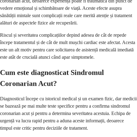
coronarian acut, deoarece experiența poate fi traumatică din punct de
vedere emoțional și schimbătoare de viață. Aceste efecte asupra
sănătății mintale sunt complicații reale care merită atenție și tratament
alături de aspectele fizice ale recuperării.
Riscul și severitatea complicațiilor depind adesea de cât de repede
începe tratamentul și de cât de mult mușchi cardiac este afectat. Acesta
este un alt motiv pentru care solicitarea de asistență medicală imediată
este atât de crucială atunci când apar simptomele.
Cum este diagnosticat Sindromul
Coronarian Acut?
Diagnosticul începe cu istoricul medical și un examen fizic, dar medicii
se bazează pe mai multe teste specifice pentru a confirma sindromul
coronarian acut și pentru a determina severitatea acestuia. Echipa de
urgență va lucra rapid pentru a aduna aceste informații, deoarece
timpul este critic pentru deciziile de tratament.