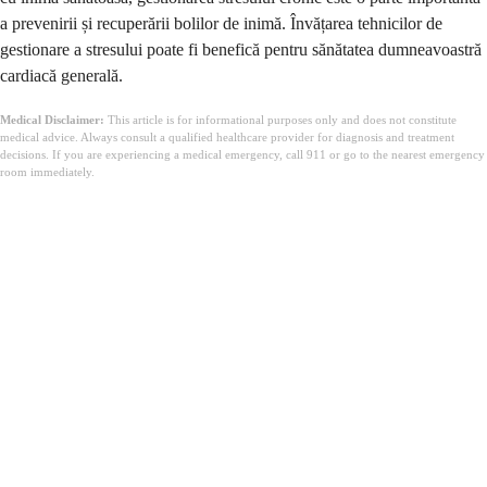
a prevenirii și recuperării bolilor de inimă. Învățarea tehnicilor de
gestionare a stresului poate fi benefică pentru sănătatea dumneavoastră
cardiacă generală.
Medical Disclaimer:
This article is for informational purposes only and does not constitute
medical advice. Always consult a qualified healthcare provider for diagnosis and treatment
decisions. If you are experiencing a medical emergency, call 911 or go to the nearest emergency
room immediately.