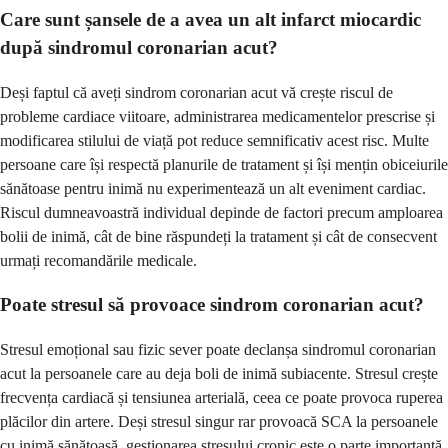
Care sunt șansele de a avea un alt infarct miocardic
după sindromul coronarian acut?
Deși faptul că aveți sindrom coronarian acut vă crește riscul de
probleme cardiace viitoare, administrarea medicamentelor prescrise și
modificarea stilului de viață pot reduce semnificativ acest risc. Multe
persoane care își respectă planurile de tratament și își mențin obiceiurile
sănătoase pentru inimă nu experimentează un alt eveniment cardiac.
Riscul dumneavoastră individual depinde de factori precum amploarea
bolii de inimă, cât de bine răspundeți la tratament și cât de consecvent
urmați recomandările medicale.
Poate stresul să provoace sindrom coronarian acut?
Stresul emoțional sau fizic sever poate declanșa sindromul coronarian
acut la persoanele care au deja boli de inimă subiacente. Stresul crește
frecvența cardiacă și tensiunea arterială, ceea ce poate provoca ruperea
plăcilor din artere. Deși stresul singur rar provoacă SCA la persoanele
cu inimă sănătoasă, gestionarea stresului cronic este o parte importantă