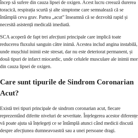
încep să sufere din cauza lipsei de oxigen. Acest lucru creează durerea
toracică, respirația scurtă și alte simptome care semnalează că se
întâmplă ceva grav. Partea „acut” înseamnă că se dezvoltă rapid și
necesită asistență medicală imediată.
SCA acoperă de fapt trei afecțiuni principale care implică toate
reducerea fluxului sanguin către inimă. Acestea includ angina instabilă,
unde mușchiul inimii este stresat, dar nu este deteriorat permanent, și
două tipuri de infarct miocardic, unde celulele musculare ale inimii mor
din cauza lipsei de oxigen.
Care sunt tipurile de Sindrom Coronarian
Acut?
Există trei tipuri principale de sindrom coronarian acut, fiecare
reprezentând diferite niveluri de severitate. Înțelegerea acestor diferențe
vă poate ajuta să înțelegeți ce se întâmplă atunci când medicii discută
despre afecțiunea dumneavoastră sau a unei persoane dragi.