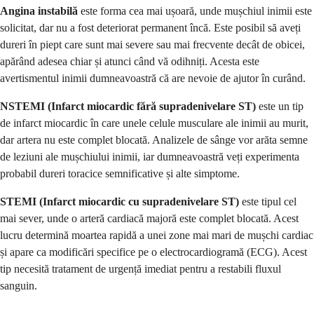
Angina instabilă
este forma cea mai ușoară, unde mușchiul inimii este
solicitat, dar nu a fost deteriorat permanent încă. Este posibil să aveți
dureri în piept care sunt mai severe sau mai frecvente decât de obicei,
apărând adesea chiar și atunci când vă odihniți. Acesta este
avertismentul inimii dumneavoastră că are nevoie de ajutor în curând.
NSTEMI (Infarct miocardic fără supradenivelare ST)
este un tip
de infarct miocardic în care unele celule musculare ale inimii au murit,
dar artera nu este complet blocată. Analizele de sânge vor arăta semne
de leziuni ale mușchiului inimii, iar dumneavoastră veți experimenta
probabil dureri toracice semnificative și alte simptome.
STEMI (Infarct miocardic cu supradenivelare ST)
este tipul cel
mai sever, unde o arteră cardiacă majoră este complet blocată. Acest
lucru determină moartea rapidă a unei zone mai mari de mușchi cardiac
și apare ca modificări specifice pe o electrocardiogramă (ECG). Acest
tip necesită tratament de urgență imediat pentru a restabili fluxul
sanguin.