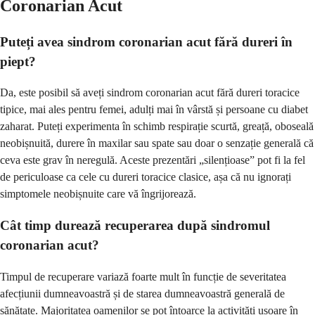
Coronarian Acut
Puteți avea sindrom coronarian acut fără dureri în
piept?
Da, este posibil să aveți sindrom coronarian acut fără dureri toracice
tipice, mai ales pentru femei, adulți mai în vârstă și persoane cu diabet
zaharat. Puteți experimenta în schimb respirație scurtă, greață, oboseală
neobișnuită, durere în maxilar sau spate sau doar o senzație generală că
ceva este grav în neregulă. Aceste prezentări „silențioase” pot fi la fel
de periculoase ca cele cu dureri toracice clasice, așa că nu ignorați
simptomele neobișnuite care vă îngrijorează.
Cât timp durează recuperarea după sindromul
coronarian acut?
Timpul de recuperare variază foarte mult în funcție de severitatea
afecțiunii dumneavoastră și de starea dumneavoastră generală de
sănătate. Majoritatea oamenilor se pot întoarce la activități ușoare în