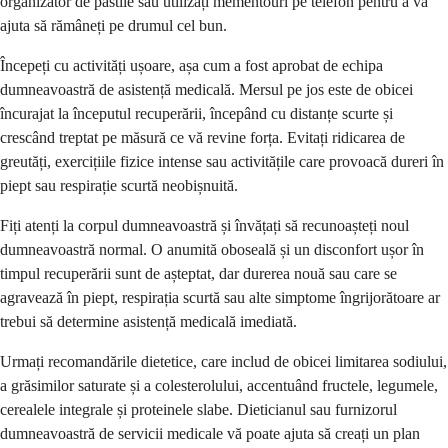
organizator de pastile sau utilizați mementouri pe telefon pentru a vă
ajuta să rămâneți pe drumul cel bun.
Începeți cu activități ușoare, așa cum a fost aprobat de echipa
dumneavoastră de asistență medicală. Mersul pe jos este de obicei
încurajat la începutul recuperării, începând cu distanțe scurte și
crescând treptat pe măsură ce vă revine forța. Evitați ridicarea de
greutăți, exercițiile fizice intense sau activitățile care provoacă dureri în
piept sau respirație scurtă neobișnuită.
Fiți atenți la corpul dumneavoastră și învățați să recunoașteți noul
dumneavoastră normal. O anumită oboseală și un disconfort ușor în
timpul recuperării sunt de așteptat, dar durerea nouă sau care se
agravează în piept, respirația scurtă sau alte simptome îngrijorătoare ar
trebui să determine asistență medicală imediată.
Urmați recomandările dietetice, care includ de obicei limitarea sodiului,
a grăsimilor saturate și a colesterolului, accentuând fructele, legumele,
cerealele integrale și proteinele slabe. Dieticianul sau furnizorul
dumneavoastră de servicii medicale vă poate ajuta să creați un plan