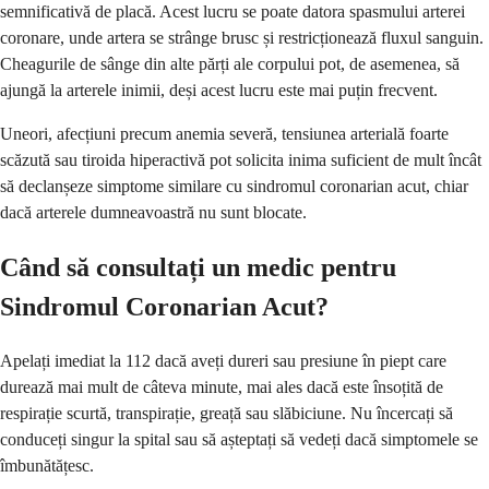
semnificativă de placă. Acest lucru se poate datora spasmului arterei
coronare, unde artera se strânge brusc și restricționează fluxul sanguin.
Cheagurile de sânge din alte părți ale corpului pot, de asemenea, să
ajungă la arterele inimii, deși acest lucru este mai puțin frecvent.
Uneori, afecțiuni precum anemia severă, tensiunea arterială foarte
scăzută sau tiroida hiperactivă pot solicita inima suficient de mult încât
să declanșeze simptome similare cu sindromul coronarian acut, chiar
dacă arterele dumneavoastră nu sunt blocate.
Când să consultați un medic pentru
Sindromul Coronarian Acut?
Apelați imediat la 112 dacă aveți dureri sau presiune în piept care
durează mai mult de câteva minute, mai ales dacă este însoțită de
respirație scurtă, transpirație, greață sau slăbiciune. Nu încercați să
conduceți singur la spital sau să așteptați să vedeți dacă simptomele se
îmbunătățesc.