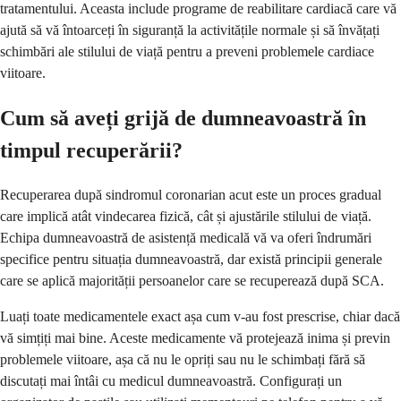
tratamentului. Aceasta include programe de reabilitare cardiacă care vă
ajută să vă întoarceți în siguranță la activitățile normale și să învățați
schimbări ale stilului de viață pentru a preveni problemele cardiace
viitoare.
Cum să aveți grijă de dumneavoastră în
timpul recuperării?
Recuperarea după sindromul coronarian acut este un proces gradual
care implică atât vindecarea fizică, cât și ajustările stilului de viață.
Echipa dumneavoastră de asistență medicală vă va oferi îndrumări
specifice pentru situația dumneavoastră, dar există principii generale
care se aplică majorității persoanelor care se recuperează după SCA.
Luați toate medicamentele exact așa cum v-au fost prescrise, chiar dacă
vă simțiți mai bine. Aceste medicamente vă protejează inima și previn
problemele viitoare, așa că nu le opriți sau nu le schimbați fără să
discutați mai întâi cu medicul dumneavoastră. Configurați un