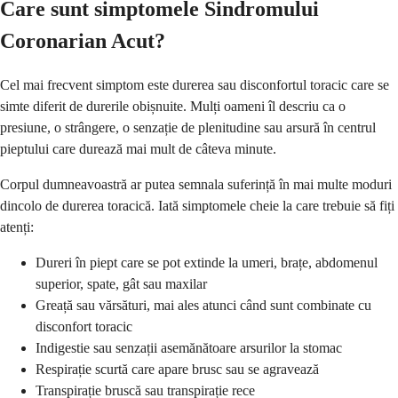
Care sunt simptomele Sindromului
Coronarian Acut?
Cel mai frecvent simptom este durerea sau disconfortul toracic care se
simte diferit de durerile obișnuite. Mulți oameni îl descriu ca o
presiune, o strângere, o senzație de plenitudine sau arsură în centrul
pieptului care durează mai mult de câteva minute.
Corpul dumneavoastră ar putea semnala suferință în mai multe moduri
dincolo de durerea toracică. Iată simptomele cheie la care trebuie să fiți
atenți:
Dureri în piept care se pot extinde la umeri, brațe, abdomenul
superior, spate, gât sau maxilar
Greață sau vărsături, mai ales atunci când sunt combinate cu
disconfort toracic
Indigestie sau senzații asemănătoare arsurilor la stomac
Respirație scurtă care apare brusc sau se agravează
Transpirație bruscă sau transpirație rece