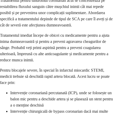
Tratamentul pentru sindromul coronarian acut se concentrează pe
restabilirea fluxului sanguin către mușchiul inimii cât mai repede
posibil și pe prevenirea unor complicații suplimentare. Abordarea
specifică a tratamentului depinde de tipul de SCA pe care îl aveți și de
cât de severă este afecțiunea dumneavoastră.
Tratamentul imediat începe de obicei cu medicamente pentru a ajuta
inima dumneavoastră și pentru a preveni agravarea cheagurilor de
sânge. Probabil veți primi aspirină pentru a preveni coagularea
ulterioară, împreună cu alte anticoagulante și medicamente pentru a
reduce munca inimii.
Pentru blocajele severe, în special în infarctul miocardic STEMI,
medicii trebuie să deschidă rapid artera blocată. Acest lucru se poate
face prin:
Intervenție coronariană percutanată (ICP), unde se folosește un
balon mic pentru a deschide artera și se plasează un stent pentru
a o menține deschisă
Intervenție chirurgicală de bypass coronarian dacă mai multe