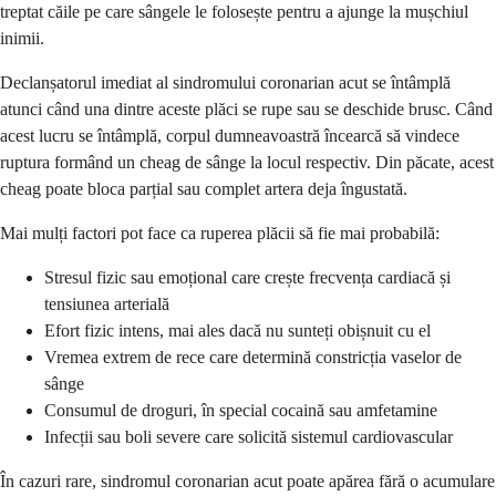
treptat căile pe care sângele le folosește pentru a ajunge la mușchiul
inimii.
Declanșatorul imediat al sindromului coronarian acut se întâmplă
atunci când una dintre aceste plăci se rupe sau se deschide brusc. Când
acest lucru se întâmplă, corpul dumneavoastră încearcă să vindece
ruptura formând un cheag de sânge la locul respectiv. Din păcate, acest
cheag poate bloca parțial sau complet artera deja îngustată.
Mai mulți factori pot face ca ruperea plăcii să fie mai probabilă:
Stresul fizic sau emoțional care crește frecvența cardiacă și
tensiunea arterială
Efort fizic intens, mai ales dacă nu sunteți obișnuit cu el
Vremea extrem de rece care determină constricția vaselor de
sânge
Consumul de droguri, în special cocaină sau amfetamine
Infecții sau boli severe care solicită sistemul cardiovascular
În cazuri rare, sindromul coronarian acut poate apărea fără o acumulare