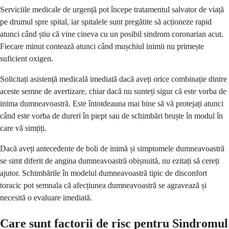
Serviciile medicale de urgență pot începe tratamentul salvator de viață
pe drumul spre spital, iar spitalele sunt pregătite să acționeze rapid
atunci când știu că vine cineva cu un posibil sindrom coronarian acut.
Fiecare minut contează atunci când mușchiul inimii nu primește
suficient oxigen.
Solicitați asistență medicală imediată dacă aveți orice combinație dintre
aceste semne de avertizare, chiar dacă nu sunteți sigur că este vorba de
inima dumneavoastră. Este întotdeauna mai bine să vă protejați atunci
când este vorba de dureri în piept sau de schimbări bruște în modul în
care vă simțiți.
Dacă aveți antecedente de boli de inimă și simptomele dumneavoastră
se simt diferit de angina dumneavoastră obișnuită, nu ezitați să cereți
ajutor. Schimbările în modelul dumneavoastră tipic de disconfort
toracic pot semnala că afecțiunea dumneavoastră se agravează și
necesită o evaluare imediată.
Care sunt factorii de risc pentru Sindromul