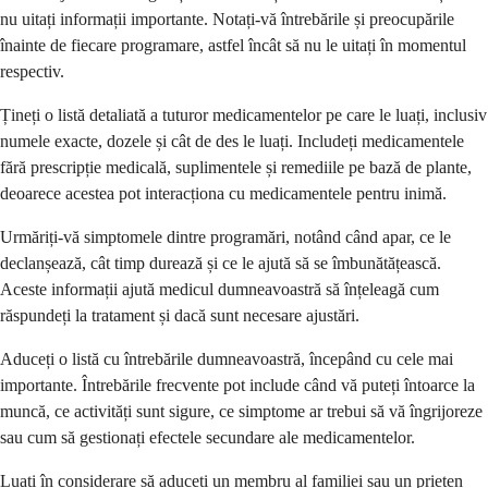
nu uitați informații importante. Notați-vă întrebările și preocupările
înainte de fiecare programare, astfel încât să nu le uitați în momentul
respectiv.
Țineți o listă detaliată a tuturor medicamentelor pe care le luați, inclusiv
numele exacte, dozele și cât de des le luați. Includeți medicamentele
fără prescripție medicală, suplimentele și remediile pe bază de plante,
deoarece acestea pot interacționa cu medicamentele pentru inimă.
Urmăriți-vă simptomele dintre programări, notând când apar, ce le
declanșează, cât timp durează și ce le ajută să se îmbunătățească.
Aceste informații ajută medicul dumneavoastră să înțeleagă cum
răspundeți la tratament și dacă sunt necesare ajustări.
Aduceți o listă cu întrebările dumneavoastră, începând cu cele mai
importante. Întrebările frecvente pot include când vă puteți întoarce la
muncă, ce activități sunt sigure, ce simptome ar trebui să vă îngrijoreze
sau cum să gestionați efectele secundare ale medicamentelor.
Luați în considerare să aduceți un membru al familiei sau un prieten