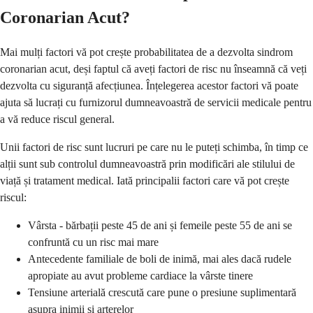
Coronarian Acut?
Mai mulți factori vă pot crește probabilitatea de a dezvolta sindrom
coronarian acut, deși faptul că aveți factori de risc nu înseamnă că veți
dezvolta cu siguranță afecțiunea. Înțelegerea acestor factori vă poate
ajuta să lucrați cu furnizorul dumneavoastră de servicii medicale pentru
a vă reduce riscul general.
Unii factori de risc sunt lucruri pe care nu le puteți schimba, în timp ce
alții sunt sub controlul dumneavoastră prin modificări ale stilului de
viață și tratament medical. Iată principalii factori care vă pot crește
riscul:
Vârsta - bărbații peste 45 de ani și femeile peste 55 de ani se
confruntă cu un risc mai mare
Antecedente familiale de boli de inimă, mai ales dacă rudele
apropiate au avut probleme cardiace la vârste tinere
Tensiune arterială crescută care pune o presiune suplimentară
asupra inimii și arterelor