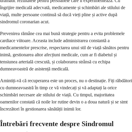
dramatic rezultatele pentru persoanele care îl experimentează. Cu
îngrijire medicală adecvată, medicamente și schimbări ale stilului de
viață, multe persoane continuă să ducă vieți pline și active după
sindromul coronarian acut.
Prevenirea rămâne cea mai bună strategie pentru a evita problemele
cardiace viitoare. Aceasta include administrarea constantă a
medicamentelor prescrise, respectarea unui stil de viață sănătos pentru
inimă, gestionarea altor afecțiuni medicale, cum ar fi diabetul și
tensiunea arterială crescută, și colaborarea strânsă cu echipa
dumneavoastră de asistență medicală.
Amintiți-vă că recuperarea este un proces, nu o destinație. Fiți răbdători
cu dumneavoastră în timp ce vă vindecați și vă adaptați la orice
schimbări necesare ale stilului de viață. Cu timpul, majoritatea
oamenilor constată că noile lor rutine devin o a doua natură și se simt
încrezători în gestionarea sănătății inimii lor.
Întrebări frecvente despre Sindromul