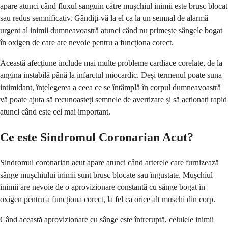
apare atunci când fluxul sanguin către mușchiul inimii este brusc blocat
sau redus semnificativ. Gândiți-vă la el ca la un semnal de alarmă
urgent al inimii dumneavoastră atunci când nu primește sângele bogat
în oxigen de care are nevoie pentru a funcționa corect.
Această afecțiune include mai multe probleme cardiace corelate, de la
angina instabilă până la infarctul miocardic. Deși termenul poate suna
intimidant, înțelegerea a ceea ce se întâmplă în corpul dumneavoastră
vă poate ajuta să recunoașteți semnele de avertizare și să acționați rapid
atunci când este cel mai important.
Ce este Sindromul Coronarian Acut?
Sindromul coronarian acut apare atunci când arterele care furnizează
sânge mușchiului inimii sunt brusc blocate sau îngustate. Mușchiul
inimii are nevoie de o aprovizionare constantă cu sânge bogat în
oxigen pentru a funcționa corect, la fel ca orice alt mușchi din corp.
Când această aprovizionare cu sânge este întreruptă, celulele inimii