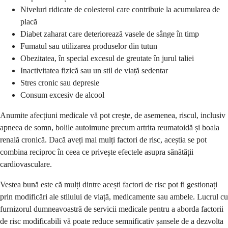
Niveluri ridicate de colesterol care contribuie la acumularea de
placă
Diabet zaharat care deteriorează vasele de sânge în timp
Fumatul sau utilizarea produselor din tutun
Obezitatea, în special excesul de greutate în jurul taliei
Inactivitatea fizică sau un stil de viață sedentar
Stres cronic sau depresie
Consum excesiv de alcool
Anumite afecțiuni medicale vă pot crește, de asemenea, riscul, inclusiv
apneea de somn, bolile autoimune precum artrita reumatoidă și boala
renală cronică. Dacă aveți mai mulți factori de risc, aceștia se pot
combina reciproc în ceea ce privește efectele asupra sănătății
cardiovasculare.
Vestea bună este că mulți dintre acești factori de risc pot fi gestionați
prin modificări ale stilului de viață, medicamente sau ambele. Lucrul cu
furnizorul dumneavoastră de servicii medicale pentru a aborda factorii
de risc modificabili vă poate reduce semnificativ șansele de a dezvolta