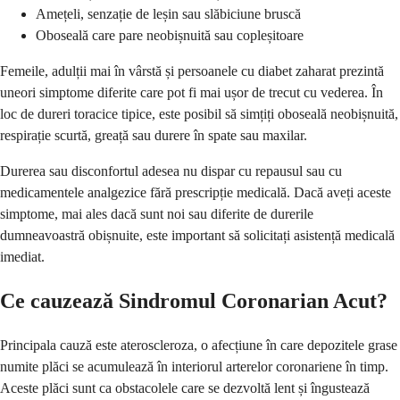
Amețeli, senzație de leșin sau slăbiciune bruscă
Oboseală care pare neobișnuită sau copleșitoare
Femeile, adulții mai în vârstă și persoanele cu diabet zaharat prezintă
uneori simptome diferite care pot fi mai ușor de trecut cu vederea. În
loc de dureri toracice tipice, este posibil să simțiți oboseală neobișnuită,
respirație scurtă, greață sau durere în spate sau maxilar.
Durerea sau disconfortul adesea nu dispar cu repausul sau cu
medicamentele analgezice fără prescripție medicală. Dacă aveți aceste
simptome, mai ales dacă sunt noi sau diferite de durerile
dumneavoastră obișnuite, este important să solicitați asistență medicală
imediat.
Ce cauzează Sindromul Coronarian Acut?
Principala cauză este ateroscleroza, o afecțiune în care depozitele grase
numite plăci se acumulează în interiorul arterelor coronariene în timp.
Aceste plăci sunt ca obstacolele care se dezvoltă lent și îngustează