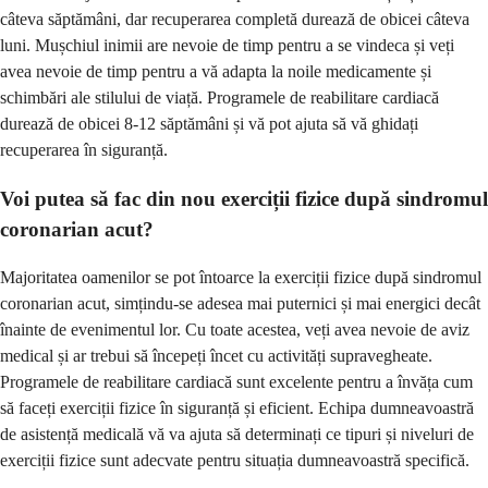
câteva săptămâni, dar recuperarea completă durează de obicei câteva
luni. Mușchiul inimii are nevoie de timp pentru a se vindeca și veți
avea nevoie de timp pentru a vă adapta la noile medicamente și
schimbări ale stilului de viață. Programele de reabilitare cardiacă
durează de obicei 8-12 săptămâni și vă pot ajuta să vă ghidați
recuperarea în siguranță.
Voi putea să fac din nou exerciții fizice după sindromul
coronarian acut?
Majoritatea oamenilor se pot întoarce la exerciții fizice după sindromul
coronarian acut, simțindu-se adesea mai puternici și mai energici decât
înainte de evenimentul lor. Cu toate acestea, veți avea nevoie de aviz
medical și ar trebui să începeți încet cu activități supravegheate.
Programele de reabilitare cardiacă sunt excelente pentru a învăța cum
să faceți exerciții fizice în siguranță și eficient. Echipa dumneavoastră
de asistență medicală vă va ajuta să determinați ce tipuri și niveluri de
exerciții fizice sunt adecvate pentru situația dumneavoastră specifică.