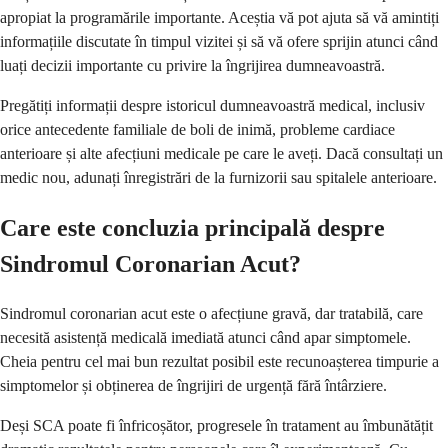
apropiat la programările importante. Aceștia vă pot ajuta să vă amintiți
informațiile discutate în timpul vizitei și să vă ofere sprijin atunci când
luați decizii importante cu privire la îngrijirea dumneavoastră.
Pregătiți informații despre istoricul dumneavoastră medical, inclusiv
orice antecedente familiale de boli de inimă, probleme cardiace
anterioare și alte afecțiuni medicale pe care le aveți. Dacă consultați un
medic nou, adunați înregistrări de la furnizorii sau spitalele anterioare.
Care este concluzia principală despre
Sindromul Coronarian Acut?
Sindromul coronarian acut este o afecțiune gravă, dar tratabilă, care
necesită asistență medicală imediată atunci când apar simptomele.
Cheia pentru cel mai bun rezultat posibil este recunoașterea timpurie a
simptomelor și obținerea de îngrijiri de urgență fără întârziere.
Deși SCA poate fi înfricoșător, progresele în tratament au îmbunătățit