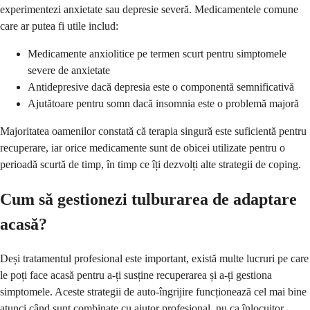
experimentezi anxietate sau depresie severă. Medicamentele comune
care ar putea fi utile includ:
Medicamente anxiolitice pe termen scurt pentru simptomele
severe de anxietate
Antidepresive dacă depresia este o componentă semnificativă
Ajutătoare pentru somn dacă insomnia este o problemă majoră
Majoritatea oamenilor constată că terapia singură este suficientă pentru
recuperare, iar orice medicamente sunt de obicei utilizate pentru o
perioadă scurtă de timp, în timp ce îți dezvolți alte strategii de coping.
Cum să gestionezi tulburarea de adaptare
acasă?
Deși tratamentul profesional este important, există multe lucruri pe care
le poți face acasă pentru a-ți susține recuperarea și a-ți gestiona
simptomele. Aceste strategii de auto-îngrijire funcționează cel mai bine
atunci când sunt combinate cu ajutor profesional, nu ca înlocuitor