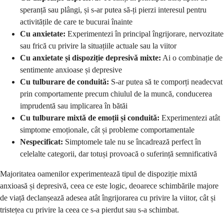
speranță sau plângi, și s-ar putea să-ți pierzi interesul pentru
activitățile de care te bucurai înainte
Cu anxietate:
Experimentezi în principal îngrijorare, nervozitate
sau frică cu privire la situațiile actuale sau la viitor
Cu anxietate și dispoziție depresivă mixte:
Ai o combinație de
sentimente anxioase și depresive
Cu tulburare de conduită:
S-ar putea să te comporți neadecvat
prin comportamente precum chiulul de la muncă, conducerea
imprudentă sau implicarea în bătăi
Cu tulburare mixtă de emoții și conduită:
Experimentezi atât
simptome emoționale, cât și probleme comportamentale
Nespecificat:
Simptomele tale nu se încadrează perfect în
celelalte categorii, dar totuși provoacă o suferință semnificativă
Majoritatea oamenilor experimentează tipul de dispoziție mixtă
anxioasă și depresivă, ceea ce este logic, deoarece schimbările majore
de viață declanșează adesea atât îngrijorarea cu privire la viitor, cât și
tristețea cu privire la ceea ce s-a pierdut sau s-a schimbat.