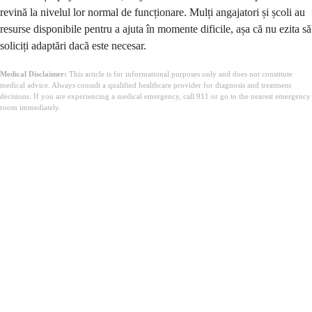
revină la nivelul lor normal de funcționare. Mulți angajatori și școli au
resurse disponibile pentru a ajuta în momente dificile, așa că nu ezita să
soliciți adaptări dacă este necesar.
Medical Disclaimer:
This article is for informational purposes only and does not constitute
medical advice. Always consult a qualified healthcare provider for diagnosis and treatment
decisions. If you are experiencing a medical emergency, call 911 or go to the nearest emergency
room immediately.