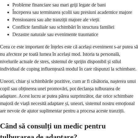
Probleme financiare sau mari griji legate de bani
Începerea sau terminarea școlii sau presiuni academice majore
Pensionarea sau alte tranziții majore ale vieții
Conflicte familiale sau schimbări în structura familiei
Dezastre naturale sau evenimente traumatice
Ceea ce este important de înțeles este că același eveniment s-ar putea să
nu afecteze pe toată lumea în același mod. Istoria ta personală,
nivelurile actuale de stres, sistemul de sprijin disponibil și stilul
individual de coping influențează modul în care răspunzi la schimbare.
Uneori, chiar și schimbările pozitive, cum ar fi căsătoria, nașterea unui
copil sau obținerea unei promovări, pot declanșa tulburarea de
adaptare. Acest lucru ar putea părea surprinzător, dar orice schimbare
majoră de viață necesită adaptare și, uneori, sistemul nostru emoțional
are nevoie de ajutor suplimentar pentru a procesa aceste tranziții.
Când să consulți un medic pentru
tulburarea de adaptare?