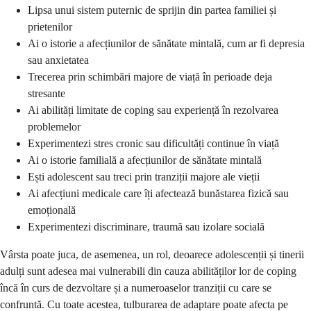
Lipsa unui sistem puternic de sprijin din partea familiei și
prietenilor
Ai o istorie a afecțiunilor de sănătate mintală, cum ar fi depresia
sau anxietatea
Trecerea prin schimbări majore de viață în perioade deja
stresante
Ai abilități limitate de coping sau experiență în rezolvarea
problemelor
Experimentezi stres cronic sau dificultăți continue în viață
Ai o istorie familială a afecțiunilor de sănătate mintală
Ești adolescent sau treci prin tranziții majore ale vieții
Ai afecțiuni medicale care îți afectează bunăstarea fizică sau
emoțională
Experimentezi discriminare, traumă sau izolare socială
Vârsta poate juca, de asemenea, un rol, deoarece adolescenții și tinerii
adulți sunt adesea mai vulnerabili din cauza abilităților lor de coping
încă în curs de dezvoltare și a numeroaselor tranziții cu care se
confruntă. Cu toate acestea, tulburarea de adaptare poate afecta pe