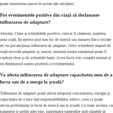
poate transforma uneori în aceste alte afecțiuni.
Pot evenimentele pozitive din viață să declanșeze
tulburarea de adaptare?
Absolut. Chiar și schimbările pozitive, cum ar fi căsătoria, nașterea
unui copil, începerea unui nou loc de muncă sau mutarea într-o locație
de vis pot declanșa tulburarea de adaptare. Orice schimbare majoră de
viață necesită adaptare și, uneori, sistemul nostru emoțional poate fi
copleșit chiar și de schimbări bune. Acest lucru este complet normal și
nu diminuează natura pozitivă a evenimentului.
Va afecta tulburarea de adaptare capacitatea mea de a
lucra sau de a merge la școală?
Tulburarea de adaptare poate afecta temporar concentrarea, energia și
capacitatea de a face față responsabilităților zilnice, ceea ce poate
afecta performanța la locul de muncă sau la școală. Cu toate acestea, cu
tratament și sprijin adecvate, majoritatea oamenilor sunt capabili să