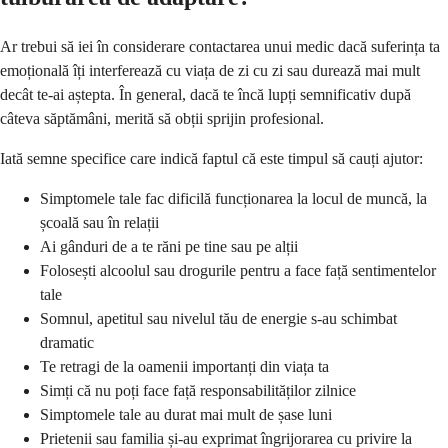
Ar trebui să iei în considerare contactarea unui medic dacă suferința ta
emoțională îți interferează cu viața de zi cu zi sau durează mai mult
decât te-ai aștepta. În general, dacă te încă lupți semnificativ după
câteva săptămâni, merită să obții sprijin profesional.
Iată semne specifice care indică faptul că este timpul să cauți ajutor:
Simptomele tale fac dificilă funcționarea la locul de muncă, la
școală sau în relații
Ai gânduri de a te răni pe tine sau pe alții
Folosești alcoolul sau drogurile pentru a face față sentimentelor
tale
Somnul, apetitul sau nivelul tău de energie s-au schimbat
dramatic
Te retragi de la oamenii importanți din viața ta
Simți că nu poți face față responsabilităților zilnice
Simptomele tale au durat mai mult de șase luni
Prietenii sau familia și-au exprimat îngrijorarea cu privire la