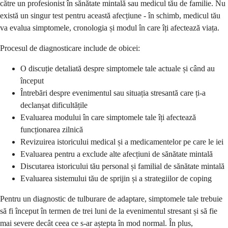
către un profesionist în sănătate mintală sau medicul tău de familie. Nu
există un singur test pentru această afecțiune - în schimb, medicul tău
va evalua simptomele, cronologia și modul în care îți afectează viața.
Procesul de diagnosticare include de obicei:
O discuție detaliată despre simptomele tale actuale și când au
început
Întrebări despre evenimentul sau situația stresantă care ți-a
declanșat dificultățile
Evaluarea modului în care simptomele tale îți afectează
funcționarea zilnică
Revizuirea istoricului medical și a medicamentelor pe care le iei
Evaluarea pentru a exclude alte afecțiuni de sănătate mintală
Discutarea istoricului tău personal și familial de sănătate mintală
Evaluarea sistemului tău de sprijin și a strategiilor de coping
Pentru un diagnostic de tulburare de adaptare, simptomele tale trebuie
să fi început în termen de trei luni de la evenimentul stresant și să fie
mai severe decât ceea ce s-ar aștepta în mod normal. În plus,