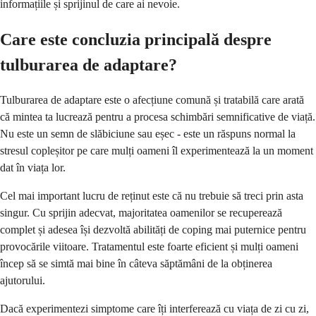
informațiile și sprijinul de care ai nevoie.
Care este concluzia principală despre
tulburarea de adaptare?
Tulburarea de adaptare este o afecțiune comună și tratabilă care arată
că mintea ta lucrează pentru a procesa schimbări semnificative de viață.
Nu este un semn de slăbiciune sau eșec - este un răspuns normal la
stresul copleșitor pe care mulți oameni îl experimentează la un moment
dat în viața lor.
Cel mai important lucru de reținut este că nu trebuie să treci prin asta
singur. Cu sprijin adecvat, majoritatea oamenilor se recuperează
complet și adesea își dezvoltă abilități de coping mai puternice pentru
provocările viitoare. Tratamentul este foarte eficient și mulți oameni
încep să se simtă mai bine în câteva săptămâni de la obținerea
ajutorului.
Dacă experimentezi simptome care îți interferează cu viața de zi cu zi,