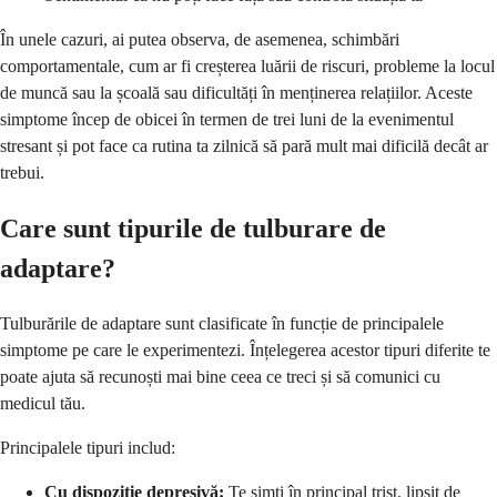
În unele cazuri, ai putea observa, de asemenea, schimbări
comportamentale, cum ar fi creșterea luării de riscuri, probleme la locul
de muncă sau la școală sau dificultăți în menținerea relațiilor. Aceste
simptome încep de obicei în termen de trei luni de la evenimentul
stresant și pot face ca rutina ta zilnică să pară mult mai dificilă decât ar
trebui.
Care sunt tipurile de tulburare de
adaptare?
Tulburările de adaptare sunt clasificate în funcție de principalele
simptome pe care le experimentezi. Înțelegerea acestor tipuri diferite te
poate ajuta să recunoști mai bine ceea ce treci și să comunici cu
medicul tău.
Principalele tipuri includ:
Cu dispoziție depresivă:
Te simți în principal trist, lipsit de