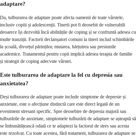
adaptare?
Da, tulburarea de adaptare poate afecta oamenii de toate vârstele,
inclusiv copiii și adolescenții. Tinerii pot fi deosebit de vulnerabili
deoarece își dezvoltă încă abilitățile de coping și se confruntă adesea cu
multe tranziții. Factorii declanșatori comuni la tineri includ schimbările
la școală, divorțul părinților, mutarea, hărțuirea sau presiunile
academice. Tratamentul pentru copii implică adesea terapia de familie
și strategii de coping adecvate vârstei.
Este tulburarea de adaptare la fel cu depresia sau
anxietatea?
Deși tulburarea de adaptare poate include simptome de depresie și
anxietate, este o afecțiune distinctă care este direct legată de un
eveniment stresant specific. Spre deosebire de depresia majoră sau
tulburările de anxietate, simptomele tulburării de adaptare se așteaptă să
se îmbunătățească odată ce te adaptezi la factorul de stres sau acesta
este rezolvat. Cu toate acestea, fără tratament, tulburarea de adaptare se