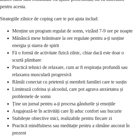
pentru acesta.
Strategiile zilnice de coping care te pot ajuta includ:
Menține un program regulat de somn, vizând 7-9 ore pe noapte
Mănâncă mese hrănitoare la ore regulate pentru a-ți susține
energia și starea de spirit
Fă o formă de activitate fizică zilnic, chiar dacă este doar o
scurtă plimbare
Practică tehnici de relaxare, cum ar fi respirația profundă sau
relaxarea musculară progresivă
Rămâi conectat cu prietenii și membrii familiei care te susțin
Limitează cofeina și alcoolul, care pot agrava anxietatea și
problemele de somn
Ține un jurnal pentru a-ți procesa gândurile și emoțiile
Angajează-te în activități care îți aduc confort sau bucurie
Stabilește obiective mici, realizabile pentru fiecare zi
Practică mindfulness sau meditație pentru a rămâne ancorat în
prezent