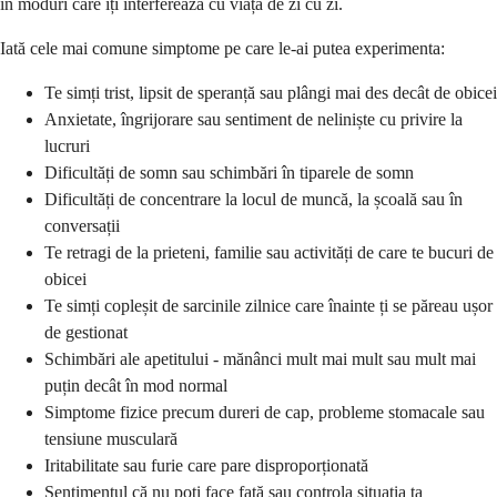
în moduri care îți interferează cu viața de zi cu zi.
Iată cele mai comune simptome pe care le-ai putea experimenta:
Te simți trist, lipsit de speranță sau plângi mai des decât de obicei
Anxietate, îngrijorare sau sentiment de neliniște cu privire la
lucruri
Dificultăți de somn sau schimbări în tiparele de somn
Dificultăți de concentrare la locul de muncă, la școală sau în
conversații
Te retragi de la prieteni, familie sau activități de care te bucuri de
obicei
Te simți copleșit de sarcinile zilnice care înainte ți se păreau ușor
de gestionat
Schimbări ale apetitului - mănânci mult mai mult sau mult mai
puțin decât în mod normal
Simptome fizice precum dureri de cap, probleme stomacale sau
tensiune musculară
Iritabilitate sau furie care pare disproporționată
Sentimentul că nu poți face față sau controla situația ta