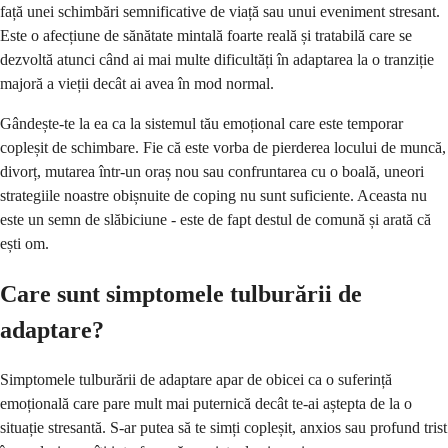
față unei schimbări semnificative de viață sau unui eveniment stresant.
Este o afecțiune de sănătate mintală foarte reală și tratabilă care se
dezvoltă atunci când ai mai multe dificultăți în adaptarea la o tranziție
majoră a vieții decât ai avea în mod normal.
Gândește-te la ea ca la sistemul tău emoțional care este temporar
copleșit de schimbare. Fie că este vorba de pierderea locului de muncă,
divorț, mutarea într-un oraș nou sau confruntarea cu o boală, uneori
strategiile noastre obișnuite de coping nu sunt suficiente. Aceasta nu
este un semn de slăbiciune - este de fapt destul de comună și arată că
ești om.
Care sunt simptomele tulburării de
adaptare?
Simptomele tulburării de adaptare apar de obicei ca o suferință
emoțională care pare mult mai puternică decât te-ai aștepta de la o
situație stresantă. S-ar putea să te simți copleșit, anxios sau profund trist