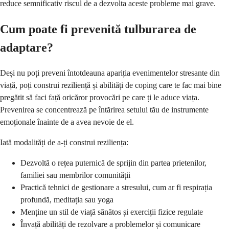
reduce semnificativ riscul de a dezvolta aceste probleme mai grave.
Cum poate fi prevenită tulburarea de
adaptare?
Deși nu poți preveni întotdeauna apariția evenimentelor stresante din
viață, poți construi reziliență și abilități de coping care te fac mai bine
pregătit să faci față oricăror provocări pe care ți le aduce viața.
Prevenirea se concentrează pe întărirea setului tău de instrumente
emoționale înainte de a avea nevoie de el.
Iată modalități de a-ți construi reziliența:
Dezvoltă o rețea puternică de sprijin din partea prietenilor,
familiei sau membrilor comunității
Practică tehnici de gestionare a stresului, cum ar fi respirația
profundă, meditația sau yoga
Menține un stil de viață sănătos și exerciții fizice regulate
Învață abilități de rezolvare a problemelor și comunicare