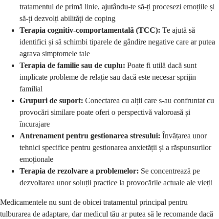
tratamentul de primă linie, ajutându-te să-ți procesezi emoțiile și
să-ți dezvolți abilități de coping
Terapia cognitiv-comportamentală (TCC):
Te ajută să
identifici și să schimbi tiparele de gândire negative care ar putea
agrava simptomele tale
Terapia de familie sau de cuplu:
Poate fi utilă dacă sunt
implicate probleme de relație sau dacă este necesar sprijin
familial
Grupuri de suport:
Conectarea cu alții care s-au confruntat cu
provocări similare poate oferi o perspectivă valoroasă și
încurajare
Antrenament pentru gestionarea stresului:
Învățarea unor
tehnici specifice pentru gestionarea anxietății și a răspunsurilor
emoționale
Terapia de rezolvare a problemelor:
Se concentrează pe
dezvoltarea unor soluții practice la provocările actuale ale vieții
Medicamentele nu sunt de obicei tratamentul principal pentru
tulburarea de adaptare, dar medicul tău ar putea să le recomande dacă