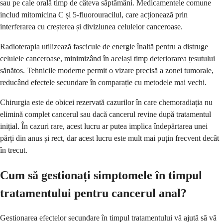
sau pe cale orală timp de câteva săptămâni. Medicamentele comune
includ mitomicina C și 5-fluorouracilul, care acționează prin
interferarea cu creșterea și diviziunea celulelor canceroase.
Radioterapia utilizează fascicule de energie înaltă pentru a distruge
celulele canceroase, minimizând în același timp deteriorarea țesutului
sănătos. Tehnicile moderne permit o vizare precisă a zonei tumorale,
reducând efectele secundare în comparație cu metodele mai vechi.
Chirurgia este de obicei rezervată cazurilor în care chemoradiația nu
elimină complet cancerul sau dacă cancerul revine după tratamentul
inițial. În cazuri rare, acest lucru ar putea implica îndepărtarea unei
părți din anus și rect, dar acest lucru este mult mai puțin frecvent decât
în trecut.
Cum să gestionați simptomele în timpul
tratamentului pentru cancerul anal?
Gestionarea efectelor secundare în timpul tratamentului vă ajută să vă