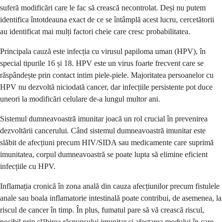
suferă modificări care le fac să crească necontrolat. Deși nu putem
identifica întotdeauna exact de ce se întâmplă acest lucru, cercetătorii
au identificat mai mulți factori cheie care cresc probabilitatea.
Principala cauză este infecția cu virusul papiloma uman (HPV), în
special tipurile 16 și 18. HPV este un virus foarte frecvent care se
răspândește prin contact intim piele-piele. Majoritatea persoanelor cu
HPV nu dezvoltă niciodată cancer, dar infecțiile persistente pot duce
uneori la modificări celulare de-a lungul multor ani.
Sistemul dumneavoastră imunitar joacă un rol crucial în prevenirea
dezvoltării cancerului. Când sistemul dumneavoastră imunitar este
slăbit de afecțiuni precum HIV/SIDA sau medicamente care suprimă
imunitatea, corpul dumneavoastră se poate lupta să elimine eficient
infecțiile cu HPV.
Inflamația cronică în zona anală din cauza afecțiunilor precum fistulele
anale sau boala inflamatorie intestinală poate contribui, de asemenea, la
riscul de cancer în timp. În plus, fumatul pare să vă crească riscul,
posibil prin slăbirea răspunsului imunitar și afectarea modului în care