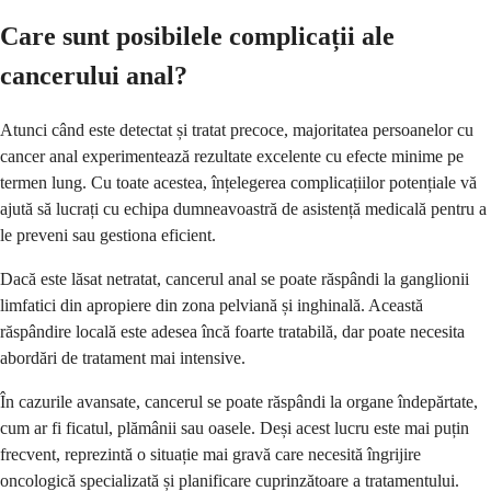
Care sunt posibilele complicații ale
cancerului anal?
Atunci când este detectat și tratat precoce, majoritatea persoanelor cu
cancer anal experimentează rezultate excelente cu efecte minime pe
termen lung. Cu toate acestea, înțelegerea complicațiilor potențiale vă
ajută să lucrați cu echipa dumneavoastră de asistență medicală pentru a
le preveni sau gestiona eficient.
Dacă este lăsat netratat, cancerul anal se poate răspândi la ganglionii
limfatici din apropiere din zona pelviană și inghinală. Această
răspândire locală este adesea încă foarte tratabilă, dar poate necesita
abordări de tratament mai intensive.
În cazurile avansate, cancerul se poate răspândi la organe îndepărtate,
cum ar fi ficatul, plămânii sau oasele. Deși acest lucru este mai puțin
frecvent, reprezintă o situație mai gravă care necesită îngrijire
oncologică specializată și planificare cuprinzătoare a tratamentului.