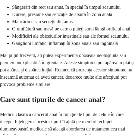
Sângerări din rect sau anus, în special în timpul scaunului
Durere, presiune sau senzație de arsură în zona anală
Mâncărime sau secreții din anus
O umflătură sau masă pe care o puteți simți lângă orificiul anal
Modificări ale obiceiurilor intestinale sau ale formei scaunului
Ganglioni limfatici inflamați în zona anală sau inghinală
Mai puțin frecvent, ați putea experimenta oboseală neobișnuită sau
pierdere inexplicabilă în greutate. Aceste simptome pot apărea treptat și
pot apărea și dispărea inițial. Rețineți că prezența acestor simptome nu
înseamnă automat că aveți cancer, deoarece multe alte afecțiuni pot
provoca probleme similare.
Care sunt tipurile de cancer anal?
Medicii clasifică cancerul anal în funcție de tipul de celule în care
începe. Înțelegerea acestor tipuri îi ajută pe membrii echipei
dumneavoastră medicale să aleagă abordarea de tratament cea mai