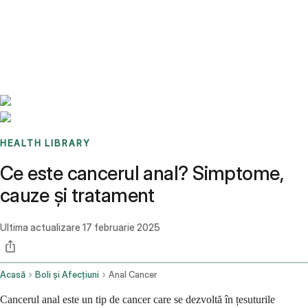
Benchmarks
Stories
FAQ
Sign up / Log in
HEALTH LIBRARY
Ce este cancerul anal? Simptome,
cauze și tratament
Ultima actualizare
17 februarie 2025
Acasă
Boli și Afecțiuni
Anal Cancer
Cancerul anal este un tip de cancer care se dezvoltă în țesuturile