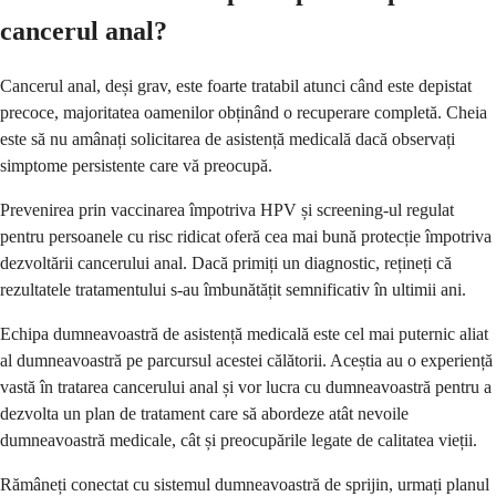
cancerul anal?
Cancerul anal, deși grav, este foarte tratabil atunci când este depistat
precoce, majoritatea oamenilor obținând o recuperare completă. Cheia
este să nu amânați solicitarea de asistență medicală dacă observați
simptome persistente care vă preocupă.
Prevenirea prin vaccinarea împotriva HPV și screening-ul regulat
pentru persoanele cu risc ridicat oferă cea mai bună protecție împotriva
dezvoltării cancerului anal. Dacă primiți un diagnostic, rețineți că
rezultatele tratamentului s-au îmbunătățit semnificativ în ultimii ani.
Echipa dumneavoastră de asistență medicală este cel mai puternic aliat
al dumneavoastră pe parcursul acestei călătorii. Aceștia au o experiență
vastă în tratarea cancerului anal și vor lucra cu dumneavoastră pentru a
dezvolta un plan de tratament care să abordeze atât nevoile
dumneavoastră medicale, cât și preocupările legate de calitatea vieții.
Rămâneți conectat cu sistemul dumneavoastră de sprijin, urmați planul