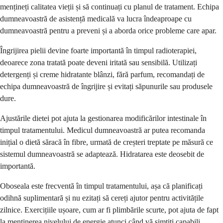
mențineți calitatea vieții și să continuați cu planul de tratament. Echipa
dumneavoastră de asistență medicală va lucra îndeaproape cu
dumneavoastră pentru a preveni și a aborda orice probleme care apar.
Îngrijirea pielii devine foarte importantă în timpul radioterapiei,
deoarece zona tratată poate deveni iritată sau sensibilă. Utilizați
detergenți și creme hidratante blânzi, fără parfum, recomandați de
echipa dumneavoastră de îngrijire și evitați săpunurile sau produsele
dure.
Ajustările dietei pot ajuta la gestionarea modificărilor intestinale în
timpul tratamentului. Medicul dumneavoastră ar putea recomanda
inițial o dietă săracă în fibre, urmată de creșteri treptate pe măsură ce
sistemul dumneavoastră se adaptează. Hidratarea este deosebit de
importantă.
Oboseala este frecventă în timpul tratamentului, așa că planificați
odihnă suplimentară și nu ezitați să cereți ajutor pentru activitățile
zilnice. Exercițiile ușoare, cum ar fi plimbările scurte, pot ajuta de fapt
la menținerea nivelului de energie atunci când vă simțiți capabili.