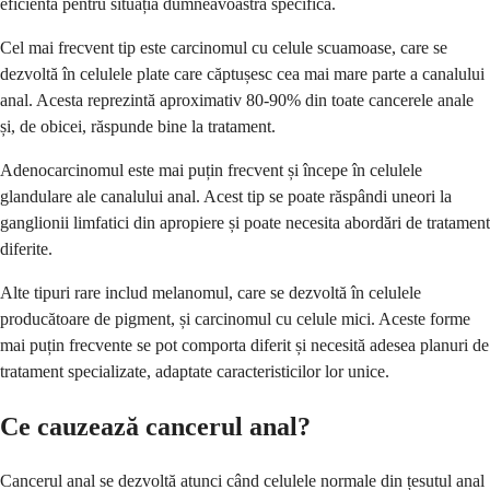
eficientă pentru situația dumneavoastră specifică.
Cel mai frecvent tip este carcinomul cu celule scuamoase, care se
dezvoltă în celulele plate care căptușesc cea mai mare parte a canalului
anal. Acesta reprezintă aproximativ 80-90% din toate cancerele anale
și, de obicei, răspunde bine la tratament.
Adenocarcinomul este mai puțin frecvent și începe în celulele
glandulare ale canalului anal. Acest tip se poate răspândi uneori la
ganglionii limfatici din apropiere și poate necesita abordări de tratament
diferite.
Alte tipuri rare includ melanomul, care se dezvoltă în celulele
producătoare de pigment, și carcinomul cu celule mici. Aceste forme
mai puțin frecvente se pot comporta diferit și necesită adesea planuri de
tratament specializate, adaptate caracteristicilor lor unice.
Ce cauzează cancerul anal?
Cancerul anal se dezvoltă atunci când celulele normale din țesutul anal