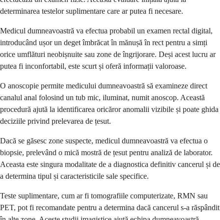
determinarea testelor suplimentare care ar putea fi necesare.
Medicul dumneavoastră va efectua probabil un examen rectal digital,
introducând ușor un deget îmbrăcat în mănușă în rect pentru a simți
orice umflături neobișnuite sau zone de îngrijorare. Deși acest lucru ar
putea fi inconfortabil, este scurt și oferă informații valoroase.
O anoscopie permite medicului dumneavoastră să examineze direct
canalul anal folosind un tub mic, iluminat, numit anoscop. Această
procedură ajută la identificarea oricăror anomalii vizibile și poate ghida
deciziile privind prelevarea de țesut.
Dacă se găsesc zone suspecte, medicul dumneavoastră va efectua o
biopsie, prelevând o mică mostră de țesut pentru analiză de laborator.
Aceasta este singura modalitate de a diagnostica definitiv cancerul și de
a determina tipul și caracteristicile sale specifice.
Teste suplimentare, cum ar fi tomografiile computerizate, RMN sau
PET, pot fi recomandate pentru a determina dacă cancerul s-a răspândit
în alte zone. Aceste studii imagistice ajută echipa dumneavoastră