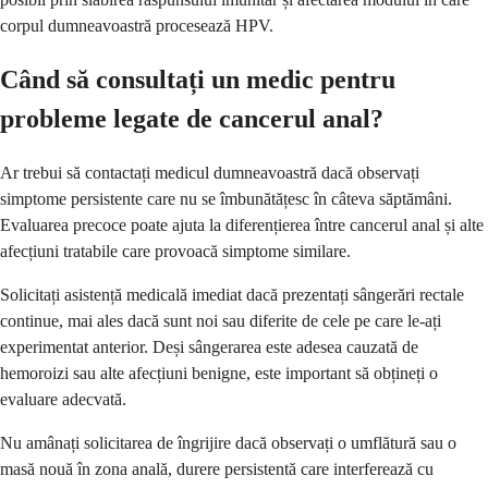
corpul dumneavoastră procesează HPV.
Când să consultați un medic pentru
probleme legate de cancerul anal?
Ar trebui să contactați medicul dumneavoastră dacă observați
simptome persistente care nu se îmbunătățesc în câteva săptămâni.
Evaluarea precoce poate ajuta la diferențierea între cancerul anal și alte
afecțiuni tratabile care provoacă simptome similare.
Solicitați asistență medicală imediat dacă prezentați sângerări rectale
continue, mai ales dacă sunt noi sau diferite de cele pe care le-ați
experimentat anterior. Deși sângerarea este adesea cauzată de
hemoroizi sau alte afecțiuni benigne, este important să obțineți o
evaluare adecvată.
Nu amânați solicitarea de îngrijire dacă observați o umflătură sau o
masă nouă în zona anală, durere persistentă care interferează cu