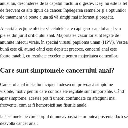
anusului, deschiderea de la capătul tractului digestiv. Deși nu este la fel
de frecvent ca alte tipuri de cancer, înțelegerea semnelor și a opțiunilor
de tratament vă poate ajuta să vă simțiți mai informat și pregătit.
Această afecțiune afectează celulele care căptușesc canalul anal sau
pielea din jurul orificiului anal. Majoritatea cazurilor sunt legate de
anumite infecții virale, în special virusul papiloma uman (HPV). Vestea
bună este că, atunci când este depistat precoce, cancerul anal este
foarte tratabil, cu rezultate excelente pentru majoritatea oamenilor.
Care sunt simptomele cancerului anal?
Cancerul anal în stadiu incipient adesea nu provoacă simptome
vizibile, motiv pentru care controalele regulate sunt importante. Când
apar simptome, acestea pot fi uneori confundate cu afecțiuni mai
frecvente, cum ar fi hemoroizii sau fisurile anale.
Iată semnele pe care corpul dumneavoastră le-ar putea prezenta dacă se
dezvoltă cancer anal: