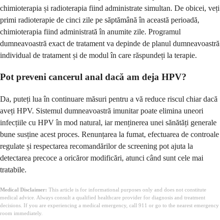
chimioterapia și radioterapia fiind administrate simultan. De obicei, veți
primi radioterapie de cinci zile pe săptămână în această perioadă,
chimioterapia fiind administrată în anumite zile. Programul
dumneavoastră exact de tratament va depinde de planul dumneavoastră
individual de tratament și de modul în care răspundeți la terapie.
Pot preveni cancerul anal dacă am deja HPV?
Da, puteți lua în continuare măsuri pentru a vă reduce riscul chiar dacă
aveți HPV. Sistemul dumneavoastră imunitar poate elimina uneori
infecțiile cu HPV în mod natural, iar menținerea unei sănătăți generale
bune susține acest proces. Renunțarea la fumat, efectuarea de controale
regulate și respectarea recomandărilor de screening pot ajuta la
detectarea precoce a oricăror modificări, atunci când sunt cele mai
tratabile.
Medical Disclaimer:
This article is for informational purposes only and does not constitute
medical advice. Always consult a qualified healthcare provider for diagnosis and treatment
decisions. If you are experiencing a medical emergency, call 911 or go to the nearest emergency
room immediately.