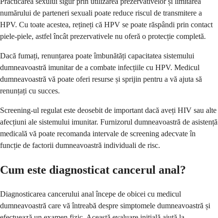
Practicarea sexului sigur prin utilizarea prezervativelor și limitarea
numărului de parteneri sexuali poate reduce riscul de transmitere a
HPV. Cu toate acestea, rețineți că HPV se poate răspândi prin contact
piele-piele, astfel încât prezervativele nu oferă o protecție completă.
Dacă fumați, renunțarea poate îmbunătăți capacitatea sistemului
dumneavoastră imunitar de a combate infecțiile cu HPV. Medicul
dumneavoastră vă poate oferi resurse și sprijin pentru a vă ajuta să
renunțați cu succes.
Screening-ul regulat este deosebit de important dacă aveți HIV sau alte
afecțiuni ale sistemului imunitar. Furnizorul dumneavoastră de asistență
medicală vă poate recomanda intervale de screening adecvate în
funcție de factorii dumneavoastră individuali de risc.
Cum este diagnosticat cancerul anal?
Diagnosticarea cancerului anal începe de obicei cu medicul
dumneavoastră care vă întreabă despre simptomele dumneavoastră și
efectuează un examen fizic. Această evaluare inițială ajută la