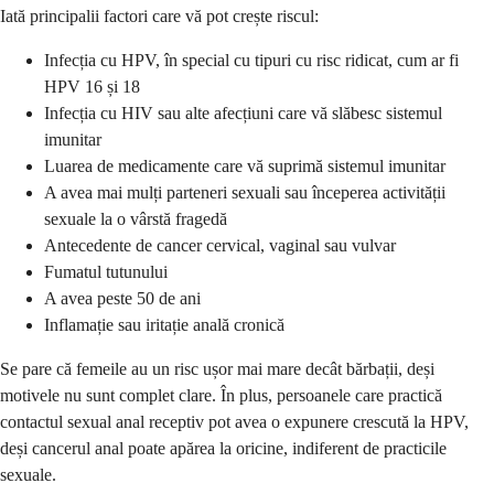
Iată principalii factori care vă pot crește riscul:
Infecția cu HPV, în special cu tipuri cu risc ridicat, cum ar fi
HPV 16 și 18
Infecția cu HIV sau alte afecțiuni care vă slăbesc sistemul
imunitar
Luarea de medicamente care vă suprimă sistemul imunitar
A avea mai mulți parteneri sexuali sau începerea activității
sexuale la o vârstă fragedă
Antecedente de cancer cervical, vaginal sau vulvar
Fumatul tutunului
A avea peste 50 de ani
Inflamație sau iritație anală cronică
Se pare că femeile au un risc ușor mai mare decât bărbații, deși
motivele nu sunt complet clare. În plus, persoanele care practică
contactul sexual anal receptiv pot avea o expunere crescută la HPV,
deși cancerul anal poate apărea la oricine, indiferent de practicile
sexuale.