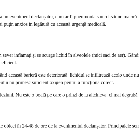
e la un eveniment declanșator, cum ar fi pneumonia sau o leziune majoră.
mai puțin anxios în legătură cu această urgență medicală.
sever inflamați și se scurge lichid în alveolele (mici saci de aer). Gândi
eficient.
nd această barieră este deteriorată, lichidul se infiltrează acolo unde nu
pului nu primesc suficient oxigen pentru a funcționa corect.
ziuni. Nu este o boală pe care o prinzi de la altcineva, ci mai degrabă r
obicei în 24-48 de ore de la evenimentul declanșator. Principalele semne