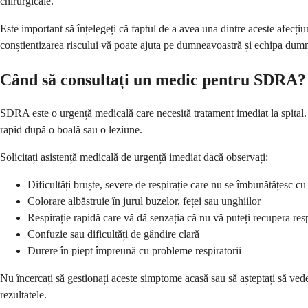
chirurgicale.
Este important să înțelegeți că faptul de a avea una dintre aceste afec
conștientizarea riscului vă poate ajuta pe dumneavoastră și echipa dum
Când să consultați un medic pentru SDRA?
SDRA este o urgență medicală care necesită tratament imediat la spital. A
rapid după o boală sau o leziune.
Solicitați asistență medicală de urgență imediat dacă observați:
Dificultăți bruște, severe de respirație care nu se îmbunătățesc cu
Colorare albăstruie în jurul buzelor, feței sau unghiilor
Respirație rapidă care vă dă senzația că nu vă puteți recupera resp
Confuzie sau dificultăți de gândire clară
Durere în piept împreună cu probleme respiratorii
Nu încercați să gestionați aceste simptome acasă sau să așteptați să ved
rezultatele.