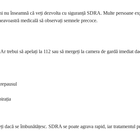
țiuni nu înseamnă că veți dezvolta cu siguranță SDRA. Multe persoane ex
neavoastră medicală să observați semnele precoce.
r trebui să apelați la 112 sau să mergeți la camera de gardă imediat dacă
 repausul
irația
eți dacă se îmbunătățesc. SDRA se poate agrava rapid, iar tratamentul pr