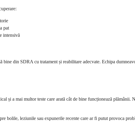
cuperare:
torie
a pat
e intensivă
ză bine din SDRA cu tratament și reabilitare adecvate. Echipa dumneavoa
l și a mai multor teste care arată cât de bine funcționează plămânii. N
e bolile, leziunile sau expunerile recente care ar fi putut provoca prob