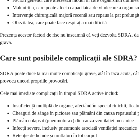
Factori genetici care afectează modul în care organismul dumnea
Malnutriția, care poate afecta capacitatea de vindecare a organis
Intervenție chirurgicală majoră recentă sau repaus la pat prelungi
Obezitatea, care poate face respirația mai dificilă
Prezența acestor factori de risc nu înseamnă că veți dezvolta SDRA, dar î
gravă.
Care sunt posibilele complicații ale SDRA?
SDRA poate duce la mai multe complicații grave, atât în faza acută, cât
provoca uneori propriile provocări.
Cele mai imediate complicații în timpul SDRA active includ:
Insuficiență multiplă de organe, afectând în special rinichii, ficatu
Cheaguri de sânge în picioare sau plămâni din cauza repausului p
Plămân colapsat (pneumotorax) din cauza ventilației mecanice
Infecții severe, inclusiv pneumonie asociată ventilației mecanice
Retenție de lichide și umflături în tot corpul