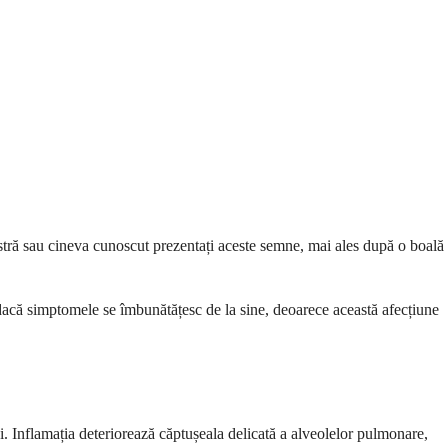
stră sau cineva cunoscut prezentați aceste semne, mai ales după o boală
 dacă simptomele se îmbunătățesc de la sine, deoarece această afecțiune
i. Inflamația deteriorează căptușeala delicată a alveolelor pulmonare,