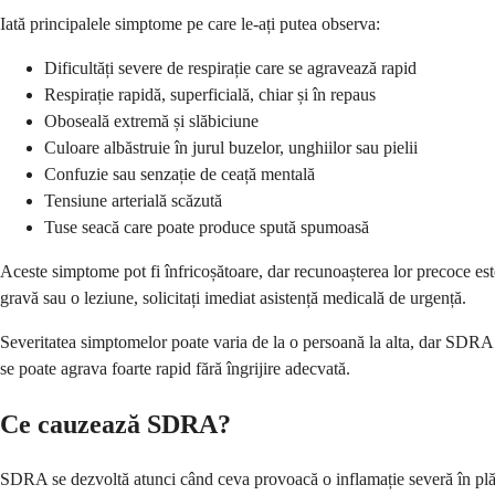
Iată principalele simptome pe care le-ați putea observa:
Dificultăți severe de respirație care se agravează rapid
Respirație rapidă, superficială, chiar și în repaus
Oboseală extremă și slăbiciune
Culoare albăstruie în jurul buzelor, unghiilor sau pielii
Confuzie sau senzație de ceață mentală
Tensiune arterială scăzută
Tuse seacă care poate produce spută spumoasă
Aceste simptome pot fi înfricoșătoare, dar recunoașterea lor precoce es
gravă sau o leziune, solicitați imediat asistență medicală de urgență.
Severitatea simptomelor poate varia de la o persoană la alta, dar SDRA 
se poate agrava foarte rapid fără îngrijire adecvată.
Ce cauzează SDRA?
SDRA se dezvoltă atunci când ceva provoacă o inflamație severă în plămân