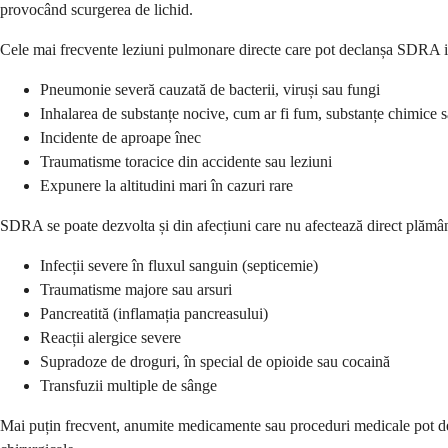
provocând scurgerea de lichid.
Cele mai frecvente leziuni pulmonare directe care pot declanșa SDRA 
Pneumonie severă cauzată de bacterii, viruși sau fungi
Inhalarea de substanțe nocive, cum ar fi fum, substanțe chimice
Incidente de aproape înec
Traumatisme toracice din accidente sau leziuni
Expunere la altitudini mari în cazuri rare
SDRA se poate dezvolta și din afecțiuni care nu afectează direct plămâni
Infecții severe în fluxul sanguin (septicemie)
Traumatisme majore sau arsuri
Pancreatită (inflamația pancreasului)
Reacții alergice severe
Supradoze de droguri, în special de opioide sau cocaină
Transfuzii multiple de sânge
Mai puțin frecvent, anumite medicamente sau proceduri medicale pot de