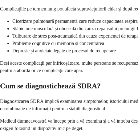
Complicațiile pe termen lung pot afecta supraviețuitorii chiar și după re
Cicerizare pulmonară permanentă care reduce capacitatea respira
Slăbiciune musculară și oboseală din cauza repausului prelungit l
Tulburare de stres post-traumatică din cauza experienței de terapi
Probleme cognitive cu memoria și concentrarea
Depresie și anxietate legate de procesul de recuperare
Deși aceste complicații par înfricoșătoare, multe persoane se recuperea
pentru a aborda orice complicații care apar.
Cum se diagnostichează SDRA?
Diagnosticarea SDRA implică examinarea simptomelor, istoricului medica
o combinație de informații pentru a stabili diagnosticul.
Medicul dumneavoastră va începe prin a vă examina și a vă întreba despr
oxigen folosind un dispozitiv mic pe deget.