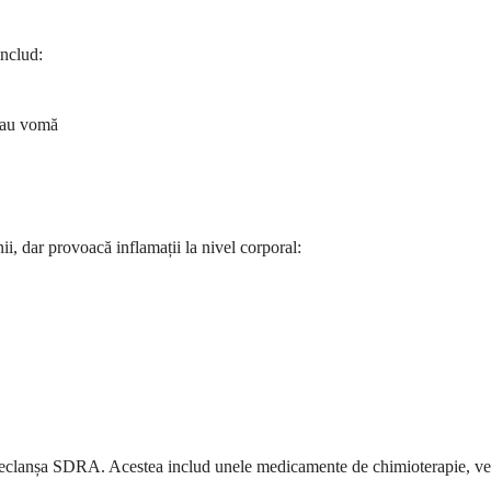
includ:
 sau vomă
i, dar provoacă inflamații la nivel corporal:
clanșa SDRA. Acestea includ unele medicamente de chimioterapie, ventil