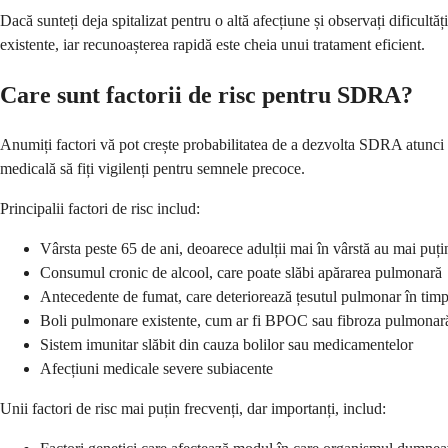
Dacă sunteți deja spitalizat pentru o altă afecțiune și observați dificu
existente, iar recunoașterea rapidă este cheia unui tratament eficient.
Care sunt factorii de risc pentru SDRA?
Anumiți factori vă pot crește probabilitatea de a dezvolta SDRA atunci 
medicală să fiți vigilenți pentru semnele precoce.
Principalii factori de risc includ:
Vârsta peste 65 de ani, deoarece adulții mai în vârstă au mai pu
Consumul cronic de alcool, care poate slăbi apărarea pulmonară
Antecedente de fumat, care deteriorează țesutul pulmonar în tim
Boli pulmonare existente, cum ar fi BPOC sau fibroza pulmonar
Sistem imunitar slăbit din cauza bolilor sau medicamentelor
Afecțiuni medicale severe subiacente
Unii factori de risc mai puțin frecvenți, dar importanți, includ: