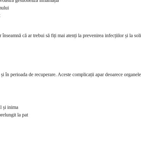
voastră gestionează inflamația
mului
t
nseamnă că ar trebui să fiți mai atenți la prevenirea infecțiilor și la so
 și în perioada de recuperare. Aceste complicații apar deoarece organele
l și inima
relungit la pat