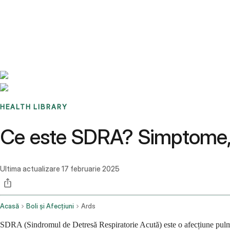
Benchmarks
Stories
FAQ
Sign up / Log in
HEALTH LIBRARY
Ce este SDRA? Simptome,
Ultima actualizare
17 februarie 2025
Acasă
Boli și Afecțiuni
Ards
SDRA (Sindromul de Detresă Respiratorie Acută) este o afecțiune pulmona