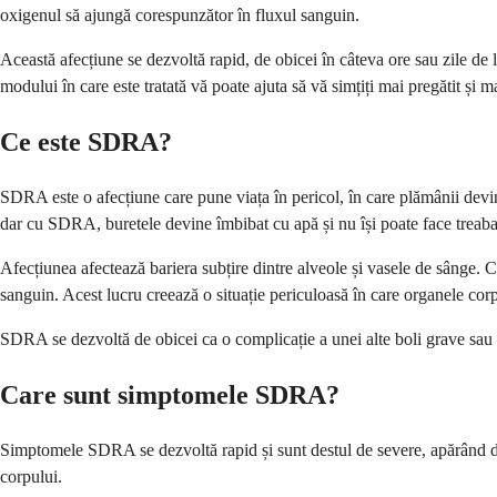
oxigenul să ajungă corespunzător în fluxul sanguin.
Această afecțiune se dezvoltă rapid, de obicei în câteva ore sau zile d
modului în care este tratată vă poate ajuta să vă simțiți mai pregătit și 
Ce este SDRA?
SDRA este o afecțiune care pune viața în pericol, în care plămânii devin 
dar cu SDRA, buretele devine îmbibat cu apă și nu își poate face treaba 
Afecțiunea afectează bariera subțire dintre alveole și vasele de sânge. Câ
sanguin. Acest lucru creează o situație periculoasă în care organele cor
SDRA se dezvoltă de obicei ca o complicație a unei alte boli grave sau le
Care sunt simptomele SDRA?
Simptomele SDRA se dezvoltă rapid și sunt destul de severe, apărând de 
corpului.