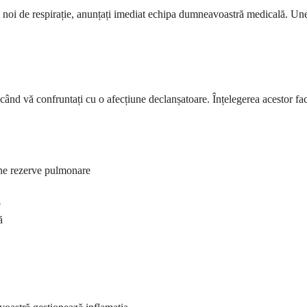
ltăți noi de respirație, anunțați imediat echipa dumneavoastră medicală.
când vă confruntați cu o afecțiune declanșatoare. Înțelegerea acestor f
ține rezerve pulmonare
p
ă