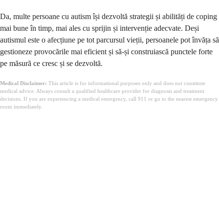
Da, multe persoane cu autism își dezvoltă strategii și abilități de coping
mai bune în timp, mai ales cu sprijin și intervenție adecvate. Deși
autismul este o afecțiune pe tot parcursul vieții, persoanele pot învăța să
gestioneze provocările mai eficient și să-și construiască punctele forte
pe măsură ce cresc și se dezvoltă.
Medical Disclaimer:
This article is for informational purposes only and does not constitute
medical advice. Always consult a qualified healthcare provider for diagnosis and treatment
decisions. If you are experiencing a medical emergency, call 911 or go to the nearest emergency
room immediately.