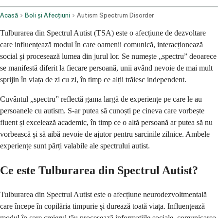
Acasă
Boli și Afecțiuni
Autism Spectrum Disorder
Tulburarea din Spectrul Autist (TSA) este o afecțiune de dezvoltare
care influențează modul în care oamenii comunică, interacționează
social și procesează lumea din jurul lor. Se numește „spectru” deoarece
se manifestă diferit la fiecare persoană, unii având nevoie de mai mult
sprijin în viața de zi cu zi, în timp ce alții trăiesc independent.
Cuvântul „spectru” reflectă gama largă de experiențe pe care le au
persoanele cu autism. S-ar putea să cunoști pe cineva care vorbește
fluent și excelează academic, în timp ce o altă persoană ar putea să nu
vorbească și să aibă nevoie de ajutor pentru sarcinile zilnice. Ambele
experiențe sunt părți valabile ale spectrului autist.
Ce este Tulburarea din Spectrul Autist?
Tulburarea din Spectrul Autist este o afecțiune neurodezvoltmentală
care începe în copilăria timpurie și durează toată viața. Influențează
modul în care creierul tău procesează informațiile sociale, comunicarea