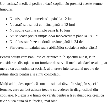
Contactează medicul pediatru dacă copilul tău prezintă aceste semne
timpurii:
Nu răspunde la numele său până la 12 luni
Nu arată sau salută cu mâna până la 12 luni
Nu spune cuvinte simple până la 16 luni
Nu se joacă jocuri simple de-a face-credință până la 18 luni
Nu folosește fraze cu două cuvinte până la 24 de luni
Pierderea limbajului sau a abilităților sociale la orice vârstă
Pentru adulții care bănuiesc că ar putea fi în spectrul autist, ia în
considerare discuția cu un furnizor de servicii medicale dacă te-ai luptat
mereu cu comunicarea socială, ai interese intense sau ai nevoie de
rutine stricte pentru a te simți confortabil.
Mulți adulți descoperă că sunt autiști mai târziu în viață, în special
femeile, care au fost adesea trecute cu vederea în diagnosticul din
copilărie. Nu există o limită de vârstă pentru a fi evaluat dacă crezi că
te-ar putea ajuta să te înțelegi mai bine.