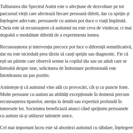
Tulburarea din Spectrul Autist este o afecțiune de dezvoltare pe tot
parcursul vieții care afectează fiecare persoană diferit, dar cu sprijin și
înțelegere adecvate, persoanele cu autism pot duce o viață împlinită.
Cheia este să recunoaștem că autismul nu este ceva de vindecat, ci mai
degrabă o modalitate diferită de a experimenta lumea.
Recunoașterea și intervenția precoce pot face o diferență semnificativă,
dar nu este niciodată prea târziu să cauți sprijin sau diagnostic. Fie că
ești un părinte care observă semne la copilul tău sau un adult care se
întreabă despre sine, solicitarea de îndrumare profesională este
întotdeauna un pas pozitiv.
Amintește-ți că autismul vine atât cu provocări, cât și cu puncte forte.
Multe persoane cu autism au abilități excepționale în domenii precum
recunoașterea tiparelor, atenția la detalii sau expertiză profundă în
interesele lor. Societatea beneficiază atunci când sprijinim persoanele
cu autism să-și utilizeze talentele unice.
Cel mai important lucru este să abordezi autismul cu răbdare, înțelegere