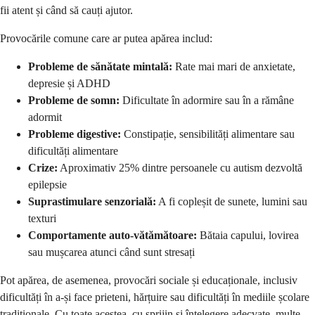
fii atent și când să cauți ajutor.
Provocările comune care ar putea apărea includ:
Probleme de sănătate mintală:
Rate mai mari de anxietate,
depresie și ADHD
Probleme de somn:
Dificultate în adormire sau în a rămâne
adormit
Probleme digestive:
Constipație, sensibilități alimentare sau
dificultăți alimentare
Crize:
Aproximativ 25% dintre persoanele cu autism dezvoltă
epilepsie
Suprastimulare senzorială:
A fi copleșit de sunete, lumini sau
texturi
Comportamente auto-vătămătoare:
Bătaia capului, lovirea
sau mușcarea atunci când sunt stresați
Pot apărea, de asemenea, provocări sociale și educaționale, inclusiv
dificultăți în a-și face prieteni, hărțuire sau dificultăți în mediile școlare
tradiționale. Cu toate acestea, cu sprijin și înțelegere adecvate, multe