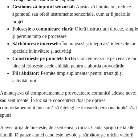
Gestionează inputul senzorial:
Ajustează iluminatul, reduce
zgomotul sau oferă instrumente senzoriale, cum ar fi jucăriile
fidget
Folosește o comunicare clară:
Oferă instrucțiuni directe, simple
și permite timp de procesare
Sărbătorește interesele:
Încurajează și integrează interesele lor
speciale în învățare și activități
Construiește pe punctele forte:
Concentrează-te pe ceea ce fac
bine și folosește acele abilități pentru a aborda provocările
Fii răbdător:
Permite timp suplimentar pentru tranziții și
activități noi
Amintește-ți că comportamentele provocatoare comunică adesea nevoi
sau sentimente. În loc să te concentrezi doar pe oprirea
comportamentului, încearcă să înțelegi ce încearcă persoana iubită să-ți
spună.
A avea grijă de tine este, de asemenea, crucial. Caută sprijin de la alte
familii, fă pauze atunci când este nevoie și sărbătorește micile victorii