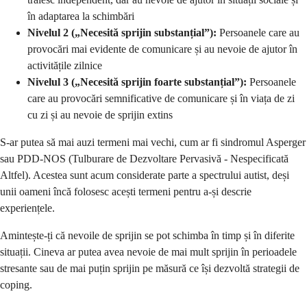
în adaptarea la schimbări
Nivelul 2 („Necesită sprijin substanțial”):
Persoanele care au
provocări mai evidente de comunicare și au nevoie de ajutor în
activitățile zilnice
Nivelul 3 („Necesită sprijin foarte substanțial”):
Persoanele
care au provocări semnificative de comunicare și în viața de zi
cu zi și au nevoie de sprijin extins
S-ar putea să mai auzi termeni mai vechi, cum ar fi sindromul Asperger
sau PDD-NOS (Tulburare de Dezvoltare Pervasivă - Nespecificată
Altfel). Acestea sunt acum considerate parte a spectrului autist, deși
unii oameni încă folosesc acești termeni pentru a-și descrie
experiențele.
Amintește-ți că nevoile de sprijin se pot schimba în timp și în diferite
situații. Cineva ar putea avea nevoie de mai mult sprijin în perioadele
stresante sau de mai puțin sprijin pe măsură ce își dezvoltă strategii de
coping.