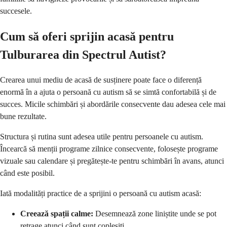
succesele.
Cum să oferi sprijin acasă pentru
Tulburarea din Spectrul Autist?
Crearea unui mediu de acasă de susținere poate face o diferență
enormă în a ajuta o persoană cu autism să se simtă confortabilă și de
succes. Micile schimbări și abordările consecvente dau adesea cele mai
bune rezultate.
Structura și rutina sunt adesea utile pentru persoanele cu autism.
Încearcă să menții programe zilnice consecvente, folosește programe
vizuale sau calendare și pregătește-te pentru schimbări în avans, atunci
când este posibil.
Iată modalități practice de a sprijini o persoană cu autism acasă:
Creează spații calme:
Desemnează zone liniștite unde se pot
retrage atunci când sunt copleșiți