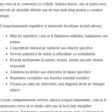
nu vrea să se conecteze cu ceilalți. Adesea doresc, dar ar putea avea
nevoie de abordări diferite sau de mai mult timp pentru a construi
relații.
Comportamentele repetitive și interesele focalizate includ adesea:
Mișcări repetitive, cum ar fi fluturarea mâinilor, balansarea sau
rotirea
Concentrare intensă pe subiecte sau obiecte specifice
Nevoie puternică de rutine și dificultate cu schimbările
Reacții neobișnuite la sunete, texturi, lumini sau alte stimuli
senzoriali
Alinierea jucăriilor sau obiectelor în tipare specifice
Repetarea cuvintelor sau frazelor (numită ecolalie)
Fixarea pe părți ale obiectelor, mai degrabă decât pe întregul
obiect
Aceste comportamente servesc adesea scopuri importante, cum ar fi
ajutorarea cuiva să se simtă calm sau să facă față situațiilor
copleșitoare. Înțelegerea acestui lucru te poate ajuta să răspunzi cu