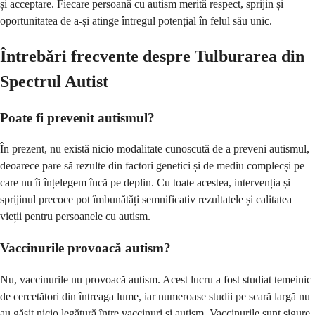
și acceptare. Fiecare persoană cu autism merită respect, sprijin și
oportunitatea de a-și atinge întregul potențial în felul său unic.
Întrebări frecvente despre Tulburarea din
Spectrul Autist
Poate fi prevenit autismul?
În prezent, nu există nicio modalitate cunoscută de a preveni autismul,
deoarece pare să rezulte din factori genetici și de mediu complecși pe
care nu îi înțelegem încă pe deplin. Cu toate acestea, intervenția și
sprijinul precoce pot îmbunătăți semnificativ rezultatele și calitatea
vieții pentru persoanele cu autism.
Vaccinurile provoacă autism?
Nu, vaccinurile nu provoacă autism. Acest lucru a fost studiat temeinic
de cercetători din întreaga lume, iar numeroase studii pe scară largă nu
au găsit nicio legătură între vaccinuri și autism. Vaccinurile sunt sigure