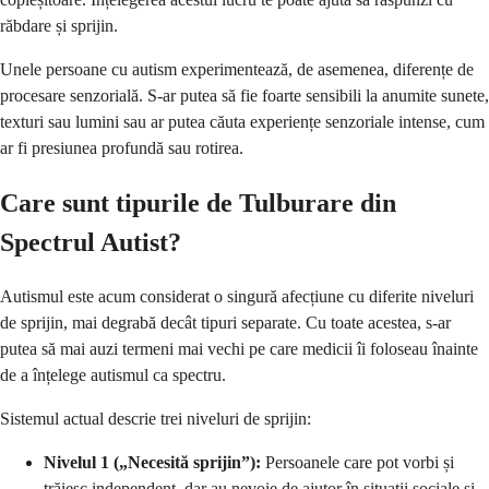
răbdare și sprijin.
Unele persoane cu autism experimentează, de asemenea, diferențe de
procesare senzorială. S-ar putea să fie foarte sensibili la anumite sunete,
texturi sau lumini sau ar putea căuta experiențe senzoriale intense, cum
ar fi presiunea profundă sau rotirea.
Care sunt tipurile de Tulburare din
Spectrul Autist?
Autismul este acum considerat o singură afecțiune cu diferite niveluri
de sprijin, mai degrabă decât tipuri separate. Cu toate acestea, s-ar
putea să mai auzi termeni mai vechi pe care medicii îi foloseau înainte
de a înțelege autismul ca spectru.
Sistemul actual descrie trei niveluri de sprijin:
Nivelul 1 („Necesită sprijin”):
Persoanele care pot vorbi și
trăiesc independent, dar au nevoie de ajutor în situații sociale și