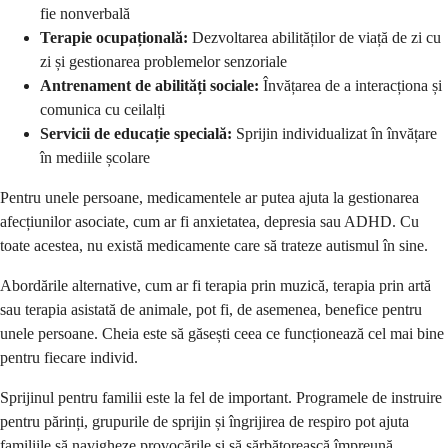
fie nonverbală
Terapie ocupațională:
Dezvoltarea abilităților de viață de zi cu
zi și gestionarea problemelor senzoriale
Antrenament de abilități sociale:
Învățarea de a interacționa și
comunica cu ceilalți
Servicii de educație specială:
Sprijin individualizat în învățare
în mediile școlare
Pentru unele persoane, medicamentele ar putea ajuta la gestionarea
afecțiunilor asociate, cum ar fi anxietatea, depresia sau ADHD. Cu
toate acestea, nu există medicamente care să trateze autismul în sine.
Abordările alternative, cum ar fi terapia prin muzică, terapia prin artă
sau terapia asistată de animale, pot fi, de asemenea, benefice pentru
unele persoane. Cheia este să găsești ceea ce funcționează cel mai bine
pentru fiecare individ.
Sprijinul pentru familii este la fel de important. Programele de instruire
pentru părinți, grupurile de sprijin și îngrijirea de respiro pot ajuta
familiile să navigheze provocările și să sărbătorească împreună