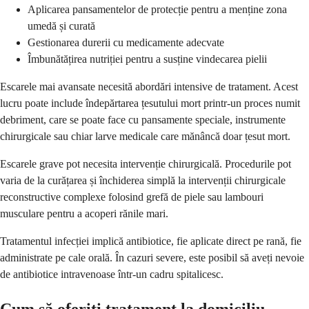
Aplicarea pansamentelor de protecție pentru a menține zona
umedă și curată
Gestionarea durerii cu medicamente adecvate
Îmbunătățirea nutriției pentru a susține vindecarea pielii
Escarele mai avansate necesită abordări intensive de tratament. Acest
lucru poate include îndepărtarea țesutului mort printr-un proces numit
debriment, care se poate face cu pansamente speciale, instrumente
chirurgicale sau chiar larve medicale care mănâncă doar țesut mort.
Escarele grave pot necesita intervenție chirurgicală. Procedurile pot
varia de la curățarea și închiderea simplă la intervenții chirurgicale
reconstructive complexe folosind grefă de piele sau lambouri
musculare pentru a acoperi rănile mari.
Tratamentul infecției implică antibiotice, fie aplicate direct pe rană, fie
administrate pe cale orală. În cazuri severe, este posibil să aveți nevoie
de antibiotice intravenoase într-un cadru spitalicesc.