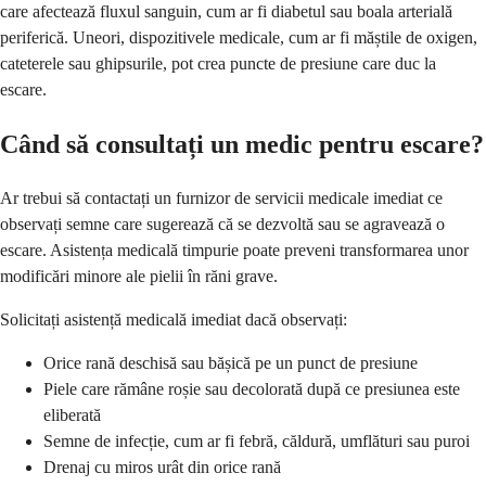
care afectează fluxul sanguin, cum ar fi diabetul sau boala arterială
periferică. Uneori, dispozitivele medicale, cum ar fi măștile de oxigen,
cateterele sau ghipsurile, pot crea puncte de presiune care duc la
escare.
Când să consultați un medic pentru escare?
Ar trebui să contactați un furnizor de servicii medicale imediat ce
observați semne care sugerează că se dezvoltă sau se agravează o
escare. Asistența medicală timpurie poate preveni transformarea unor
modificări minore ale pielii în răni grave.
Solicitați asistență medicală imediat dacă observați:
Orice rană deschisă sau bășică pe un punct de presiune
Piele care rămâne roșie sau decolorată după ce presiunea este
eliberată
Semne de infecție, cum ar fi febră, căldură, umflături sau puroi
Drenaj cu miros urât din orice rană