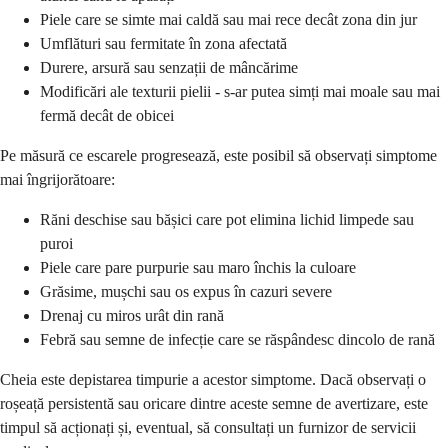
Piele care se simte mai caldă sau mai rece decât zona din jur
Umflături sau fermitate în zona afectată
Durere, arsură sau senzații de mâncărime
Modificări ale texturii pielii - s-ar putea simți mai moale sau mai
fermă decât de obicei
Pe măsură ce escarele progresează, este posibil să observați simptome
mai îngrijorătoare:
Răni deschise sau bășici care pot elimina lichid limpede sau
puroi
Piele care pare purpurie sau maro închis la culoare
Grăsime, mușchi sau os expus în cazuri severe
Drenaj cu miros urât din rană
Febră sau semne de infecție care se răspândesc dincolo de rană
Cheia este depistarea timpurie a acestor simptome. Dacă observați o
roșeață persistentă sau oricare dintre aceste semne de avertizare, este
timpul să acționați și, eventual, să consultați un furnizor de servicii