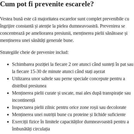
Cum pot fi prevenite escarele?
Vestea bună este că majoritatea escarelor sunt complet prevenibile cu
îngrijire constantă și atenție la pielea dumneavoastră. Prevenirea se
concentrează pe ameliorarea presiunii, menținerea pielii sănătoase și
menținerea unei sănătăți generale bune.
Strategiile cheie de prevenire includ:
Schimbarea poziției la fiecare 2 ore atunci când sunteți în pat sau
la fiecare 15-30 de minute atunci când stați așezat
Utilizarea unor saltele sau perne speciale concepute pentru a
distribui presiunea
Menținerea pielii curate și uscate, mai ales după transpirație sau
incontinență
Inspectarea pielii zilnic pentru orice zone roșii sau decolorate
Menținerea unei nutriții bune cu proteine și lichide suficiente
Exerciții fizice în limitele capacităților dumneavoastră pentru a
îmbunătăți circulația