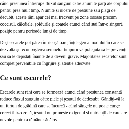
când presiunea întrerupe fluxul sanguin către anumite părți ale corpului
pentru prea mult timp. Numite și ulcere de presiune sau plăgi de
decubit, aceste răni apar cel mai frecvent pe zone osoase precum
coccisul, călcâiele, șoldurile și coatele atunci când stai într-o singură
poziție pentru perioade lungi de timp.
Deși escarele pot părea înfricoșătoare, înțelegerea modului în care se
dezvoltă și recunoașterea semnelor timpurii vă pot ajuta să le preveniți
sau să le depistați înainte de a deveni grave. Majoritatea escarelor sunt
complet prevenibile cu îngrijire și atenție adecvate.
Ce sunt escarele?
Escarele sunt răni care se formează atunci când presiunea constantă
reduce fluxul sanguin către piele și țesutul de dedesubt. Gândiți-vă la
un furtun de grădină care se încurcă - când sângele nu poate curge
corect într-o zonă, țesutul nu primește oxigenul și nutrienții de care are
nevoie pentru a rămâne sănătos.