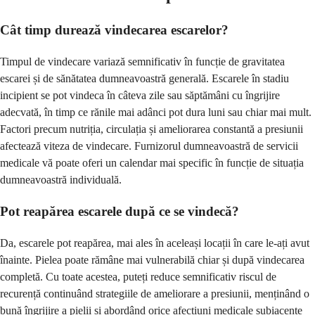
Cât timp durează vindecarea escarelor?
Timpul de vindecare variază semnificativ în funcție de gravitatea
escarei și de sănătatea dumneavoastră generală. Escarele în stadiu
incipient se pot vindeca în câteva zile sau săptămâni cu îngrijire
adecvată, în timp ce rănile mai adânci pot dura luni sau chiar mai mult.
Factori precum nutriția, circulația și ameliorarea constantă a presiunii
afectează viteza de vindecare. Furnizorul dumneavoastră de servicii
medicale vă poate oferi un calendar mai specific în funcție de situația
dumneavoastră individuală.
Pot reapărea escarele după ce se vindecă?
Da, escarele pot reapărea, mai ales în aceleași locații în care le-ați avut
înainte. Pielea poate rămâne mai vulnerabilă chiar și după vindecarea
completă. Cu toate acestea, puteți reduce semnificativ riscul de
recurență continuând strategiile de ameliorare a presiunii, menținând o
bună îngrijire a pielii și abordând orice afecțiuni medicale subiacente