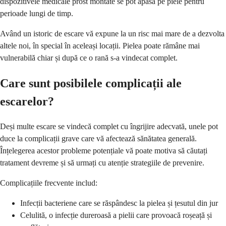
dispozitivele medicale prost montate se pot apăsa pe piele pentru
perioade lungi de timp.
Având un istoric de escare vă expune la un risc mai mare de a dezvolta
altele noi, în special în aceleași locații. Pielea poate rămâne mai
vulnerabilă chiar și după ce o rană s-a vindecat complet.
Care sunt posibilele complicații ale
escarelor?
Deși multe escare se vindecă complet cu îngrijire adecvată, unele pot
duce la complicații grave care vă afectează sănătatea generală.
Înțelegerea acestor probleme potențiale vă poate motiva să căutați
tratament devreme și să urmați cu atenție strategiile de prevenire.
Complicațiile frecvente includ:
Infecții bacteriene care se răspândesc la pielea și țesutul din jur
Celulită, o infecție dureroasă a pielii care provoacă roșeață și