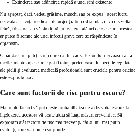
Extinderea sau adâncirea rapidă a unei răni existente
Nu așteptați dacă vedeți grăsime, mușchi sau os expus - acest lucru
necesită asistență medicală de urgență. În mod similar, dacă dezvoltați
febră, frisoane sau vă simțiți rău în general alături de o escare, acestea
ar putea fi semne ale unei infecții grave care se răspândește în
organism.
Chiar dacă nu puteți simți durerea din cauza leziunilor nervoase sau a
medicamentelor, escarele pot fi totuși periculoase. Inspecțiile regulate
ale pielii și evaluarea medicală profesională sunt cruciale pentru oricine
este expus la risc.
Care sunt factorii de risc pentru escare?
Mai mulți factori vă pot crește probabilitatea de a dezvolta escare, iar
înțelegerea acestora vă poate ajuta să luați măsuri preventive. Să
explorăm atât factorii de risc mai frecvenți, cât și unii mai puțin
evidenți, care v-ar putea surprinde.