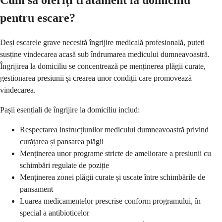
Cum să oferiți tratament la domiciliu
pentru escare?
Deși escarele grave necesită îngrijire medicală profesională, puteți
susține vindecarea acasă sub îndrumarea medicului dumneavoastră.
Îngrijirea la domiciliu se concentrează pe menținerea plăgii curate,
gestionarea presiunii și crearea unor condiții care promovează
vindecarea.
Pașii esențiali de îngrijire la domiciliu includ:
Respectarea instrucțiunilor medicului dumneavoastră privind
curățarea și pansarea plăgii
Menținerea unor programe stricte de ameliorare a presiunii cu
schimbări regulate de poziție
Menținerea zonei plăgii curate și uscate între schimbările de
pansament
Luarea medicamentelor prescrise conform programului, în
special a antibioticelor