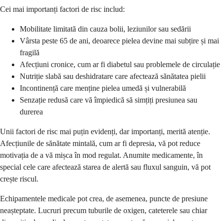
Cei mai importanți factori de risc includ:
Mobilitate limitată din cauza bolii, leziunilor sau sedării
Vârsta peste 65 de ani, deoarece pielea devine mai subțire și mai
fragilă
Afecțiuni cronice, cum ar fi diabetul sau problemele de circulație
Nutriție slabă sau deshidratare care afectează sănătatea pielii
Incontinență care menține pielea umedă și vulnerabilă
Senzație redusă care vă împiedică să simțiți presiunea sau
durerea
Unii factori de risc mai puțin evidenți, dar importanți, merită atenție.
Afecțiunile de sănătate mintală, cum ar fi depresia, vă pot reduce
motivația de a vă mișca în mod regulat. Anumite medicamente, în
special cele care afectează starea de alertă sau fluxul sanguin, vă pot
crește riscul.
Echipamentele medicale pot crea, de asemenea, puncte de presiune
neașteptate. Lucruri precum tuburile de oxigen, cateterele sau chiar