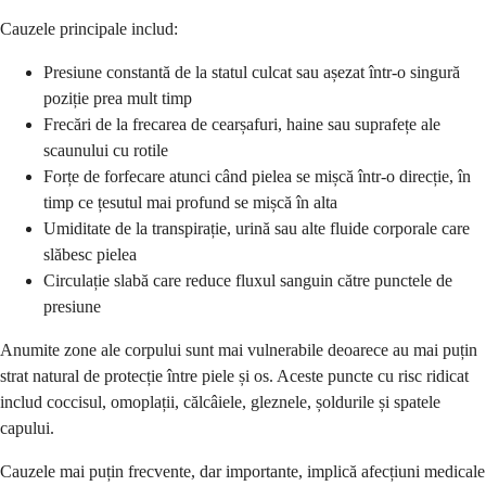
Cauzele principale includ:
Presiune constantă de la statul culcat sau așezat într-o singură
poziție prea mult timp
Frecări de la frecarea de cearșafuri, haine sau suprafețe ale
scaunului cu rotile
Forțe de forfecare atunci când pielea se mișcă într-o direcție, în
timp ce țesutul mai profund se mișcă în alta
Umiditate de la transpirație, urină sau alte fluide corporale care
slăbesc pielea
Circulație slabă care reduce fluxul sanguin către punctele de
presiune
Anumite zone ale corpului sunt mai vulnerabile deoarece au mai puțin
strat natural de protecție între piele și os. Aceste puncte cu risc ridicat
includ coccisul, omoplații, călcâiele, gleznele, șoldurile și spatele
capului.
Cauzele mai puțin frecvente, dar importante, implică afecțiuni medicale