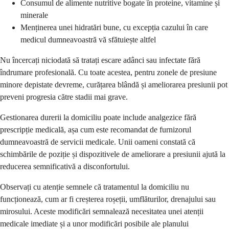
Consumul de alimente nutritive bogate în proteine, vitamine și
minerale
Menținerea unei hidratări bune, cu excepția cazului în care
medicul dumneavoastră vă sfătuiește altfel
Nu încercați niciodată să tratați escare adânci sau infectate fără
îndrumare profesională. Cu toate acestea, pentru zonele de presiune
minore depistate devreme, curățarea blândă și ameliorarea presiunii pot
preveni progresia către stadii mai grave.
Gestionarea durerii la domiciliu poate include analgezice fără
prescripție medicală, așa cum este recomandat de furnizorul
dumneavoastră de servicii medicale. Unii oameni constată că
schimbările de poziție și dispozitivele de ameliorare a presiunii ajută la
reducerea semnificativă a disconfortului.
Observați cu atenție semnele că tratamentul la domiciliu nu
funcționează, cum ar fi creșterea roșeții, umflăturilor, drenajului sau
mirosului. Aceste modificări semnalează necesitatea unei atenții
medicale imediate și a unor modificări posibile ale planului