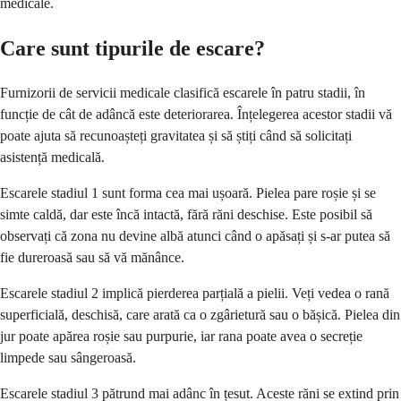
medicale.
Care sunt tipurile de escare?
Furnizorii de servicii medicale clasifică escarele în patru stadii, în
funcție de cât de adâncă este deteriorarea. Înțelegerea acestor stadii vă
poate ajuta să recunoașteți gravitatea și să știți când să solicitați
asistență medicală.
Escarele stadiul 1 sunt forma cea mai ușoară. Pielea pare roșie și se
simte caldă, dar este încă intactă, fără răni deschise. Este posibil să
observați că zona nu devine albă atunci când o apăsați și s-ar putea să
fie dureroasă sau să vă mănânce.
Escarele stadiul 2 implică pierderea parțială a pielii. Veți vedea o rană
superficială, deschisă, care arată ca o zgârietură sau o bășică. Pielea din
jur poate apărea roșie sau purpurie, iar rana poate avea o secreție
limpede sau sângeroasă.
Escarele stadiul 3 pătrund mai adânc în țesut. Aceste răni se extind prin