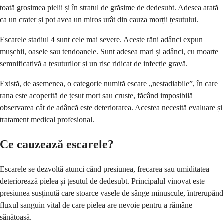
toată grosimea pielii și în stratul de grăsime de dedesubt. Adesea arată
ca un crater și pot avea un miros urât din cauza morții țesutului.
Escarele stadiul 4 sunt cele mai severe. Aceste răni adânci expun
mușchii, oasele sau tendoanele. Sunt adesea mari și adânci, cu moarte
semnificativă a țesuturilor și un risc ridicat de infecție gravă.
Există, de asemenea, o categorie numită escare „nestadiabile”, în care
rana este acoperită de țesut mort sau cruste, făcând imposibilă
observarea cât de adâncă este deteriorarea. Acestea necesită evaluare și
tratament medical profesional.
Ce cauzează escarele?
Escarele se dezvoltă atunci când presiunea, frecarea sau umiditatea
deteriorează pielea și țesutul de dedesubt. Principalul vinovat este
presiunea susținută care stoarce vasele de sânge minuscule, întrerupând
fluxul sanguin vital de care pielea are nevoie pentru a rămâne
sănătoasă.