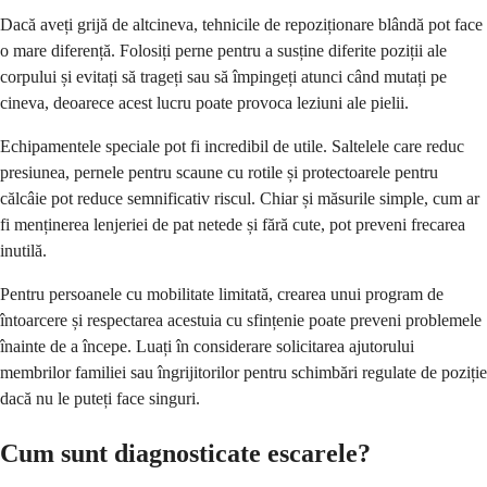
Dacă aveți grijă de altcineva, tehnicile de repoziționare blândă pot face
o mare diferență. Folosiți perne pentru a susține diferite poziții ale
corpului și evitați să trageți sau să împingeți atunci când mutați pe
cineva, deoarece acest lucru poate provoca leziuni ale pielii.
Echipamentele speciale pot fi incredibil de utile. Saltelele care reduc
presiunea, pernele pentru scaune cu rotile și protectoarele pentru
călcâie pot reduce semnificativ riscul. Chiar și măsurile simple, cum ar
fi menținerea lenjeriei de pat netede și fără cute, pot preveni frecarea
inutilă.
Pentru persoanele cu mobilitate limitată, crearea unui program de
întoarcere și respectarea acestuia cu sfințenie poate preveni problemele
înainte de a începe. Luați în considerare solicitarea ajutorului
membrilor familiei sau îngrijitorilor pentru schimbări regulate de poziție
dacă nu le puteți face singuri.
Cum sunt diagnosticate escarele?