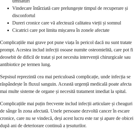
umflături
Vindecare întârziată care prelungește timpul de recuperare și
disconfortul
Dureri cronice care vă afectează calitatea vieții și somnul
Cicatrici care pot limita mișcarea în zonele afectate
Complicațiile mai grave pot pune viața în pericol dacă nu sunt tratate
prompt. Acestea includ infecții osoase numite osteomielită, care pot fi
deosebit de dificil de tratat și pot necesita intervenții chirurgicale sau
antibiotice pe termen lung.
Sepsisul reprezintă cea mai periculoasă complicație, unde infecția se
răspândește în fluxul sanguin. Această urgență medicală poate afecta
mai multe sisteme de organe și necesită tratament imediat la spital.
Complicațiile mai puțin frecvente includ infecții articulare și cheaguri
de sânge în zona afectată. Unele persoane dezvoltă cancer în escare
cronice, care nu se vindecă, deși acest lucru este rar și apare de obicei
după ani de deteriorare continuă a țesuturilor.