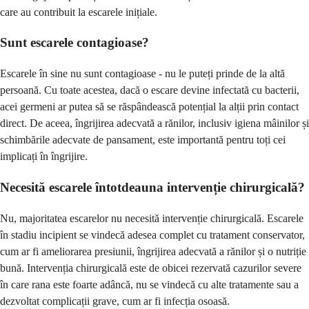
care au contribuit la escarele inițiale.
Sunt escarele contagioase?
Escarele în sine nu sunt contagioase - nu le puteți prinde de la altă
persoană. Cu toate acestea, dacă o escare devine infectată cu bacterii,
acei germeni ar putea să se răspândească potențial la alții prin contact
direct. De aceea, îngrijirea adecvată a rănilor, inclusiv igiena mâinilor și
schimbările adecvate de pansament, este importantă pentru toți cei
implicați în îngrijire.
Necesită escarele întotdeauna intervenție chirurgicală?
Nu, majoritatea escarelor nu necesită intervenție chirurgicală. Escarele
în stadiu incipient se vindecă adesea complet cu tratament conservator,
cum ar fi ameliorarea presiunii, îngrijirea adecvată a rănilor și o nutriție
bună. Intervenția chirurgicală este de obicei rezervată cazurilor severe
în care rana este foarte adâncă, nu se vindecă cu alte tratamente sau a
dezvoltat complicații grave, cum ar fi infecția osoasă.