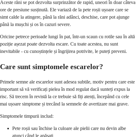
Aceste răni se pot dezvolta surprinzător de rapid, uneori în doar câteva
ore de presiune susținută. Ele variază de la pete roșii ușoare care se
simt calde la atingere, până la răni adânci, deschise, care pot ajunge
până la mușchi și os în cazuri severe.
Oricine petrece perioade lungi în pat, într-un scaun cu rotile sau în altă
poziție așezat poate dezvolta escare. Cu toate acestea, nu sunt
inevitabile - cu cunoștințele și îngrijirea potrivite, le puteți preveni.
Care sunt simptomele escarelor?
Primele semne ale escarelor sunt adesea subtile, motiv pentru care este
important să vă verificați pielea în mod regulat dacă sunteți expus la
risc. Să trecem în revistă la ce trebuie să fiți atenți, începând cu cele
mai ușoare simptome și trecând la semnele de avertizare mai grave.
Simptomele timpurii includ:
Pete roșii sau închise la culoare ale pielii care nu devin albe
atunci când le apăsați