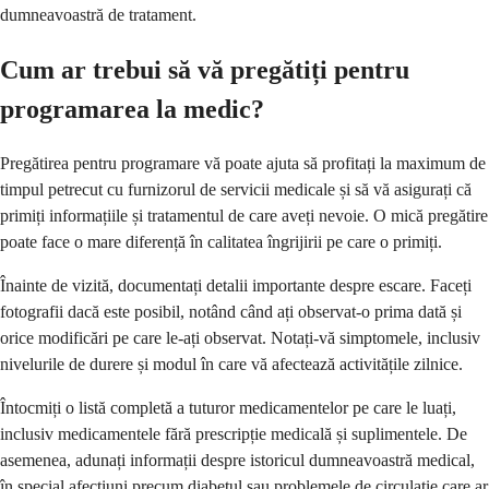
dumneavoastră de tratament.
Cum ar trebui să vă pregătiți pentru
programarea la medic?
Pregătirea pentru programare vă poate ajuta să profitați la maximum de
timpul petrecut cu furnizorul de servicii medicale și să vă asigurați că
primiți informațiile și tratamentul de care aveți nevoie. O mică pregătire
poate face o mare diferență în calitatea îngrijirii pe care o primiți.
Înainte de vizită, documentați detalii importante despre escare. Faceți
fotografii dacă este posibil, notând când ați observat-o prima dată și
orice modificări pe care le-ați observat. Notați-vă simptomele, inclusiv
nivelurile de durere și modul în care vă afectează activitățile zilnice.
Întocmiți o listă completă a tuturor medicamentelor pe care le luați,
inclusiv medicamentele fără prescripție medicală și suplimentele. De
asemenea, adunați informații despre istoricul dumneavoastră medical,
în special afecțiuni precum diabetul sau problemele de circulație care ar