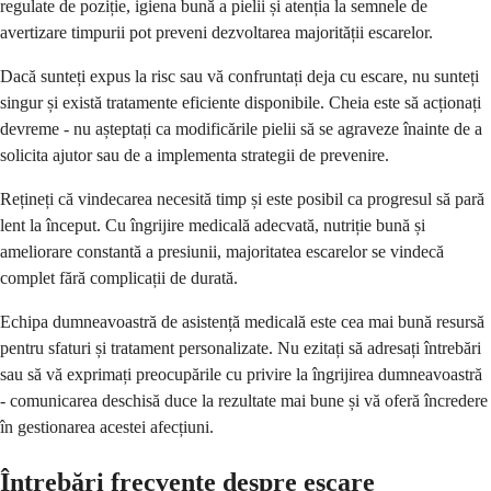
regulate de poziție, igiena bună a pielii și atenția la semnele de
avertizare timpurii pot preveni dezvoltarea majorității escarelor.
Dacă sunteți expus la risc sau vă confruntați deja cu escare, nu sunteți
singur și există tratamente eficiente disponibile. Cheia este să acționați
devreme - nu așteptați ca modificările pielii să se agraveze înainte de a
solicita ajutor sau de a implementa strategii de prevenire.
Rețineți că vindecarea necesită timp și este posibil ca progresul să pară
lent la început. Cu îngrijire medicală adecvată, nutriție bună și
ameliorare constantă a presiunii, majoritatea escarelor se vindecă
complet fără complicații de durată.
Echipa dumneavoastră de asistență medicală este cea mai bună resursă
pentru sfaturi și tratament personalizate. Nu ezitați să adresați întrebări
sau să vă exprimați preocupările cu privire la îngrijirea dumneavoastră
- comunicarea deschisă duce la rezultate mai bune și vă oferă încredere
în gestionarea acestei afecțiuni.
Întrebări frecvente despre escare