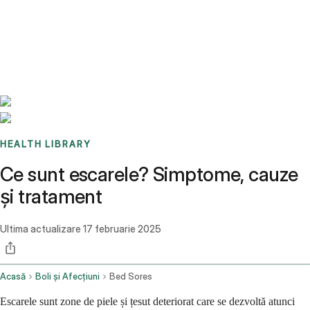
Benchmarks
Stories
FAQ
Sign up / Log in
HEALTH LIBRARY
Ce sunt escarele? Simptome, cauze
și tratament
Ultima actualizare
17 februarie 2025
Acasă
Boli și Afecțiuni
Bed Sores
Escarele sunt zone de piele și țesut deteriorat care se dezvoltă atunci