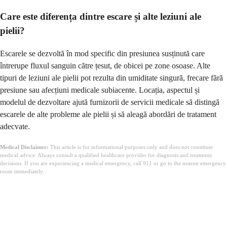
Care este diferența dintre escare și alte leziuni ale
pielii?
Escarele se dezvoltă în mod specific din presiunea susținută care
întrerupe fluxul sanguin către țesut, de obicei pe zone osoase. Alte
tipuri de leziuni ale pielii pot rezulta din umiditate singură, frecare fără
presiune sau afecțiuni medicale subiacente. Locația, aspectul și
modelul de dezvoltare ajută furnizorii de servicii medicale să distingă
escarele de alte probleme ale pielii și să aleagă abordări de tratament
adecvate.
Medical Disclaimer:
This article is for informational purposes only and does not constitute
medical advice. Always consult a qualified healthcare provider for diagnosis and treatment
decisions. If you are experiencing a medical emergency, call 911 or go to the nearest emergency
room immediately.