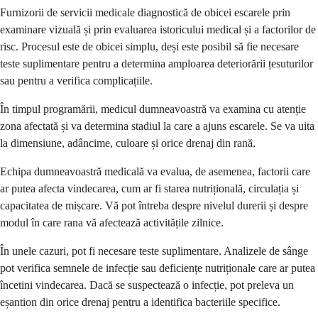
Furnizorii de servicii medicale diagnostică de obicei escarele prin
examinare vizuală și prin evaluarea istoricului medical și a factorilor de
risc. Procesul este de obicei simplu, deși este posibil să fie necesare
teste suplimentare pentru a determina amploarea deteriorării țesuturilor
sau pentru a verifica complicațiile.
În timpul programării, medicul dumneavoastră va examina cu atenție
zona afectată și va determina stadiul la care a ajuns escarele. Se va uita
la dimensiune, adâncime, culoare și orice drenaj din rană.
Echipa dumneavoastră medicală va evalua, de asemenea, factorii care
ar putea afecta vindecarea, cum ar fi starea nutrițională, circulația și
capacitatea de mișcare. Vă pot întreba despre nivelul durerii și despre
modul în care rana vă afectează activitățile zilnice.
În unele cazuri, pot fi necesare teste suplimentare. Analizele de sânge
pot verifica semnele de infecție sau deficiențe nutriționale care ar putea
încetini vindecarea. Dacă se suspectează o infecție, pot preleva un
eșantion din orice drenaj pentru a identifica bacteriile specifice.