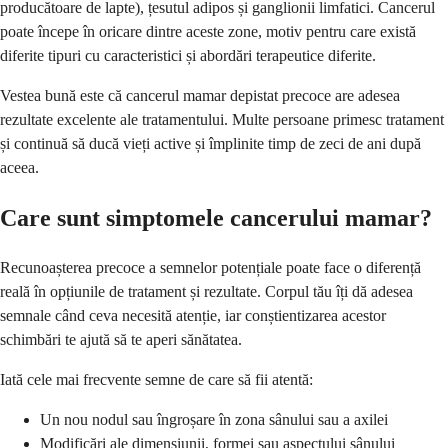
producătoare de lapte), țesutul adipos și ganglionii limfatici. Cancerul
poate începe în oricare dintre aceste zone, motiv pentru care există
diferite tipuri cu caracteristici și abordări terapeutice diferite.
Vestea bună este că cancerul mamar depistat precoce are adesea
rezultate excelente ale tratamentului. Multe persoane primesc tratament
și continuă să ducă vieți active și împlinite timp de zeci de ani după
aceea.
Care sunt simptomele cancerului mamar?
Recunoașterea precoce a semnelor potențiale poate face o diferență
reală în opțiunile de tratament și rezultate. Corpul tău îți dă adesea
semnale când ceva necesită atenție, iar conștientizarea acestor
schimbări te ajută să te aperi sănătatea.
Iată cele mai frecvente semne de care să fii atentă:
Un nou nodul sau îngroșare în zona sânului sau a axilei
Modificări ale dimensiunii, formei sau aspectului sânului