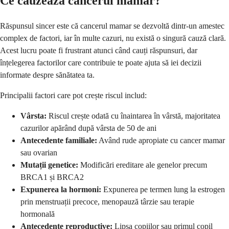
Ce cauzează cancerul mamar?
Răspunsul sincer este că cancerul mamar se dezvoltă dintr-un amestec
complex de factori, iar în multe cazuri, nu există o singură cauză clară.
Acest lucru poate fi frustrant atunci când cauți răspunsuri, dar
înțelegerea factorilor care contribuie te poate ajuta să iei decizii
informate despre sănătatea ta.
Principalii factori care pot crește riscul includ:
Vârsta:
Riscul crește odată cu înaintarea în vârstă, majoritatea
cazurilor apărând după vârsta de 50 de ani
Antecedente familiale:
Având rude apropiate cu cancer mamar
sau ovarian
Mutații genetice:
Modificări ereditare ale genelor precum
BRCA1 și BRCA2
Expunerea la hormoni:
Expunerea pe termen lung la estrogen
prin menstruații precoce, menopauză târzie sau terapie
hormonală
Antecedente reproductive:
Lipsa copiilor sau primul copil