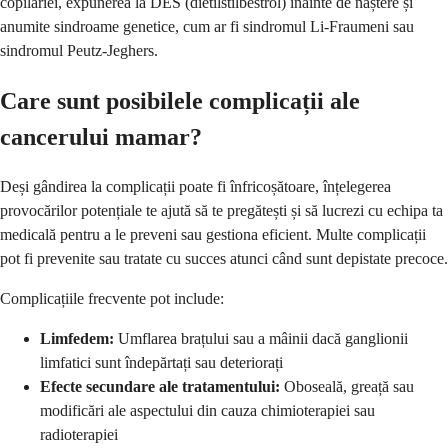
copilăriei, expunerea la DES (dietilstilbestrol) înainte de naștere și
anumite sindroame genetice, cum ar fi sindromul Li-Fraumeni sau
sindromul Peutz-Jeghers.
Care sunt posibilele complicații ale
cancerului mamar?
Deși gândirea la complicații poate fi înfricoșătoare, înțelegerea
provocărilor potențiale te ajută să te pregătești și să lucrezi cu echipa ta
medicală pentru a le preveni sau gestiona eficient. Multe complicații
pot fi prevenite sau tratate cu succes atunci când sunt depistate precoce.
Complicațiile frecvente pot include:
Limfedem:
Umflarea brațului sau a mâinii dacă ganglionii
limfatici sunt îndepărtați sau deteriorați
Efecte secundare ale tratamentului:
Oboseală, greață sau
modificări ale aspectului din cauza chimioterapiei sau
radioterapiei