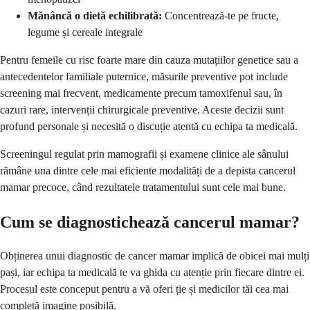
Mănâncă o dietă echilibrată:
Concentrează-te pe fructe,
legume și cereale integrale
Pentru femeile cu risc foarte mare din cauza mutațiilor genetice sau a
antecedentelor familiale puternice, măsurile preventive pot include
screening mai frecvent, medicamente precum tamoxifenul sau, în
cazuri rare, intervenții chirurgicale preventive. Aceste decizii sunt
profund personale și necesită o discuție atentă cu echipa ta medicală.
Screeningul regulat prin mamografii și examene clinice ale sânului
rămâne una dintre cele mai eficiente modalități de a depista cancerul
mamar precoce, când rezultatele tratamentului sunt cele mai bune.
Cum se diagnostichează cancerul mamar?
Obținerea unui diagnostic de cancer mamar implică de obicei mai mulți
pași, iar echipa ta medicală te va ghida cu atenție prin fiecare dintre ei.
Procesul este conceput pentru a vă oferi ție și medicilor tăi cea mai
completă imagine posibilă.