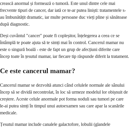
crească anormal și formează o tumoră. Este unul dintre cele mai
frecvente tipuri de cancer, dar iată ce te-ar putea liniști: tratamentele s-
au îmbunătățit dramatic, iar multe persoane duc vieți pline și sănătoase
după diagnostic.
Deși cuvântul "cancer" poate fi copleșitor, înțelegerea a ceea ce se
întâmplă te poate ajuta să te simți mai în control. Cancerul mamar nu
este o singură boală - este de fapt un grup de afecțiuni diferite care
încep toate în țesutul mamar, iar fiecare tip răspunde diferit la tratament.
Ce este cancerul mamar?
Cancerul mamar se dezvoltă atunci când celulele normale ale sânului
încep să se dividă necontrolat, în loc să urmeze modelul lor obișnuit de
creștere. Aceste celule anormale pot forma noduli sau tumori pe care
le-ai putea simți în timpul unui autoexamen sau care apar la scanările
medicale.
Țesutul mamar include canalele galactofore, lobulii (glandele