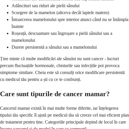
Adâncituri sau riduri ale pielii sânului
Scurgere de la mamelon (altceva decât laptele matern)
Întoarcerea mamelonului spre interior atunci când nu se întâmpla
înainte
Roșeață, descuamare sau îngroșare a pielii sânului sau a
mamelonului
Durere persistentă a sânului sau a mamelonului
Ține minte că multe modificări ale sânului nu sunt cancer - lucruri
precum fluctuațiile hormonale, chisturile sau infecțiile pot provoca
simptome similare. Cheia este să consulți orice modificare persistentă
cu medicul tău pentru a ști cu ce te confrunți.
Care sunt tipurile de cancer mamar?
Cancerul mamar există în mai multe forme diferite, iar înțelegerea
tipului tău specific îl ajută pe medicul tău să creeze cel mai eficient plan
de tratament pentru tine. Categoriile principale depind de locul în care
începe cancerul și de modul în care se comportă.