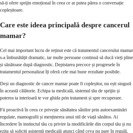
să-ți ofere sprijin emoțional în ceea ce ar putea părea o conversație
copleșitoare.
Care este ideea principală despre cancerul
mamar?
Cel mai important lucru de reținut este că tratamentul cancerului mamar
s-a îmbunătățit dramatic, iar multe persoane continuă să ducă vieți pline
și sănătoase după diagnostic. Depistarea precoce și progresele în
tratamentul personalizat îți oferă cele mai bune rezultate posibile.
Deși un diagnostic de cancer mamar poate fi copleșitor, nu ești singură
în această călătorie. Echipa ta medicală, sistemul tău de sprijin și
puterea ta interioară te vor ghida prin tratament și spre recuperare.
Fii proactivă în ceea ce privește sănătatea sânilor prin autoexaminări
regulate, mamografii și menținerea unui stil de viață sănătos. Ai
încredere în instinctul tău cu privire la modificările din corpul tău și nu
ezita să soliciți asistență medicală atunci când ceva nu pare în regulă.