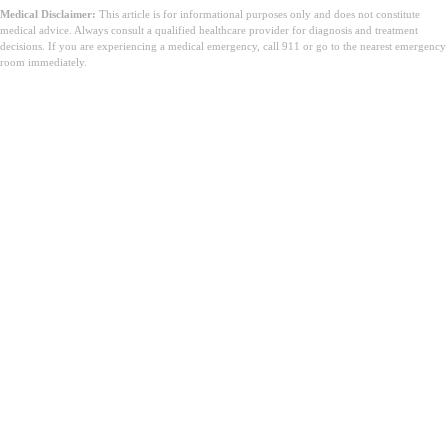
Medical Disclaimer:
This article is for informational purposes only and does not constitute
medical advice. Always consult a qualified healthcare provider for diagnosis and treatment
decisions. If you are experiencing a medical emergency, call 911 or go to the nearest emergency
room immediately.