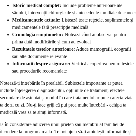
Istoric medical complet:
Include probleme anterioare ale
sânului, intervenții chirurgicale și antecedente familiale de cancer
Medicamentele actuale:
Listează toate rețetele, suplimentele și
medicamentele fără prescripție medicală
Cronologia simptomelor:
Notează când ai observat pentru
prima dată modificările și cum au evoluat
Rezultatele testelor anterioare:
Aduce mamografii, ecografii
sau alte documente relevante
Informații despre asigurare:
Verifică acoperirea pentru testele
sau procedurile recomandate
Notează-ți întrebările în prealabil. Subiectele importante ar putea
include înțelegerea diagnosticului, opțiunile de tratament, efectele
secundare de așteptat și modul în care tratamentul ar putea afecta viața
ta de zi cu zi. Nu-ți face griji că pui prea multe întrebări - echipa ta
medicală vrea să te simți informată.
Ia în considerare aducerea unui prieten sau membru al familiei de
încredere la programarea ta. Te pot ajuta să-ți amintești informațiile și