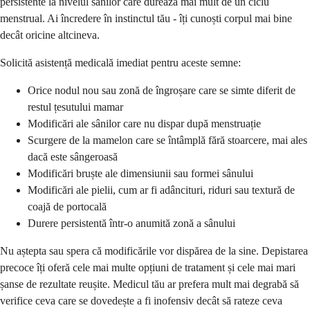
persistente la nivelul sânilor care durează mai mult de un ciclu
menstrual. Ai încredere în instinctul tău - îți cunoști corpul mai bine
decât oricine altcineva.
Solicită asistență medicală imediat pentru aceste semne:
Orice nodul nou sau zonă de îngroșare care se simte diferit de
restul țesutului mamar
Modificări ale sânilor care nu dispar după menstruație
Scurgere de la mamelon care se întâmplă fără stoarcere, mai ales
dacă este sângeroasă
Modificări bruște ale dimensiunii sau formei sânului
Modificări ale pielii, cum ar fi adâncituri, riduri sau textură de
coajă de portocală
Durere persistentă într-o anumită zonă a sânului
Nu aștepta sau spera că modificările vor dispărea de la sine. Depistarea
precoce îți oferă cele mai multe opțiuni de tratament și cele mai mari
șanse de rezultate reușite. Medicul tău ar prefera mult mai degrabă să
verifice ceva care se dovedește a fi inofensiv decât să rateze ceva