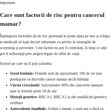
important.
Care sunt factorii de risc pentru cancerul
mamar?
Înțelegerea factorilor tăi de risc personali te poate ajuta pe tine și echipa
ta medicală să luați decizii informate cu privire la strategiile de
screening și prevenire. Unii factori nu pot fi controlați, în timp ce alții
pot fi influențați prin alegeri legate de stilul de viață.
Factori pe care nu îi poți schimba:
Sexul feminin:
Femeile sunt de aproximativ 100 de ori mai
predispuse să dezvolte cancer mamar decât bărbații
Vârsta crescândă:
Aproximativ 80% din cancerele mamare
apar la femeile peste 50 de ani
Mutații genetice:
BRCA1, BRCA2 și alte modificări genetice
ereditare
Antecedente familiale:
Având o mamă, o soră sau o fiică cu