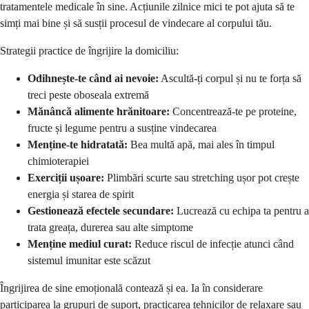
tratamentele medicale în sine. Acțiunile zilnice mici te pot ajuta să te
simți mai bine și să susții procesul de vindecare al corpului tău.
Strategii practice de îngrijire la domiciliu:
Odihnește-te când ai nevoie:
Ascultă-ți corpul și nu te forța să
treci peste oboseala extremă
Mănâncă alimente hrănitoare:
Concentrează-te pe proteine,
fructe și legume pentru a susține vindecarea
Menține-te hidratată:
Bea multă apă, mai ales în timpul
chimioterapiei
Exerciții ușoare:
Plimbări scurte sau stretching ușor pot crește
energia și starea de spirit
Gestionează efectele secundare:
Lucrează cu echipa ta pentru a
trata greața, durerea sau alte simptome
Menține mediul curat:
Reduce riscul de infecție atunci când
sistemul imunitar este scăzut
Îngrijirea de sine emoțională contează și ea. Ia în considerare
participarea la grupuri de suport, practicarea tehnicilor de relaxare sau