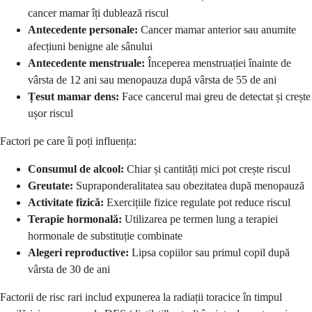
cancer mamar îți dublează riscul
Antecedente personale:
Cancer mamar anterior sau anumite
afecțiuni benigne ale sânului
Antecedente menstruale:
Începerea menstruației înainte de
vârsta de 12 ani sau menopauza după vârsta de 55 de ani
Țesut mamar dens:
Face cancerul mai greu de detectat și crește
ușor riscul
Factori pe care îi poți influența:
Consumul de alcool:
Chiar și cantități mici pot crește riscul
Greutate:
Supraponderalitatea sau obezitatea după menopauză
Activitate fizică:
Exercițiile fizice regulate pot reduce riscul
Terapie hormonală:
Utilizarea pe termen lung a terapiei
hormonale de substituție combinate
Alegeri reproductive:
Lipsa copiilor sau primul copil după
vârsta de 30 de ani
Factorii de risc rari includ expunerea la radiații toracice în timpul