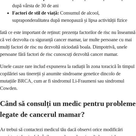
după vârsta de 30 de ani
Factori de stil de viață:
Consumul de alcool,
supraponderalitatea după menopauză și lipsa activității fizice
Iată ce este important de reținut: prezența factorilor de risc nu înseamnă
că vei dezvolta cu siguranță cancer mamar, iar multe persoane cu mai
mulți factori de risc nu dezvoltă niciodată boala. Dimpotrivă, unele
persoane fără factori de risc cunoscuți dezvoltă cancer mamar.
Unele cauze rare includ expunerea la radiații în zona toracică în timpul
copilăriei sau tinereții și anumite sindroame genetice dincolo de
mutațiile BRCA, cum ar fi sindromul Li-Fraumeni sau sindromul
Cowden.
Când să consulți un medic pentru probleme
legate de cancerul mamar?
Ar trebui să contactezi medicul tău dacă observi orice modificări