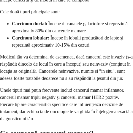
Cele două tipuri principale sunt:
Carcinom ductal:
Începe în canalele galactofore și reprezintă
aproximativ 80% din cancerele mamare
Carcinom lobular:
Începe în lobulii producători de lapte și
reprezintă aproximativ 10-15% din cazuri
Medicul tău va determina, de asemenea, dacă cancerul este invaziv (s-a
răspândit dincolo de locul în care a început) sau neinvaziv (conținut în
locația sa originală). Cancerele neinvazive, numite și "in situ", sunt
adesea foarte tratabile deoarece nu s-au răspândit la țesutul din jur.
Unele tipuri mai puțin frecvente includ cancerul mamar inflamator,
cancerul mamar triplu negativ și cancerul mamar HER2-pozitiv.
Fiecare tip are caracteristici specifice care influențează deciziile de
tratament, dar echipa ta de oncologie te va ghida în înțelegerea exactă a
diagnosticului tău.