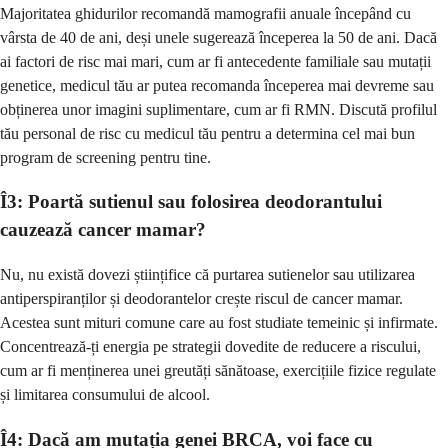
Majoritatea ghidurilor recomandă mamografii anuale începând cu
vârsta de 40 de ani, deși unele sugerează începerea la 50 de ani. Dacă
ai factori de risc mai mari, cum ar fi antecedente familiale sau mutații
genetice, medicul tău ar putea recomanda începerea mai devreme sau
obținerea unor imagini suplimentare, cum ar fi RMN. Discută profilul
tău personal de risc cu medicul tău pentru a determina cel mai bun
program de screening pentru tine.
Î3: Poartă sutienul sau folosirea deodorantului
cauzează cancer mamar?
Nu, nu există dovezi științifice că purtarea sutienelor sau utilizarea
antiperspiranților și deodorantelor crește riscul de cancer mamar.
Acestea sunt mituri comune care au fost studiate temeinic și infirmate.
Concentrează-ți energia pe strategii dovedite de reducere a riscului,
cum ar fi menținerea unei greutăți sănătoase, exercițiile fizice regulate
și limitarea consumului de alcool.
Î4: Dacă am mutația genei BRCA, voi face cu