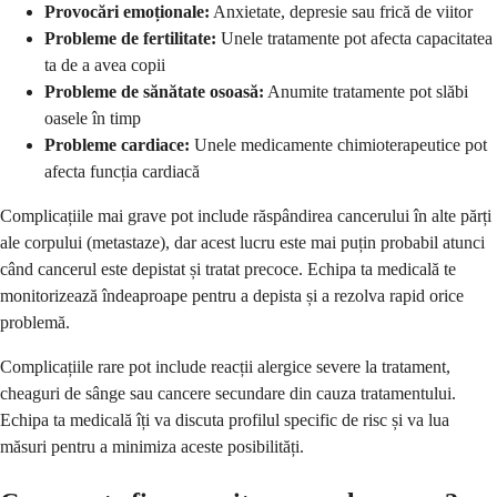
Provocări emoționale:
Anxietate, depresie sau frică de viitor
Probleme de fertilitate:
Unele tratamente pot afecta capacitatea
ta de a avea copii
Probleme de sănătate osoasă:
Anumite tratamente pot slăbi
oasele în timp
Probleme cardiace:
Unele medicamente chimioterapeutice pot
afecta funcția cardiacă
Complicațiile mai grave pot include răspândirea cancerului în alte părți
ale corpului (metastaze), dar acest lucru este mai puțin probabil atunci
când cancerul este depistat și tratat precoce. Echipa ta medicală te
monitorizează îndeaproape pentru a depista și a rezolva rapid orice
problemă.
Complicațiile rare pot include reacții alergice severe la tratament,
cheaguri de sânge sau cancere secundare din cauza tratamentului.
Echipa ta medicală îți va discuta profilul specific de risc și va lua
măsuri pentru a minimiza aceste posibilități.