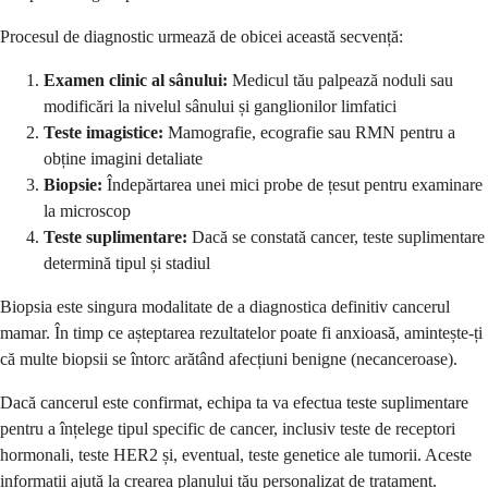
Procesul de diagnostic urmează de obicei această secvență:
Examen clinic al sânului:
Medicul tău palpează noduli sau
modificări la nivelul sânului și ganglionilor limfatici
Teste imagistice:
Mamografie, ecografie sau RMN pentru a
obține imagini detaliate
Biopsie:
Îndepărtarea unei mici probe de țesut pentru examinare
la microscop
Teste suplimentare:
Dacă se constată cancer, teste suplimentare
determină tipul și stadiul
Biopsia este singura modalitate de a diagnostica definitiv cancerul
mamar. În timp ce așteptarea rezultatelor poate fi anxioasă, amintește-ți
că multe biopsii se întorc arătând afecțiuni benigne (necanceroase).
Dacă cancerul este confirmat, echipa ta va efectua teste suplimentare
pentru a înțelege tipul specific de cancer, inclusiv teste de receptori
hormonali, teste HER2 și, eventual, teste genetice ale tumorii. Aceste
informații ajută la crearea planului tău personalizat de tratament.