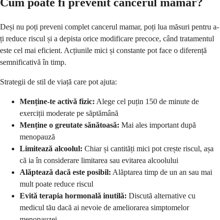
Cum poate fi prevenit cancerul mamar?
Deși nu poți preveni complet cancerul mamar, poți lua măsuri pentru a-
ți reduce riscul și a depista orice modificare precoce, când tratamentul
este cel mai eficient. Acțiunile mici și constante pot face o diferență
semnificativă în timp.
Strategii de stil de viață care pot ajuta:
Menține-te activă fizic:
Alege cel puțin 150 de minute de
exerciții moderate pe săptămână
Menține o greutate sănătoasă:
Mai ales important după
menopauză
Limitează alcoolul:
Chiar și cantități mici pot crește riscul, așa
că ia în considerare limitarea sau evitarea alcoolului
Alăptează dacă este posibil:
Alăptarea timp de un an sau mai
mult poate reduce riscul
Evită terapia hormonală inutilă:
Discută alternative cu
medicul tău dacă ai nevoie de ameliorarea simptomelor
menopauzei