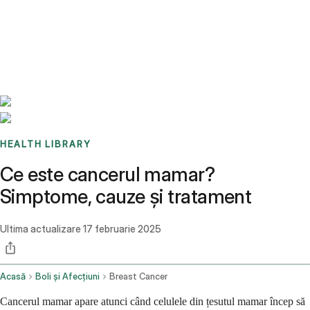
Benchmarks
Stories
FAQ
Sign up / Log in
HEALTH LIBRARY
Ce este cancerul mamar?
Simptome, cauze și tratament
Ultima actualizare
17 februarie 2025
Acasă
Boli și Afecțiuni
Breast Cancer
Cancerul mamar apare atunci când celulele din țesutul mamar încep să