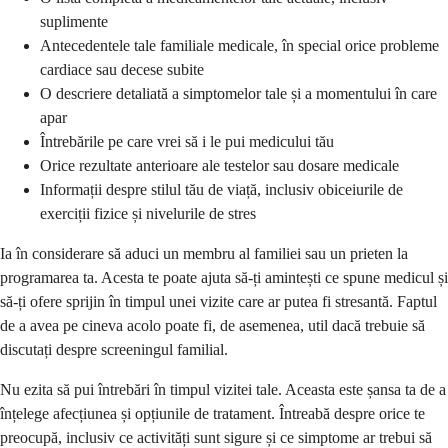
suplimente
Antecedentele tale familiale medicale, în special orice probleme
cardiace sau decese subite
O descriere detaliată a simptomelor tale și a momentului în care
apar
Întrebările pe care vrei să i le pui medicului tău
Orice rezultate anterioare ale testelor sau dosare medicale
Informații despre stilul tău de viață, inclusiv obiceiurile de
exerciții fizice și nivelurile de stres
Ia în considerare să aduci un membru al familiei sau un prieten la
programarea ta. Acesta te poate ajuta să-ți amintești ce spune medicul și
să-ți ofere sprijin în timpul unei vizite care ar putea fi stresantă. Faptul
de a avea pe cineva acolo poate fi, de asemenea, util dacă trebuie să
discutați despre screeningul familial.
Nu ezita să pui întrebări în timpul vizitei tale. Aceasta este șansa ta de a
înțelege afecțiunea și opțiunile de tratament. Întreabă despre orice te
preocupă, inclusiv ce activități sunt sigure și ce simptome ar trebui să