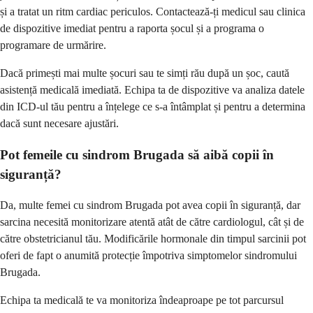
și a tratat un ritm cardiac periculos. Contactează-ți medicul sau clinica
de dispozitive imediat pentru a raporta șocul și a programa o
programare de urmărire.
Dacă primești mai multe șocuri sau te simți rău după un șoc, caută
asistență medicală imediată. Echipa ta de dispozitive va analiza datele
din ICD-ul tău pentru a înțelege ce s-a întâmplat și pentru a determina
dacă sunt necesare ajustări.
Pot femeile cu sindrom Brugada să aibă copii în
siguranță?
Da, multe femei cu sindrom Brugada pot avea copii în siguranță, dar
sarcina necesită monitorizare atentă atât de către cardiologul, cât și de
către obstetricianul tău. Modificările hormonale din timpul sarcinii pot
oferi de fapt o anumită protecție împotriva simptomelor sindromului
Brugada.
Echipa ta medicală te va monitoriza îndeaproape pe tot parcursul