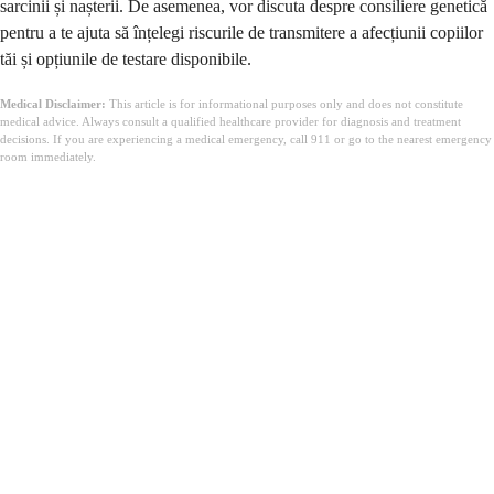
sarcinii și nașterii. De asemenea, vor discuta despre consiliere genetică
pentru a te ajuta să înțelegi riscurile de transmitere a afecțiunii copiilor
tăi și opțiunile de testare disponibile.
Medical Disclaimer:
This article is for informational purposes only and does not constitute
medical advice. Always consult a qualified healthcare provider for diagnosis and treatment
decisions. If you are experiencing a medical emergency, call 911 or go to the nearest emergency
room immediately.