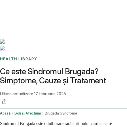
Benchmarks
Stories
FAQ
Sign up / Log in
HEALTH LIBRARY
Ce este Sindromul Brugada?
Simptome, Cauze și Tratament
Ultima actualizare
17 februarie 2025
Acasă
Boli și Afecțiuni
Brugada Syndrome
Sindromul Brugada este o tulburare rară a ritmului cardiac care