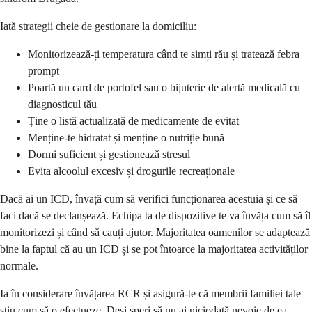
Iată strategii cheie de gestionare la domiciliu:
Monitorizează-ți temperatura când te simți rău și tratează febra
prompt
Poartă un card de portofel sau o bijuterie de alertă medicală cu
diagnosticul tău
Ține o listă actualizată de medicamente de evitat
Menține-te hidratat și menține o nutriție bună
Dormi suficient și gestionează stresul
Evita alcoolul excesiv și drogurile recreaționale
Dacă ai un ICD, învață cum să verifici funcționarea acestuia și ce să
faci dacă se declanșează. Echipa ta de dispozitive te va învăța cum să îl
monitorizezi și când să cauți ajutor. Majoritatea oamenilor se adaptează
bine la faptul că au un ICD și se pot întoarce la majoritatea activităților
normale.
Ia în considerare învățarea RCR și asigură-te că membrii familiei tale
știu cum să o efectueze. Deși speri să nu ai niciodată nevoie de ea,