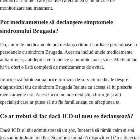
membri ai familiei care pot avea afecțiunea și au nevoie de
monitorizare sau tratament.
Pot medicamentele să declanșeze simptomele
sindromului Brugada?
Da, anumite medicamente pot declanșa ritmuri cardiace periculoase la
persoanele cu sindrom Brugada. Acestea includ unele medicamente
antiaritmice, antidepresive triciclice și anumite anestezice. Medicul tău
îți va oferi o listă completă de medicamente de evitat.
Informează întotdeauna orice furnizor de servicii medicale despre
diagnosticul tău de sindrom Brugada înainte ca acesta să îți prescrie
medicamente noi. Acest lucru include dentiștii, chirurgii și alți
specialiști care ar putea să nu fie familiarizați cu afecțiunea ta.
Ce ar trebui să fac dacă ICD-ul meu se declanșează?
Dacă ICD-ul tău administrează un șoc, încearcă să rămâi calm și stai
jos sau întinde-te imediat. Șocul înseamnă că dispozitivul tău a detectat