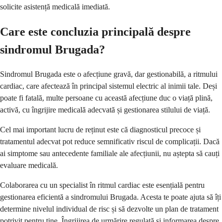
solicite asistență medicală imediată.
Care este concluzia principală despre
sindromul Brugada?
Sindromul Brugada este o afecțiune gravă, dar gestionabilă, a ritmului
cardiac, care afectează în principal sistemul electric al inimii tale. Deși
poate fi fatală, multe persoane cu această afecțiune duc o viață plină,
activă, cu îngrijire medicală adecvată și gestionarea stilului de viață.
Cel mai important lucru de reținut este că diagnosticul precoce și
tratamentul adecvat pot reduce semnificativ riscul de complicații. Dacă
ai simptome sau antecedente familiale ale afecțiunii, nu aștepta să cauți
evaluare medicală.
Colaborarea cu un specialist în ritmul cardiac este esențială pentru
gestionarea eficientă a sindromului Brugada. Acesta te poate ajuta să îți
determine nivelul individual de risc și să dezvolte un plan de tratament
potrivit pentru tine. Îngrijirea de urmărire regulată și informarea despre