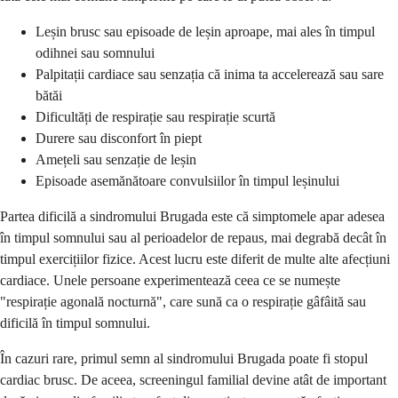
Leșin brusc sau episoade de leșin aproape, mai ales în timpul
odihnei sau somnului
Palpitații cardiace sau senzația că inima ta accelerează sau sare
bătăi
Dificultăți de respirație sau respirație scurtă
Durere sau disconfort în piept
Amețeli sau senzație de leșin
Episoade asemănătoare convulsiilor în timpul leșinului
Partea dificilă a sindromului Brugada este că simptomele apar adesea
în timpul somnului sau al perioadelor de repaus, mai degrabă decât în
timpul exercițiilor fizice. Acest lucru este diferit de multe alte afecțiuni
cardiace. Unele persoane experimentează ceea ce se numește
"respirație agonală nocturnă", care sună ca o respirație gâfâită sau
dificilă în timpul somnului.
În cazuri rare, primul semn al sindromului Brugada poate fi stopul
cardiac brusc. De aceea, screeningul familial devine atât de important