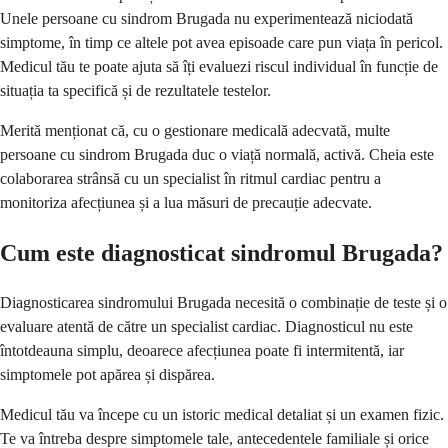
Unele persoane cu sindrom Brugada nu experimentează niciodată
simptome, în timp ce altele pot avea episoade care pun viața în pericol.
Medicul tău te poate ajuta să îți evaluezi riscul individual în funcție de
situația ta specifică și de rezultatele testelor.
Merită menționat că, cu o gestionare medicală adecvată, multe
persoane cu sindrom Brugada duc o viață normală, activă. Cheia este
colaborarea strânsă cu un specialist în ritmul cardiac pentru a
monitoriza afecțiunea și a lua măsuri de precauție adecvate.
Cum este diagnosticat sindromul Brugada?
Diagnosticarea sindromului Brugada necesită o combinație de teste și o
evaluare atentă de către un specialist cardiac. Diagnosticul nu este
întotdeauna simplu, deoarece afecțiunea poate fi intermitentă, iar
simptomele pot apărea și dispărea.
Medicul tău va începe cu un istoric medical detaliat și un examen fizic.
Te va întreba despre simptomele tale, antecedentele familiale și orice