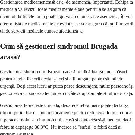
Gestionarea medicamentoasă este, de asemenea, importantă. Echipa ta
medicală va revizui toate medicamentele tale pentru a se asigura că
niciunul dintre ele nu îți poate agrava afecțiunea. De asemenea, îți vor
oferi o listă de medicamente de evitat și se vor asigura că toți furnizorii
tăi de servicii medicale cunosc afecțiunea ta.
Cum să gestionezi sindromul Brugada
acasă?
Gestionarea sindromului Brugada acasă implică luarea unor măsuri
pentru a evita factorii declanșatori și a fi pregătit pentru situații de
urgență. Deși acest lucru ar putea părea descurajant, multe persoane își
gestionează cu succes afecțiunea cu câteva ajustări ale stilului de viață.
Gestionarea febrei este crucială, deoarece febra mare poate declanșa
ritmuri periculoase. Ține medicamente pentru reducerea febrei, cum ar
fi paracetamolul sau ibuprofenul, acasă și contactează-ți medicul dacă
febra ta depășește 38,3°C. Nu încerca să "suferi" o febră dacă ai
sindrom Brugada.