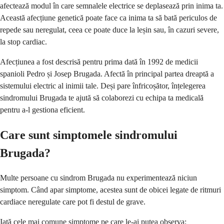
afectează modul în care semnalele electrice se deplasează prin inima ta.
Această afecțiune genetică poate face ca inima ta să bată periculos de
repede sau neregulat, ceea ce poate duce la leșin sau, în cazuri severe,
la stop cardiac.
Afecțiunea a fost descrisă pentru prima dată în 1992 de medicii
spanioli Pedro și Josep Brugada. Afectă în principal partea dreaptă a
sistemului electric al inimii tale. Deși pare înfricoșător, înțelegerea
sindromului Brugada te ajută să colaborezi cu echipa ta medicală
pentru a-l gestiona eficient.
Care sunt simptomele sindromului
Brugada?
Multe persoane cu sindrom Brugada nu experimentează niciun
simptom. Când apar simptome, acestea sunt de obicei legate de ritmuri
cardiace neregulate care pot fi destul de grave.
Iată cele mai comune simptome pe care le-ai putea observa: