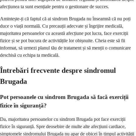
afecțiunea ta sunt esențiale pentru o gestionare de succes.
Amintește-ți că faptul că ai sindrom Brugada nu înseamnă că nu poți
duce o viață normală. Cu precauții adecvate și îngrijire medicală,
majoritatea persoanelor cu această afecțiune pot lucra, face exerciții
fizice și se pot bucura de activitățile lor obișnuite. Cheia este să fii
informat, să urmezi planul tău de tratament și să menții o comunicare
deschisă cu echipa ta medicală.
Întrebări frecvente despre sindromul
Brugada
Pot persoanele cu sindrom Brugada să facă exerciții
fizice în siguranță?
Da, majoritatea persoanelor cu sindrom Brugada pot face exerciții
fizice în siguranță. Spre deosebire de multe alte afecțiuni cardiace,
simptomele sindromului Brugada nu apar de obicei în timpul activității