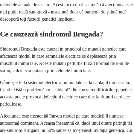
metodele actuale de testare. Acest lucru nu înseamnă că afecțiunea este
mai puțin reală sau gravă - înseamnă doar că oamenii de știință încă
descoperă toți factorii genetici implicați.
Ce cauzează sindromul Brugada?
Sindromul Brugada este cauzat în principal de mutații genetice care
afectează modul în care semnalele electrice se deplasează prin
mușchiul inimii tale. Aceste mutații perturba fluxul normal de ioni de
sodiu, calciu sau potasiu prin celulele inimii tale.
Gândește-te la sistemul electric al inimii tale ca la cablajul din casa ta.
Când există o problemă cu "cablajul" din cauza modificărilor genetice,
aceasta poate provoca defecțiuni electrice care duc la ritmuri cardiace
periculoase.
Afecțiunea este moștenită într-un model pe care medicii îl numesc
autosomal dominant. Aceasta înseamnă că, dacă unul dintre părinții tăi
are sindrom Brugada, ai 50% șanse să moștenești mutația genetică. Cu