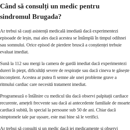
Când să consulți un medic pentru
sindromul Brugada?
Ar trebui să cauți asistență medicală imediată dacă experimentezi
episoade de leșin, mai ales dacă acestea se întâmplă în timpul odihnei
sau somnului. Orice episod de pierdere bruscă a conștienței trebuie
evaluat imediat.
Sună la 112 sau mergi la camera de gardă imediat dacă experimentezi
dureri în piept, dificultăți severe de respirație sau dacă cineva te găsește
inconștient. Acestea ar putea fi semne ale unei probleme grave a
ritmului cardiac care necesită tratament imediat.
Programează o întâlnire cu medicul tău dacă observi palpitații cardiace
recurente, amețeli frecvente sau dacă ai antecedente familiale de moarte
cardiacă subită, în special la persoane sub 50 de ani. Chiar dacă
simptomele tale par ușoare, este mai bine să le verifici.
Ar trebui să consulți și un medic dacă iei medicamente și observi