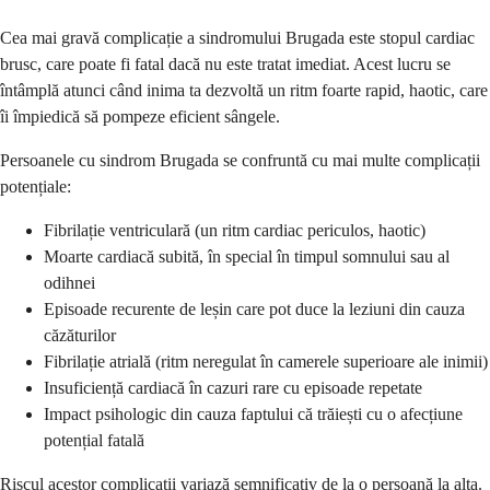
Cea mai gravă complicație a sindromului Brugada este stopul cardiac
brusc, care poate fi fatal dacă nu este tratat imediat. Acest lucru se
întâmplă atunci când inima ta dezvoltă un ritm foarte rapid, haotic, care
îi împiedică să pompeze eficient sângele.
Persoanele cu sindrom Brugada se confruntă cu mai multe complicații
potențiale:
Fibrilație ventriculară (un ritm cardiac periculos, haotic)
Moarte cardiacă subită, în special în timpul somnului sau al
odihnei
Episoade recurente de leșin care pot duce la leziuni din cauza
căzăturilor
Fibrilație atrială (ritm neregulat în camerele superioare ale inimii)
Insuficiență cardiacă în cazuri rare cu episoade repetate
Impact psihologic din cauza faptului că trăiești cu o afecțiune
potențial fatală
Riscul acestor complicații variază semnificativ de la o persoană la alta.