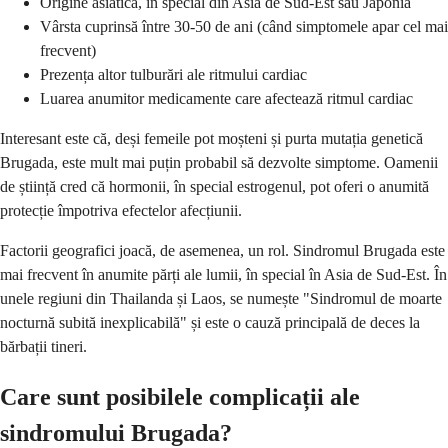
Origine asiatică, în special din Asia de Sud-Est sau Japonia
Vârsta cuprinsă între 30-50 de ani (când simptomele apar cel mai
frecvent)
Prezența altor tulburări ale ritmului cardiac
Luarea anumitor medicamente care afectează ritmul cardiac
Interesant este că, deși femeile pot moșteni și purta mutația genetică
Brugada, este mult mai puțin probabil să dezvolte simptome. Oamenii
de știință cred că hormonii, în special estrogenul, pot oferi o anumită
protecție împotriva efectelor afecțiunii.
Factorii geografici joacă, de asemenea, un rol. Sindromul Brugada este
mai frecvent în anumite părți ale lumii, în special în Asia de Sud-Est. În
unele regiuni din Thailanda și Laos, se numește "Sindromul de moarte
nocturnă subită inexplicabilă" și este o cauză principală de deces la
bărbații tineri.
Care sunt posibilele complicații ale
sindromului Brugada?