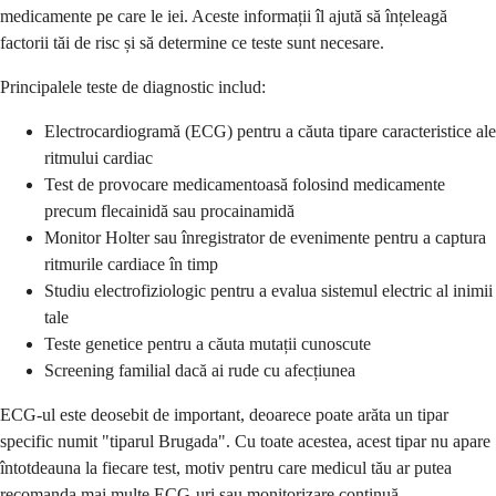
medicamente pe care le iei. Aceste informații îl ajută să înțeleagă
factorii tăi de risc și să determine ce teste sunt necesare.
Principalele teste de diagnostic includ:
Electrocardiogramă (ECG) pentru a căuta tipare caracteristice ale
ritmului cardiac
Test de provocare medicamentoasă folosind medicamente
precum flecainidă sau procainamidă
Monitor Holter sau înregistrator de evenimente pentru a captura
ritmurile cardiace în timp
Studiu electrofiziologic pentru a evalua sistemul electric al inimii
tale
Teste genetice pentru a căuta mutații cunoscute
Screening familial dacă ai rude cu afecțiunea
ECG-ul este deosebit de important, deoarece poate arăta un tipar
specific numit "tiparul Brugada". Cu toate acestea, acest tipar nu apare
întotdeauna la fiecare test, motiv pentru care medicul tău ar putea
recomanda mai multe ECG-uri sau monitorizare continuă.