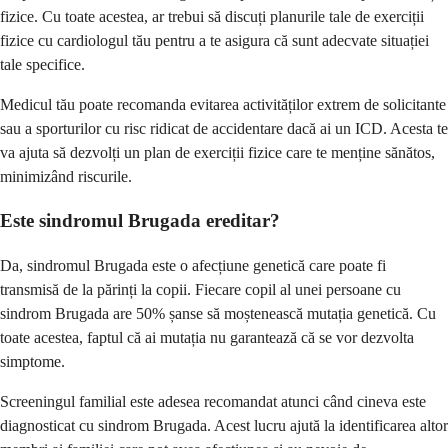
fizice. Cu toate acestea, ar trebui să discuți planurile tale de exerciții
fizice cu cardiologul tău pentru a te asigura că sunt adecvate situației
tale specifice.
Medicul tău poate recomanda evitarea activităților extrem de solicitante
sau a sporturilor cu risc ridicat de accidentare dacă ai un ICD. Acesta te
va ajuta să dezvolți un plan de exerciții fizice care te menține sănătos,
minimizând riscurile.
Este sindromul Brugada ereditar?
Da, sindromul Brugada este o afecțiune genetică care poate fi
transmisă de la părinți la copii. Fiecare copil al unei persoane cu
sindrom Brugada are 50% șanse să moștenească mutația genetică. Cu
toate acestea, faptul că ai mutația nu garantează că se vor dezvolta
simptome.
Screeningul familial este adesea recomandat atunci când cineva este
diagnosticat cu sindrom Brugada. Acest lucru ajută la identificarea altor