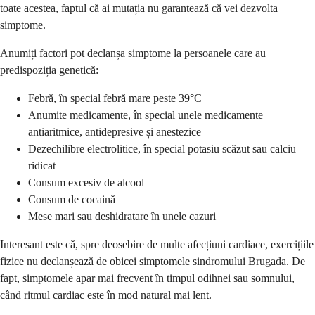
toate acestea, faptul că ai mutația nu garantează că vei dezvolta
simptome.
Anumiți factori pot declanșa simptome la persoanele care au
predispoziția genetică:
Febră, în special febră mare peste 39°C
Anumite medicamente, în special unele medicamente
antiaritmice, antidepresive și anestezice
Dezechilibre electrolitice, în special potasiu scăzut sau calciu
ridicat
Consum excesiv de alcool
Consum de cocaină
Mese mari sau deshidratare în unele cazuri
Interesant este că, spre deosebire de multe afecțiuni cardiace, exercițiile
fizice nu declanșează de obicei simptomele sindromului Brugada. De
fapt, simptomele apar mai frecvent în timpul odihnei sau somnului,
când ritmul cardiac este în mod natural mai lent.