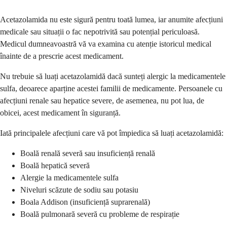
Acetazolamida nu este sigură pentru toată lumea, iar anumite afecțiuni
medicale sau situații o fac nepotrivită sau potențial periculoasă.
Medicul dumneavoastră vă va examina cu atenție istoricul medical
înainte de a prescrie acest medicament.
Nu trebuie să luați acetazolamidă dacă sunteți alergic la medicamentele
sulfa, deoarece aparține acestei familii de medicamente. Persoanele cu
afecțiuni renale sau hepatice severe, de asemenea, nu pot lua, de
obicei, acest medicament în siguranță.
Iată principalele afecțiuni care vă pot împiedica să luați acetazolamidă:
Boală renală severă sau insuficiență renală
Boală hepatică severă
Alergie la medicamentele sulfa
Niveluri scăzute de sodiu sau potasiu
Boala Addison (insuficiență suprarenală)
Boală pulmonară severă cu probleme de respirație