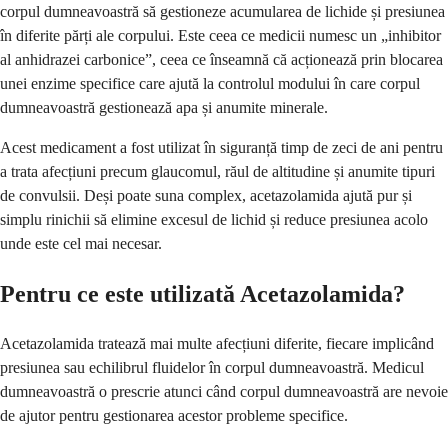
corpul dumneavoastră să gestioneze acumularea de lichide și presiunea
în diferite părți ale corpului. Este ceea ce medicii numesc un „inhibitor
al anhidrazei carbonice”, ceea ce înseamnă că acționează prin blocarea
unei enzime specifice care ajută la controlul modului în care corpul
dumneavoastră gestionează apa și anumite minerale.
Acest medicament a fost utilizat în siguranță timp de zeci de ani pentru
a trata afecțiuni precum glaucomul, răul de altitudine și anumite tipuri
de convulsii. Deși poate suna complex, acetazolamida ajută pur și
simplu rinichii să elimine excesul de lichid și reduce presiunea acolo
unde este cel mai necesar.
Pentru ce este utilizată Acetazolamida?
Acetazolamida tratează mai multe afecțiuni diferite, fiecare implicând
presiunea sau echilibrul fluidelor în corpul dumneavoastră. Medicul
dumneavoastră o prescrie atunci când corpul dumneavoastră are nevoie
de ajutor pentru gestionarea acestor probleme specifice.