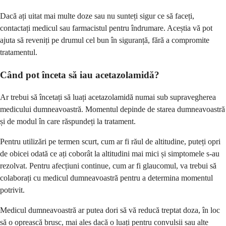
Dacă ați uitat mai multe doze sau nu sunteți sigur ce să faceți,
contactați medicul sau farmacistul pentru îndrumare. Aceștia vă pot
ajuta să reveniți pe drumul cel bun în siguranță, fără a compromite
tratamentul.
Când pot înceta să iau acetazolamidă?
Ar trebui să încetați să luați acetazolamidă numai sub supravegherea
medicului dumneavoastră. Momentul depinde de starea dumneavoastră
și de modul în care răspundeți la tratament.
Pentru utilizări pe termen scurt, cum ar fi răul de altitudine, puteți opri
de obicei odată ce ați coborât la altitudini mai mici și simptomele s-au
rezolvat. Pentru afecțiuni continue, cum ar fi glaucomul, va trebui să
colaborați cu medicul dumneavoastră pentru a determina momentul
potrivit.
Medicul dumneavoastră ar putea dori să vă reducă treptat doza, în loc
să o oprească brusc, mai ales dacă o luați pentru convulsii sau alte