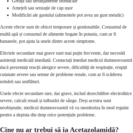
Greață sau deranjamente stomacale
Amețeli sau senzație de cap ușor
Modificări ale gustului (alimentele pot avea un gust metalic)
Aceste efecte sunt de obicei temporare și gestionabile. Consumul de
multă apă și consumul de alimente bogate în potasiu, cum ar fi
bananele, pot ajuta la unele dintre aceste simptome.
Efectele secundare mai grave sunt mai puțin frecvente, dar necesită
asistență medicală imediată. Contactați imediat medicul dumneavoastră
dacă prezentați reacții alergice severe, dificultăți de respirație, erupții
cutanate severe sau semne de probleme renale, cum ar fi scăderea
urinării sau umflături.
Unele efecte secundare rare, dar grave, includ dezechilibre electrolitice
severe, calculi renali și tulburări de sânge. Deși acestea sunt
neobișnuite, medicul dumneavoastră vă va monitoriza în mod regulat
pentru a depista din timp orice potențiale probleme.
Cine nu ar trebui să ia Acetazolamidă?