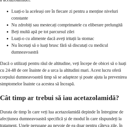
Luați-o la aceleași ore în fiecare zi pentru a menține niveluri
constante
Nu zdrobiți sau mestecați comprimatele cu eliberare prelungită
Beți multă apă pe tot parcursul zilei
Luați-o cu alimente dacă aveți iritații la stomac
Nu încetați să o luați brusc fără să discutați cu medicul
dumneavoastră
Dacă o utilizați pentru răul de altitudine, veți începe de obicei să o luați
cu 24-48 de ore înainte de a urca la altitudini mari. Acest lucru oferă
corpului dumneavoastră timp să se adapteze și poate ajuta la prevenirea
simptomelor înainte ca acestea să înceapă.
Cât timp ar trebui să iau acetazolamidă?
Durata de timp în care veți lua acetazolamidă depinde în întregime de
afecțiunea dumneavoastră specifică și de modul în care răspundeți la
tratament. Unele persoane au nevoie de ea doar pentru câteva zile, în