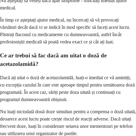
Nu așteptați să vedeți dacă apar simptome - solicitați imediat ajutor
medical.
În timp ce așteptați ajutor medical, nu încercați să vă provocați
vărsături decât dacă vi se indică în mod specific să faceți acest lucru.
Păstrați flaconul cu medicamente cu dumneavoastră, astfel încât
profesioniștii medicali să poată vedea exact ce și cât ați luat.
Ce ar trebui să fac dacă am uitat o doză de
acetazolamidă?
Dacă ați uitat o doză de acetazolamidă, luați-o imediat ce vă amintiți,
cu excepția cazului în care este aproape timpul pentru următoarea doză
programată. În acest caz, săriți peste doza uitată și continuați cu
programul dumneavoastră obișnuit.
Nu luați niciodată două doze simultan pentru a compensa o doză uitată,
deoarece acest lucru poate crește riscul de reacții adverse. Dacă uitați
frecvent doze, luați în considerare setarea unor mementouri pe telefon
sau utilizarea unui organizator de pastile.