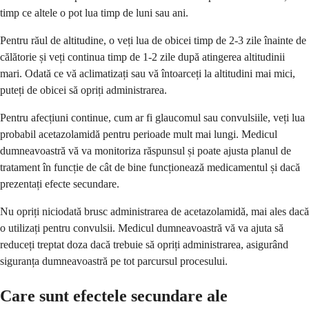
timp ce altele o pot lua timp de luni sau ani.
Pentru răul de altitudine, o veți lua de obicei timp de 2-3 zile înainte de
călătorie și veți continua timp de 1-2 zile după atingerea altitudinii
mari. Odată ce vă aclimatizați sau vă întoarceți la altitudini mai mici,
puteți de obicei să opriți administrarea.
Pentru afecțiuni continue, cum ar fi glaucomul sau convulsiile, veți lua
probabil acetazolamidă pentru perioade mult mai lungi. Medicul
dumneavoastră vă va monitoriza răspunsul și poate ajusta planul de
tratament în funcție de cât de bine funcționează medicamentul și dacă
prezentați efecte secundare.
Nu opriți niciodată brusc administrarea de acetazolamidă, mai ales dacă
o utilizați pentru convulsii. Medicul dumneavoastră vă va ajuta să
reduceți treptat doza dacă trebuie să opriți administrarea, asigurând
siguranța dumneavoastră pe tot parcursul procesului.
Care sunt efectele secundare ale