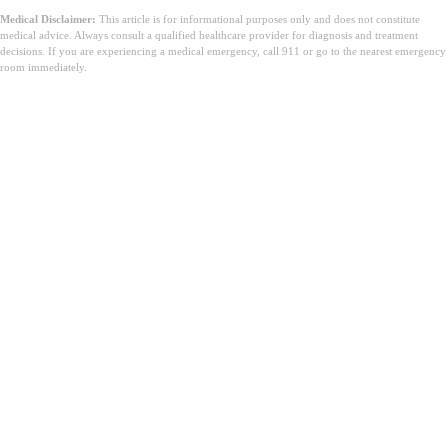
Medical Disclaimer:
This article is for informational purposes only and does not constitute
medical advice. Always consult a qualified healthcare provider for diagnosis and treatment
decisions. If you are experiencing a medical emergency, call 911 or go to the nearest emergency
room immediately.