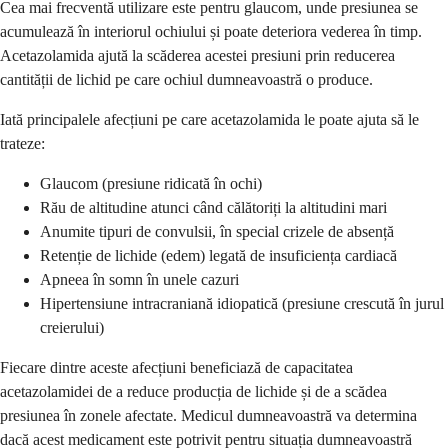
Cea mai frecventă utilizare este pentru glaucom, unde presiunea se
acumulează în interiorul ochiului și poate deteriora vederea în timp.
Acetazolamida ajută la scăderea acestei presiuni prin reducerea
cantității de lichid pe care ochiul dumneavoastră o produce.
Iată principalele afecțiuni pe care acetazolamida le poate ajuta să le
trateze:
Glaucom (presiune ridicată în ochi)
Rău de altitudine atunci când călătoriți la altitudini mari
Anumite tipuri de convulsii, în special crizele de absență
Retenție de lichide (edem) legată de insuficiența cardiacă
Apneea în somn în unele cazuri
Hipertensiune intracraniană idiopatică (presiune crescută în jurul
creierului)
Fiecare dintre aceste afecțiuni beneficiază de capacitatea
acetazolamidei de a reduce producția de lichide și de a scădea
presiunea în zonele afectate. Medicul dumneavoastră va determina
dacă acest medicament este potrivit pentru situația dumneavoastră