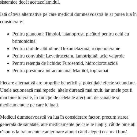
sistemice decât acetazolamidul.
Iată câteva alternative pe care medicul dumneavoastră le-ar putea lua în
considerare:
Pentru glaucom: Timolol, latanoprost, picături pentru ochi cu
brimonidină
Pentru răul de altitudine: Dexametazonă, oxigenoterapie
Pentru convulsii: Levetiracetam, lamotrigină, acid valproic
Pentru retenția de lichide: Furosemid, hidroclorotiazidă
Pentru presiunea intracraniană: Manitol, topiramat
Fiecare alternativă are propriile beneficii și potențiale efecte secundare.
Unele acționează mai repede, altele durează mai mult, iar unele pot fi
mai bine tolerate, în funcție de celelalte afecțiuni de sănătate și
medicamentele pe care le luați.
Medicul dumneavoastră va lua în considerare factori precum starea
generală de sănătate, alte medicamente pe care le luați și cât de bine ați
răspuns la tratamentele anterioare atunci când alegeți cea mai bună