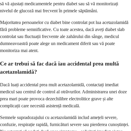
să vă ajustați medicamentele pentru diabet sau să vă monitorizați
nivelul de glucoză mai frecvent în primele săptămâni.
Majoritatea persoanelor cu diabet bine controlat pot lua acetazolamidă
fără probleme semnificative. Cu toate acestea, dacă aveți diabet slab
controlat sau fluctuații frecvente ale zahărului din sânge, medicul
dumneavoastră poate alege un medicament diferit sau vă poate
monitoriza mai atent.
Ce ar trebui să fac dacă iau accidental prea multă
acetazolamidă?
Dacă luați accidental prea mult acetazolamidă, contactați imediat
medicul sau centrul de control al otrăvurilor. Administrarea unei doze
prea mari poate provoca dezechilibre electrolitice grave și alte
complicații care necesită asistență medicală.
Semnele supradozajului cu acetazolamidă includ amețeli severe,
confuzie, respirație rapidă, furnicături severe sau pierderea cunoștinței.