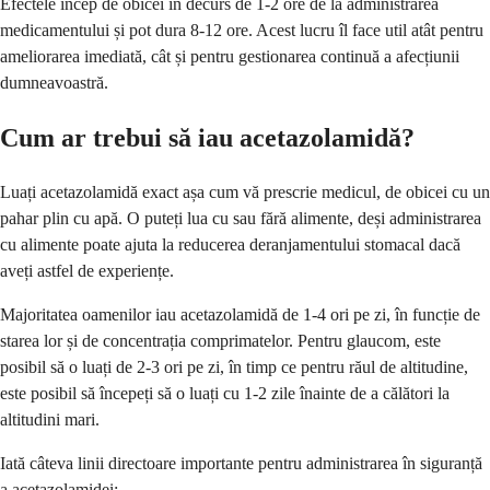
Efectele încep de obicei în decurs de 1-2 ore de la administrarea
medicamentului și pot dura 8-12 ore. Acest lucru îl face util atât pentru
ameliorarea imediată, cât și pentru gestionarea continuă a afecțiunii
dumneavoastră.
Cum ar trebui să iau acetazolamidă?
Luați acetazolamidă exact așa cum vă prescrie medicul, de obicei cu un
pahar plin cu apă. O puteți lua cu sau fără alimente, deși administrarea
cu alimente poate ajuta la reducerea deranjamentului stomacal dacă
aveți astfel de experiențe.
Majoritatea oamenilor iau acetazolamidă de 1-4 ori pe zi, în funcție de
starea lor și de concentrația comprimatelor. Pentru glaucom, este
posibil să o luați de 2-3 ori pe zi, în timp ce pentru răul de altitudine,
este posibil să începeți să o luați cu 1-2 zile înainte de a călători la
altitudini mari.
Iată câteva linii directoare importante pentru administrarea în siguranță
a acetazolamidei: