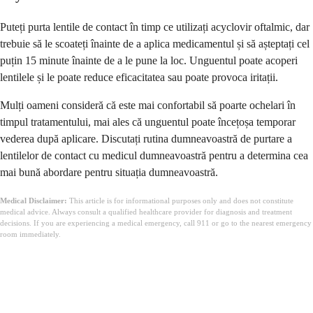
Puteți purta lentile de contact în timp ce utilizați acyclovir oftalmic, dar
trebuie să le scoateți înainte de a aplica medicamentul și să așteptați cel
puțin 15 minute înainte de a le pune la loc. Unguentul poate acoperi
lentilele și le poate reduce eficacitatea sau poate provoca iritații.
Mulți oameni consideră că este mai confortabil să poarte ochelari în
timpul tratamentului, mai ales că unguentul poate încețoșa temporar
vederea după aplicare. Discutați rutina dumneavoastră de purtare a
lentilelor de contact cu medicul dumneavoastră pentru a determina cea
mai bună abordare pentru situația dumneavoastră.
Medical Disclaimer:
This article is for informational purposes only and does not constitute
medical advice. Always consult a qualified healthcare provider for diagnosis and treatment
decisions. If you are experiencing a medical emergency, call 911 or go to the nearest emergency
room immediately.