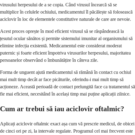
virusului herpesului de a se copia. Când virusul încearcă să se
multiplice în celulele ochiului, medicamentul îl păcălește să folosească
aciclovir în loc de elementele constitutive naturale de care are nevoie.
Acest proces oprește în mod eficient virusul să se răspândească la
țesutul ocular sănătos și permite sistemului imunitar al organismului să
elimine infecția existentă. Medicamentul este considerat moderat
puternic și foarte eficient împotriva virusurilor herpesului, majoritatea
persoanelor observând o îmbunătățire în câteva zile.
Forma de unguent ajută medicamentul să rămână în contact cu ochiul
mai mult timp decât ar face picăturile, oferindu-i mai mult timp să
acționeze. Această perioadă de contact prelungită face ca tratamentul să
fie mai eficient, necesitând în același timp mai puține aplicații zilnice.
Cum ar trebui să iau aciclovir oftalmic?
Aplicați aciclovir oftalmic exact așa cum vă prescrie medicul, de obicei
de cinci ori pe zi, la intervale regulate. Programul cel mai frecvent este