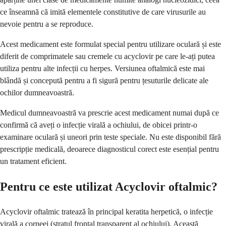
ce înseamnă că imită elementele constitutive de care virusurile au
nevoie pentru a se reproduce.
Acest medicament este formulat special pentru utilizare oculară și este
diferit de comprimatele sau cremele cu acyclovir pe care le-ați putea
utiliza pentru alte infecții cu herpes. Versiunea oftalmică este mai
blândă și concepută pentru a fi sigură pentru țesuturile delicate ale
ochilor dumneavoastră.
Medicul dumneavoastră va prescrie acest medicament numai după ce
confirmă că aveți o infecție virală a ochiului, de obicei printr-o
examinare oculară și uneori prin teste speciale. Nu este disponibil fără
prescripție medicală, deoarece diagnosticul corect este esențial pentru
un tratament eficient.
Pentru ce este utilizat Acyclovir oftalmic?
Acyclovir oftalmic tratează în principal keratita herpetică, o infecție
virală a corneei (stratul frontal transparent al ochiului). Această