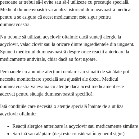
persoane ar trebui să-l evite sau să-l utilizeze cu precauție specială.
Medicul dumneavoastră va analiza istoricul dumneavoastră medical
pentru a se asigura că acest medicament este sigur pentru
dumneavoastră.
Nu trebuie să utilizați acyclovir oftalmic dacă sunteți alergic la
acyclovir, valaciclovir sau la oricare dintre ingredientele din unguent.
Spuneți medicului dumneavoastră despre orice reacții anterioare la
medicamente antivirale, chiar dacă au fost ușoare.
Persoanele cu anumite afecțiuni oculare sau situații de sănătate pot
necesita monitorizare specială sau ajustări ale dozei. Medicul
dumneavoastră va evalua cu atenție dacă acest medicament este
adecvat pentru situația dumneavoastră specifică.
Iată condițiile care necesită o atenție specială înainte de a utiliza
acyclovir oftalmic:
Reacții alergice anterioare la acyclovir sau medicamente similare
Sarcină sau alăptare (deși este considerat în general sigur)