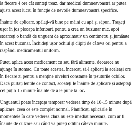
la fiecare 4 ore cât sunteți treaz, dar medicul dumneavoastră ar putea
ajusta acest lucru în funcție de nevoile dumneavoastră specifice.
Înainte de aplicare, spălați-vă bine pe mâini cu apă și săpun. Trageți
ușor în jos pleoapa inferioară pentru a crea un buzunar mic, apoi
stoarceți o bandă de unguent de aproximativ un centimetru și jumătate
în acest buzunar. Închideți ușor ochiul și clipiți de câteva ori pentru a
răspândi medicamentul uniform.
Puteți aplica acest medicament cu sau fără alimente, deoarece nu
ajunge în stomac. Cu toate acestea, încercați să-l aplicați la aceleași ore
în fiecare zi pentru a menține niveluri constante în țesuturile ochilor.
Dacă purtați lentile de contact, scoateți-le înainte de aplicare și așteptați
cel puțin 15 minute înainte de a le pune la loc.
Unguentul poate încețoșa temporar vederea timp de 10-15 minute după
aplicare, ceea ce este complet normal. Planificați aplicările în
momentele în care vederea clară nu este imediat necesară, cum ar fi
înainte de culcare sau când vă puteți odihni câteva minute.