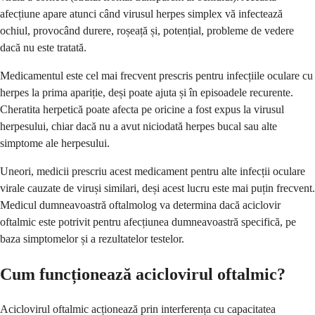
afecțiune apare atunci când virusul herpes simplex vă infectează
ochiul, provocând durere, roșeață și, potențial, probleme de vedere
dacă nu este tratată.
Medicamentul este cel mai frecvent prescris pentru infecțiile oculare cu
herpes la prima apariție, deși poate ajuta și în episoadele recurente.
Cheratita herpetică poate afecta pe oricine a fost expus la virusul
herpesului, chiar dacă nu a avut niciodată herpes bucal sau alte
simptome ale herpesului.
Uneori, medicii prescriu acest medicament pentru alte infecții oculare
virale cauzate de viruși similari, deși acest lucru este mai puțin frecvent.
Medicul dumneavoastră oftalmolog va determina dacă aciclovir
oftalmic este potrivit pentru afecțiunea dumneavoastră specifică, pe
baza simptomelor și a rezultatelor testelor.
Cum funcționează aciclovirul oftalmic?
Aciclovirul oftalmic acționează prin interferența cu capacitatea