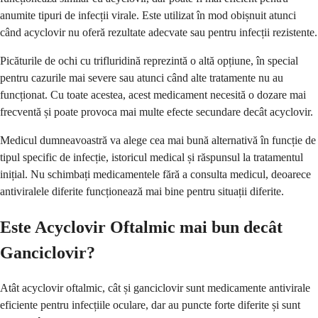
anumite tipuri de infecții virale. Este utilizat în mod obișnuit atunci
când acyclovir nu oferă rezultate adecvate sau pentru infecții rezistente.
Picăturile de ochi cu trifluridină reprezintă o altă opțiune, în special
pentru cazurile mai severe sau atunci când alte tratamente nu au
funcționat. Cu toate acestea, acest medicament necesită o dozare mai
frecventă și poate provoca mai multe efecte secundare decât acyclovir.
Medicul dumneavoastră va alege cea mai bună alternativă în funcție de
tipul specific de infecție, istoricul medical și răspunsul la tratamentul
inițial. Nu schimbați medicamentele fără a consulta medicul, deoarece
antiviralele diferite funcționează mai bine pentru situații diferite.
Este Acyclovir Oftalmic mai bun decât
Ganciclovir?
Atât acyclovir oftalmic, cât și ganciclovir sunt medicamente antivirale
eficiente pentru infecțiile oculare, dar au puncte forte diferite și sunt