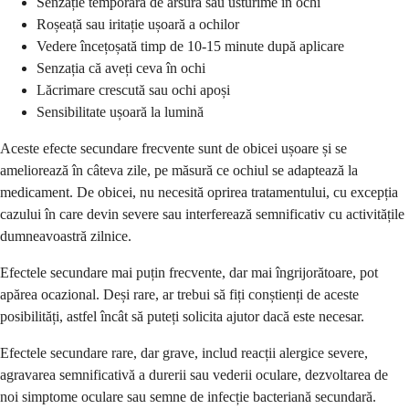
Senzație temporară de arsură sau usturime în ochi
Roșeață sau iritație ușoară a ochilor
Vedere încețoșată timp de 10-15 minute după aplicare
Senzația că aveți ceva în ochi
Lăcrimare crescută sau ochi apoși
Sensibilitate ușoară la lumină
Aceste efecte secundare frecvente sunt de obicei ușoare și se
ameliorează în câteva zile, pe măsură ce ochiul se adaptează la
medicament. De obicei, nu necesită oprirea tratamentului, cu excepția
cazului în care devin severe sau interferează semnificativ cu activitățile
dumneavoastră zilnice.
Efectele secundare mai puțin frecvente, dar mai îngrijorătoare, pot
apărea ocazional. Deși rare, ar trebui să fiți conștienți de aceste
posibilități, astfel încât să puteți solicita ajutor dacă este necesar.
Efectele secundare rare, dar grave, includ reacții alergice severe,
agravarea semnificativă a durerii sau vederii oculare, dezvoltarea de
noi simptome oculare sau semne de infecție bacteriană secundară.