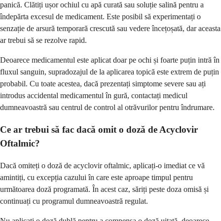
panică. Clătiți ușor ochiul cu apă curată sau soluție salină pentru a
îndepărta excesul de medicament. Este posibil să experimentați o
senzație de arsură temporară crescută sau vedere încețoșată, dar aceasta
ar trebui să se rezolve rapid.
Deoarece medicamentul este aplicat doar pe ochi și foarte puțin intră în
fluxul sanguin, supradozajul de la aplicarea topică este extrem de puțin
probabil. Cu toate acestea, dacă prezentați simptome severe sau ați
introdus accidental medicamentul în gură, contactați medicul
dumneavoastră sau centrul de control al otrăvurilor pentru îndrumare.
Ce ar trebui să fac dacă omit o doză de Acyclovir
Oftalmic?
Dacă omiteți o doză de acyclovir oftalmic, aplicați-o imediat ce vă
amintiți, cu excepția cazului în care este aproape timpul pentru
următoarea doză programată. În acest caz, săriți peste doza omisă și
continuați cu programul dumneavoastră regulat.
Nu aplicați o doză dublă pentru a compensa o doză uitată, deoarece