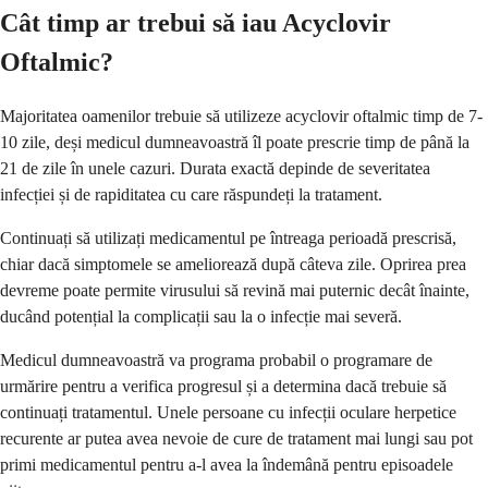
Cât timp ar trebui să iau Acyclovir
Oftalmic?
Majoritatea oamenilor trebuie să utilizeze acyclovir oftalmic timp de 7-
10 zile, deși medicul dumneavoastră îl poate prescrie timp de până la
21 de zile în unele cazuri. Durata exactă depinde de severitatea
infecției și de rapiditatea cu care răspundeți la tratament.
Continuați să utilizați medicamentul pe întreaga perioadă prescrisă,
chiar dacă simptomele se ameliorează după câteva zile. Oprirea prea
devreme poate permite virusului să revină mai puternic decât înainte,
ducând potențial la complicații sau la o infecție mai severă.
Medicul dumneavoastră va programa probabil o programare de
urmărire pentru a verifica progresul și a determina dacă trebuie să
continuați tratamentul. Unele persoane cu infecții oculare herpetice
recurente ar putea avea nevoie de cure de tratament mai lungi sau pot
primi medicamentul pentru a-l avea la îndemână pentru episoadele