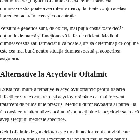
denumirea de „unguent oftalmic cu acyclovir”. Farmacia
dumneavoastră poate avea diferite mărci, dar toate conțin același
ingredient activ în aceeași concentrație.
Versiunile generice sunt, de obicei, mai puțin costisitoare decât
opțiunile de marcă și funcționează la fel de eficient. Medicul
dumneavoastră sau farmacistul vă poate ajuta să determinați ce opțiune
este cea mai bună pentru situația dumneavoastră și acoperirea
asigurării.
Alternative la Acyclovir Oftalmic
Există mai multe alternative la acyclovir oftalmic pentru tratarea
infecțiilor virale oculare, deși acyclovir rămâne cel mai frecvent
tratament de primă linie prescris. Medicul dumneavoastră ar putea lua
în considerare alternative dacă nu răspundeți bine la acyclovir sau dacă
aveți afecțiuni medicale specifice.
Gelul oftalmic de ganciclovir este un alt medicament antiviral care
funcționează similar cu acyclovir, dar poate fi mai eficient pentru