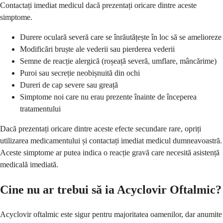
Contactați imediat medicul dacă prezentați oricare dintre aceste
simptome.
Durere oculară severă care se înrăutățește în loc să se amelioreze
Modificări bruște ale vederii sau pierderea vederii
Semne de reacție alergică (roșeață severă, umflare, mâncărime)
Puroi sau secreție neobișnuită din ochi
Dureri de cap severe sau greață
Simptome noi care nu erau prezente înainte de începerea
tratamentului
Dacă prezentați oricare dintre aceste efecte secundare rare, opriți
utilizarea medicamentului și contactați imediat medicul dumneavoastră.
Aceste simptome ar putea indica o reacție gravă care necesită asistență
medicală imediată.
Cine nu ar trebui să ia Acyclovir Oftalmic?
Acyclovir oftalmic este sigur pentru majoritatea oamenilor, dar anumite