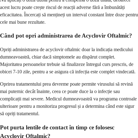
acest lucru poate crește riscul de reacții adverse fără a îmbunătăți
eficacitatea. Încercați să mențineți un interval constant între doze pentru
cele mai bune rezultate.
Când pot opri administrarea de Acyclovir Oftalmic?
Opriți administrarea de acyclovir oftalmic doar la indicația medicului
dumneavoastră, chiar dacă simptomele au dispărut complet.
Majoritatea persoanelor trebuie să finalizeze întregul curs prescris, de
obicei 7-10 zile, pentru a se asigura că infecția este complet vindecată.
Oprirea tratamentului prea devreme poate permite virusului să revină
mai puternic decât înainte, ceea ce poate duce la o infecție sau
complicații mai severe. Medicul dumneavoastră va programa controale
ulterioare pentru a monitoriza progresul și a determina când este sigur
să opriți tratamentul.
Pot purta lentile de contact în timp ce folosesc
Acyclovir Oftalmic?