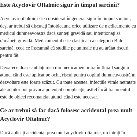
Este Acyclovir Oftalmic sigur în timpul sarcinii?
Acyclovir oftalmic este considerat în general sigur în timpul sarcinii,
deși ar trebui să discutați întotdeauna orice utilizare de medicamente cu
medicul dumneavoastră dacă sunteți gravidă sau intenționați să
rămâneți gravidă. Medicamentul este clasificat ca categoria B de
sarcină, ceea ce înseamnă că studiile pe animale nu au arătat riscuri
pentru făt.
Deoarece doar cantități mici din medicament intră în fluxul sanguin
atunci când este aplicat pe ochi, riscul pentru copilul dumneavoastră în
dezvoltare este foarte scăzut. Cu toate acestea, infecțiile virale netratate
ale ochilor pot provoca potențial complicații, astfel încât tratamentul
este de obicei recomandat atunci când este necesar.
Ce ar trebui să fac dacă folosesc accidental prea mult
Acyclovir Oftalmic?
Dacă aplicați accidental prea mult acyclovir oftalmic, nu intrați în