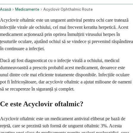
Acasă
Medicamente
Acyclovir Ophthalmic Route
Acyclovir oftalmic este un unguent antiviral pentru ochi care tratează
infecțiile virale ale ochiului, cel mai frecvent keratita herpetică. Acest
medicament acționează prin oprirea înmulțirii virusului herpes în
țesuturile oculare, ajutând ochiul să se vindece și prevenind răspândirea
în continuare a infecției.
Dacă ați fost diagnosticat cu o infecție virală a ochiului, medicul
dumneavoastră a prescris probabil acest medicament, deoarece este
unul dintre cele mai eficiente tratamente disponibile. Infecțiile oculare
pot fi înfricoșătoare, dar acyclovir oftalmic a ajutat milioane de oameni
să se recupereze în siguranță și complet.
Ce este Acyclovir oftalmic?
Acyclovir oftalmic este un medicament antiviral eliberat pe bază de
rețetă, care se prezintă sub formă de unguent oftalmic 3%. Acesta
aparține unei clase de medicamente numite analogi nucleozidici, ceea