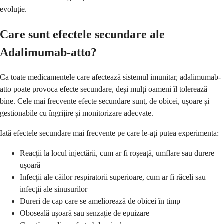
evoluție.
Care sunt efectele secundare ale
Adalimumab-atto?
Ca toate medicamentele care afectează sistemul imunitar, adalimumab-
atto poate provoca efecte secundare, deși mulți oameni îl tolerează
bine. Cele mai frecvente efecte secundare sunt, de obicei, ușoare și
gestionabile cu îngrijire și monitorizare adecvate.
Iată efectele secundare mai frecvente pe care le-ați putea experimenta:
Reacții la locul injectării, cum ar fi roșeață, umflare sau durere
ușoară
Infecții ale căilor respiratorii superioare, cum ar fi răceli sau
infecții ale sinusurilor
Dureri de cap care se ameliorează de obicei în timp
Oboseală ușoară sau senzație de epuizare