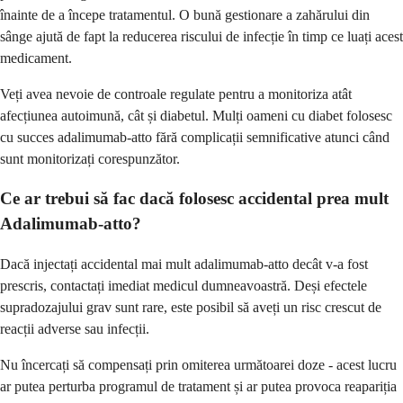
înainte de a începe tratamentul. O bună gestionare a zahărului din
sânge ajută de fapt la reducerea riscului de infecție în timp ce luați acest
medicament.
Veți avea nevoie de controale regulate pentru a monitoriza atât
afecțiunea autoimună, cât și diabetul. Mulți oameni cu diabet folosesc
cu succes adalimumab-atto fără complicații semnificative atunci când
sunt monitorizați corespunzător.
Ce ar trebui să fac dacă folosesc accidental prea mult
Adalimumab-atto?
Dacă injectați accidental mai mult adalimumab-atto decât v-a fost
prescris, contactați imediat medicul dumneavoastră. Deși efectele
supradozajului grav sunt rare, este posibil să aveți un risc crescut de
reacții adverse sau infecții.
Nu încercați să compensați prin omiterea următoarei doze - acest lucru
ar putea perturba programul de tratament și ar putea provoca reapariția