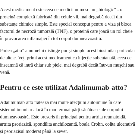
Acest medicament este ceea ce medicii numesc un „biologic” - o
proteină complexă fabricată din celule vii, mai degrabă decât din
substanțe chimice simple. Este special conceput pentru a viza și bloca
factorul de necroză tumorală (TNF), o proteină care joacă un rol cheie
în provocarea inflamației în tot corpul dumneavoastră.
Partea „atto” a numelui distinge pur și simplu acest biosimilar particular
de altele. Veți primi acest medicament ca injecție subcutanată, ceea ce
înseamnă că intră chiar sub piele, mai degrabă decât într-un mușchi sau
venă.
Pentru ce este utilizat Adalimumab-atto?
Adalimumab-atto tratează mai multe afecțiuni autoimune în care
sistemul imunitar atacă în mod eronat părți sănătoase ale corpului
dumneavoastră. Este prescris în principal pentru artrita reumatoidă,
artrita psoriazică, spondilita anchilozantă, boala Crohn, colita ulcerativă
și psoriazisul moderat până la sever.