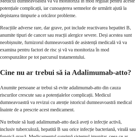
Medicul dumneavoastră vă va monitoriza în mod regulat pentru aceste
potențiale complicații, iar cunoașterea semnelor de urmărit ajută la
depistarea timpurie a oricăror probleme.
Reacțiile adverse rare, dar grave, pot include reactivarea hepatitei B,
anumite tipuri de cancer sau reacții alergice severe. Deși acestea sunt
neobișnuite, furnizorul dumneavoastră de asistență medicală vă va
examina pentru factori de risc și vă va monitoriza în mod
corespunzător pe tot parcursul tratamentului.
Cine nu ar trebui să ia Adalimumab-atto?
Anumite persoane ar trebui să evite adalimumab-atto din cauza
riscurilor crescute sau a potențialelor complicații. Medicul
dumneavoastră va revizui cu atenție istoricul dumneavoastră medical
înainte de a prescrie acest medicament.
Nu trebuie să luați adalimumab-atto dacă aveți o infecție activă,
inclusiv tuberculoză, hepatită B sau orice infecție bacteriană, virală sau
fungică gravă. Medicamentul suprimă sistemul imunitar, ceea ce ar