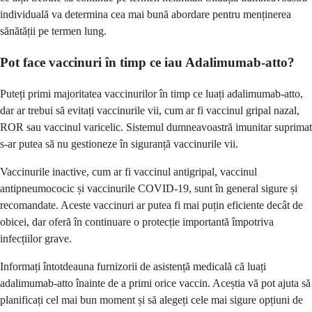
individuală va determina cea mai bună abordare pentru menținerea
sănătății pe termen lung.
Pot face vaccinuri în timp ce iau Adalimumab-atto?
Puteți primi majoritatea vaccinurilor în timp ce luați adalimumab-atto,
dar ar trebui să evitați vaccinurile vii, cum ar fi vaccinul gripal nazal,
ROR sau vaccinul varicelic. Sistemul dumneavoastră imunitar suprimat
s-ar putea să nu gestioneze în siguranță vaccinurile vii.
Vaccinurile inactive, cum ar fi vaccinul antigripal, vaccinul
antipneumococic și vaccinurile COVID-19, sunt în general sigure și
recomandate. Aceste vaccinuri ar putea fi mai puțin eficiente decât de
obicei, dar oferă în continuare o protecție importantă împotriva
infecțiilor grave.
Informați întotdeauna furnizorii de asistență medicală că luați
adalimumab-atto înainte de a primi orice vaccin. Aceștia vă pot ajuta să
planificați cel mai bun moment și să alegeți cele mai sigure opțiuni de