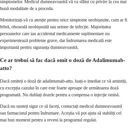
simptomelor. Medicul dumneavoastră vă va sfătui cu privire la cea mai
bună modalitate de a proceda.
Monitorizați-vă cu atenție pentru orice simptome neobișnuite, cum ar fi
febră, oboseală neobișnuită sau semne de infecție. Majoritatea
persoanelor care iau accidental medicamente suplimentare nu
experimentează probleme grave, dar îndrumarea medicală este
importantă pentru siguranța dumneavoastră.
Ce ar trebui să fac dacă omit o doză de Adalimumab-
atto?
Dacă omiteți o doză de adalimumab-atto, luați-o imediat ce vă amintiți,
cu excepția cazului în care este foarte aproape de următoarea doză
programată. Nu dublați dozele pentru a compensa o injecție omisă.
Dacă nu sunteți sigur ce să faceți, contactați medicul dumneavoastră
sau farmacistul pentru îndrumare. Aceștia vă pot ajuta să stabiliți cel
mai bun moment pentru a reveni la programul regulat.