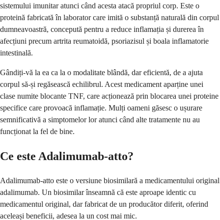
sistemului imunitar atunci când acesta atacă propriul corp. Este o
proteină fabricată în laborator care imită o substanță naturală din corpul
dumneavoastră, concepută pentru a reduce inflamația și durerea în
afecțiuni precum artrita reumatoidă, psoriazisul și boala inflamatorie
intestinală.
Gândiți-vă la ea ca la o modalitate blândă, dar eficientă, de a ajuta
corpul să-și regăsească echilibrul. Acest medicament aparține unei
clase numite blocante TNF, care acționează prin blocarea unei proteine
specifice care provoacă inflamație. Mulți oameni găsesc o ușurare
semnificativă a simptomelor lor atunci când alte tratamente nu au
funcționat la fel de bine.
Ce este Adalimumab-atto?
Adalimumab-atto este o versiune biosimilară a medicamentului original
adalimumab. Un biosimilar înseamnă că este aproape identic cu
medicamentul original, dar fabricat de un producător diferit, oferind
aceleași beneficii, adesea la un cost mai mic.