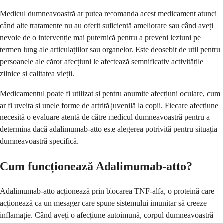
Medicul dumneavoastră ar putea recomanda acest medicament atunci
când alte tratamente nu au oferit suficientă ameliorare sau când aveți
nevoie de o intervenție mai puternică pentru a preveni leziuni pe
termen lung ale articulațiilor sau organelor. Este deosebit de util pentru
persoanele ale căror afecțiuni le afectează semnificativ activitățile
zilnice și calitatea vieții.
Medicamentul poate fi utilizat și pentru anumite afecțiuni oculare, cum
ar fi uveita și unele forme de artrită juvenilă la copii. Fiecare afecțiune
necesită o evaluare atentă de către medicul dumneavoastră pentru a
determina dacă adalimumab-atto este alegerea potrivită pentru situația
dumneavoastră specifică.
Cum funcționează Adalimumab-atto?
Adalimumab-atto acționează prin blocarea TNF-alfa, o proteină care
acționează ca un mesager care spune sistemului imunitar să creeze
inflamație. Când aveți o afecțiune autoimună, corpul dumneavoastră