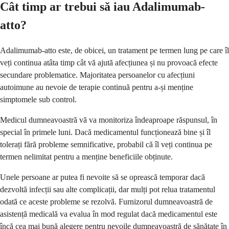
Cât timp ar trebui să iau Adalimumab-
atto?
Adalimumab-atto este, de obicei, un tratament pe termen lung pe care îl
veți continua atâta timp cât vă ajută afecțiunea și nu provoacă efecte
secundare problematice. Majoritatea persoanelor cu afecțiuni
autoimune au nevoie de terapie continuă pentru a-și menține
simptomele sub control.
Medicul dumneavoastră vă va monitoriza îndeaproape răspunsul, în
special în primele luni. Dacă medicamentul funcționează bine și îl
tolerați fără probleme semnificative, probabil că îl veți continua pe
termen nelimitat pentru a menține beneficiile obținute.
Unele persoane ar putea fi nevoite să se oprească temporar dacă
dezvoltă infecții sau alte complicații, dar mulți pot relua tratamentul
odată ce aceste probleme se rezolvă. Furnizorul dumneavoastră de
asistență medicală va evalua în mod regulat dacă medicamentul este
încă cea mai bună alegere pentru nevoile dumneavoastră de sănătate în