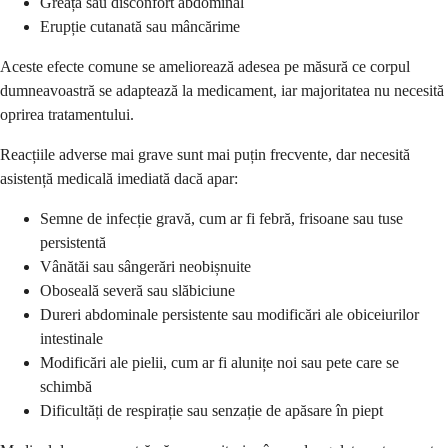
Greață sau disconfort abdominal
Erupție cutanată sau mâncărime
Aceste efecte comune se ameliorează adesea pe măsură ce corpul
dumneavoastră se adaptează la medicament, iar majoritatea nu necesită
oprirea tratamentului.
Reacțiile adverse mai grave sunt mai puțin frecvente, dar necesită
asistență medicală imediată dacă apar:
Semne de infecție gravă, cum ar fi febră, frisoane sau tuse
persistentă
Vânătăi sau sângerări neobișnuite
Oboseală severă sau slăbiciune
Dureri abdominale persistente sau modificări ale obiceiurilor
intestinale
Modificări ale pielii, cum ar fi alunițe noi sau pete care se
schimbă
Dificultăți de respirație sau senzație de apăsare în piept