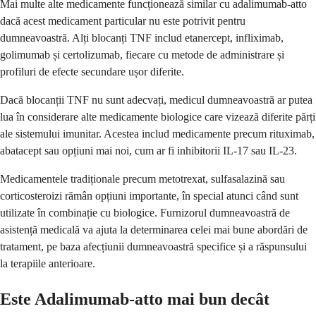
Mai multe alte medicamente funcționează similar cu adalimumab-atto
dacă acest medicament particular nu este potrivit pentru
dumneavoastră. Alți blocanți TNF includ etanercept, infliximab,
golimumab și certolizumab, fiecare cu metode de administrare și
profiluri de efecte secundare ușor diferite.
Dacă blocanții TNF nu sunt adecvați, medicul dumneavoastră ar putea
lua în considerare alte medicamente biologice care vizează diferite părți
ale sistemului imunitar. Acestea includ medicamente precum rituximab,
abatacept sau opțiuni mai noi, cum ar fi inhibitorii IL-17 sau IL-23.
Medicamentele tradiționale precum metotrexat, sulfasalazină sau
corticosteroizi rămân opțiuni importante, în special atunci când sunt
utilizate în combinație cu biologice. Furnizorul dumneavoastră de
asistență medicală va ajuta la determinarea celei mai bune abordări de
tratament, pe baza afecțiunii dumneavoastră specifice și a răspunsului
la terapiile anterioare.
Este Adalimumab-atto mai bun decât