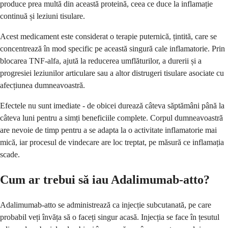
produce prea multă din această proteină, ceea ce duce la inflamație
continuă și leziuni tisulare.
Acest medicament este considerat o terapie puternică, țintită, care se
concentrează în mod specific pe această singură cale inflamatorie. Prin
blocarea TNF-alfa, ajută la reducerea umflăturilor, a durerii și a
progresiei leziunilor articulare sau a altor distrugeri tisulare asociate cu
afecțiunea dumneavoastră.
Efectele nu sunt imediate - de obicei durează câteva săptămâni până la
câteva luni pentru a simți beneficiile complete. Corpul dumneavoastră
are nevoie de timp pentru a se adapta la o activitate inflamatorie mai
mică, iar procesul de vindecare are loc treptat, pe măsură ce inflamația
scade.
Cum ar trebui să iau Adalimumab-atto?
Adalimumab-atto se administrează ca injecție subcutanată, pe care
probabil veți învăța să o faceți singur acasă. Injecția se face în țesutul