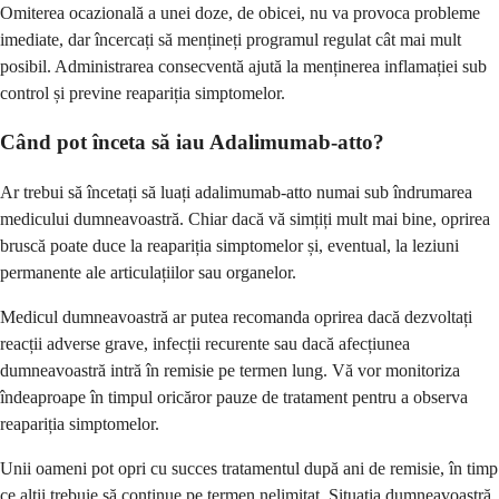
Omiterea ocazională a unei doze, de obicei, nu va provoca probleme
imediate, dar încercați să mențineți programul regulat cât mai mult
posibil. Administrarea consecventă ajută la menținerea inflamației sub
control și previne reapariția simptomelor.
Când pot înceta să iau Adalimumab-atto?
Ar trebui să încetați să luați adalimumab-atto numai sub îndrumarea
medicului dumneavoastră. Chiar dacă vă simțiți mult mai bine, oprirea
bruscă poate duce la reapariția simptomelor și, eventual, la leziuni
permanente ale articulațiilor sau organelor.
Medicul dumneavoastră ar putea recomanda oprirea dacă dezvoltați
reacții adverse grave, infecții recurente sau dacă afecțiunea
dumneavoastră intră în remisie pe termen lung. Vă vor monitoriza
îndeaproape în timpul oricăror pauze de tratament pentru a observa
reapariția simptomelor.
Unii oameni pot opri cu succes tratamentul după ani de remisie, în timp
ce alții trebuie să continue pe termen nelimitat. Situația dumneavoastră