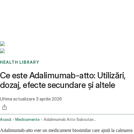
Benchmarks
Stories
FAQ
Sign up / Log in
HEALTH LIBRARY
Ce este Adalimumab-atto: Utilizări,
dozaj, efecte secundare și altele
Ultima actualizare
3 aprilie 2026
Acasă
Medicamente
Adalimumab Atto Subcutaneous Route
Adalimumab-atto este un medicament biosimilar care ajută la calmarea