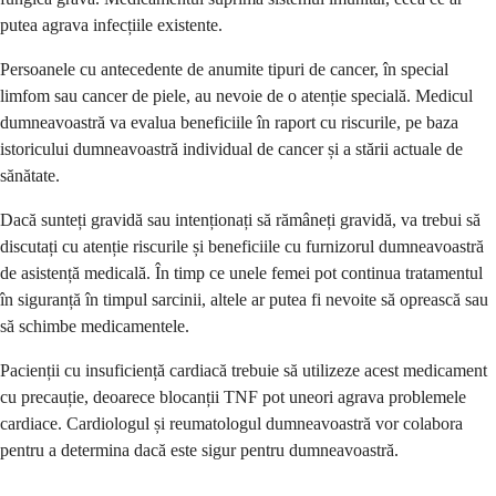
putea agrava infecțiile existente.
Persoanele cu antecedente de anumite tipuri de cancer, în special
limfom sau cancer de piele, au nevoie de o atenție specială. Medicul
dumneavoastră va evalua beneficiile în raport cu riscurile, pe baza
istoricului dumneavoastră individual de cancer și a stării actuale de
sănătate.
Dacă sunteți gravidă sau intenționați să rămâneți gravidă, va trebui să
discutați cu atenție riscurile și beneficiile cu furnizorul dumneavoastră
de asistență medicală. În timp ce unele femei pot continua tratamentul
în siguranță în timpul sarcinii, altele ar putea fi nevoite să oprească sau
să schimbe medicamentele.
Pacienții cu insuficiență cardiacă trebuie să utilizeze acest medicament
cu precauție, deoarece blocanții TNF pot uneori agrava problemele
cardiace. Cardiologul și reumatologul dumneavoastră vor colabora
pentru a determina dacă este sigur pentru dumneavoastră.