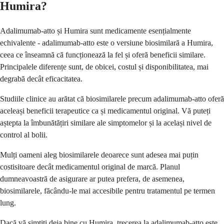
Humira?
Adalimumab-atto și Humira sunt medicamente esențialmente
echivalente - adalimumab-atto este o versiune biosimilară a Humira,
ceea ce înseamnă că funcționează la fel și oferă beneficii similare.
Principalele diferențe sunt, de obicei, costul și disponibilitatea, mai
degrabă decât eficacitatea.
Studiile clinice au arătat că biosimilarele precum adalimumab-atto oferă
aceleași beneficii terapeutice ca și medicamentul original. Vă puteți
aștepta la îmbunătățiri similare ale simptomelor și la același nivel de
control al bolii.
Mulți oameni aleg biosimilarele deoarece sunt adesea mai puțin
costisitoare decât medicamentul original de marcă. Planul
dumneavoastră de asigurare ar putea prefera, de asemenea,
biosimilarele, făcându-le mai accesibile pentru tratamentul pe termen
lung.
Dacă vă simțiți deja bine cu Humira, trecerea la adalimumab-atto este,