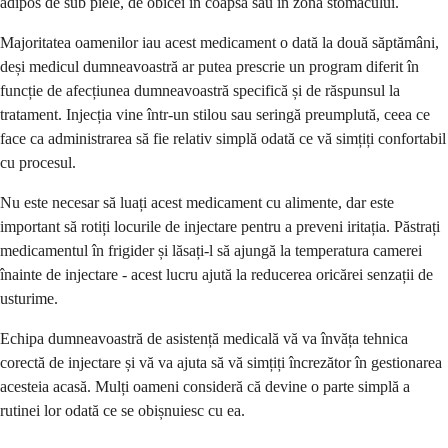
adipos de sub piele, de obicei în coapsă sau în zona stomacului.
Majoritatea oamenilor iau acest medicament o dată la două săptămâni,
deși medicul dumneavoastră ar putea prescrie un program diferit în
funcție de afecțiunea dumneavoastră specifică și de răspunsul la
tratament. Injecția vine într-un stilou sau seringă preumplută, ceea ce
face ca administrarea să fie relativ simplă odată ce vă simțiți confortabil
cu procesul.
Nu este necesar să luați acest medicament cu alimente, dar este
important să rotiți locurile de injectare pentru a preveni iritația. Păstrați
medicamentul în frigider și lăsați-l să ajungă la temperatura camerei
înainte de injectare - acest lucru ajută la reducerea oricărei senzații de
usturime.
Echipa dumneavoastră de asistență medicală vă va învăța tehnica
corectă de injectare și vă va ajuta să vă simțiți încrezător în gestionarea
acesteia acasă. Mulți oameni consideră că devine o parte simplă a
rutinei lor odată ce se obișnuiesc cu ea.