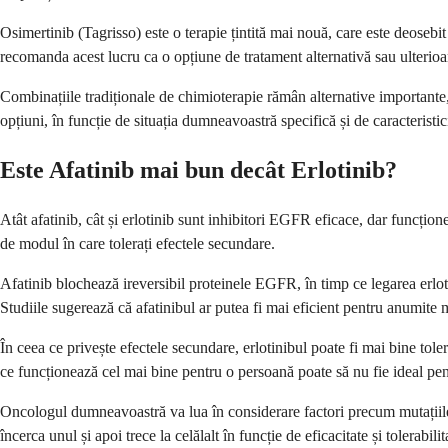
Osimertinib (Tagrisso) este o terapie țintită mai nouă, care este deose
recomanda acest lucru ca o opțiune de tratament alternativă sau ulterioa
Combinațiile tradiționale de chimioterapie rămân alternative importante
opțiuni, în funcție de situația dumneavoastră specifică și de caracteristic
Este Afatinib mai bun decât Erlotinib?
Atât afatinib, cât și erlotinib sunt inhibitori EGFR eficace, dar funcțione
de modul în care tolerați efectele secundare.
Afatinib blochează ireversibil proteinele EGFR, în timp ce legarea erlot
Studiile sugerează că afatinibul ar putea fi mai eficient pentru anumite 
În ceea ce privește efectele secundare, erlotinibul poate fi mai bine tole
ce funcționează cel mai bine pentru o persoană poate să nu fie ideal pent
Oncologul dumneavoastră va lua în considerare factori precum mutațiile g
încerca unul și apoi trece la celălalt în funcție de eficacitate și tolerabilit