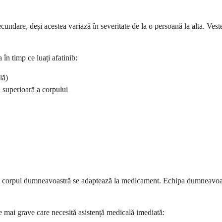
undare, deși acestea variază în severitate de la o persoană la alta. Vest
în timp ce luați afatinib:
lă)
a superioară a corpului
 corpul dumneavoastră se adaptează la medicament. Echipa dumneavoastr
e mai grave care necesită asistență medicală imediată: