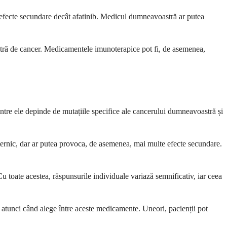
e efecte secundare decât afatinib. Medicul dumneavoastră ar putea
oastră de cancer. Medicamentele imunoterapice pot fi, de asemenea,
 dintre ele depinde de mutațiile specifice ale cancerului dumneavoastră și
uternic, dar ar putea provoca, de asemenea, mai multe efecte secundare.
Cu toate acestea, răspunsurile individuale variază semnificativ, iar ceea
 atunci când alege între aceste medicamente. Uneori, pacienții pot