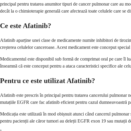
principal pentru tratarea anumitor tipuri de cancer pulmonar care au modi
decât la o chimioterapie generală care afectează toate celulele care se di
Ce este Afatinib?
Afatinib aparține unei clase de medicamente numite inhibitori de tiroz
creșterea celulelor canceroase. Acest medicament este conceput special 
Medicamentul este disponibil sub formă de comprimat oral pe care îl luați
înseamnă că este conceput pentru a ataca caracteristici specifice ale ce
Pentru ce este utilizat Afatinib?
Afatinib este prescris în principal pentru tratarea cancerului pulmonar
mutațiile EGFR care fac afatinib eficient pentru cazul dumneavoastră pa
Medicația este utilizată în mod obișnuit atunci când cancerul pulmonar s-a
pentru pacienții ale căror tumori au deleții EGFR exon 19 sau mutații d