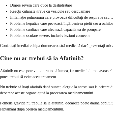
Diaree severă care duce la deshidratare
Reacții cutanate grave cu vezicule sau descuamare
Inflamație pulmonară care provoacă dificultăți de respirație sau t
Probleme hepatice care provoacă îngălbenirea pielii sau a ochilor
Probleme cardiace care afectează capacitatea de pompare
Probleme oculare severe, inclusiv leziuni corneene
Contactați imediat echipa dumneavoastră medicală dacă prezentați oricare
Cine nu ar trebui să ia Afatinib?
Afatinib nu este potrivit pentru toată lumea, iar medicul dumneavoastr
putea trebui să evite acest tratament.
Nu trebuie să luați afatinib dacă sunteți alergic la acesta sau la oricar
deoarece aceste organe ajută la procesarea medicamentului.
Femeile gravide nu trebuie să ia afatinib, deoarece poate dăuna copilului 
săptămâni după oprirea medicamentului.