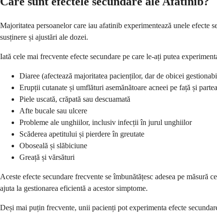
Care sunt efectele secundare ale Afatinib?
Majoritatea persoanelor care iau afatinib experimentează unele efecte sec
susținere și ajustări ale dozei.
Iată cele mai frecvente efecte secundare pe care le-ați putea experimenta 
Diaree (afectează majoritatea pacienților, dar de obicei gestionabi
Erupții cutanate și umflături asemănătoare acneei pe față și parte
Piele uscată, crăpată sau descuamată
Afte bucale sau ulcere
Probleme ale unghiilor, inclusiv infecții în jurul unghiilor
Scăderea apetitului și pierdere în greutate
Oboseală și slăbiciune
Greață și vărsături
Aceste efecte secundare frecvente se îmbunătățesc adesea pe măsură ce
ajuta la gestionarea eficientă a acestor simptome.
Deși mai puțin frecvente, unii pacienți pot experimenta efecte secundar