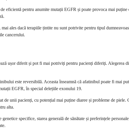
bit de eficientă pentru anumite mutații EGFR și poate provoca mai puțin
ră.
, mai ales dacă terapiile țintite nu sunt potrivite pentru tipul dumneav
ile cancerului.
ază ușor diferit și pot fi mai potriviți pentru pacienți diferiți. Alegerea
inibului este reversibilă. Aceasta înseamnă că afatinibul poate fi mai p
mutații EGFR, în special delețiile exonului 19.
rat de unii pacienți, cu potențial mai puține diaree și probleme de piele. 
ru alta.
enetice specifice, starea generală de sănătate și preferințele personale
ate.