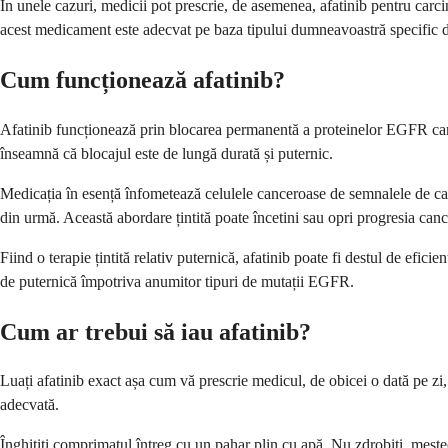
În unele cazuri, medicii pot prescrie, de asemenea, afatinib pentru ca
acest medicament este adecvat pe baza tipului dumneavoastră specific de 
Cum funcționează afatinib?
Afatinib funcționează prin blocarea permanentă a proteinelor EGFR care tr
înseamnă că blocajul este de lungă durată și puternic.
Medicația în esență înfometează celulele canceroase de semnalele de care
din urmă. Această abordare țintită poate încetini sau opri progresia cance
Fiind o terapie țintită relativ puternică, afatinib poate fi destul de ef
de puternică împotriva anumitor tipuri de mutații EGFR.
Cum ar trebui să iau afatinib?
Luați afatinib exact așa cum vă prescrie medicul, de obicei o dată pe zi, 
adecvată.
Înghițiți comprimatul întreg cu un pahar plin cu apă. Nu zdrobiți, meste