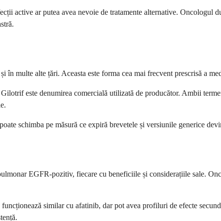
fecții active ar putea avea nevoie de tratamente alternative. Oncologul
stră.
și în multe alte țări. Aceasta este forma cea mai frecvent prescrisă a me
e Gilotrif este denumirea comercială utilizată de producător. Ambii term
e.
e poate schimba pe măsură ce expiră brevetele și versiunile generice devin
ui pulmonar EGFR-pozitiv, fiecare cu beneficiile și considerațiile sale.
re funcționează similar cu afatinib, dar pot avea profiluri de efecte secu
tență.