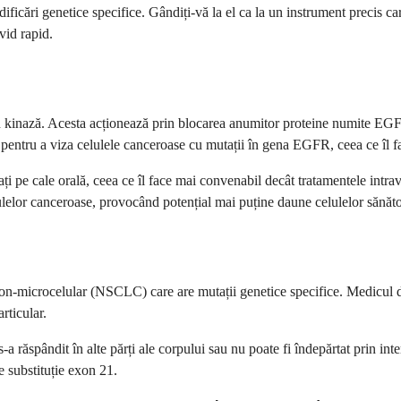
ficări genetice specifice. Gândiți-vă la el ca la un instrument precis ca
vid rapid.
in kinază. Acesta acționează prin blocarea anumitor proteine numite EGF
pentru a viza celulele canceroase cu mutații în gena EGFR, ceea ce îl f
 pe cale orală, ceea ce îl face mai convenabil decât tratamentele intrave
lulelor canceroase, provocând potențial mai puține daune celulelor sănăt
 non-microcelular (NSCLC) care are mutații genetice specifice. Medicul 
rticular.
 răspândit în alte părți ale corpului sau nu poate fi îndepărtat prin inte
e substituție exon 21.