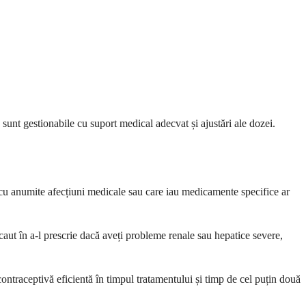
unt gestionabile cu suport medical adecvat și ajustări ale dozei.
 cu anumite afecțiuni medicale sau care iau medicamente specifice ar
caut în a-l prescrie dacă aveți probleme renale sau hepatice severe,
contraceptivă eficientă în timpul tratamentului și timp de cel puțin două