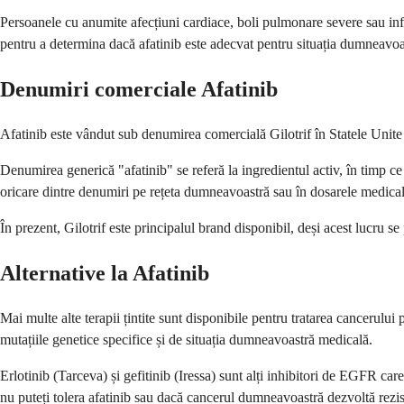
Persoanele cu anumite afecțiuni cardiace, boli pulmonare severe sau in
pentru a determina dacă afatinib este adecvat pentru situația dumneavoa
Denumiri comerciale Afatinib
Afatinib este vândut sub denumirea comercială Gilotrif în Statele Unite 
Denumirea generică "afatinib" se referă la ingredientul activ, în timp c
oricare dintre denumiri pe rețeta dumneavoastră sau în dosarele medical
În prezent, Gilotrif este principalul brand disponibil, deși acest lucru s
Alternative la Afatinib
Mai multe alte terapii țintite sunt disponibile pentru tratarea cancerul
mutațiile genetice specifice și de situația dumneavoastră medicală.
Erlotinib (Tarceva) și gefitinib (Iressa) sunt alți inhibitori de EGFR ca
nu puteți tolera afatinib sau dacă cancerul dumneavoastră dezvoltă rezis