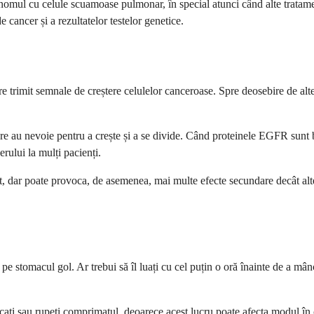
rcinomul cu celule scuamoase pulmonar, în special atunci când alte trat
cancer și a rezultatelor testelor genetice.
imit semnale de creștere celulelor canceroase. Spre deosebire de alte ter
 au nevoie pentru a crește și a se divide. Când proteinele EGFR sunt blo
rului la mulți pacienți.
icient, dar poate provoca, de asemenea, mai multe efecte secundare decât 
pe stomacul gol. Ar trebui să îl luați cu cel puțin o oră înainte de a mân
cați sau rupeți comprimatul, deoarece acest lucru poate afecta modul în c