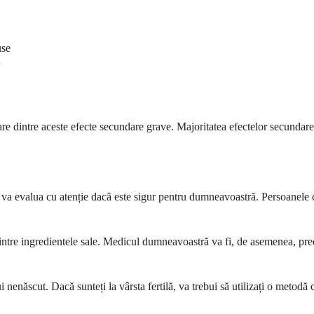
use
 dintre aceste efecte secundare grave. Majoritatea efectelor secundare s
ă va evalua cu atenție dacă este sigur pentru dumneavoastră. Persoanele
e dintre ingredientele sale. Medicul dumneavoastră va fi, de asemenea, pre
nenăscut. Dacă sunteți la vârsta fertilă, va trebui să utilizați o metodă 