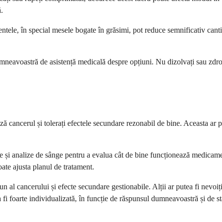
.
imentele, în special mesele bogate în grăsimi, pot reduce semnificativ c
neavoastră de asistență medicală despre opțiuni. Nu dizolvați sau zdrobi
ază cancerul și tolerați efectele secundare rezonabil de bine. Aceasta ar p
e și analize de sânge pentru a evalua cât de bine funcționează medicam
te ajusta planul de tratament.
un al cancerului și efecte secundare gestionabile. Alții ar putea fi nevo
fi foarte individualizată, în funcție de răspunsul dumneavoastră și de st