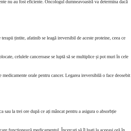
amente nu au fost eficiente. Oncologul dumneavoastră va determina dacă
apii țintite, afatinib se leagă ireversibil de aceste proteine, ceea ce
cate, celulele canceroase se luptă să se multiplice și pot muri în cele
alte medicamente orale pentru cancer. Legarea ireversibilă o face deosebit
ca sau la trei ore după ce ați mâncat pentru a asigura o absorbție
are funcționează medicamentul. Încercați să îl luați la aceeași oră în