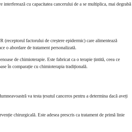
re interferează cu capacitatea cancerului de a se multiplica, mai degrabă
R (receptorul factorului de creștere epidermic) care alimentează
ace o abordare de tratament personalizată.
noase de chimioterapie. Este fabricat ca o terapie țintită, ceea ce
oase în comparație cu chimioterapia tradițională.
dumneavoastră va testa țesutul canceros pentru a determina dacă aveți
rvenție chirurgicală. Este adesea prescris ca tratament de primă linie