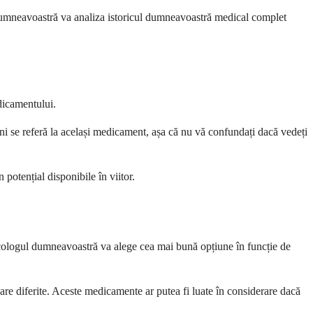
 dumneavoastră va analiza istoricul dumneavoastră medical complet
dicamentului.
eni se referă la același medicament, așa că nu vă confundați dacă vedeți
 potențial disponibile în viitor.
 Oncologul dumneavoastră va alege cea mai bună opțiune în funcție de
ndare diferite. Aceste medicamente ar putea fi luate în considerare dacă