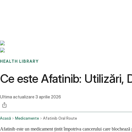
Benchmarks
Stories
FAQ
Sign up / Log in
HEALTH LIBRARY
Ce este Afatinib: Utilizări,
Ultima actualizare
3 aprilie 2026
Acasă
Medicamente
Afatinib Oral Route
Afatinib este un medicament țintit împotriva cancerului care blochează p