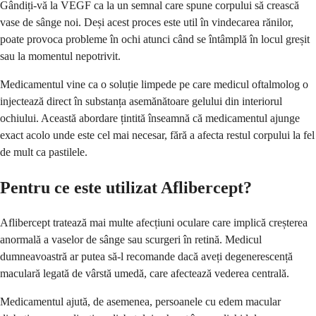
Gândiți-vă la VEGF ca la un semnal care spune corpului să crească
vase de sânge noi. Deși acest proces este util în vindecarea rănilor,
poate provoca probleme în ochi atunci când se întâmplă în locul greșit
sau la momentul nepotrivit.
Medicamentul vine ca o soluție limpede pe care medicul oftalmolog o
injectează direct în substanța asemănătoare gelului din interiorul
ochiului. Această abordare țintită înseamnă că medicamentul ajunge
exact acolo unde este cel mai necesar, fără a afecta restul corpului la fel
de mult ca pastilele.
Pentru ce este utilizat Aflibercept?
Aflibercept tratează mai multe afecțiuni oculare care implică creșterea
anormală a vaselor de sânge sau scurgeri în retină. Medicul
dumneavoastră ar putea să-l recomande dacă aveți degenerescență
maculară legată de vârstă umedă, care afectează vederea centrală.
Medicamentul ajută, de asemenea, persoanele cu edem macular