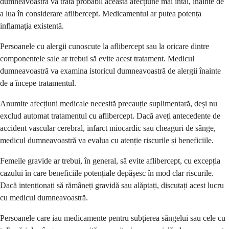
dumneavoastră va trata probabil această afecțiune mai întâi, înainte de
a lua în considerare aflibercept. Medicamentul ar putea potența
inflamația existentă.
Persoanele cu alergii cunoscute la aflibercept sau la oricare dintre
componentele sale ar trebui să evite acest tratament. Medicul
dumneavoastră va examina istoricul dumneavoastră de alergii înainte
de a începe tratamentul.
Anumite afecțiuni medicale necesită precauție suplimentară, deși nu
exclud automat tratamentul cu aflibercept. Dacă aveți antecedente de
accident vascular cerebral, infarct miocardic sau cheaguri de sânge,
medicul dumneavoastră va evalua cu atenție riscurile și beneficiile.
Femeile gravide ar trebui, în general, să evite aflibercept, cu excepția
cazului în care beneficiile potențiale depășesc în mod clar riscurile.
Dacă intenționați să rămâneți gravidă sau alăptați, discutați acest lucru
cu medicul dumneavoastră.
Persoanele care iau medicamente pentru subțierea sângelui sau cele cu