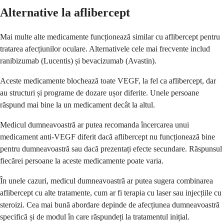
Alternative la aflibercept
Mai multe alte medicamente funcționează similar cu aflibercept pentru
tratarea afecțiunilor oculare. Alternativele cele mai frecvente includ
ranibizumab (Lucentis) și bevacizumab (Avastin).
Aceste medicamente blochează toate VEGF, la fel ca aflibercept, dar
au structuri și programe de dozare ușor diferite. Unele persoane
răspund mai bine la un medicament decât la altul.
Medicul dumneavoastră ar putea recomanda încercarea unui
medicament anti-VEGF diferit dacă aflibercept nu funcționează bine
pentru dumneavoastră sau dacă prezentați efecte secundare. Răspunsul
fiecărei persoane la aceste medicamente poate varia.
În unele cazuri, medicul dumneavoastră ar putea sugera combinarea
aflibercept cu alte tratamente, cum ar fi terapia cu laser sau injecțiile cu
steroizi. Cea mai bună abordare depinde de afecțiunea dumneavoastră
specifică și de modul în care răspundeți la tratamentul inițial.