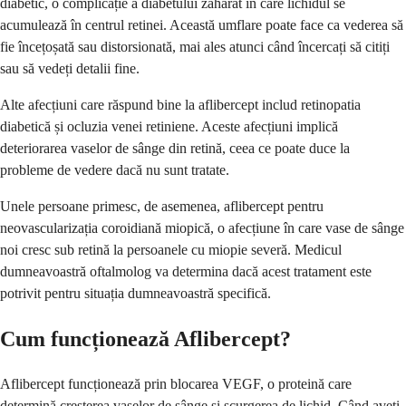
diabetic, o complicație a diabetului zaharat în care lichidul se
acumulează în centrul retinei. Această umflare poate face ca vederea să
fie încețoșată sau distorsionată, mai ales atunci când încercați să citiți
sau să vedeți detalii fine.
Alte afecțiuni care răspund bine la aflibercept includ retinopatia
diabetică și ocluzia venei retiniene. Aceste afecțiuni implică
deteriorarea vaselor de sânge din retină, ceea ce poate duce la
probleme de vedere dacă nu sunt tratate.
Unele persoane primesc, de asemenea, aflibercept pentru
neovascularizația coroidiană miopică, o afecțiune în care vase de sânge
noi cresc sub retină la persoanele cu miopie severă. Medicul
dumneavoastră oftalmolog va determina dacă acest tratament este
potrivit pentru situația dumneavoastră specifică.
Cum funcționează Aflibercept?
Aflibercept funcționează prin blocarea VEGF, o proteină care
determină creșterea vaselor de sânge și scurgerea de lichid. Când aveți