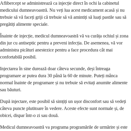
Aflibercept se administrează ca injecție direct în ochi la cabinetul
medicului dumneavoastră. Nu veți lua acest medicament acasă și nu
trebuie să vă faceți griji că trebuie să vă amintiți să luați pastile sau să
pregătiți alimente speciale.
Înainte de injecție, medicul dumneavoastră vă va curăța ochiul și zona
din jur cu antiseptic pentru a preveni infecția. De asemenea, vă vor
administra picături anestezice pentru a face procedura cât mai
confortabilă posibil.
Injectarea în sine durează doar câteva secunde, deși întreaga
programare ar putea dura 30 până la 60 de minute. Puteți mânca
normal înainte de programare și nu trebuie să evitați anumite alimente
sau băuturi.
După injectare, este posibil să simțiți un ușor disconfort sau să vedeți
câteva puncte plutitoare în vedere. Aceste efecte sunt normale și, de
obicei, dispar într-o zi sau două.
Medicul dumneavoastră va programa programările de urmărire și este