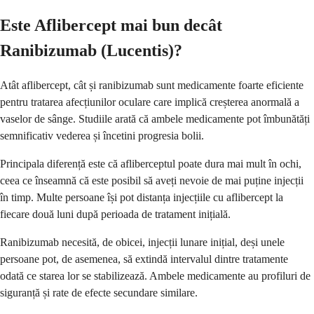
Este Aflibercept mai bun decât
Ranibizumab (Lucentis)?
Atât aflibercept, cât și ranibizumab sunt medicamente foarte eficiente
pentru tratarea afecțiunilor oculare care implică creșterea anormală a
vaselor de sânge. Studiile arată că ambele medicamente pot îmbunătăți
semnificativ vederea și încetini progresia bolii.
Principala diferență este că afliberceptul poate dura mai mult în ochi,
ceea ce înseamnă că este posibil să aveți nevoie de mai puține injecții
în timp. Multe persoane își pot distanța injecțiile cu aflibercept la
fiecare două luni după perioada de tratament inițială.
Ranibizumab necesită, de obicei, injecții lunare inițial, deși unele
persoane pot, de asemenea, să extindă intervalul dintre tratamente
odată ce starea lor se stabilizează. Ambele medicamente au profiluri de
siguranță și rate de efecte secundare similare.