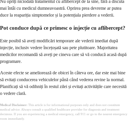
Nu opriți niciodată tratamentul cu aflibercept de la sine, fără a discuta
mai întâi cu medicul dumneavoastră. Oprirea prea devreme ar putea
duce la reapariția simptomelor și la potențiala pierdere a vederii.
Pot conduce după ce primesc o injecție cu aflibercept?
Este posibil să aveți modificări temporare ale vederii imediat după
injecție, inclusiv vedere încețoșată sau pete plutitoare. Majoritatea
medicilor recomandă să aveți pe cineva care să vă conducă acasă după
programare.
Aceste efecte se ameliorează de obicei în câteva ore, dar este mai bine
să evitați conducerea vehiculelor până când vederea revine la normal.
Planificați să vă odihniți în restul zilei și evitați activitățile care necesită
o vedere clară.
Medical Disclaimer:
This article is for informational purposes only and does not constitute
medical advice. Always consult a qualified healthcare provider for diagnosis and treatment
decisions. If you are experiencing a medical emergency, call 911 or go to the nearest emergency
room immediately.