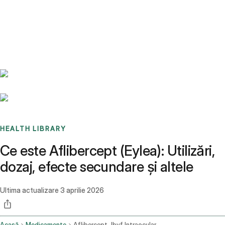
Benchmarks
Stories
FAQ
Sign up / Log in
HEALTH LIBRARY
Ce este Aflibercept (Eylea): Utilizări,
dozaj, efecte secundare și altele
Ultima actualizare
3 aprilie 2026
Acasă
Medicamente
Aflibercept Jbvf Intraocular Route