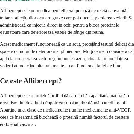
Aflibercept este un medicament eliberat pe bază de rețetă care ajută la
tratarea afecțiunilor oculare grave care pot duce la pierderea vederii. Se
administrează ca injecție direct în ochi pentru a bloca proteinele
dăunătoare care deteriorează vasele de sânge din retină.
Acest medicament funcționează ca un scut, protejând țesutul delicat din
spatele ochiului de deteriorări suplimentare. Mulți oameni consideră că
ajută la conservarea vederii și, în unele cazuri, chiar la îmbunătățirea
vederii atunci când alte tratamente nu au funcționat la fel de bine.
Ce este Aflibercept?
Aflibercept este o proteină artificială care imită capacitatea naturală a
organismului de a lupta împotriva substanțelor dăunătoare din ochi.
Aparține unei clase de medicamente numite medicamente anti-VEGF,
ceea ce înseamnă că blochează o proteină numită factorul de creștere
endotelial vascular.