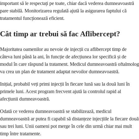
important să le respectați pe toate, chiar dacă vederea dumneavoastră
pare stabilă. Monitorizarea regulată ajută la asigurarea faptului că
tratamentul funcționează eficient.
Cât timp ar trebui să fac Aflibercept?
Majoritatea oamenilor au nevoie de injecții cu aflibercept timp de
câteva luni până la ani, în funcție de afecțiunea lor specifică și de
modul în care răspund la tratament. Medicul dumneavoastră oftalmolog
va crea un plan de tratament adaptat nevoilor dumneavoastră.
Inițial, probabil veți primi injecții în fiecare lună sau la două luni în
primele luni. Acest program frecvent ajută la controlul rapid al
afecțiunii dumneavoastră.
Odată ce vederea dumneavoastră se stabilizează, medicul
dumneavoastră ar putea fi capabil să distanțeze injecțiile la fiecare două
sau trei luni. Unii oameni pot merge în cele din urmă chiar mai mult
timp între tratamente.