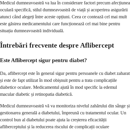
Medicul dumneavoastră va lua în considerare factori precum afecțiunea
oculară specifică, stilul dumneavoastră de viață și acoperirea asigurării
atunci când alegeți între aceste opțiuni. Ceea ce contează cel mai mult
este găsirea medicamentului care funcționează cel mai bine pentru
situația dumneavoastră individuală.
Întrebări frecvente despre Aflibercept
Este Aflibercept sigur pentru diabet?
Da, aflibercept este în general sigur pentru persoanele cu diabet zaharat
și este de fapt utilizat în mod obișnuit pentru a trata complicațiile
diabetice oculare. Medicamentul ajută în mod specific la edemul
macular diabetic și retinopatia diabetică.
Medicul dumneavoastră vă va monitoriza nivelul zahărului din sânge și
gestionarea generală a diabetului, împreună cu tratamentul ocular. Un
control bun al diabetului poate ajuta la creșterea eficacității
afliberceptului și la reducerea riscului de complicații oculare