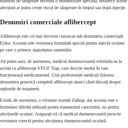
tulburări de sângerare necesită o monitorizare specială, deoarece aceste
afecțiuni ar putea crește riscul de sângerare în timpul sau după injecție.
Denumiri comerciale aflibercept
Aflibercept este cel mai frecvent cunoscut sub denumirea comercială
Eylea. Aceasta este versiunea formulată special pentru injecții oculare
pe care o primesc majoritatea oamenilor.
Ați putea auzi, de asemenea, medicul dumneavoastră referindu-se la
acesta ca aflibercept-VEGF Trap, care descrie modul în care
funcționează medicamentul. Unii profesioniști medicali folosesc
denumirea generică completă aflibercept atunci când discută despre
opțiunile de tratament.
Există, de asemenea, o versiune numită Zaltrap, dar aceasta este o
formulare diferită utilizată pentru tratamentul cancerului, nu pentru
afecțiunile oculare. Asigurați-vă că medicul dumneavoastră prescrie
versiunea corectă pentru afecțiunea dumneavoastră oculară.