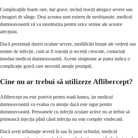
Complicațiile foarte rare, dar grave, includ reacții alergice severe sau
cheaguri de sânge. Deși acestea sunt extrem de neobișnuite, medicul
dumneavoastră vă va monitoriza pentru orice semne ale acestor
afecțiuni.
Dacă prezentați dureri oculare severe, modificări bruște ale vederii sau
semne de infecție, cum ar fi roșeață și secreții crescute, contactați
imediat medicul dumneavoastră. Aceste simptome ar putea indica o
complicație gravă care necesită atenție promptă.
Cine nu ar trebui să utilizeze Aflibercept?
Aflibercept nu este potrivit pentru toată lumea, iar medicul
dumneavoastră va evalua cu atenție dacă este sigur pentru
dumneavoastră. Persoanele cu infecții oculare active nu ar trebui să
primească injecția până când infecția nu este complet vindecată.
Dacă aveți inflamație severă în sau în jurul ochiului, medicul