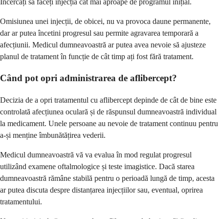
Încercați să faceți injecția cât mai aproape de programul inițial.
Omisiunea unei injecții, de obicei, nu va provoca daune permanente,
dar ar putea încetini progresul sau permite agravarea temporară a
afecțiunii. Medicul dumneavoastră ar putea avea nevoie să ajusteze
planul de tratament în funcție de cât timp ați fost fără tratament.
Când pot opri administrarea de aflibercept?
Decizia de a opri tratamentul cu aflibercept depinde de cât de bine este
controlată afecțiunea oculară și de răspunsul dumneavoastră individual
la medicament. Unele persoane au nevoie de tratament continuu pentru
a-și menține îmbunătățirea vederii.
Medicul dumneavoastră vă va evalua în mod regulat progresul
utilizând examene oftalmologice și teste imagistice. Dacă starea
dumneavoastră rămâne stabilă pentru o perioadă lungă de timp, acesta
ar putea discuta despre distanțarea injecțiilor sau, eventual, oprirea
tratamentului.