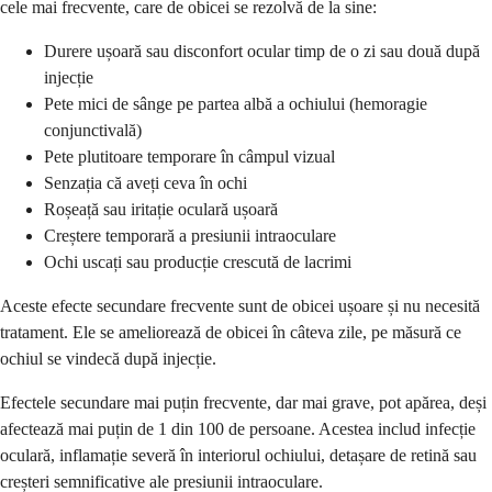
cele mai frecvente, care de obicei se rezolvă de la sine:
Durere ușoară sau disconfort ocular timp de o zi sau două după
injecție
Pete mici de sânge pe partea albă a ochiului (hemoragie
conjunctivală)
Pete plutitoare temporare în câmpul vizual
Senzația că aveți ceva în ochi
Roșeață sau iritație oculară ușoară
Creștere temporară a presiunii intraoculare
Ochi uscați sau producție crescută de lacrimi
Aceste efecte secundare frecvente sunt de obicei ușoare și nu necesită
tratament. Ele se ameliorează de obicei în câteva zile, pe măsură ce
ochiul se vindecă după injecție.
Efectele secundare mai puțin frecvente, dar mai grave, pot apărea, deși
afectează mai puțin de 1 din 100 de persoane. Acestea includ infecție
oculară, inflamație severă în interiorul ochiului, detașare de retină sau
creșteri semnificative ale presiunii intraoculare.