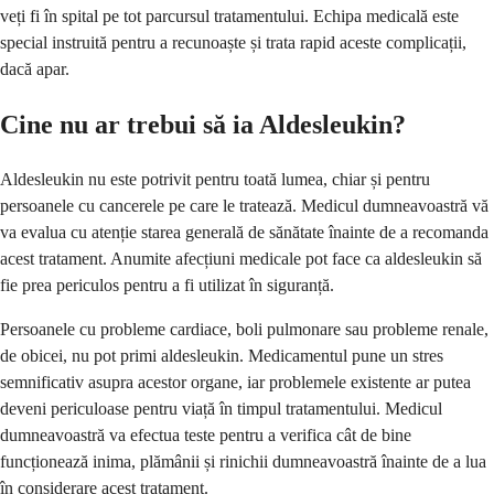
veți fi în spital pe tot parcursul tratamentului. Echipa medicală este
special instruită pentru a recunoaște și trata rapid aceste complicații,
dacă apar.
Cine nu ar trebui să ia Aldesleukin?
Aldesleukin nu este potrivit pentru toată lumea, chiar și pentru
persoanele cu cancerele pe care le tratează. Medicul dumneavoastră vă
va evalua cu atenție starea generală de sănătate înainte de a recomanda
acest tratament. Anumite afecțiuni medicale pot face ca aldesleukin să
fie prea periculos pentru a fi utilizat în siguranță.
Persoanele cu probleme cardiace, boli pulmonare sau probleme renale,
de obicei, nu pot primi aldesleukin. Medicamentul pune un stres
semnificativ asupra acestor organe, iar problemele existente ar putea
deveni periculoase pentru viață în timpul tratamentului. Medicul
dumneavoastră va efectua teste pentru a verifica cât de bine
funcționează inima, plămânii și rinichii dumneavoastră înainte de a lua
în considerare acest tratament.