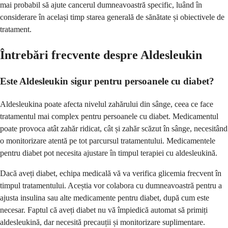
mai probabil să ajute cancerul dumneavoastră specific, luând în
considerare în același timp starea generală de sănătate și obiectivele de
tratament.
Întrebări frecvente despre Aldesleukin
Este Aldesleukin sigur pentru persoanele cu diabet?
Aldesleukina poate afecta nivelul zahărului din sânge, ceea ce face
tratamentul mai complex pentru persoanele cu diabet. Medicamentul
poate provoca atât zahăr ridicat, cât și zahăr scăzut în sânge, necesitând
o monitorizare atentă pe tot parcursul tratamentului. Medicamentele
pentru diabet pot necesita ajustare în timpul terapiei cu aldesleukină.
Dacă aveți diabet, echipa medicală vă va verifica glicemia frecvent în
timpul tratamentului. Aceștia vor colabora cu dumneavoastră pentru a
ajusta insulina sau alte medicamente pentru diabet, după cum este
necesar. Faptul că aveți diabet nu vă împiedică automat să primiți
aldesleukină, dar necesită precauții și monitorizare suplimentare.