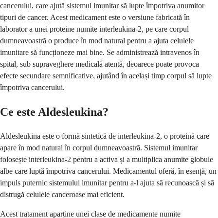
cancerului, care ajută sistemul imunitar să lupte împotriva anumitor
tipuri de cancer. Acest medicament este o versiune fabricată în
laborator a unei proteine numite interleukina-2, pe care corpul
dumneavoastră o produce în mod natural pentru a ajuta celulele
imunitare să funcționeze mai bine. Se administrează intravenos în
spital, sub supraveghere medicală atentă, deoarece poate provoca
efecte secundare semnificative, ajutând în același timp corpul să lupte
împotriva cancerului.
Ce este Aldesleukina?
Aldesleukina este o formă sintetică de interleukina-2, o proteină care
apare în mod natural în corpul dumneavoastră. Sistemul imunitar
folosește interleukina-2 pentru a activa și a multiplica anumite globule
albe care luptă împotriva cancerului. Medicamentul oferă, în esență, un
impuls puternic sistemului imunitar pentru a-l ajuta să recunoască și să
distrugă celulele canceroase mai eficient.
Acest tratament aparține unei clase de medicamente numite