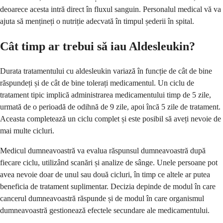
deoarece acesta intră direct în fluxul sanguin. Personalul medical vă va
ajuta să mențineți o nutriție adecvată în timpul șederii în spital.
Cât timp ar trebui să iau Aldesleukin?
Durata tratamentului cu aldesleukin variază în funcție de cât de bine
răspundeți și de cât de bine tolerați medicamentul. Un ciclu de
tratament tipic implică administrarea medicamentului timp de 5 zile,
urmată de o perioadă de odihnă de 9 zile, apoi încă 5 zile de tratament.
Aceasta completează un ciclu complet și este posibil să aveți nevoie de
mai multe cicluri.
Medicul dumneavoastră va evalua răspunsul dumneavoastră după
fiecare ciclu, utilizând scanări și analize de sânge. Unele persoane pot
avea nevoie doar de unul sau două cicluri, în timp ce altele ar putea
beneficia de tratament suplimentar. Decizia depinde de modul în care
cancerul dumneavoastră răspunde și de modul în care organismul
dumneavoastră gestionează efectele secundare ale medicamentului.