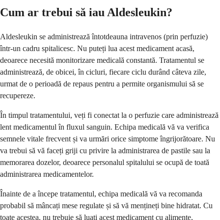
Cum ar trebui să iau Aldesleukin?
Aldesleukin se administrează întotdeauna intravenos (prin perfuzie)
într-un cadru spitalicesc. Nu puteți lua acest medicament acasă,
deoarece necesită monitorizare medicală constantă. Tratamentul se
administrează, de obicei, în cicluri, fiecare ciclu durând câteva zile,
urmat de o perioadă de repaus pentru a permite organismului să se
recupereze.
În timpul tratamentului, veți fi conectat la o perfuzie care administrează
lent medicamentul în fluxul sanguin. Echipa medicală vă va verifica
semnele vitale frecvent și va urmări orice simptome îngrijorătoare. Nu
va trebui să vă faceți griji cu privire la administrarea de pastile sau la
memorarea dozelor, deoarece personalul spitalului se ocupă de toată
administrarea medicamentelor.
Înainte de a începe tratamentul, echipa medicală vă va recomanda
probabil să mâncați mese regulate și să vă mențineți bine hidratat. Cu
toate acestea, nu trebuie să luați acest medicament cu alimente,