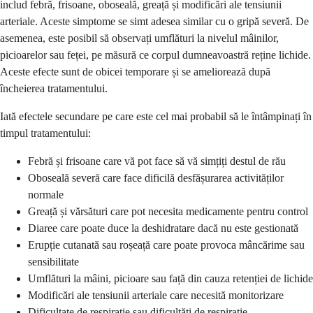
includ febră, frisoane, oboseală, greață și modificări ale tensiunii
arteriale. Aceste simptome se simt adesea similar cu o gripă severă. De
asemenea, este posibil să observați umflături la nivelul mâinilor,
picioarelor sau feței, pe măsură ce corpul dumneavoastră reține lichide.
Aceste efecte sunt de obicei temporare și se ameliorează după
încheierea tratamentului.
Iată efectele secundare pe care este cel mai probabil să le întâmpinați în
timpul tratamentului:
Febră și frisoane care vă pot face să vă simțiți destul de rău
Oboseală severă care face dificilă desfășurarea activităților
normale
Greață și vărsături care pot necesita medicamente pentru control
Diaree care poate duce la deshidratare dacă nu este gestionată
Erupție cutanată sau roșeață care poate provoca mâncărime sau
sensibilitate
Umflături la mâini, picioare sau față din cauza retenției de lichide
Modificări ale tensiunii arteriale care necesită monitorizare
Dificultate de respirație sau dificultăți de respirație