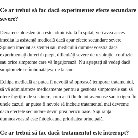
Ce ar trebui să fac dacă experimentez efecte secundare
severe?
Deoarece aldesleukina este administrată în spital, veți avea acces
imediat la asistență medicală dacă apar efecte secundare severe.
Spuneți imediat asistentei sau medicului dumneavoastră dacă
experimentați dureri în piept, dificultăți severe de respirație, confuzie
sau orice simptome care vă îngrijorează. Nu așteptați să vedeți dacă
simptomele se îmbunătățesc de la sine.
Echipa medicală ar putea fi nevoită să oprească temporar tratamentul,
să vă administreze medicamente pentru a gestiona simptomele sau să
ofere îngrijire de susținere, cum ar fi fluide intravenoase sau oxigen. În
unele cazuri, ar putea fi nevoie să încheie tratamentul mai devreme
dacă efectele secundare devin prea periculoase. Siguranța
dumneavoastră este întotdeauna prioritatea principală.
Ce ar trebui să fac dacă tratamentul este întrerupt?