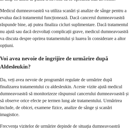
Medicul dumneavoastră va utiliza scanări și analize de sânge pentru a
evalua dacă tratamentul funcționează. Dacă cancerul dumneavoastră
răspunde bine, ați putea finaliza cicluri suplimentare. Dacă tratamentul
nu ajută sau dacă dezvoltați complicații grave, medicul dumneavoastră
va discuta despre oprirea tratamentului și luarea în considerare a altor
opțiuni.
Voi avea nevoie de îngrijire de urmărire după
Aldesleukin?
Da, veți avea nevoie de programări regulate de urmărire după
finalizarea tratamentului cu aldesleukin. Aceste vizite ajută medicul
dumneavoastră să monitorizeze răspunsul cancerului dumneavoastră și
să observe orice efecte pe termen lung ale tratamentului. Urmărirea
include, de obicei, examene fizice, analize de sânge și scanări
imagistice.
Frecvența vizitelor de urmărire depinde de situația dumneavoastră