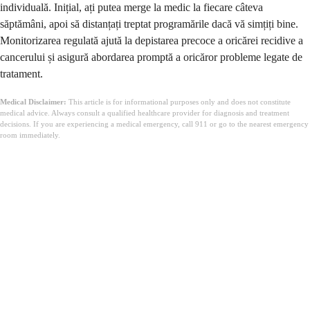
individuală. Inițial, ați putea merge la medic la fiecare câteva
săptămâni, apoi să distanțați treptat programările dacă vă simțiți bine.
Monitorizarea regulată ajută la depistarea precoce a oricărei recidive a
cancerului și asigură abordarea promptă a oricăror probleme legate de
tratament.
Medical Disclaimer:
This article is for informational purposes only and does not constitute
medical advice. Always consult a qualified healthcare provider for diagnosis and treatment
decisions. If you are experiencing a medical emergency, call 911 or go to the nearest emergency
room immediately.