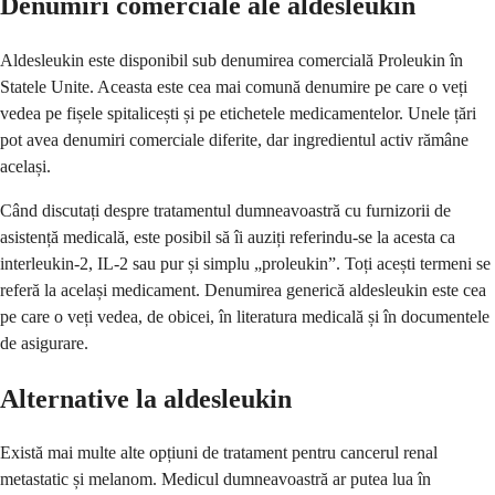
Denumiri comerciale ale aldesleukin
Aldesleukin este disponibil sub denumirea comercială Proleukin în
Statele Unite. Aceasta este cea mai comună denumire pe care o veți
vedea pe fișele spitalicești și pe etichetele medicamentelor. Unele țări
pot avea denumiri comerciale diferite, dar ingredientul activ rămâne
același.
Când discutați despre tratamentul dumneavoastră cu furnizorii de
asistență medicală, este posibil să îi auziți referindu-se la acesta ca
interleukin-2, IL-2 sau pur și simplu „proleukin”. Toți acești termeni se
referă la același medicament. Denumirea generică aldesleukin este cea
pe care o veți vedea, de obicei, în literatura medicală și în documentele
de asigurare.
Alternative la aldesleukin
Există mai multe alte opțiuni de tratament pentru cancerul renal
metastatic și melanom. Medicul dumneavoastră ar putea lua în