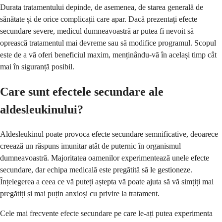
Durata tratamentului depinde, de asemenea, de starea generală de
sănătate și de orice complicații care apar. Dacă prezentați efecte
secundare severe, medicul dumneavoastră ar putea fi nevoit să
oprească tratamentul mai devreme sau să modifice programul. Scopul
este de a vă oferi beneficiul maxim, menținându-vă în același timp cât
mai în siguranță posibil.
Care sunt efectele secundare ale
aldesleukinului?
Aldesleukinul poate provoca efecte secundare semnificative, deoarece
creează un răspuns imunitar atât de puternic în organismul
dumneavoastră. Majoritatea oamenilor experimentează unele efecte
secundare, dar echipa medicală este pregătită să le gestioneze.
Înțelegerea a ceea ce vă puteți aștepta vă poate ajuta să vă simțiți mai
pregătiți și mai puțin anxioși cu privire la tratament.
Cele mai frecvente efecte secundare pe care le-ați putea experimenta