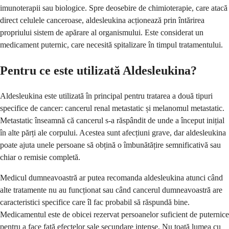
imunoterapii sau biologice. Spre deosebire de chimioterapie, care atacă
direct celulele canceroase, aldesleukina acționează prin întărirea
propriului sistem de apărare al organismului. Este considerat un
medicament puternic, care necesită spitalizare în timpul tratamentului.
Pentru ce este utilizată Aldesleukina?
Aldesleukina este utilizată în principal pentru tratarea a două tipuri
specifice de cancer: cancerul renal metastatic și melanomul metastatic.
Metastatic înseamnă că cancerul s-a răspândit de unde a început inițial
în alte părți ale corpului. Acestea sunt afecțiuni grave, dar aldesleukina
poate ajuta unele persoane să obțină o îmbunătățire semnificativă sau
chiar o remisie completă.
Medicul dumneavoastră ar putea recomanda aldesleukina atunci când
alte tratamente nu au funcționat sau când cancerul dumneavoastră are
caracteristici specifice care îl fac probabil să răspundă bine.
Medicamentul este de obicei rezervat persoanelor suficient de puternice
pentru a face față efectelor sale secundare intense. Nu toată lumea cu