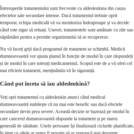
Întreruperile tratamentului sunt frecvente cu aldesleukina din cauza
efectelor sale secundare intense. Dacă tratamentul trebuie oprit
temporar, echipa medicală vă va monitoriza îndeaproape și va decide
când este sigur să reluați. Uneori, tratamentele sunt amânate cu zile sau
săptămâni pentru a permite organismului să se recupereze.
Nu vă faceți griji dacă programul de tratament se schimbă. Medicii
dumneavoastră vor ajusta planul în funcție de modul în care răspundeți
și de modul în care tolerați medicamentul. Scopul este de a vă oferi cel
mai eficient tratament, menținându-vă în siguranță.
Când pot înceta să iau aldesleukină?
Veți opri tratamentul cu aldesleukin atunci când medicul
dumneavoastră stabilește că nu mai este benefic sau dacă efectele
secundare devin prea severe. Această decizie se bazează pe modul în
care cancerul dumneavoastră răspunde la tratament și pe starea
generală de sănătate. Unele persoane își finalizează ciclurile planificate,
în timp ce altele ar putea fi nevoite să se oprească mai devreme.