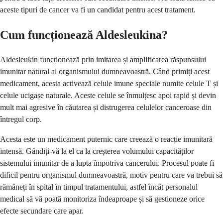
aceste tipuri de cancer va fi un candidat pentru acest tratament.
Cum funcționează Aldesleukina?
Aldesleukin funcționează prin imitarea și amplificarea răspunsului
imunitar natural al organismului dumneavoastră. Când primiți acest
medicament, acesta activează celule imune speciale numite celule T și
celule ucigașe naturale. Aceste celule se înmulțesc apoi rapid și devin
mult mai agresive în căutarea și distrugerea celulelor canceroase din
întregul corp.
Acesta este un medicament puternic care creează o reacție imunitară
intensă. Gândiți-vă la el ca la creșterea volumului capacităților
sistemului imunitar de a lupta împotriva cancerului. Procesul poate fi
dificil pentru organismul dumneavoastră, motiv pentru care va trebui să
rămâneți în spital în timpul tratamentului, astfel încât personalul
medical să vă poată monitoriza îndeaproape și să gestioneze orice
efecte secundare care apar.