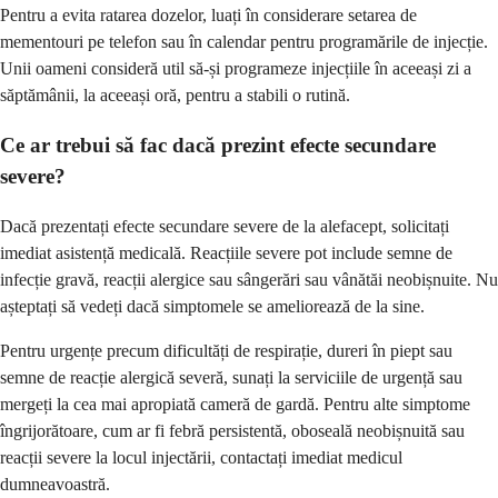
Pentru a evita ratarea dozelor, luați în considerare setarea de
mementouri pe telefon sau în calendar pentru programările de injecție.
Unii oameni consideră util să-și programeze injecțiile în aceeași zi a
săptămânii, la aceeași oră, pentru a stabili o rutină.
Ce ar trebui să fac dacă prezint efecte secundare
severe?
Dacă prezentați efecte secundare severe de la alefacept, solicitați
imediat asistență medicală. Reacțiile severe pot include semne de
infecție gravă, reacții alergice sau sângerări sau vânătăi neobișnuite. Nu
așteptați să vedeți dacă simptomele se ameliorează de la sine.
Pentru urgențe precum dificultăți de respirație, dureri în piept sau
semne de reacție alergică severă, sunați la serviciile de urgență sau
mergeți la cea mai apropiată cameră de gardă. Pentru alte simptome
îngrijorătoare, cum ar fi febră persistentă, oboseală neobișnuită sau
reacții severe la locul injectării, contactați imediat medicul
dumneavoastră.