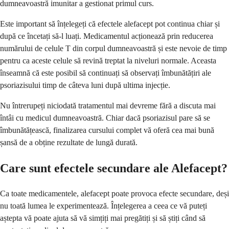
dumneavoastră imunitar a gestionat primul curs.
Este important să înțelegeți că efectele alefacept pot continua chiar și
după ce încetați să-l luați. Medicamentul acționează prin reducerea
numărului de celule T din corpul dumneavoastră și este nevoie de timp
pentru ca aceste celule să revină treptat la niveluri normale. Aceasta
înseamnă că este posibil să continuați să observați îmbunătățiri ale
psoriazisului timp de câteva luni după ultima injecție.
Nu întrerupeți niciodată tratamentul mai devreme fără a discuta mai
întâi cu medicul dumneavoastră. Chiar dacă psoriazisul pare să se
îmbunătățească, finalizarea cursului complet vă oferă cea mai bună
șansă de a obține rezultate de lungă durată.
Care sunt efectele secundare ale Alefacept?
Ca toate medicamentele, alefacept poate provoca efecte secundare, deși
nu toată lumea le experimentează. Înțelegerea a ceea ce vă puteți
aștepta vă poate ajuta să vă simțiți mai pregătiți și să știți când să