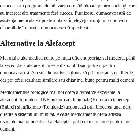
de acces sau programe de utilizare compătimitoare pentru pacienții care
au încercat alte tratamente fără succes. Furnizorul dumneavoastră de
asistență medicală vă poate ajuta să înțelegeți ce opțiuni ar putea fi
disponibile în locația dumneavoastră specifică.
Alternative la Alefacept
Mai multe alte medicamente pot trata eficient psoriazisul moderat până
la sever, dacă alefacept nu este disponibil sau potrivit pentru
dumneavoastră. Aceste alternative acționează prin mecanisme diferite,
dar pot oferi rezultate similare sau chiar mai bune pentru mulți oameni.
Medicamentele biologice mai noi oferă alternative excelente la
alefacept. Inhibitorii TNF precum adalimumab (Humira), etanercept
(Enbrel) și infliximab (Remicade) acționează prin blocarea unei părți
diferite a sistemului imunitar. Aceste medicamente oferă adesea
rezultate mai rapide decât alefacept și pot fi mai eficiente pentru unii
oameni.