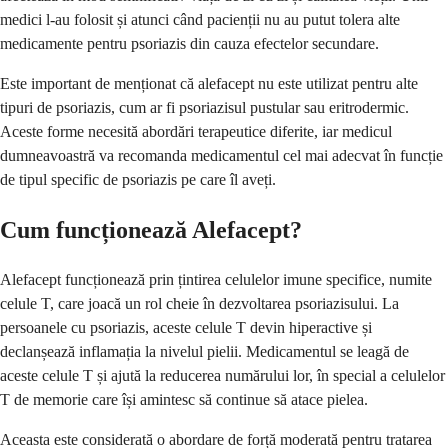
medici l-au folosit și atunci când pacienții nu au putut tolera alte
medicamente pentru psoriazis din cauza efectelor secundare.
Este important de menționat că alefacept nu este utilizat pentru alte
tipuri de psoriazis, cum ar fi psoriazisul pustular sau eritrodermic.
Aceste forme necesită abordări terapeutice diferite, iar medicul
dumneavoastră va recomanda medicamentul cel mai adecvat în funcție
de tipul specific de psoriazis pe care îl aveți.
Cum funcționează Alefacept?
Alefacept funcționează prin țintirea celulelor imune specifice, numite
celule T, care joacă un rol cheie în dezvoltarea psoriazisului. La
persoanele cu psoriazis, aceste celule T devin hiperactive și
declanșează inflamația la nivelul pielii. Medicamentul se leagă de
aceste celule T și ajută la reducerea numărului lor, în special a celulelor
T de memorie care își amintesc să continue să atace pielea.
Aceasta este considerată o abordare de forță moderată pentru tratarea