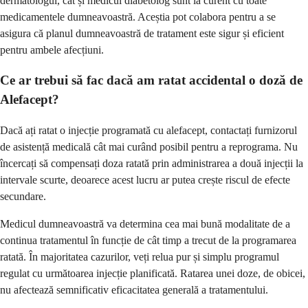
dermatologul, cât și medicul diabetolog sunt la curent cu toate
medicamentele dumneavoastră. Aceștia pot colabora pentru a se
asigura că planul dumneavoastră de tratament este sigur și eficient
pentru ambele afecțiuni.
Ce ar trebui să fac dacă am ratat accidental o doză de
Alefacept?
Dacă ați ratat o injecție programată cu alefacept, contactați furnizorul
de asistență medicală cât mai curând posibil pentru a reprograma. Nu
încercați să compensați doza ratată prin administrarea a două injecții la
intervale scurte, deoarece acest lucru ar putea crește riscul de efecte
secundare.
Medicul dumneavoastră va determina cea mai bună modalitate de a
continua tratamentul în funcție de cât timp a trecut de la programarea
ratată. În majoritatea cazurilor, veți relua pur și simplu programul
regulat cu următoarea injecție planificată. Ratarea unei doze, de obicei,
nu afectează semnificativ eficacitatea generală a tratamentului.