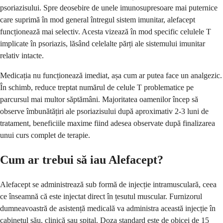
psoriazisului. Spre deosebire de unele imunosupresoare mai puternice
care suprimă în mod general întregul sistem imunitar, alefacept
funcționează mai selectiv. Acesta vizează în mod specific celulele T
implicate în psoriazis, lăsând celelalte părți ale sistemului imunitar
relativ intacte.
Medicația nu funcționează imediat, așa cum ar putea face un analgezic.
În schimb, reduce treptat numărul de celule T problematice pe
parcursul mai multor săptămâni. Majoritatea oamenilor încep să
observe îmbunătățiri ale psoriazisului după aproximativ 2-3 luni de
tratament, beneficiile maxime fiind adesea observate după finalizarea
unui curs complet de terapie.
Cum ar trebui să iau Alefacept?
Alefacept se administrează sub formă de injecție intramusculară, ceea
ce înseamnă că este injectat direct în țesutul muscular. Furnizorul
dumneavoastră de asistență medicală va administra această injecție în
cabinetul său, clinică sau spital. Doza standard este de obicei de 15