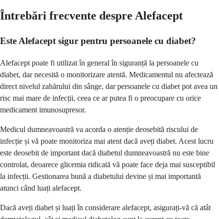
Întrebări frecvente despre Alefacept
Este Alefacept sigur pentru persoanele cu diabet?
Alefacept poate fi utilizat în general în siguranță la persoanele cu
diabet, dar necesită o monitorizare atentă. Medicamentul nu afectează
direct nivelul zahărului din sânge, dar persoanele cu diabet pot avea un
risc mai mare de infecții, ceea ce ar putea fi o preocupare cu orice
medicament imunosupresor.
Medicul dumneavoastră va acorda o atenție deosebită riscului de
infecție și vă poate monitoriza mai atent dacă aveți diabet. Acest lucru
este deosebit de important dacă diabetul dumneavoastră nu este bine
controlat, deoarece glicemia ridicată vă poate face deja mai susceptibil
la infecții. Gestionarea bună a diabetului devine și mai importantă
atunci când luați alefacept.
Dacă aveți diabet și luați în considerare alefacept, asigurați-vă că atât