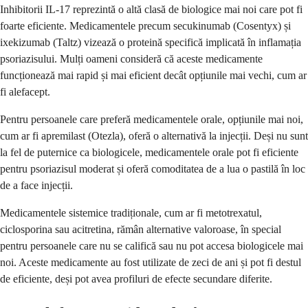
Inhibitorii IL-17 reprezintă o altă clasă de biologice mai noi care pot fi
foarte eficiente. Medicamentele precum secukinumab (Cosentyx) și
ixekizumab (Taltz) vizează o proteină specifică implicată în inflamația
psoriazisului. Mulți oameni consideră că aceste medicamente
funcționează mai rapid și mai eficient decât opțiunile mai vechi, cum ar
fi alefacept.
Pentru persoanele care preferă medicamentele orale, opțiunile mai noi,
cum ar fi apremilast (Otezla), oferă o alternativă la injecții. Deși nu sunt
la fel de puternice ca biologicele, medicamentele orale pot fi eficiente
pentru psoriazisul moderat și oferă comoditatea de a lua o pastilă în loc
de a face injecții.
Medicamentele sistemice tradiționale, cum ar fi metotrexatul,
ciclosporina sau acitretina, rămân alternative valoroase, în special
pentru persoanele care nu se califică sau nu pot accesa biologicele mai
noi. Aceste medicamente au fost utilizate de zeci de ani și pot fi destul
de eficiente, deși pot avea profiluri de efecte secundare diferite.