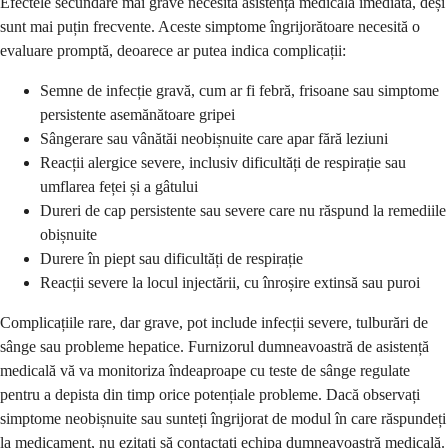
Efectele secundare mai grave necesită asistență medicală imediată, deși
sunt mai puțin frecvente. Aceste simptome îngrijorătoare necesită o
evaluare promptă, deoarece ar putea indica complicații:
Semne de infecție gravă, cum ar fi febră, frisoane sau simptome
persistente asemănătoare gripei
Sângerare sau vânătăi neobișnuite care apar fără leziuni
Reacții alergice severe, inclusiv dificultăți de respirație sau
umflarea feței și a gâtului
Dureri de cap persistente sau severe care nu răspund la remediile
obișnuite
Durere în piept sau dificultăți de respirație
Reacții severe la locul injectării, cu înroșire extinsă sau puroi
Complicațiile rare, dar grave, pot include infecții severe, tulburări de
sânge sau probleme hepatice. Furnizorul dumneavoastră de asistență
medicală vă va monitoriza îndeaproape cu teste de sânge regulate
pentru a depista din timp orice potențiale probleme. Dacă observați
simptome neobișnuite sau sunteți îngrijorat de modul în care răspundeți
la medicament, nu ezitați să contactați echipa dumneavoastră medicală.