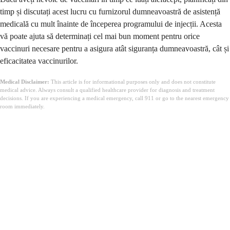
timp și discutați acest lucru cu furnizorul dumneavoastră de asistență
medicală cu mult înainte de începerea programului de injecții. Acesta
vă poate ajuta să determinați cel mai bun moment pentru orice
vaccinuri necesare pentru a asigura atât siguranța dumneavoastră, cât și
eficacitatea vaccinurilor.
Medical Disclaimer:
This article is for informational purposes only and does not constitute
medical advice. Always consult a qualified healthcare provider for diagnosis and treatment
decisions. If you are experiencing a medical emergency, call 911 or go to the nearest emergency
room immediately.