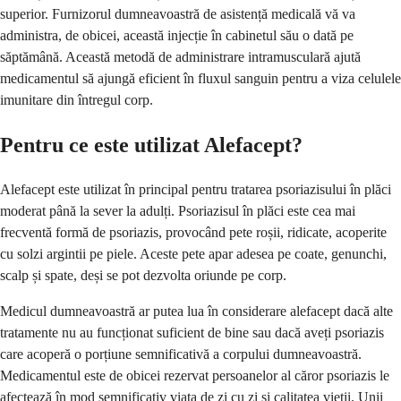
superior. Furnizorul dumneavoastră de asistență medicală vă va
administra, de obicei, această injecție în cabinetul său o dată pe
săptămână. Această metodă de administrare intramusculară ajută
medicamentul să ajungă eficient în fluxul sanguin pentru a viza celulele
imunitare din întregul corp.
Pentru ce este utilizat Alefacept?
Alefacept este utilizat în principal pentru tratarea psoriazisului în plăci
moderat până la sever la adulți. Psoriazisul în plăci este cea mai
frecventă formă de psoriazis, provocând pete roșii, ridicate, acoperite
cu solzi argintii pe piele. Aceste pete apar adesea pe coate, genunchi,
scalp și spate, deși se pot dezvolta oriunde pe corp.
Medicul dumneavoastră ar putea lua în considerare alefacept dacă alte
tratamente nu au funcționat suficient de bine sau dacă aveți psoriazis
care acoperă o porțiune semnificativă a corpului dumneavoastră.
Medicamentul este de obicei rezervat persoanelor al căror psoriazis le
afectează în mod semnificativ viața de zi cu zi și calitatea vieții. Unii