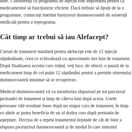
bine. Consistența cu programul de injecții este importantă pentru ca
medicamentul să funcționeze eficient. Dacă trebuie să lipsiți de la o
programare, contactați imediat furnizorul dumneavoastră de asistență
medicală pentru a reprograma.
Cât timp ar trebui să iau Alefacept?
Cursul de tratament standard pentru alefacept este de 12 injecții
săptămânale, ceea ce echivalează cu aproximativ trei luni de tratament.
După finalizarea acestui curs inițial, veți face, de obicei, o pauză de la
medicament timp de cel puțin 12 săptămâni pentru a permite sistemului
dumneavoastră imunitar să se recupereze.
Medicul dumneavoastră vă va monitoriza răspunsul pe tot parcursul
perioadei de tratament și timp de câteva luni după aceea. Unele
persoane văd rezultate bune după un singur curs de tratament, în timp
ce altele ar putea beneficia de un al doilea curs după perioada de
așteptare. Decizia de a repeta tratamentul depinde de cât de bine a
răspuns psoriazisul dumneavoastră și de modul în care sistemul