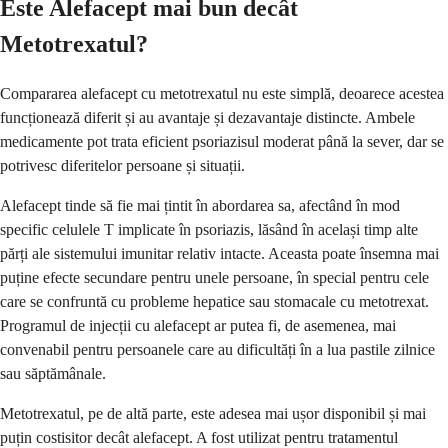
Este Alefacept mai bun decât
Metotrexatul?
Compararea alefacept cu metotrexatul nu este simplă, deoarece acestea
funcționează diferit și au avantaje și dezavantaje distincte. Ambele
medicamente pot trata eficient psoriazisul moderat până la sever, dar se
potrivesc diferitelor persoane și situații.
Alefacept tinde să fie mai țintit în abordarea sa, afectând în mod
specific celulele T implicate în psoriazis, lăsând în același timp alte
părți ale sistemului imunitar relativ intacte. Aceasta poate însemna mai
puține efecte secundare pentru unele persoane, în special pentru cele
care se confruntă cu probleme hepatice sau stomacale cu metotrexat.
Programul de injecții cu alefacept ar putea fi, de asemenea, mai
convenabil pentru persoanele care au dificultăți în a lua pastile zilnice
sau săptămânale.
Metotrexatul, pe de altă parte, este adesea mai ușor disponibil și mai
puțin costisitor decât alefacept. A fost utilizat pentru tratamentul