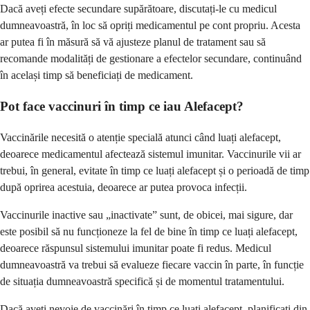
Dacă aveți efecte secundare supărătoare, discutați-le cu medicul
dumneavoastră, în loc să opriți medicamentul pe cont propriu. Acesta
ar putea fi în măsură să vă ajusteze planul de tratament sau să
recomande modalități de gestionare a efectelor secundare, continuând
în același timp să beneficiați de medicament.
Pot face vaccinuri în timp ce iau Alefacept?
Vaccinările necesită o atenție specială atunci când luați alefacept,
deoarece medicamentul afectează sistemul imunitar. Vaccinurile vii ar
trebui, în general, evitate în timp ce luați alefacept și o perioadă de timp
după oprirea acestuia, deoarece ar putea provoca infecții.
Vaccinurile inactive sau „inactivate” sunt, de obicei, mai sigure, dar
este posibil să nu funcționeze la fel de bine în timp ce luați alefacept,
deoarece răspunsul sistemului imunitar poate fi redus. Medicul
dumneavoastră va trebui să evalueze fiecare vaccin în parte, în funcție
de situația dumneavoastră specifică și de momentul tratamentului.
Dacă aveți nevoie de vaccinări în timp ce luați alefacept, planificați din