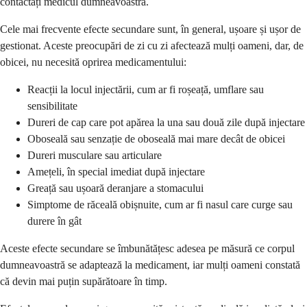
contactați medicul dumneavoastră.
Cele mai frecvente efecte secundare sunt, în general, ușoare și ușor de
gestionat. Aceste preocupări de zi cu zi afectează mulți oameni, dar, de
obicei, nu necesită oprirea medicamentului:
Reacții la locul injectării, cum ar fi roșeață, umflare sau
sensibilitate
Dureri de cap care pot apărea la una sau două zile după injectare
Oboseală sau senzație de oboseală mai mare decât de obicei
Dureri musculare sau articulare
Amețeli, în special imediat după injectare
Greață sau ușoară deranjare a stomacului
Simptome de răceală obișnuite, cum ar fi nasul care curge sau
durere în gât
Aceste efecte secundare se îmbunătățesc adesea pe măsură ce corpul
dumneavoastră se adaptează la medicament, iar mulți oameni constată
că devin mai puțin supărătoare în timp.