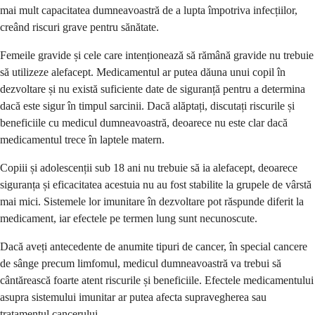
mai mult capacitatea dumneavoastră de a lupta împotriva infecțiilor,
creând riscuri grave pentru sănătate.
Femeile gravide și cele care intenționează să rămână gravide nu trebuie
să utilizeze alefacept. Medicamentul ar putea dăuna unui copil în
dezvoltare și nu există suficiente date de siguranță pentru a determina
dacă este sigur în timpul sarcinii. Dacă alăptați, discutați riscurile și
beneficiile cu medicul dumneavoastră, deoarece nu este clar dacă
medicamentul trece în laptele matern.
Copiii și adolescenții sub 18 ani nu trebuie să ia alefacept, deoarece
siguranța și eficacitatea acestuia nu au fost stabilite la grupele de vârstă
mai mici. Sistemele lor imunitare în dezvoltare pot răspunde diferit la
medicament, iar efectele pe termen lung sunt necunoscute.
Dacă aveți antecedente de anumite tipuri de cancer, în special cancere
de sânge precum limfomul, medicul dumneavoastră va trebui să
cântărească foarte atent riscurile și beneficiile. Efectele medicamentului
asupra sistemului imunitar ar putea afecta supravegherea sau
tratamentul cancerului.