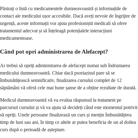
Păstrați o listă cu medicamentele dumneavoastră și informațiile de
contact ale medicului ușor accesibile. Dacă aveți nevoie de îngrijire de
urgență, aceste informații vor ajuta profesioniștii medicali să ofere
tratamentul adecvat și să înțeleagă potențialele interacțiuni
medicamentoase.
Când pot opri administrarea de Alefacept?
Ar trebui să opriți administrarea de alefacept numai sub îndrumarea
medicului dumneavoastră. Chiar dacă psoriazisul pare să se
îmbunătățească semnificativ, finalizarea cursului complet de 12
săptămâni vă oferă cele mai bune șanse de a obține rezultate de durată.
Medicul dumneavoastră vă va evalua răspunsul la tratament pe
parcursul cursului și vă va ajuta să decideți când este momentul potrivit
să opriți. Unele persoane finalizează un curs și mențin îmbunătățirea
timp de luni sau ani, în timp ce altele ar putea beneficia de un al doilea
curs după o perioadă de așteptare.