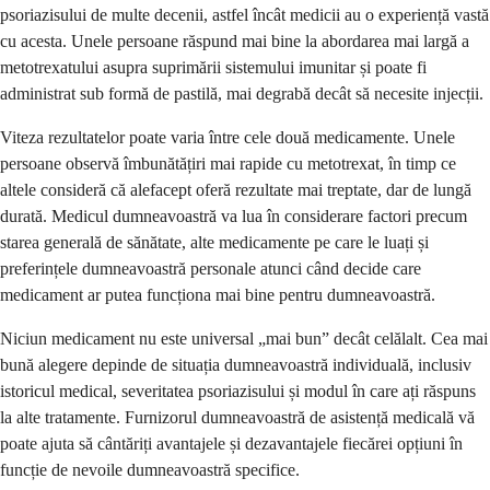
psoriazisului de multe decenii, astfel încât medicii au o experiență vastă
cu acesta. Unele persoane răspund mai bine la abordarea mai largă a
metotrexatului asupra suprimării sistemului imunitar și poate fi
administrat sub formă de pastilă, mai degrabă decât să necesite injecții.
Viteza rezultatelor poate varia între cele două medicamente. Unele
persoane observă îmbunătățiri mai rapide cu metotrexat, în timp ce
altele consideră că alefacept oferă rezultate mai treptate, dar de lungă
durată. Medicul dumneavoastră va lua în considerare factori precum
starea generală de sănătate, alte medicamente pe care le luați și
preferințele dumneavoastră personale atunci când decide care
medicament ar putea funcționa mai bine pentru dumneavoastră.
Niciun medicament nu este universal „mai bun” decât celălalt. Cea mai
bună alegere depinde de situația dumneavoastră individuală, inclusiv
istoricul medical, severitatea psoriazisului și modul în care ați răspuns
la alte tratamente. Furnizorul dumneavoastră de asistență medicală vă
poate ajuta să cântăriți avantajele și dezavantajele fiecărei opțiuni în
funcție de nevoile dumneavoastră specifice.