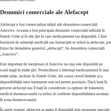
Denumiri comerciale ale Alefacept
Alefacept a fost comercializat inițial sub denumirea comercială
Amevive. Aceasta a fost principala denumire comercială utilizată în
Statele Unite și în alte țări în care medicamentul era disponibil. Când
furnizorii de asistență medicală sau farmaciștii se referă la alefacept, pot
folosi fie denumirea generică „alefacept”, fie denumirea comercială
„Amevive”.
Este important de menționat că Amevive nu mai este disponibil pe
scară largă în multe țări. Producătorul a întrerupt medicamentul în mai
multe piețe, inclusiv în Statele Unite, din cauza cererii limitate și a
disponibilității unor tratamente mai noi pentru psoriazis. Dacă luați în
prezent alefacept sau îl luați în considerare ca opțiune de tratament,
medicul dumneavoastră va trebui să confirme disponibilitatea acestuia
în zona dumneavoastră.
În unele regiuni, alefacept ar putea fi disponibil prin programe speciale