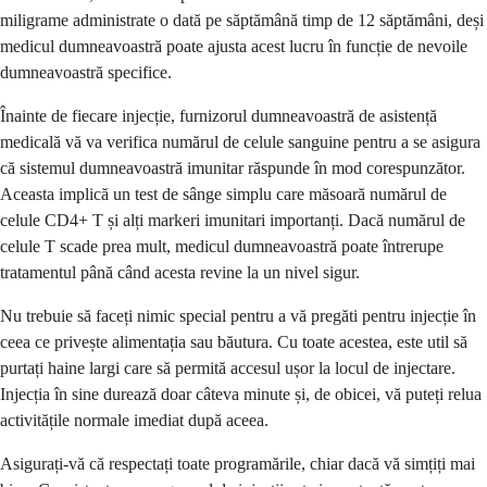
miligrame administrate o dată pe săptămână timp de 12 săptămâni, deși
medicul dumneavoastră poate ajusta acest lucru în funcție de nevoile
dumneavoastră specifice.
Înainte de fiecare injecție, furnizorul dumneavoastră de asistență
medicală vă va verifica numărul de celule sanguine pentru a se asigura
că sistemul dumneavoastră imunitar răspunde în mod corespunzător.
Aceasta implică un test de sânge simplu care măsoară numărul de
celule CD4+ T și alți markeri imunitari importanți. Dacă numărul de
celule T scade prea mult, medicul dumneavoastră poate întrerupe
tratamentul până când acesta revine la un nivel sigur.
Nu trebuie să faceți nimic special pentru a vă pregăti pentru injecție în
ceea ce privește alimentația sau băutura. Cu toate acestea, este util să
purtați haine largi care să permită accesul ușor la locul de injectare.
Injecția în sine durează doar câteva minute și, de obicei, vă puteți relua
activitățile normale imediat după aceea.
Asigurați-vă că respectați toate programările, chiar dacă vă simțiți mai