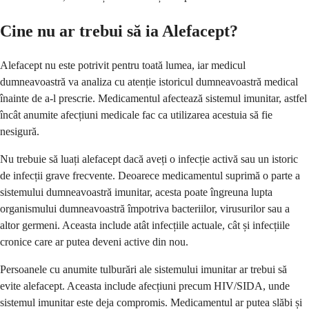
Cine nu ar trebui să ia Alefacept?
Alefacept nu este potrivit pentru toată lumea, iar medicul
dumneavoastră va analiza cu atenție istoricul dumneavoastră medical
înainte de a-l prescrie. Medicamentul afectează sistemul imunitar, astfel
încât anumite afecțiuni medicale fac ca utilizarea acestuia să fie
nesigură.
Nu trebuie să luați alefacept dacă aveți o infecție activă sau un istoric
de infecții grave frecvente. Deoarece medicamentul suprimă o parte a
sistemului dumneavoastră imunitar, acesta poate îngreuna lupta
organismului dumneavoastră împotriva bacteriilor, virusurilor sau a
altor germeni. Aceasta include atât infecțiile actuale, cât și infecțiile
cronice care ar putea deveni active din nou.
Persoanele cu anumite tulburări ale sistemului imunitar ar trebui să
evite alefacept. Aceasta include afecțiuni precum HIV/SIDA, unde
sistemul imunitar este deja compromis. Medicamentul ar putea slăbi și