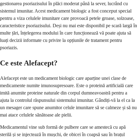
gestionarea psoriazisului în plăci moderat până la sever, lucrând cu
sistemul imunitar. Acest medicament biologic a fost conceput special
pentru a viza celulele imunitare care provoacă petele groase, solzoase,
caracteristice psoriazisului. Deși nu mai este disponibil pe scară largă în
multe țări, înțelegerea modului în care funcționează vă poate ajuta să
luați decizii informate cu privire la opțiunile de tratament pentru
psoriazis.
Ce este Alefacept?
Alefacept este un medicament biologic care aparține unei clase de
medicamente numite imunosupresoare. Este o proteină artificială care
imită anumite proteine naturale din corpul dumneavoastră pentru a
ajuta la controlul răspunsului sistemului imunitar. Gândiți-vă la el ca la
un mesager care spune anumitor celule imunitare să se calmeze și să nu
mai atace celulele sănătoase ale pielii.
Medicamentul vine sub formă de pulbere care se amestecă cu apă
sterilă și se injectează în mușchi, de obicei în coapsă sau în brațul